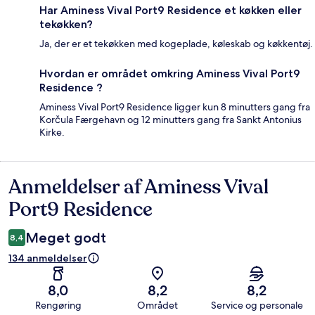
Har Aminess Vival Port9 Residence et køkken eller
tekøkken?
Ja, der er et tekøkken med kogeplade, køleskab og køkkentøj.
Hvordan er området omkring Aminess Vival Port9
Residence ?
Aminess Vival Port9 Residence ligger kun 8 minutters gang fra
Korčula Færgehavn og 12 minutters gang fra Sankt Antonius
Kirke.
Anmeldelser af Aminess Vival
Anmeldelser
Port9 Residence
Meget godt
8,4
134 anmeldelser
8,0
8,2
8,2
Rengøring
Området
Service og personale