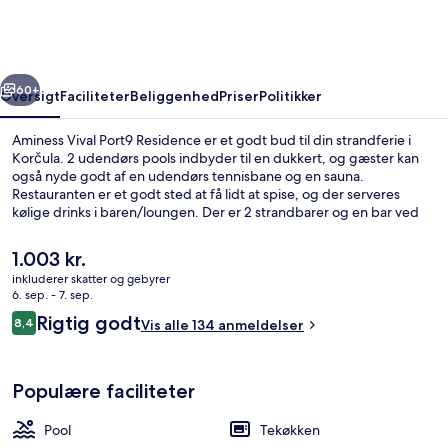
Residence
rige
Næste
60+
Oversigt
Faciliteter
Beliggenhed
Priser
Politikker
Aminess Vival Port9 Residence er et godt bud til din strandferie i
Korčula. 2 udendørs pools indbyder til en dukkert, og gæster kan
også nyde godt af en udendørs tennisbane og en sauna.
Restauranten er et godt sted at få lidt at spise, og der serveres
kølige drinks i baren/loungen. Der er 2 strandbarer og en bar ved
poolen, og lejlighederne har tekøkkener og køleskab.
Den
1.003 kr.
nuværende
inkluderer skatter og gebyrer
pris
6. sep. - 7. sep.
Udendørsområde
er
Anmeldelser
Rigtig godt
8,4
Vis alle 134 anmeldelser
1.003 kr.
8,4 ud af 10.
Populære faciliteter
Pool
Tekøkken