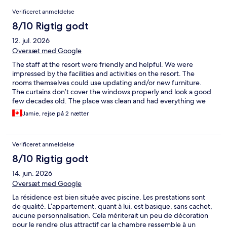
Anmeldelser
Verificeret anmeldelse
8/10 Rigtig godt
12. jul. 2026
Oversæt med Google
The staff at the resort were friendly and helpful. We were
impressed by the facilities and activities on the resort. The
rooms themselves could use updating and/or new furniture.
The curtains don’t cover the windows properly and look a good
few decades old. The place was clean and had everything we
needed in the kitchenette. It was a quick taxi boat ride (or drive)
Jamie, rejse på 2 nætter
over to beautiful Old Town Korcula.
Verificeret anmeldelse
8/10 Rigtig godt
14. jun. 2026
Oversæt med Google
La résidence est bien située avec piscine. Les prestations sont
de qualité. L’appartement, quant à lui, est basique, sans cachet,
aucune personnalisation. Cela mériterait un peu de décoration
pour le rendre plus attractif car la chambre ressemble à un