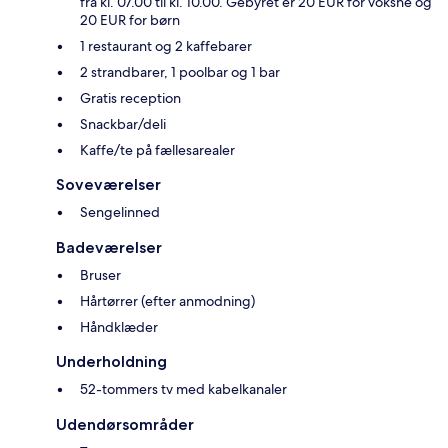
fra kl. 07.00 til kl. 10.00. Gebyret er 20 EUR for voksne og
20 EUR for børn
1 restaurant og 2 kaffebarer
2 strandbarer, 1 poolbar og 1 bar
Gratis reception
Snackbar/deli
Kaffe/te på fællesarealer
Soveværelser
Sengelinned
Badeværelser
Bruser
Hårtørrer (efter anmodning)
Håndklæder
Underholdning
52-tommers tv med kabelkanaler
Udendørsområder