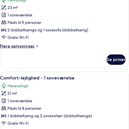
Parkudsigt
billeder
23 m²
af
Comfort-
1 soveværelse
lejlighed
Plads til 5 personer
-
2 dobbeltsenge og 1 sovesofa (dobbeltseng)
2
Gratis Wi-Fi
soveværelser
Flere
Flere oplysninger
oplysninger
om
Se priser
Comfort-
lejlighed
-
Indlæs
Et soveværelse med seng, sofa og vin
9
2
Comfort-lejlighed - 1 soveværelse
alle
soveværelser
Haveudsigt
billeder
21 m²
af
Comfort-
1 soveværelse
lejlighed
Plads til 4 personer
-
1 dobbeltseng og 2 sovesofaer (dobbeltsenge)
1
Gratis Wi-Fi
soveværelse