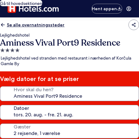
Gå til hovedsektionen
Hent appen
Se alle overnatningssteder
Lejlighedshotel
Aminess Vival Port9 Residence
4.0-
stjernet
Lejlighedshotel ved stranden med restaurant i nærheden af Korčula
overnatningssted
Gamle By
Vælg datoer for at se priser
Hvor skal du hen?
Datoer
Gæster