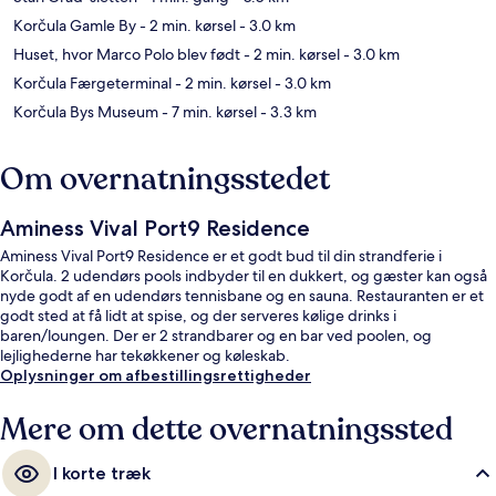
Korčula Gamle By
- 2 min. kørsel
- 3.0 km
Huset, hvor Marco Polo blev født
- 2 min. kørsel
- 3.0 km
Korčula Færgeterminal
- 2 min. kørsel
- 3.0 km
Korčula Bys Museum
- 7 min. kørsel
- 3.3 km
Om overnatningsstedet
Aminess Vival Port9 Residence
Aminess Vival Port9 Residence er et godt bud til din strandferie i
Korčula. 2 udendørs pools indbyder til en dukkert, og gæster kan også
nyde godt af en udendørs tennisbane og en sauna. Restauranten er et
godt sted at få lidt at spise, og der serveres kølige drinks i
baren/loungen. Der er 2 strandbarer og en bar ved poolen, og
lejlighederne har tekøkkener og køleskab.
Oplysninger om afbestillingsrettigheder
Mere om dette overnatningssted
I korte træk