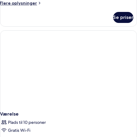
Flere
Flere oplysninger
oplysninger
om
Se priser
Comfort-
lejlighed
-
1
soveværelse
Værelse
Plads til 10 personer
Gratis Wi-Fi