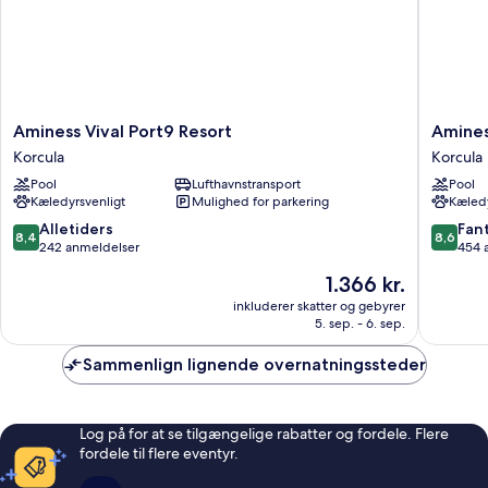
Aminess
Aminess
Aminess Vival Port9 Resort
Amines
Vival
Liburna
Korcula
Korcula
Port9
Hotel
Pool
Lufthavnstransport
Pool
Resort
Korcula
Kæledyrsvenligt
Mulighed for parkering
Kæledy
Korcula
8.4
8.6
Alletiders
Fant
8,4
8,6
ud
ud
242 anmeldelser
454 
af
af
Prisen
1.366 kr.
10,
10,
er
Alletiders,
Fantasti
inkluderer skatter og gebyrer
1.366 kr.
5. sep. - 6. sep.
242
454
anmeldelser
anmelde
Sammenlign lignende overnatningssteder
Log på for at se tilgængelige rabatter og fordele. Flere
fordele til flere eventyr.