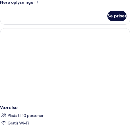
Flere
Flere oplysninger
oplysninger
om
Se priser
Værelse
Værelse
Plads til 10 personer
Gratis Wi-Fi