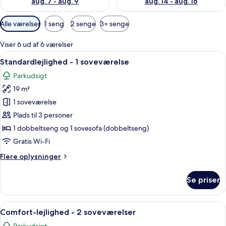
aug. 7 - aug. 9
aug. 14 - aug. 16
Tilgængelige
Alle værelser
1 seng
2 senge
3+ senge
filtre
for
Viser 6 ud af 6 værelser
værelser
Indlæs
Et hotelværelse med en seng, et spis
7
Standardlejlighed - 1 soveværelse
alle
Parkudsigt
billeder
19 m²
af
Standardlejlighed
1 soveværelse
-
Plads til 3 personer
1
1 dobbeltseng og 1 sovesofa (dobbeltseng)
soveværelse
Gratis Wi-Fi
Flere
Flere oplysninger
oplysninger
om
Se priser
Standardlejlighed
-
1
Indlæs
Et moderne køkken med grønne skabe, 
9
soveværelse
Comfort-lejlighed - 2 soveværelser
alle