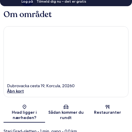
Log på
Tilmeld dig nu – det er gratis
Om området
Dubrovacka cesta 19, Korcula, 20260
Åbn kort
Kort
Hvad ligger i
Sådan kommer du
Restauranter
nærheden?
rundt
Stari Grad-sletten
- 1 min. gang
- 0.0 km