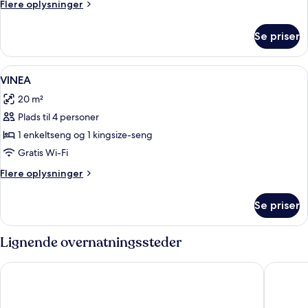
Flere
Flere oplysninger
oplysninger
om
Se priser
Værelse
Indlæs
Gratis baby-/barnesenge, gratis Wi-Fi
6
VINEA
alle
20 m²
billeder
Plads til 4 personer
af
VINEA
1 enkeltseng og 1 kingsize-seng
Gratis Wi-Fi
Flere
Flere oplysninger
oplysninger
om
Se priser
VINEA
Lignende overnatningssteder
Aminess Vival Port9 Resort
Aminess 