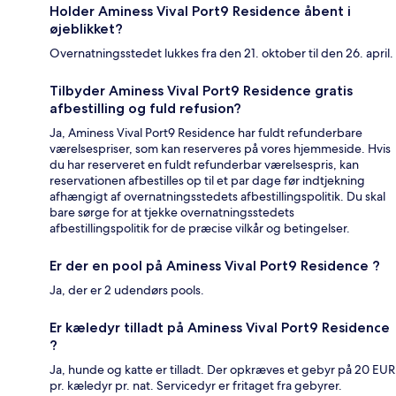
Holder Aminess Vival Port9 Residence åbent i
øjeblikket?
Overnatningsstedet lukkes fra den 21. oktober til den 26. april.
Tilbyder Aminess Vival Port9 Residence gratis
afbestilling og fuld refusion?
Ja, Aminess Vival Port9 Residence har fuldt refunderbare
værelsespriser, som kan reserveres på vores hjemmeside. Hvis
du har reserveret en fuldt refunderbar værelsespris, kan
reservationen afbestilles op til et par dage før indtjekning
afhængigt af overnatningsstedets afbestillingspolitik. Du skal
bare sørge for at tjekke overnatningsstedets
afbestillingspolitik for de præcise vilkår og betingelser.
Er der en pool på Aminess Vival Port9 Residence ?
Ja, der er 2 udendørs pools.
Er kæledyr tilladt på Aminess Vival Port9 Residence
?
Ja, hunde og katte er tilladt. Der opkræves et gebyr på 20 EUR
pr. kæledyr pr. nat. Servicedyr er fritaget fra gebyrer.