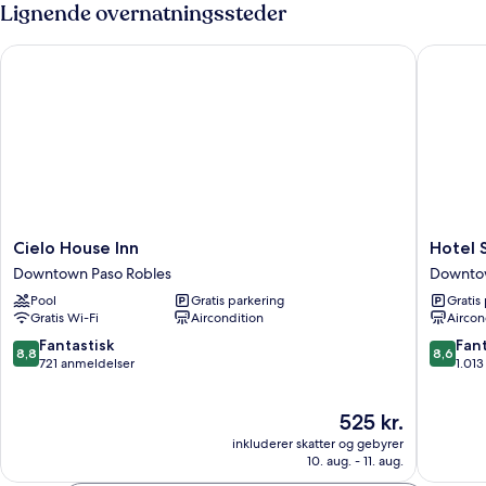
2
Lignende overnatningssteder
dobbeltsenge
-
Cielo House Inn
Hotel Si
handicapvenligt
Cielo
Hotel
Cielo House Inn
Hotel 
House
Siri
Downtown Paso Robles
Downtow
Inn
Downto
Pool
Gratis parkering
Gratis
Downtown
-
Gratis Wi-Fi
Aircondition
Aircon
Paso
Paso
Robles
Robles
8.8
8.6
Fantastisk
Fant
8,8
8,6
Downto
ud
ud
721 anmeldelser
1.01
Paso
af
af
Robles
10,
10,
Prisen
525 kr.
Fantastisk,
Fantasti
er
721
1.013
inkluderer skatter og gebyrer
525 kr.
anmeldelser
anmelde
10. aug. - 11. aug.