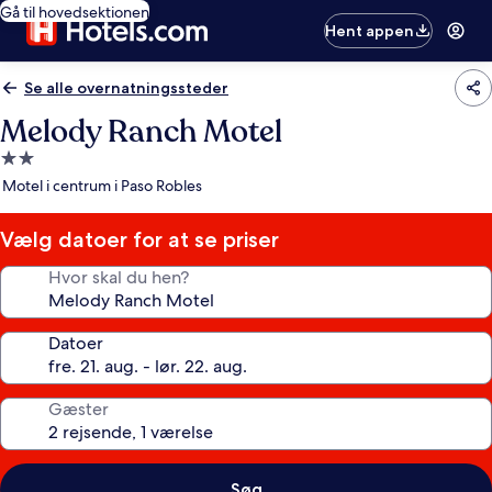
Gå til hovedsektionen
Hent appen
Se alle overnatningssteder
Melody Ranch Motel
2.0-
stjernet
Motel i centrum i Paso Robles
overnatningssted
Vælg datoer for at se priser
Hvor skal du hen?
Datoer
Gæster
Søg