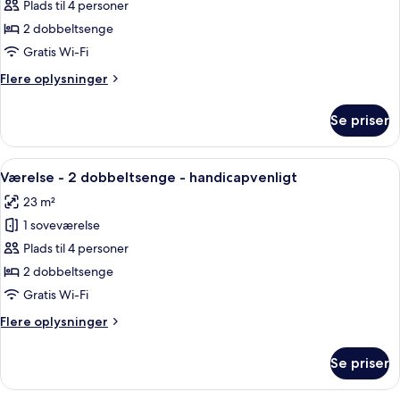
Værelse
Plads til 4 personer
-
2 dobbeltsenge
2
Gratis Wi-Fi
dobbeltsenge
Flere
Flere oplysninger
oplysninger
om
Se priser
Værelse
-
2
Indlæs
Et hotelværelse med to senge, en seng
6
dobbeltsenge
Værelse - 2 dobbeltsenge - handicapvenligt
alle
23 m²
billeder
1 soveværelse
af
Værelse
Plads til 4 personer
-
2 dobbeltsenge
2
Gratis Wi-Fi
dobbeltsenge
Flere
Flere oplysninger
-
oplysninger
handicapvenligt
om
Se priser
Værelse
-