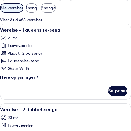
Tilgængelige
Alle værelser
1 seng
2 senge
filtre
for
Viser 3 ud af 3 værelser
værelser
Indlæs
Værelse - 1 queensize-seng | Mørklægn
7
Værelse - 1 queensize-seng
alle
21 m²
billeder
1 soveværelse
af
Værelse
Plads til 2 personer
-
1 queensize-seng
1
Gratis Wi-Fi
queensize-
Flere
Flere oplysninger
seng
oplysninger
om
Se priser
Værelse
-
1
Indlæs
To senge med mønstret sengetøj, en s
6
queensize-
Værelse - 2 dobbeltsenge
alle
seng
23 m²
billeder
1 soveværelse
af