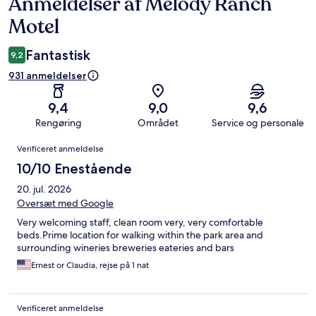
Anmeldelser af Melody Ranch
Anmeldelser
Motel
Fantastisk
9,2
931 anmeldelser
9,4
9,0
9,6
Rengøring
Området
Service og personale
Anmeldelser
Verificeret anmeldelse
10/10 Enestående
20. jul. 2026
Oversæt med Google
Very welcoming staff, clean room very, very comfortable
beds.Prime location for walking within the park area and
surrounding wineries breweries eateries and bars
Ernest or Claudia, rejse på 1 nat
Verificeret anmeldelse