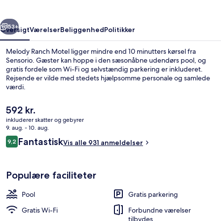
rige
Næste
53+
Oversigt
Værelser
Beliggenhed
Politikker
Melody Ranch Motel ligger mindre end 10 minutters kørsel fra
Sensorio. Gæster kan hoppe i den sæsonåbne udendørs pool, og
gratis fordele som Wi-Fi og selvstændig parkering er inkluderet.
Rejsende er vilde med stedets hjælpsomme personale og samlede
værdi.
Den
592 kr.
nuværende
inkluderer skatter og gebyrer
pris
9. aug. - 10. aug.
Værelse - 1 queensize-seng | Mørklægn
er
Anmeldelser
Fantastisk
9,2
Vis alle 931 anmeldelser
592 kr.
9,2 ud af 10.
Populære faciliteter
Pool
Gratis parkering
Gratis Wi-Fi
Forbundne værelser
tilbydes