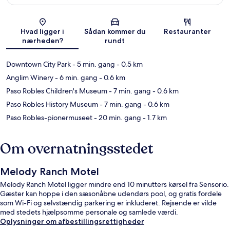
Kort
Hvad ligger i
Sådan kommer du
Restauranter
nærheden?
rundt
Downtown City Park
- 5 min. gang
- 0.5 km
Anglim Winery
- 6 min. gang
- 0.6 km
Paso Robles Children's Museum
- 7 min. gang
- 0.6 km
Paso Robles History Museum
- 7 min. gang
- 0.6 km
Paso Robles-pionermuseet
- 20 min. gang
- 1.7 km
Om overnatningsstedet
Melody Ranch Motel
Melody Ranch Motel ligger mindre end 10 minutters kørsel fra Sensorio.
Gæster kan hoppe i den sæsonåbne udendørs pool, og gratis fordele
som Wi-Fi og selvstændig parkering er inkluderet. Rejsende er vilde
med stedets hjælpsomme personale og samlede værdi.
Oplysninger om afbestillingsrettigheder