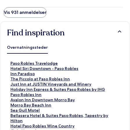
Vis 931 anmeldelser
Find inspiration
Overnatningssteder
L
Paso Robles Travelodge
i
L
Hotel Siri Downtown - Paso Robles
n
i
L
Inn Paradiso
k
n
i
L
The Piccolo at Paso Robles Inn
å
k
n
i
L
Just Inn at JUSTIN Vineyards and Winery
b
å
k
n
i
L
Holiday Inn Express & Suites Paso Robles by IHG
n
b
å
k
n
i
L
Paso Robles Inn
e
n
b
å
k
n
i
L
Avalon Inn Downtown Morro Bay
r
e
n
b
å
k
n
i
L
Morro Bay Beach Inn
d
r
e
n
b
å
k
n
i
L
Sea Gull Motel
e
d
r
e
n
b
å
k
n
i
L
Bellasera Hotel & Suites Paso Robles, Tapestry by
n
e
d
r
e
n
b
å
k
n
i
Hilton
n
n
e
d
r
e
n
b
å
k
n
L
Hotel Paso Robles Wine Country