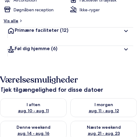
Aircondition
Faciliteter til tøjvask
ø
Døgnåben reception
Ikke-ryger
m
t
Vis alle
a
Primære faciliteter
(12)
f
r
Føl dig hjemme
(6)
e
j
s
e
n
Værelsesmuligheder
d
e
Tjek tilgængelighed for disse datoer
Tjek tilgængelighed for i aften aug. 10 - aug. 11
Tjek tilgængelighed for i morg
I aften
I morgen
aug. 10 - aug. 11
aug. 11 - aug. 12
Tjek tilgængelighed for denne weekend aug. 14 - aug. 16
Tjek tilgængelighed for næste
Denne weekend
Næste weekend
aug. 14 - aug. 16
aug. 21 - aug. 23