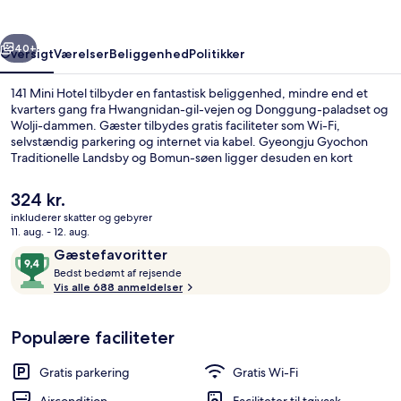
rige
Næste
40+
Oversigt
Værelser
Beliggenhed
Politikker
141 Mini Hotel tilbyder en fantastisk beliggenhed, mindre end et
kvarters gang fra Hwangnidan-gil-vejen og Donggung-paladset og
Wolji-dammen. Gæster tilbydes gratis faciliteter som Wi-Fi,
selvstændig parkering og internet via kabel. Gyeongju Gyochon
Traditionelle Landsby og Bomun-søen ligger desuden en kort
køretur derfra.
Den
324 kr.
nuværende
inkluderer skatter og gebyrer
pris
11. aug. - 12. aug.
Reception
er
Anmeldelser
9,4
Gæstefavoritter
324 kr.
B
ud
Bedst bedømt af rejsende
e
Vis alle 688 anmeldelser
af
d
10,
s
Gæstefavoritter
Populære faciliteter
t
b
Gratis parkering
Gratis Wi-Fi
e
d