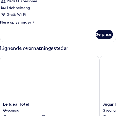
Plads til 3 personer
billeder
1 dobbeltseng
af
Deluxe-
Gratis Wi-Fi
dobbeltværelse
Flere
Flere oplysninger
oplysninger
om
Se priser
Deluxe-
dobbeltværelse
Lignende overnatningssteder
Le Idea Hotel
Sugar Ho
Le
Sugar
Le Idea Hotel
Sugar 
Idea
Hotel
Gyeongju
Gyeong
Hotel
Gyeong