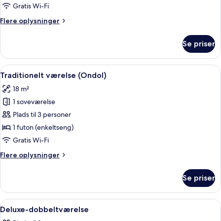
værelse
Gratis Wi-Fi
med
Flere
Flere oplysninger
2
oplysninger
enkeltsenge
om
Se priser
Deluxe-
værelse
med
Indlæs
Et hotelværelse med seng, natbord, s
5
2
Traditionelt værelse (Ondol)
alle
enkeltsenge
18 m²
billeder
1 soveværelse
af
Traditionelt
Plads til 3 personer
værelse
1 futon (enkeltseng)
(Ondol)
Gratis Wi-Fi
Flere
Flere oplysninger
oplysninger
om
Se priser
Traditionelt
værelse
(Ondol)
Indlæs
Et hotelværelse med en seng, to puder
7
Deluxe-dobbeltværelse
alle