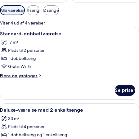
Tilgængelige
Alle værelser
1 seng
2 senge
filtre
for
Viser 4 ud af 4 værelser
værelser
Indlæs
Et hotelværelse med en stor seng, tr
7
Standard-dobbeltværelse
alle
17 m²
billeder
Plads til 2 personer
af
Standard-
1 dobbeltseng
dobbeltværelse
Gratis Wi-Fi
Flere
Flere oplysninger
oplysninger
om
Se priser
Standard-
dobbeltværelse
Indlæs
Et hotelværelse med to senge, et skriv
5
Deluxe-værelse med 2 enkeltsenge
alle
33 m²
billeder
Plads til 4 personer
af
Deluxe-
1 dobbeltseng og 1 enkeltseng