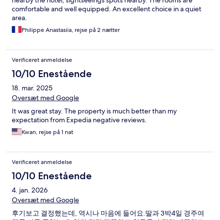
nearby the hotel, sightseeings spots nearby. The rooms are
comfortable and well equipped. An excellent choice in a quiet
area.
Philippe Anastasiia, rejse på 2 nætter
Verificeret anmeldelse
10/10 Enestående
18. mar. 2025
Oversæt med Google
It was great stay. The property is much better than my
expectation from Expedia negative reviews.
Kwan, rejse på 1 nat
Verificeret anmeldelse
10/10 Enestående
4. jan. 2026
Oversæt med Google
후기보고 결정했는데, 역시나 마음에 들어요.딸과 3박4일 경주여