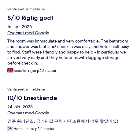
Verificeret anmeldelse
8/10 Rigtig godt
16. apr. 2026
Oversæt med Google
The room was immaculate and very comfortable. The bathroom
and shower was fantastic! check in was easy and hotel itself easy
to find. Staff were friendly and happy to help - in particular we
arrived very early and they helped us with luggage storage
before check in.
Isabelle, rejse på 2 nætter
Verificeret anmeldelse
10/10 Enestående
24. okt. 2025
Oversæt med Google
경주 황리단길, 금리단길 근처지만 조용해서 너무 좋았어요!
Heonil, rejse på 2 nætter