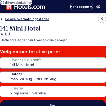
Gå til hovedsektionen
Hent appen
Se alle overnatningssteder
141 Mini Hotel
3.0-
stjernet
Dette hotel ligger nær Hwangnidan-gil-vejen
overnatningssted
Vælg datoer for at se priser
Hvor skal du hen?
Datoer
Gæster
Søg