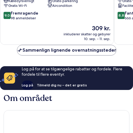
Kæledyrsvenligt
Gratis parkering
Gratis
Gyeongju
Gratis Wi-Fi
Aircondition
Facilit
9.0
8.8
Fremragende
Fant
9,0
8,8
ud
ud
98 anmeldelser
666 
af
af
Prisen
309 kr.
10,
10,
er
Fremragende,
Fantasti
inkluderer skatter og gebyrer
309 kr.
10. sep. - 11. sep.
98
666
anmeldelser
anmelde
Sammenlign lignende overnatningssteder
Log på for at se tilgængelige rabatter og fordele. Flere
fordele til flere eventyr.
Log på
Tilmeld dig nu – det er gratis
Om området