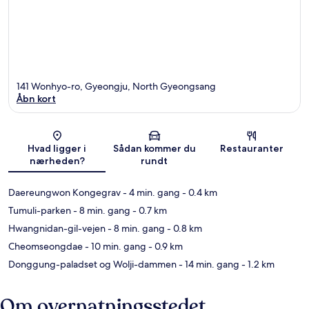
141 Wonhyo-ro, Gyeongju, North Gyeongsang
Åbn kort
Kort
Hvad ligger i
Sådan kommer du
Restauranter
nærheden?
rundt
Daereungwon Kongegrav
- 4 min. gang
- 0.4 km
Tumuli-parken
- 8 min. gang
- 0.7 km
Hwangnidan-gil-vejen
- 8 min. gang
- 0.8 km
Cheomseongdae
- 10 min. gang
- 0.9 km
Donggung-paladset og Wolji-dammen
- 14 min. gang
- 1.2 km
Om overnatningsstedet