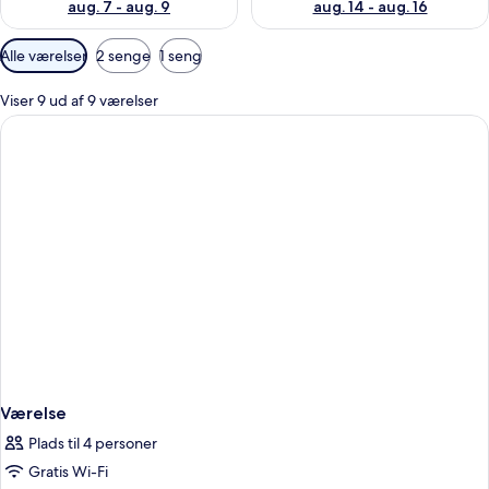
aug. 7 - aug. 9
aug. 14 - aug. 16
Tilgængelige
Alle værelser
2 senge
1 seng
filtre
for
Viser 9 ud af 9 værelser
værelser
Værelse
Plads til 4 personer
Gratis Wi-Fi