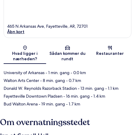
465 N Arkansas Ave, Fayetteville, AR, 72701
Åbn kort
Kort
Hvad ligger i
Sådan kommer du
Restauranter
nærheden?
rundt
University of Arkansas
- 1 min. gang
- 0.0 km
Walton Arts Center
- 8 min. gang
- 0.7 km
Donald W. Reynolds Razorback Stadion
- 13 min. gang
- 1.1 km
Fayetteville Downtown Pladsen
- 16 min. gang
- 1.4 km
Bud Walton Arena
- 19 min. gang
- 1.7 km
Om overnatningsstedet