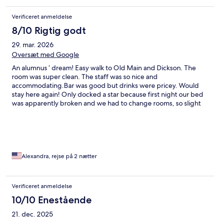
Verificeret anmeldelse
8/10 Rigtig godt
29. mar. 2026
Oversæt med Google
An alumnus ’ dream! Easy walk to Old Main and Dickson. The
room was super clean. The staff was so nice and
accommodating.Bar was good but drinks were pricey. Would
stay here again! Only docked a star because first night our bed
was apparently broken and we had to change rooms, so slight
inconvenience but no biggie. Will stay here again.
Alexandra, rejse på 2 nætter
Verificeret anmeldelse
10/10 Enestående
21. dec. 2025