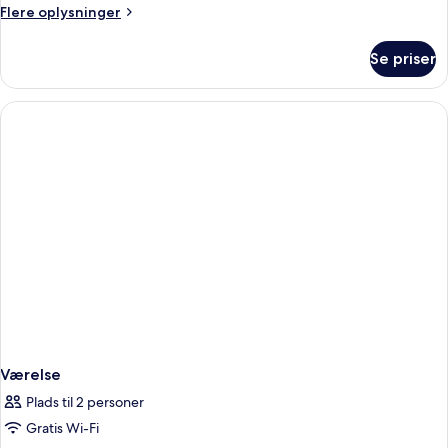
Flere
Flere oplysninger
oplysninger
om
Se priser
Værelse
Værelse
Plads til 2 personer
Gratis Wi-Fi