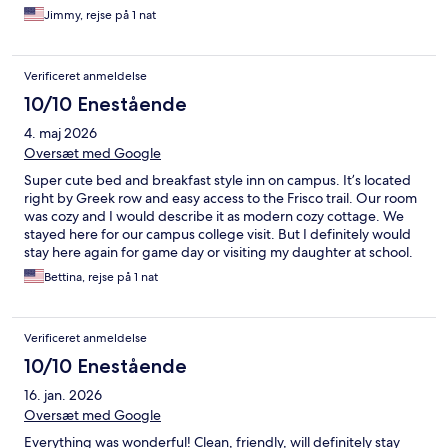
Jimmy, rejse på 1 nat
Verificeret anmeldelse
10/10 Enestående
4. maj 2026
Oversæt med Google
Super cute bed and breakfast style inn on campus. It’s located
right by Greek row and easy access to the Frisco trail. Our room
was cozy and I would describe it as modern cozy cottage. We
stayed here for our campus college visit. But I definitely would
stay here again for game day or visiting my daughter at school.
Ella’s restaurant was the perfect brunch as well.
Bettina, rejse på 1 nat
Verificeret anmeldelse
10/10 Enestående
16. jan. 2026
Oversæt med Google
Everything was wonderful! Clean, friendly, will definitely stay