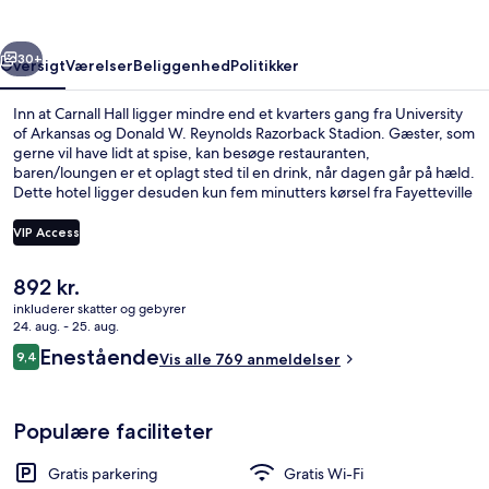
rige
Næste
30+
Oversigt
Værelser
Beliggenhed
Politikker
Inn at Carnall Hall ligger mindre end et kvarters gang fra University
of Arkansas og Donald W. Reynolds Razorback Stadion. Gæster, som
gerne vil have lidt at spise, kan besøge restauranten,
baren/loungen er et oplagt sted til en drink, når dagen går på hæld.
Dette hotel ligger desuden kun fem minutters kørsel fra Fayetteville
Downtown Pladsen. Rejsende er vilde med stedets hjælpsomme
personale.
VIP Access
Den
892 kr.
Udvendig detalje
nuværende
inkluderer skatter og gebyrer
pris
24. aug. - 25. aug.
er
Anmeldelser
Enestående
9,4
Vis alle 769 anmeldelser
892 kr.
9,4 ud af 10.
Populære faciliteter
Gratis parkering
Gratis Wi-Fi