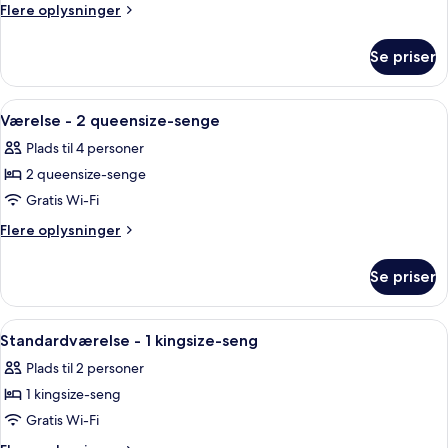
Flere
Flere oplysninger
oplysninger
om
Se priser
Værelse
Indlæs
Et hotelværelse med to senge, et nat
4
Værelse - 2 queensize-senge
alle
Plads til 4 personer
billeder
2 queensize-senge
af
Værelse
Gratis Wi-Fi
-
Flere
Flere oplysninger
2
oplysninger
om
queensize-
Se priser
Værelse
senge
-
2
Indlæs
Et pænt og ryddeligt soveværelse med 
4
queensize-
Standardværelse - 1 kingsize-seng
alle
senge
Plads til 2 personer
billeder
1 kingsize-seng
af
Standardværelse
Gratis Wi-Fi
-