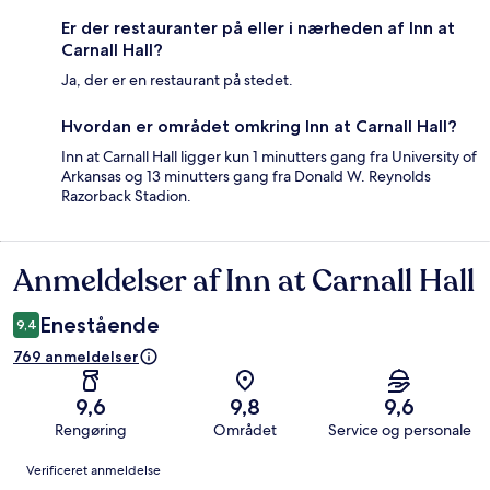
Er der restauranter på eller i nærheden af Inn at
Carnall Hall?
Ja, der er en restaurant på stedet.
Hvordan er området omkring Inn at Carnall Hall?
Inn at Carnall Hall ligger kun 1 minutters gang fra University of
Arkansas og 13 minutters gang fra Donald W. Reynolds
Razorback Stadion.
Anmeldelser af Inn at Carnall Hall
Anmeldelser
Enestående
9,4
769 anmeldelser
9,6
9,8
9,6
Rengøring
Området
Service og personale
Anmeldelser
Verificeret anmeldelse