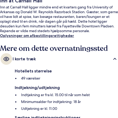
Inn at Carnall Hall
Inn at Carnall Hall ligger mindre end et kvarters gang fra University of
Arkansas og Donald W. Reynolds Razorback Stadion. Gæster, som gerne
vil have lidt at spise, kan besøge restauranten, baren/loungen er et
oplagt sted til en drink, når dagen går på hæld. Dette hotel ligger
desuden kun fem minutters kørsel fra Fayetteville Downtown Pladsen.
Rejsende er vilde med stedets hjælpsomme personale.
Oplysninger om afbestillingsrettigheder
Mere om dette overnatningssted
I korte træk
Hotellets størrelse
49 værelser
Indtjekning/udtjekning
Indtjekning er fra kl. 15.00 til når som helst
Minimumsalder for indtjekning: 18 år
Udtjekning er kl. 11.00
Særlige indtjekningsinstruktioner