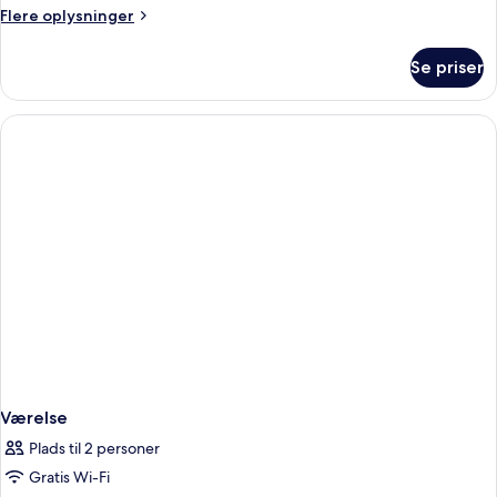
Flere
Flere oplysninger
oplysninger
om
Se priser
Værelse
Værelse
Plads til 2 personer
Gratis Wi-Fi