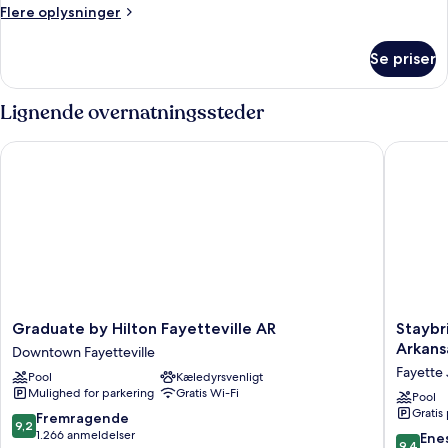
1
Flere
Flere oplysninger
kingsize-
oplysninger
seng
om
Se priser
Standardværelse
med
-
sovesofa
1
Lignende overnatningssteder
kingsize-
seng
Graduate by Hilton Fayetteville AR
Staybrid
med
sovesofa
Graduate
Staybri
Graduate by Hilton Fayetteville AR
Staybr
by
Suites
Arkans
Downtown Fayetteville
Hilton
Fayettev
Fayette 
Pool
Kæledyrsvenligt
Fayetteville
Of
Mulighed for parkering
Gratis Wi-Fi
AR
Arkansa
Pool
Gratis
Downtown
by
9.2
Fremragende
9,2
Fayetteville
IHG
ud
1.266 anmeldelser
9.4
Ene
9,4