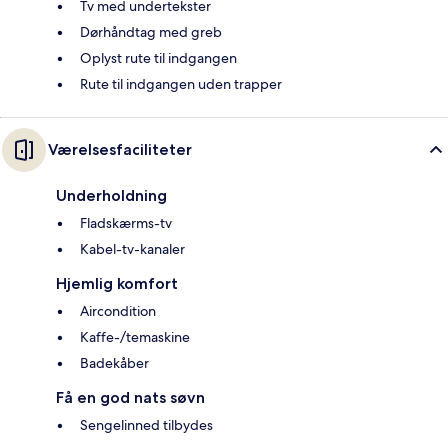
Tv med undertekster
Dørhåndtag med greb
Oplyst rute til indgangen
Rute til indgangen uden trapper
Værelsesfaciliteter
Underholdning
Fladskærms-tv
Kabel-tv-kanaler
Hjemlig komfort
Aircondition
Kaffe-/temaskine
Badekåber
Få en god nats søvn
Sengelinned tilbydes