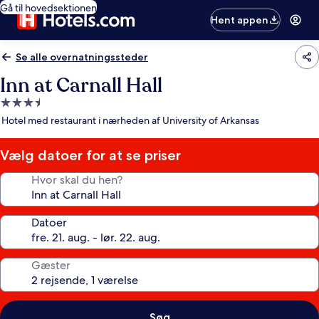
Gå til hovedsektionen
Hent appen
Se alle overnatningssteder
Inn at Carnall Hall
3.5-
stjernet
Hotel med restaurant i nærheden af University of Arkansas
overnatningssted
Vælg datoer for at se priser
Hvor skal du hen?
Datoer
Gæster
Søg