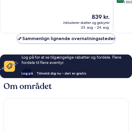
Fayette
af
ud
1.00
Junctio
10,
af
Fremragende,
10,
Prisen
839 kr.
1.266
Eneståe
er
anmeldelser
inkluderer skatter og gebyrer
1.003
839 kr.
23. aug. - 24. aug.
anmelde
Sammenlign lignende overnatningssteder
Log på for at se tilgængelige rabatter og fordele. Flere
fordele til flere eventyr.
Log på
Tilmeld dig nu – det er gratis
Om området