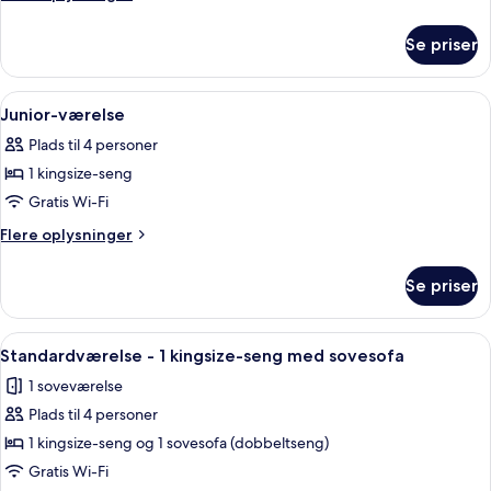
oplysninger
om
Se priser
Senior-
værelse
Indlæs
Et pænt og ryddeligt soveværelse med 
4
Junior-værelse
alle
Plads til 4 personer
billeder
1 kingsize-seng
af
Junior-
Gratis Wi-Fi
værelse
Flere
Flere oplysninger
oplysninger
om
Se priser
Junior-
værelse
Indlæs
Et pænt og ryddeligt soveværelse med 
4
Standardværelse - 1 kingsize-seng med sovesofa
alle
1 soveværelse
billeder
Plads til 4 personer
af
Standardværelse
1 kingsize-seng og 1 sovesofa (dobbeltseng)
-
Gratis Wi-Fi