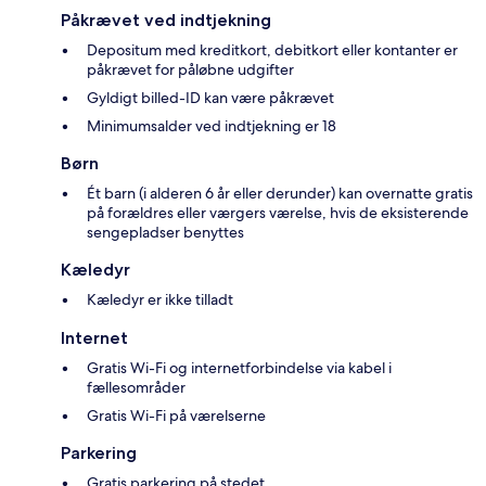
Påkrævet ved indtjekning
Depositum med kreditkort, debitkort eller kontanter er
påkrævet for påløbne udgifter
Gyldigt billed-ID kan være påkrævet
Minimumsalder ved indtjekning er 18
Børn
Ét barn (i alderen 6 år eller derunder) kan overnatte gratis
på forældres eller værgers værelse, hvis de eksisterende
sengepladser benyttes
Kæledyr
Kæledyr er ikke tilladt
Internet
Gratis Wi-Fi og internetforbindelse via kabel i
fællesområder
Gratis Wi-Fi på værelserne
Parkering
Gratis parkering på stedet