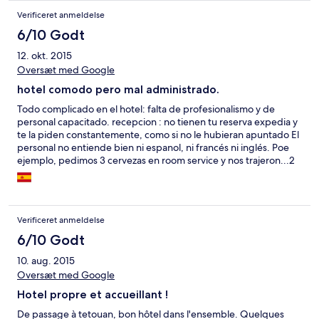
Verificeret anmeldelse
6/10 Godt
12. okt. 2015
Oversæt med Google
hotel comodo pero mal administrado.
Todo complicado en el hotel: falta de profesionalismo y de
personal capacitado. recepcion : no tienen tu reserva expedia y
te la piden constantemente, como si no le hubieran apuntado El
personal no entiende bien ni espanol, ni francés ni inglés. Poe
ejemplo, pedimos 3 cervezas en room service y nos trajeron...2
toallas para el cuarto de banho. la ley seca, no es problema : lo
sabemos, forma parte de la cultura local y es normal. pero que el
personal no entienda los idiomas no lo es. Llamada Wake Up . se
equivocaron ambos dias de una hora. Personal mal o no
Verificeret anmeldelse
capacitado, nada eficaz, lento, que no parece profesional.
Olores horrorosos a pescadoque parecen venir de una fàbrica
6/10 Godt
de conservas de sardina, o secadora de pescado, o incineraciòn
10. aug. 2015
de deshechos de las mismas. Muy desagradable. Prestaciones
Oversæt med Google
MUY MEDIOCRES para el precio, nada barato. No
recomendarìa ese hotel. gracias por tomar nota.
Hotel propre et accueillant !
De passage à tetouan, bon hôtel dans l'ensemble. Quelques