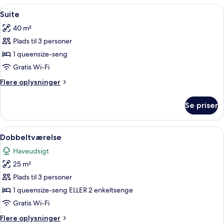
værelser
Indlæs
Et hotelværelse med en stor seng, et 
5
Suite
alle
40 m²
billeder
Plads til 3 personer
af
Suite
1 queensize-seng
Gratis Wi-Fi
Flere
Flere oplysninger
oplysninger
om
Se priser
Suite
Indlæs
Et hotelværelse med en stor seng, to 
5
Dobbeltværelse
alle
Haveudsigt
billeder
25 m²
af
Dobbeltværelse
Plads til 3 personer
1 queensize-seng ELLER 2 enkeltsenge
Gratis Wi-Fi
Flere
Flere oplysninger