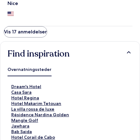
Nice
Vis 17 anmeldelser
Find inspiration
Overnatningssteder
L
Dream's Hotel
i
L
Casa Sara
n
i
L
Hotel Regina
k
n
i
L
Hotel Makarim Tetouan
å
k
n
i
L
La villa rossa de luxe
b
å
k
n
i
L
Résidence Nardina Golden
n
b
å
k
n
i
L
Mangle Golf
e
n
b
å
k
n
i
L
Jawhara
r
e
n
b
å
k
n
i
L
Bab Saida
d
r
e
n
b
å
k
n
i
L
Hotel Corail de Cabo