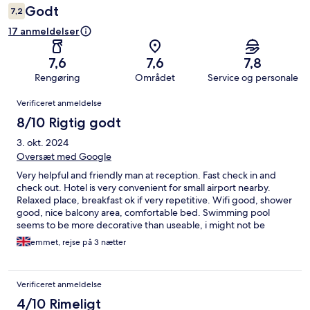
Godt
7,2
17 anmeldelser
7,6
7,6
7,8
Rengøring
Området
Service og personale
Anmeldelser
Verificeret anmeldelse
8/10 Rigtig godt
3. okt. 2024
Oversæt med Google
Very helpful and friendly man at reception. Fast check in and
check out. Hotel is very convenient for small airport nearby.
Relaxed place, breakfast ok if very repetitive. Wifi good, shower
good, nice balcony area, comfortable bed. Swimming pool
seems to be more decorative than useable, i might not be
correct here. Room a bit jaded and tired, light switches and
emmet, rejse på 3 nætter
furniture needs some attention.
Verificeret anmeldelse
4/10 Rimeligt