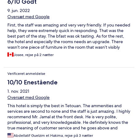
6/10 Godt
9. jun. 2022
Oversæt med Google
First, the staff was amazing and very very friendly. If you needed
help, they were extremely quick in responding. That was the
best part of the stay. The bfast was ok tasting. As for the rest,
the hotel and especially the rooms needs an upgrade. There
wasn’t one piece of furniture in the room that wasn’t visibly
distressed.
Josee, rejse på 2 nætter
Verificeret anmeldelse
10/10 Enestående
1. nov. 2021
Oversæt med Google
This hotel is simply the best in Tetouan. The ammenities and
services are second to none and the staff is just amazing. I highly
recommend Mr. Jamal at the front desk. He is very polite,
professional, and very knowledgeable. He definitely knows the
true meaning of customer service and he goes above and
beyond to make sure his clients are satisfied. Great job guys,
Abdellatif Guelzim et Hakima, rejse på 3 nætter