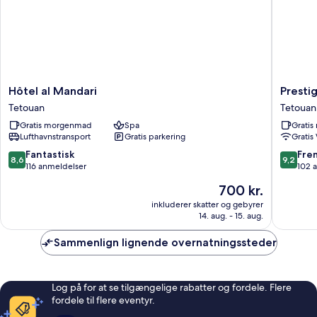
Hôtel
Prestige
Hôtel al Mandari
Presti
al
Hotel
Tetouan
Tetouan
Mandari
Tetouan
Gratis morgenmad
Spa
Grati
Tetouan
Lufthavnstransport
Gratis parkering
Gratis
8.6
9.2
Fantastisk
Fre
8,6
9,2
ud
ud
116 anmeldelser
102 
af
af
Prisen
700 kr.
10,
10,
er
Fantastisk,
Fremrag
inkluderer skatter og gebyrer
700 kr.
14. aug. - 15. aug.
116
102
anmeldelser
anmelde
Sammenlign lignende overnatningssteder
Log på for at se tilgængelige rabatter og fordele. Flere
fordele til flere eventyr.