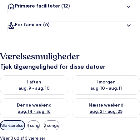
Primære faciliteter
(12)
For familier
(6)
Værelsesmuligheder
Tjek tilgængelighed for disse datoer
Tjek tilgængelighed for i aften aug. 9 - aug. 10
Tjek tilgængelighed for i morg
I aften
I morgen
aug. 9 - aug. 10
aug. 10 - aug. 11
Tjek tilgængelighed for denne weekend aug. 14 - aug. 16
Tjek tilgængelighed for næste
Denne weekend
Næste weekend
aug. 14 - aug. 16
aug. 21 - aug. 23
Tilgængelige
Alle værelser
1 seng
2 senge
filtre
for
Viser 3 ud af 3 værelser