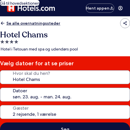
Gå til hovedsektionen
Hent appen
Se alle overnatningssteder
Hotel Chams
4.0-
stjernet
Hotel i Tetouan med spa og udendørs pool
overnatningssted
Vælg datoer for at se priser
Hvor skal du hen?
Datoer
Gæster
Søg