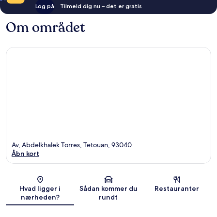
Log på
Tilmeld dig nu – det er gratis
Om området
Av, Abdelkhalek Torres, Tetouan, 93040
Åbn kort
Kort
Hvad ligger i
Sådan kommer du
Restauranter
nærheden?
rundt