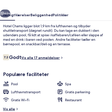
rige
Næste
40+
Oversigt
Værelser
Beliggenhed
Politikker
Hotel Chams ligger blot 1,9 km fra lufthavnen og tilbyder
shuttletransport (døgnet rundt). Du kan tage en dukkert i den
udendørs pool, få lidt at spise i kaffebaren/caféen eller slappe af
med en drink i baren ved poolen. Andre faciliteter tæller en
børnepool, en snackbar/deli og en terrasse.
Anmeldelser
Godt
7,2
Vis alle 17 anmeldelser
7,2 ud af 10.
Overnatningsstedets facade – aften/n
Populære faciliteter
Pool
Spa
Lufthavnstransport
Gratis parkering
Gratis Wi-Fi
Restaurant
Vis alle