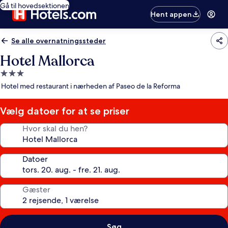
Gå til hovedsektionen
Hent appen
Se alle overnatningssteder
Hotel Mallorca
3.0-
stjernet
Hotel med restaurant i nærheden af Paseo de la Reforma
overnatningssted
Vælg datoer for at se priser
Hvor skal du hen?
Datoer
Gæster
Søg