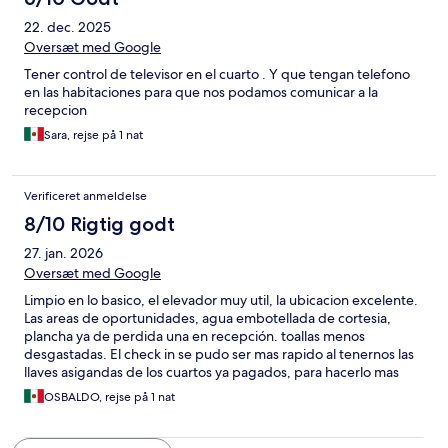
22. dec. 2025
Oversæt med Google
Tener control de televisor en el cuarto . Y que tengan telefono
en las habitaciones para que nos podamos comunicar a la
recepcion
Sara, rejse på 1 nat
Verificeret anmeldelse
8/10 Rigtig godt
27. jan. 2026
Oversæt med Google
Limpio en lo basico, el elevador muy util, la ubicacion excelente.
Las areas de oportunidades, agua embotellada de cortesia,
plancha ya de perdida una en recepción. toallas menos
desgastadas. El check in se pudo ser mas rapido al tenernos las
llaves asigandas de los cuartos ya pagados, para hacerlo mas
rapido.
OSBALDO, rejse på 1 nat