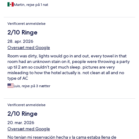
Martin, rejse på 1 nat
Verificeret anmeldelse
2/10 Ringe
28. apr. 2026
Oversæt med Google
Room was dirty, lights would go in and out, every towel in that
room had an unknown stain on it, people were throwing a party
up til 2 am so couldn’t get much sleep. pictures are very
misleading to how the hotel actually is. not clean at all and no
type of AC
Luis, rejse på 3 nætter
Verificeret anmeldelse
2/10 Ringe
20. mar. 2026
Oversæt med Google
No tenían mi reservación hecha y la cama estaba llena de