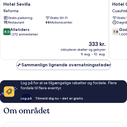
Hotel
Hotel
Hotel Sevilla
Hotel 
Sevilla
Cozume
Reforma
Cuauht
Reforma
Cuauht
Gratis parkering
Gratis Wi-Fi
Gratis
Restaurant
Motionscenter
Døgnå
8.0
7.8
Alletiders
God
8,0
7,8
ud
ud
1.272 anmeldelser
1.00
af
af
Prisen
333 kr.
10,
10,
er
Alletiders,
Godt,
inkluderer skatter og gebyrer
333 kr.
9. aug. - 10. aug.
1.272
1.009
anmeldelser
anmelde
Sammenlign lignende overnatningssteder
Log på for at se tilgængelige rabatter og fordele. Flere
fordele til flere eventyr.
Log på
Tilmeld dig nu – det er gratis
Om området