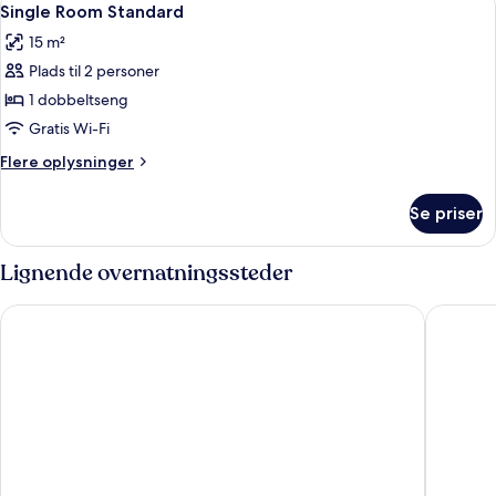
4
Single Room Standard
alle
15 m²
billeder
Plads til 2 personer
af
Single
1 dobbeltseng
Room
Gratis Wi-Fi
Standard
Flere
Flere oplysninger
oplysninger
om
Se priser
Single
Room
Standard
Lignende overnatningssteder
Hotel Sevilla
Hotel C