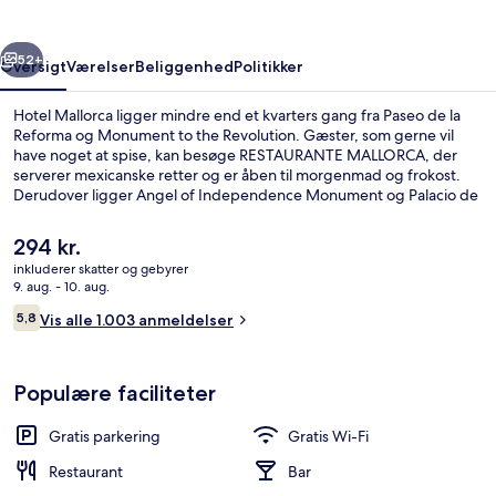
rige
Næste
52+
Oversigt
Værelser
Beliggenhed
Politikker
Hotel Mallorca ligger mindre end et kvarters gang fra Paseo de la
Reforma og Monument to the Revolution. Gæster, som gerne vil
have noget at spise, kan besøge RESTAURANTE MALLORCA, der
serverer mexicanske retter og er åben til morgenmad og frokost.
Derudover ligger Angel of Independence Monument og Palacio de
Bellas Artes blot fem minutters kørsel væk. Overnatningsstedet
ligger kun en kort gåtur fra offentlig transport: San Cosme
Den
294 kr.
Metrostation ligger 13 minutter væk og Metrobús Revolución
nuværende
inkluderer skatter og gebyrer
Station ligger 13 minutter derfra.
pris
9. aug. - 10. aug.
Overnatningsstedets facade
er
Anmeldelser
5,8
Vis alle 1.003 anmeldelser
294 kr.
5,8 ud af 10.
Populære faciliteter
Gratis parkering
Gratis Wi-Fi
Restaurant
Bar