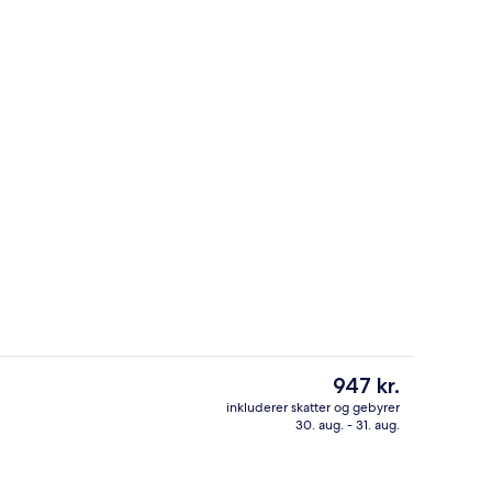
eltværelse - ikke-ryger | Premium-sengetøj, dundyner, pengeskab på værel
Café
Den
947 kr.
nuværende
inkluderer skatter og gebyrer
pris
30. aug. - 31. aug.
eter
Lobby
er
947 kr.