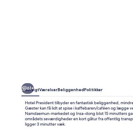
61+
Oversigt
Værelser
Beliggenhed
Politikker
Hotel President tilbyder en fantastisk beliggenhed, min
Gæster kan få lidt at spise i kaffebaren/caféen og lægge v
Namdaemun-markedet og Insa-dong blot 15 minutters gan
områdets seværdigheder en kort gåtur fra offentlig transpo
ligger 3 minutter væk.