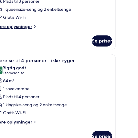
Plads til 3 personer
1 queensize-seng og 2 enkeltsenge
ersoner
mi-
Gratis Wi-Fi
uble)
kke-
ere
ere oplysninger
yger
lysninger
m
Se priser
milieværelse
kab på værelset, mørklægningsgardiner
ndlæs
Et hotelværelse med en seng, to lænestole, e
4
rsoner
relse til 4 personer - ikke-ryger
le
Rigtig godt
ke-
illeder
0
8,0 ud af 10
(1
1 anmeldelse
ger
f
anmeldelse)
64 m²
ærelse
1 soveværelse
l
Plads til 4 personer
1 kingsize-seng og 2 enkeltsenge
ersoner
Gratis Wi-Fi
kke-
ere
ere oplysninger
yger
lysninger
m
Se priser