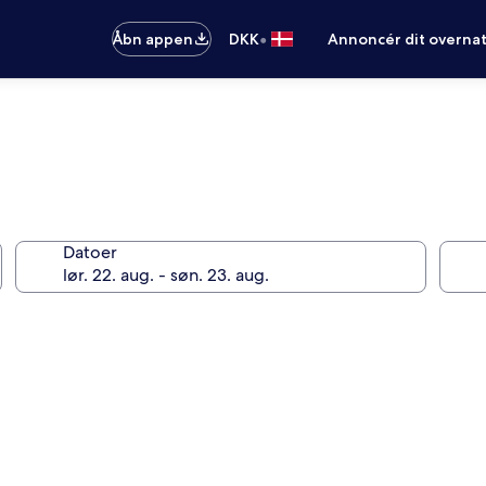
•
Åbn appen
DKK
Annoncér dit overna
Datoer