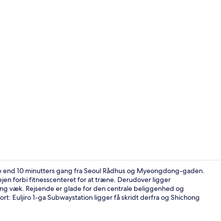
Deluxe-dobb
dre end 10 minutters gang fra Seoul Rådhus og Myeongdong-gaden.
ejen forbi fitnesscenteret for at træne. Derudover ligger
g væk. Rejsende er glade for den centrale beliggenhed og
Fitnessfacilit
rt: Euljiro 1-ga Subwaystation ligger få skridt derfra og Shichong