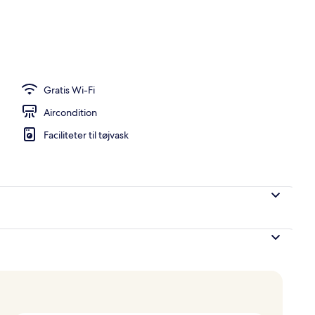
stedets facade – aften/nat
Gratis Wi-Fi
Aircondition
Faciliteter til tøjvask