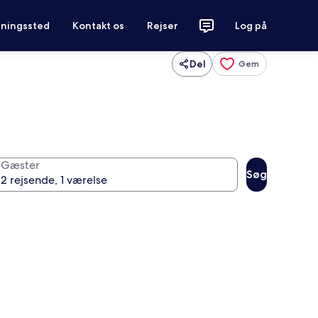
tningssted
Kontakt os
Rejser
Log på
Del
Gem
Gæster
Søg