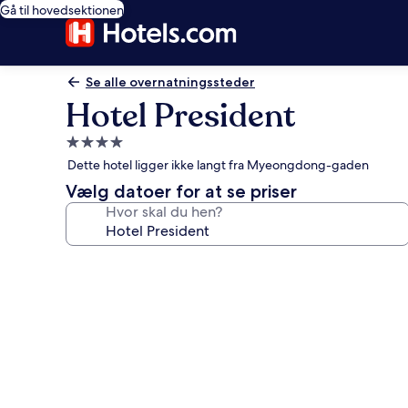
Gå til hovedsektionen
Se alle overnatningssteder
Hotel President
4.0-
stjernet
Dette hotel ligger ikke langt fra Myeongdong-gaden
overnatningssted
Vælg datoer for at se priser
Hvor skal du hen?
Billedgalleri
for
Hotel
President