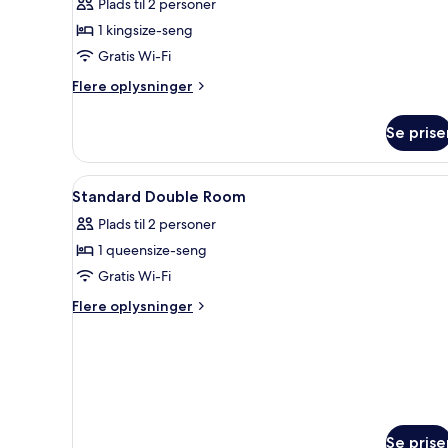
Plads til 2 personer
-
1 kingsize-seng
ikke-
Gratis Wi-Fi
ryger
Flere
Flere oplysninger
oplysninger
om
Se prise
Deluxe-
dobbeltværelse
-
Indlæs
Premium-sengetøj, dundyner, 
5
ikke-
Standard Double Room
alle
ryger
Plads til 2 personer
billeder
1 queensize-seng
af
Standard
Gratis Wi-Fi
Double
Flere
Flere oplysninger
Room
oplysninger
om
Standard
Double
Room
Se prise