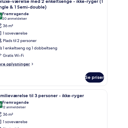
3
ke-
luxe-værelse med 2 enkeltsenge - ikke-ryger (1
le
ger
ngle & 1 Semi-double)
illeder
Fremragende
6
f
8,6 ud af 10
(20
20 anmeldelser
eluxe-
anmeldelser)
36 m²
ærelse
1 soveværelse
ed
Plads til 2 personer
1 enkeltseng og 1 dobbeltseng
nkeltsenge
Gratis Wi-Fi
kke-
ere
ere oplysninger
lysninger
yger
m
Se priser
luxe-
ingle
relse
ed
stol, fjernsyn og lampe.
ndlæs
Familieværelse til 3 personer - ikke-ryger |
4
milieværelse til 3 personer - ikke-ryger
le
keltsenge
Fremragende
emi-
illeder
6
8,6 ud af 10
(12
12 anmeldelser
ouble)
ke-
f
anmeldelser)
36 m²
ger
amilieværelse
1 soveværelse
l
ngle