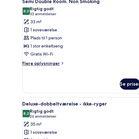
4
Semi Double Room, Non Smoking
alle
Rigtig godt
billeder
8,0
8,0 ud af 10
(33
33 anmeldelser
af
anmeldelser)
33 m²
Semi
1 soveværelse
Double
Plads til 1 person
Room,
1 stor enkeltseng
Non
Gratis Wi-Fi
Smoking
Flere
Flere oplysninger
oplysninger
om
Semi
Se prise
Double
Room,
Non
Indlæs
Et moderne hotelværelse med e
Smoking
3
Deluxe-dobbeltværelse - ikke-ryger
alle
Rigtig godt
billeder
8,2
8,2 ud af 10
(26
26 anmeldelser
af
anmeldelser)
35 m²
Deluxe-
1 soveværelse
dobbeltværelse