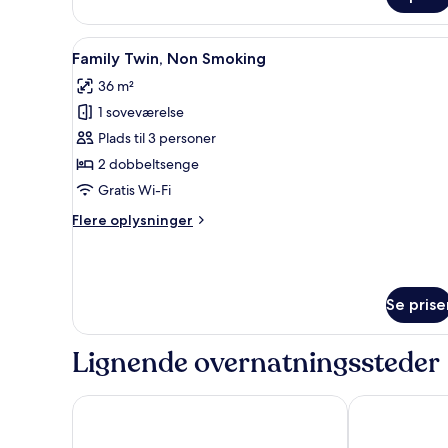
Indlæs
Et hotelværelse med to senge, 
4
Family Twin, Non Smoking
alle
36 m²
billeder
1 soveværelse
af
Family
Plads til 3 personer
Twin,
2 dobbeltsenge
Non
Gratis Wi-Fi
Smoking
Flere
Flere oplysninger
oplysninger
om
Family
Twin,
Se prise
Non
Smoking
Lignende overnatningssteder
HOTEL THE BOTANIK SEWOON MYEONGDONG
Koreana Hote