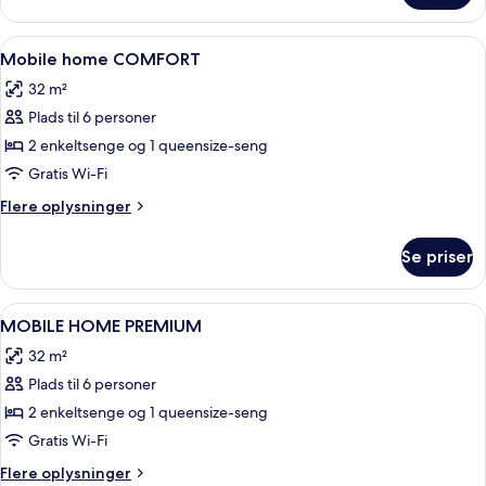
mobile
home
Indlæs
2 soveværelser, gratis Wi-Fi, sengetøj
8
Mobile home COMFORT
alle
32 m²
billeder
Plads til 6 personer
af
Mobile
2 enkeltsenge og 1 queensize-seng
home
Gratis Wi-Fi
COMFORT
Flere
Flere oplysninger
oplysninger
om
Se priser
Mobile
home
COMFORT
Indlæs
Pool | Sæsonbestemt udendørs pool
2
MOBILE HOME PREMIUM
alle
32 m²
billeder
Plads til 6 personer
af
MOBILE
2 enkeltsenge og 1 queensize-seng
HOME
Gratis Wi-Fi
PREMIUM
Flere
Flere oplysninger