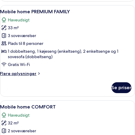
STANDARD
Indlæs
Et moderne køkken med hvide skabe, e
15
Mobile home PREMIUM FAMILY
alle
Haveudsigt
billeder
33 m²
af
Mobile
3 soveværelser
home
Plads til 8 personer
PREMIUM
1 dobbeltseng, 1 køjeseng (enkeltseng), 2 enkeltsenge og 1
FAMILY
sovesofa (dobbeltseng)
Gratis Wi-Fi
Flere
Flere oplysninger
oplysninger
om
Se priser
Mobile
home
PREMIUM
Indlæs
Et moderne hotelværelse med en stor s
6
FAMILY
Mobile home COMFORT
alle
Haveudsigt
billeder
32 m²
af
Mobile
2 soveværelser