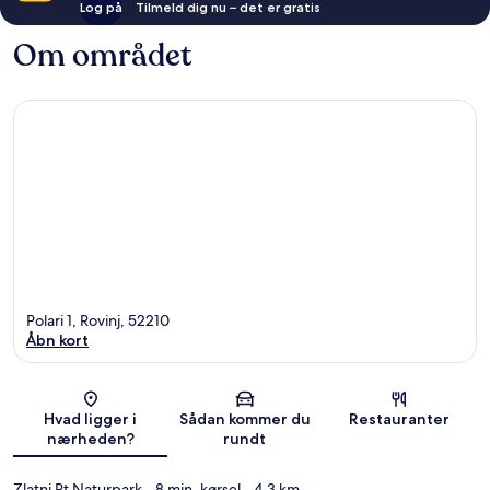
Log på
Tilmeld dig nu – det er gratis
Om området
Polari 1, Rovinj, 52210
Åbn kort
Kort
Hvad ligger i
Sådan kommer du
Restauranter
nærheden?
rundt
Zlatni Rt Naturpark
- 8 min. kørsel
- 4.3 km