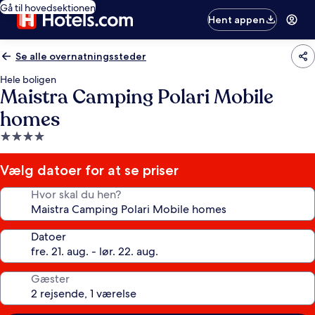
Gå til hovedsektionen
Hent appen
Se alle overnatningssteder
Hele boligen
Maistra Camping Polari Mobile
homes
4.0-
stjernet
overnatningssted
Vælg datoer for at se priser
Hvor skal du hen?
Datoer
Gæster