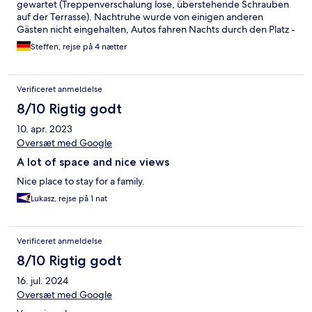
gewartet (Treppenverschalung lose, überstehende Schrauben
auf der Terrasse). Nachtruhe wurde von einigen anderen
Gästen nicht eingehalten, Autos fahren Nachts durch den Platz -
das Personal schreitet aber nicht ein… Schade, denn eigentlich
Steffen, rejse på 4 nætter
hat der Platz viel Potential, schon allein wegen der guten Lage
zu Rovinj.
Verificeret anmeldelse
8/10 Rigtig godt
10. apr. 2023
Oversæt med Google
A lot of space and nice views
Nice place to stay for a family.
Lukasz, rejse på 1 nat
Verificeret anmeldelse
8/10 Rigtig godt
16. jul. 2024
Oversæt med Google