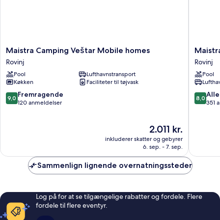
Maistra
Maistra
Maistra Camping Veštar Mobile homes
Maistr
Camping
Select
Rovinj
Rovinj
Veštar
Amarin
Pool
Lufthavnstransport
Pool
Mobile
Resort
Køkken
Faciliteter til tøjvask
Luftha
homes
Rovinj
Rovinj
9.0
8.0
Fremragende
Alle
9,0
8,0
ud
ud
120 anmeldelser
351 
af
af
10,
10,
Prisen
2.011 kr.
Fremragende,
Alletider
er
120
351
inkluderer skatter og gebyrer
2.011 kr.
anmeldelser
anmelde
6. sep. - 7. sep.
Sammenlign lignende overnatningssteder
Log på for at se tilgængelige rabatter og fordele. Flere
fordele til flere eventyr.