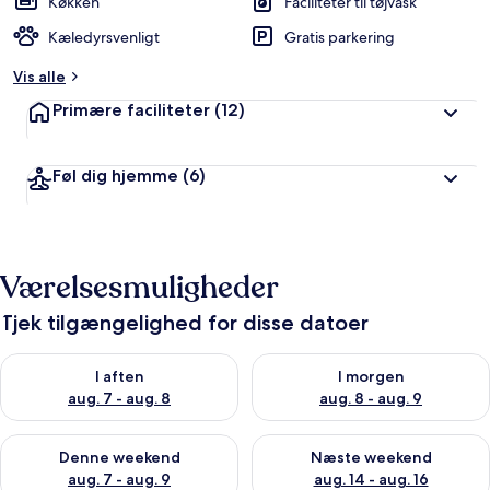
Køkken
Faciliteter til tøjvask
Kæledyrsvenligt
Gratis parkering
Vis alle
Primære faciliteter
(12)
Føl dig hjemme
(6)
Værelsesmuligheder
Tjek tilgængelighed for disse datoer
Tjek tilgængelighed for i aften aug. 7 - aug. 8
Tjek tilgængelighed for i morg
I aften
I morgen
aug. 7 - aug. 8
aug. 8 - aug. 9
Tjek tilgængelighed for denne weekend aug. 7 - aug. 9
Tjek tilgængelighed for næste
Denne weekend
Næste weekend
aug. 7 - aug. 9
aug. 14 - aug. 16