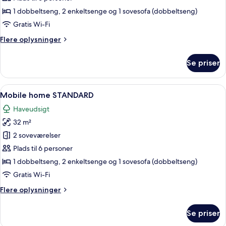
PREMIUM
1 dobbeltseng, 2 enkeltsenge og 1 sovesofa (dobbeltseng)
Gratis Wi-Fi
Flere
Flere oplysninger
oplysninger
om
Se priser
Mobile
home
PREMIUM
Indlæs
Et moderne og veloplyst opholdsområde
9
Mobile home STANDARD
alle
Haveudsigt
billeder
32 m²
af
Mobile
2 soveværelser
home
Plads til 6 personer
STANDARD
1 dobbeltseng, 2 enkeltsenge og 1 sovesofa (dobbeltseng)
Gratis Wi-Fi
Flere
Flere oplysninger
oplysninger
om
Se priser
Mobile
home