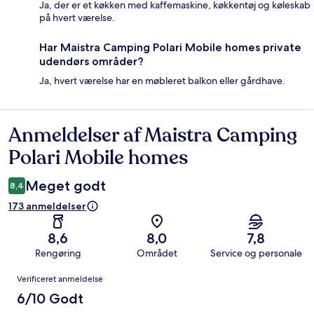
Ja, der er et køkken med kaffemaskine, køkkentøj og køleskab
på hvert værelse.
Har Maistra Camping Polari Mobile homes private
udendørs områder?
Ja, hvert værelse har en møbleret balkon eller gårdhave.
Anmeldelser af Maistra Camping
Anmeldelser
Polari Mobile homes
Meget godt
8,4
173 anmeldelser
8,6
8,0
7,8
Rengøring
Området
Service og personale
Anmeldelser
Verificeret anmeldelse
6/10 Godt