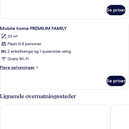
oplysninger
om
Se priser
MOBILE
HOME
PREMIUM
Indlæs
2 soveværelser, gratis Wi-Fi, sengetøj
5
Mobile home PREMIUM FAMILY
alle
33 m²
billeder
Plads til 8 personer
af
Mobile
2 enkeltsenge og 1 queensize-seng
home
Gratis Wi-Fi
PREMIUM
Flere
Flere oplysninger
FAMILY
oplysninger
om
Se priser
Mobile
home
PREMIUM
Lignende overnatningssteder
FAMILY
Maistra Camping Veštar Mobile homes
Maistra 