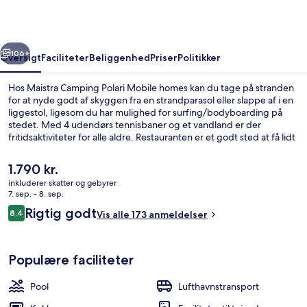
homes
rige
Næste
106+
Oversigt
Faciliteter
Beliggenhed
Priser
Politikker
Hos Maistra Camping Polari Mobile homes kan du tage på stranden
for at nyde godt af skyggen fra en strandparasol eller slappe af i en
liggestol, ligesom du har mulighed for surfing/bodyboarding på
stedet. Med 4 udendørs tennisbaner og et vandland er der
fritidsaktiviteter for alle aldre. Restauranten er et godt sted at få lidt
at spise, og der serveres kølige drinks i baren ved poolen. Der er 4
barer/lounger, en gratis børneklub og bekvemmeligheder på
Den
1.790 kr.
værelset som køleskab og mikrobølgeovn.
nuværende
inkluderer skatter og gebyrer
pris
7. sep. - 8. sep.
På stranden, liggestole, parasoller, s
er
Anmeldelser
Rigtig godt
8,4
Vis alle 173 anmeldelser
1.790 kr.
8,4 ud af 10.
Populære faciliteter
Pool
Lufthavnstransport