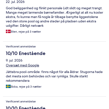
22. jul. 2026
God beliggenhed og flinkt personale Lidt slidt og meget trangt.
Mange meget larmende børnefamilier. Ærgerligt at alt nu koster
ekstra, fx kunne man få nogle år tilbage benytte liggestolene
ved den store pool og andre steder på pladsen uden ekstra
udgifter. Dårligt netværk
Ellen, rejse på 3 nætter
Verificeret anmeldelse
10/10 Enestående
9. jul. 2026
Oversæt med Google
Jättebra pool-område: finns något för alla åldrar. Stugorna hade
det mesta som behövdes och var rymliga. Skulle starkt
rekommendera
Ebba, rejse på 3 nætter
Verificeret anmeldelse
10/10 Enestående