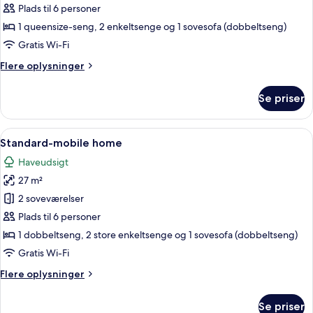
home
Plads til 6 personer
COMFORT
1 queensize-seng, 2 enkeltsenge og 1 sovesofa (dobbeltseng)
Gratis Wi-Fi
Flere
Flere oplysninger
oplysninger
om
Se priser
Mobile
home
COMFORT
Indlæs
En lille, etetages bygning med et tegl
6
Standard-mobile home
alle
Haveudsigt
billeder
27 m²
af
Standard-
2 soveværelser
mobile
Plads til 6 personer
home
1 dobbeltseng, 2 store enkeltsenge og 1 sovesofa (dobbeltseng)
Gratis Wi-Fi
Flere
Flere oplysninger
oplysninger
om
Se priser
Standard-