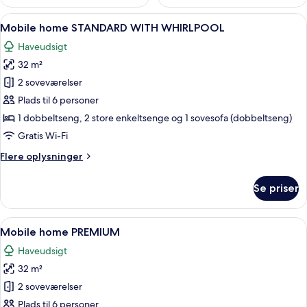
Indlæs
Et moderne køkken med hvide skabe, e
8
Mobile home STANDARD WITH WHIRLPOOL
alle
Haveudsigt
billeder
32 m²
af
Mobile
2 soveværelser
home
Plads til 6 personer
STANDARD
1 dobbeltseng, 2 store enkeltsenge og 1 sovesofa (dobbeltseng)
WITH
Gratis Wi-Fi
WHIRLPOOL
Flere
Flere oplysninger
oplysninger
om
Se priser
Mobile
home
STANDARD
Indlæs
Et moderne køkken med hvide skabe 
9
WITH
Mobile home PREMIUM
alle
WHIRLPOOL
Haveudsigt
billeder
32 m²
af
Mobile
2 soveværelser
home
Plads til 6 personer