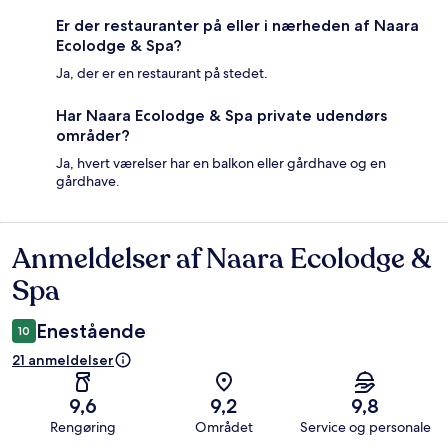
Er der restauranter på eller i nærheden af Naara
Ecolodge & Spa?
Ja, der er en restaurant på stedet.
Har Naara Ecolodge & Spa private udendørs
områder?
Ja, hvert værelser har en balkon eller gårdhave og en
gårdhave.
Anmeldelser af Naara Ecolodge &
Anmeldelser
Spa
Enestående
10
21 anmeldelser
9,6
9,2
9,8
Rengøring
Området
Service og personale