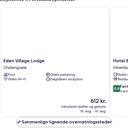
soveværelser
-
Eden Village Lodge
Hotel B
søudsigt
-
ved
sø
Eden
Hotel
Eden Village Lodge
Hotel
Village
Bom
Chidenguele
Inhamb
Lodge
Amigo
Pool
Gratis parkering
Grati
Chidenguele
Inhamb
Gratis Wi-Fi
Døgnåben reception
Restau
8.8
Fant
8,8
ud
3 an
af
Prisen
612 kr.
10,
er
Fantasti
inkluderer skatter og gebyrer
612 kr.
15. aug. - 16. aug.
3
anmelde
Sammenlign lignende overnatningssteder