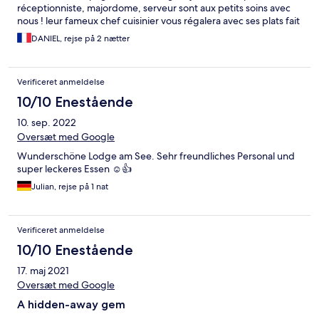
delighted to find that Naara's 'safari tent' accommodation
réceptionniste, majordome, serveur sont aux petits soins avec
actually consists of a perfectly secure structure with concrete
nous ! leur fameux chef cuisinier vous régalera avec ses plats fait
floors and fine mesh in all of the african-style 'open windows',
à la minute dont notamment au "bife a portuguesa" viande ultra
DANIEL, rejse på 2 nætter
had AC and even electric lighting. After a slightly more 'real'
tendre. un grand Merci sincère a toute l équipe !! Longue vie à
nature stay earlier in the trip I was so relieved to find the owner
l'eco lodge NAARA !
had designed everything to make it accessible and perfectly
relaxing. A massive thank you to all the team!!
Verificeret anmeldelse
10/10 Enestående
10. sep. 2022
Oversæt med Google
Wunderschöne Lodge am See. Sehr freundliches Personal und
super leckeres Essen ☺️👍
Julian, rejse på 1 nat
Verificeret anmeldelse
10/10 Enestående
17. maj 2021
Oversæt med Google
A hidden-away gem