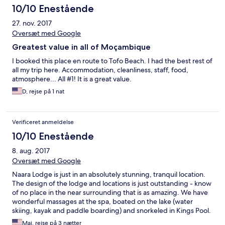
10/10 Enestående
27. nov. 2017
Oversæt med Google
Greatest value in all of Moçambique
I booked this place en route to Tofo Beach. I had the best rest of
all my trip here. Accommodation, cleanliness, staff, food,
atmosphere... All #1! It is a great value.
D, rejse på 1 nat
Verificeret anmeldelse
10/10 Enestående
8. aug. 2017
Oversæt med Google
Naara Lodge is just in an absolutely stunning, tranquil location.
The design of the lodge and locations is just outstanding - know
of no place in the near surrounding that is as amazing. We have
wonderful massages at the spa, boated on the lake (water
skiing, kayak and paddle boarding) and snorkeled in Kings Pool.
We will definitely be back again.
Maj, rejse på 3 nætter