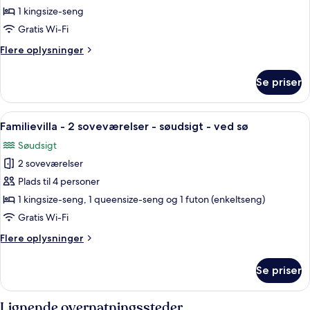
dobbeltværelse
1 kingsize-seng
-
Gratis Wi-Fi
1
Flere
Flere oplysninger
kingsize-
oplysninger
seng
om
Se priser
Standard-
dobbeltværelse
-
Indlæs
En seng med træstel og hvide sengetæ
44
1
Familievilla - 2 soveværelser - søudsigt - ved sø
alle
kingsize-
Søudsigt
seng
billeder
2 soveværelser
af
Familievilla
Plads til 4 personer
-
1 kingsize-seng, 1 queensize-seng og 1 futon (enkeltseng)
2
Gratis Wi-Fi
soveværelser
Flere
Flere oplysninger
-
oplysninger
søudsigt
om
Se priser
Familievilla
-
-
ved
2
Lignende overnatningssteder
sø