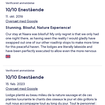
Verificeret anmeldelse
10/10 Enestående
11. okt. 2016
Oversæt med Google
Stunning, Blissful, Nature Experience!
Our stay at Naara was blissful! My only regret is that we only had
one night there, as having seen the reality I would gladly have
swapped out one of our other roadtrip stops to make more time
for this peaceful haven. The lodges are literally lakeside and
have been perfectly executed to allow even the more nervous
of nature lovers to experience the great outdoors without
worrying about bugs and creatures being inside the room. The
views are epic, the surrounding area is stunning and around
4hrs drive from Maputo Naara is easily accessible by car,
Verificeret anmeldelse
especially with the clear signage we were happy to find (you will
need a 4x4 in our opinion). The owner and his team were
10/10 Enestående
absolutely lovely, very welcoming and gracious and the food in
15. feb. 2023
the uber cool open 'inside-outside' restaurant was excellent
Oversæt med Google
with service to match! We didn't have time to try out the spa but
I can imagine it would be the perfect addition to what is a little
Lodge planté au beau milieu de la nature sauvage et de ces
piece of secret heaven in the Mozambican bush! For anyone
plantes luxuriante le chants des oiseaux le jour et dès grillons la
who likes the idea of nature but finds tent-life too much, I was
nuit nous accompagne tout au long du jour. Tout le personnel :