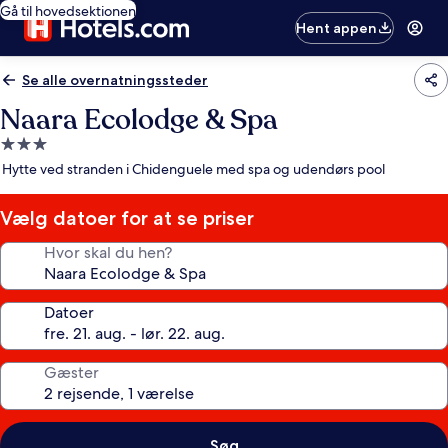
Gå til hovedsektionen
Hent appen
Se alle overnatningssteder
Naara Ecolodge & Spa
3.0-
stjernet
Hytte ved stranden i Chidenguele med spa og udendørs pool
overnatningssted
Vælg datoer for at se priser
Hvor skal du hen?
Datoer
Gæster
Søg