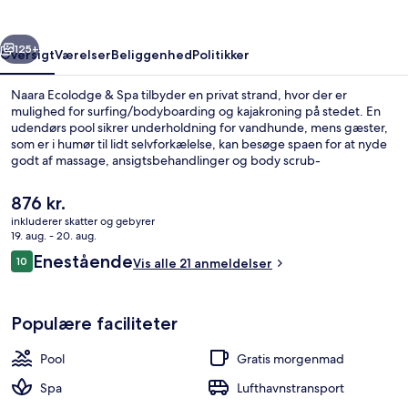
rige
Næste
125+
Oversigt
Værelser
Beliggenhed
Politikker
Naara Ecolodge & Spa tilbyder en privat strand, hvor der er
mulighed for surfing/bodyboarding og kajakroning på stedet. En
udendørs pool sikrer underholdning for vandhunde, mens gæster,
som er i humør til lidt selvforkælelse, kan besøge spaen for at nyde
godt af massage, ansigtsbehandlinger og body scrub-
behandlinger. Kaffebaren/caféen er et godt sted at få lidt at spise,
og der serveres kølige drinks i stedets bar. Andre højdepunkter
Den
876 kr.
tæller en bar ved poolen, en børnepool og en snackbar/deli.
nuværende
inkluderer skatter og gebyrer
pris
19. aug. - 20. aug.
Søudsigt
er
Anmeldelser
Enestående
10
Vis alle 21 anmeldelser
876 kr.
10 ud af 10.
Populære faciliteter
Pool
Gratis morgenmad
Spa
Lufthavnstransport