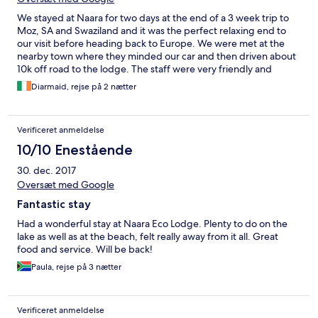
We stayed at Naara for two days at the end of a 3 week trip to
Moz, SA and Swaziland and it was the perfect relaxing end to
our visit before heading back to Europe. We were met at the
nearby town where they minded our car and then driven about
10k off road to the lodge. The staff were very friendly and
welcoming, the villas were excellent with beautiful views,
Diarmaid, rejse på 2 nætter
comfortable beds and an indoor and outdoor shower. Food was
very good. They provide lots of activities and we did several.
Highly recommended for a 2/3/4 day stay.
Verificeret anmeldelse
10/10 Enestående
30. dec. 2017
Oversæt med Google
Fantastic stay
Had a wonderful stay at Naara Eco Lodge. Plenty to do on the
lake as well as at the beach, felt really away from it all. Great
food and service. Will be back!
Paula, rejse på 3 nætter
Verificeret anmeldelse