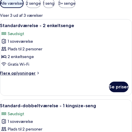
Tilgængelige
Alle værelser
2 senge
1 seng
3+ senge
filtre
for
Viser 3 ud af 3 værelser
værelser
Indlæs
Et værelse med to senge med himmel,
10
Standardværelse - 2 enkeltsenge
alle
Søudsigt
billeder
1 soveværelse
af
Standardværelse
Plads til 2 personer
-
2 enkeltsenge
2
Gratis Wi-Fi
enkeltsenge
Flere
Flere oplysninger
oplysninger
om
Se priser
Standardværelse
-
2
Indlæs
Et soveværelse med himmelseng, en tr
6
enkeltsenge
Standard-dobbeltværelse - 1 kingsize-seng
alle
Søudsigt
billeder
1 soveværelse
af
Standard-
Plads til 2 personer