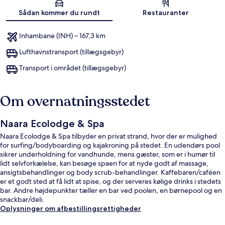
Kort
Sådan kommer du rundt
Restauranter
Inhambane (INH) – 167,3 km
Lufthavnstransport (tillægsgebyr)
Transport i området (tillægsgebyr)
Om overnatningsstedet
Naara Ecolodge & Spa
Naara Ecolodge & Spa tilbyder en privat strand, hvor der er mulighed
for surfing/bodyboarding og kajakroning på stedet. En udendørs pool
sikrer underholdning for vandhunde, mens gæster, som er i humør til
lidt selvforkælelse, kan besøge spaen for at nyde godt af massage,
ansigtsbehandlinger og body scrub-behandlinger. Kaffebaren/caféen
er et godt sted at få lidt at spise, og der serveres kølige drinks i stedets
bar. Andre højdepunkter tæller en bar ved poolen, en børnepool og en
snackbar/deli.
Oplysninger om afbestillingsrettigheder