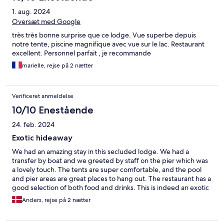
1. aug. 2024
Oversæt med Google
très très bonne surprise que ce lodge. Vue superbe depuis
notre tente, piscine magnifique avec vue sur le lac. Restaurant
excellent. Personnel parfait , je recommande
marielle, rejse på 2 nætter
Verificeret anmeldelse
10/10 Enestående
24. feb. 2024
Exotic hideaway
We had an amazing stay in this secluded lodge. We had a
transfer by boat and we greeted by staff on the pier which was
a lovely touch. The tents are super comfortable, and the pool
and pier areas are great places to hang out. The restaurant has a
good selection of both food and drinks. This is indeed an exotic
hideaway and can be highly recommended.
Anders, rejse på 2 nætter