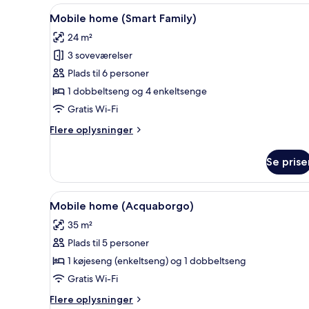
1
Indlæs
Et lille hotelværelse med en e
4
soveværelse
Mobile home (Smart Family)
alle
24 m²
billeder
3 soveværelser
af
Mobile
Plads til 6 personer
home
1 dobbeltseng og 4 enkeltsenge
(Smart
Gratis Wi-Fi
Family)
Flere
Flere oplysninger
oplysninger
om
Se prise
Mobile
home
(Smart
Indlæs
Et soveværelse med seng, puder
7
Family)
Mobile home (Acquaborgo)
alle
35 m²
billeder
Plads til 5 personer
af
Mobile
1 køjeseng (enkeltseng) og 1 dobbeltseng
home
Gratis Wi-Fi
(Acquaborgo)
Flere
Flere oplysninger