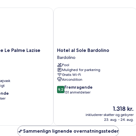
 Le Palme Lazise Family
Hotel al Sole Bardolino
Hotel
le Le Palme Lazise
Hotel al Sole Bardolino
al
Bardolino
Sole
Pool
Bardolino
Mulighed for parkering
Bardolino
Gratis Wi-Fi
Aircondition
 tøjvask
igt
9.2
Fremragende
9,2
ud
131 anmeldelser
ende
af
lser
10,
Prisen
1.318 kr.
Fremragende,
er
131
,
inkluderer skatter og gebyrer
1.318 kr.
anmeldelser
23. aug. - 24. aug.
Sammenlign lignende overnatningssteder