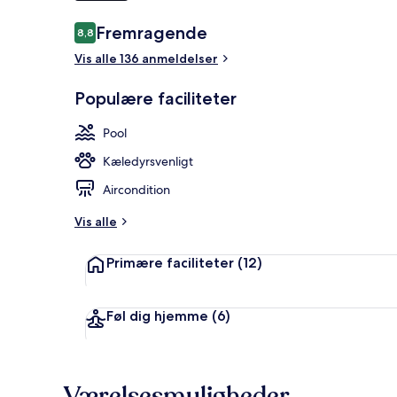
Anmeldelser
Fremragende
8,8
8,8 ud af 10.
Udendørs po
Vis alle 136 anmeldelser
Populære faciliteter
Pool
Kæledyrsvenligt
Aircondition
Vis alle
Primære faciliteter
(12)
Føl dig hjemme
(6)
Værelsesmuligheder