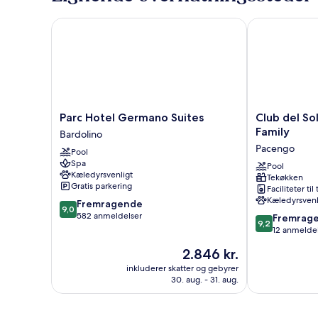
Parc Hotel Germano Suites
Club del Sole
Parc
Club
Parc Hotel Germano Suites
Club del So
Hotel
del
Family
Bardolino
Germano
Sole
Pacengo
Pool
Suites
Le
Spa
Bardolino
Palme
Pool
Kæledyrsvenligt
Tekøkken
Lazise
Gratis parkering
Faciliteter til
Family
Kæledyrsvenl
9.0
Fremragende
Pacengo
9,0
ud
582 anmeldelser
9.2
Fremrag
9,2
af
ud
12 anmelde
10,
af
Prisen
2.846 kr.
Fremragende,
10,
er
582
Fremragende
inkluderer skatter og gebyrer
2.846 kr.
anmeldelser
30. aug. - 31. aug.
12
anmeldelser