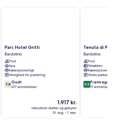
Parc Hotel Gritti
Tenuta di Palù
Parc
Tenuta
Parc Hotel Gritti
Tenuta di Palù
Hotel
di
Bardolino
Bardolino
Gritti
Palù
Pool
Pool
Bardolino
Bardolino
Spa
Tekøkken
Kæledyrsvenligt
Kæledyrsvenligt
Mulighed for parkering
Gratis parkering
7.8
9.2
Godt
Fremragende
7,8
9,2
ud
ud
677 anmeldelser
17 anmeldelser
af
af
10,
10,
Prisen
1.917 kr.
Godt,
Fremragende,
er
677
17
inkluderer skatter og gebyrer
inkluderer 
1.917 kr.
anmeldelser
anmeldelser
31. aug. - 1. sep.