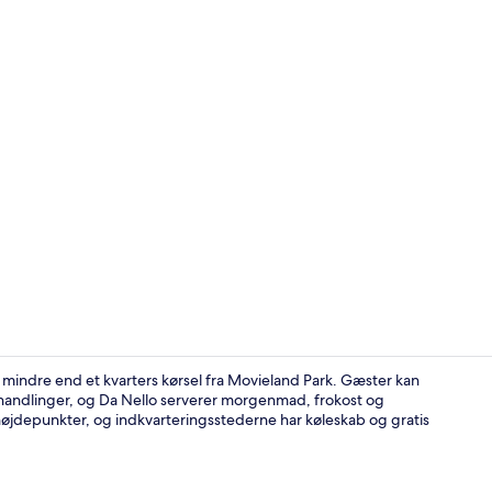
Køleskab, ko
 mindre end et kvarters kørsel fra Movieland Park. Gæster kan
handlinger, og Da Nello serverer morgenmad, frokost og
øjdepunkter, og indkvarteringsstederne har køleskab og gratis
Suite | Grati