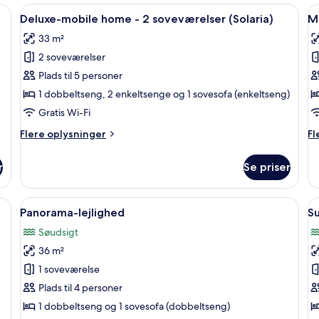
home
nkelt seng, et vindue med gardiner og et natbord med lampe og legetøj.
Indlæs
Et soveværelse med to senge, et vindu
I
2)
4
(Smart)
Deluxe-mobile home - 2 soveværelser (Solaria)
M
alle
al
33 m²
billeder
b
2 soveværelser
af
a
Deluxe-
M
Plads til 5 personer
mobile
h
1 dobbeltseng, 2 enkeltsenge og 1 sovesofa (enkeltseng)
home
-
Gratis Wi-Fi
-
2
Flere
Fl
Flere oplysninger
Fl
2
s
oplysninger
op
soveværelser
(
om
o
r
Se priser
Deluxe-
Mo
(Solaria)
mobile
h
home
-
, en sengegavl, et vindue og gardiner.
Indlæs
En seng med trægavl, rød væg og et vi
I
4
-
2
Panorama-lejlighed
Su
alle
al
2
so
Søudsigt
soveværelser
billeder
(R
b
(Solaria)
36 m²
af
a
Panorama-
S
1 soveværelse
lejlighed
Plads til 4 personer
1 dobbeltseng og 1 sovesofa (dobbeltseng)