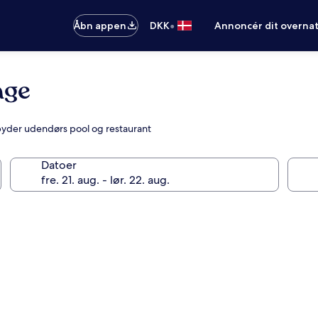
•
Åbn appen
DKK
Annoncér dit overna
age
lbyder udendørs pool og restaurant
Datoer