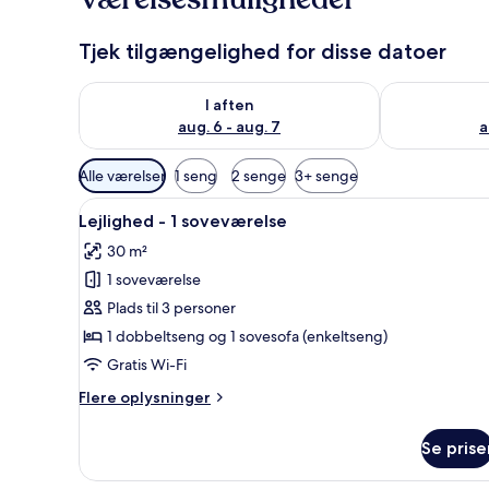
Tjek tilgængelighed for disse datoer
Tjek tilgængelighed for i aften aug. 6 - aug. 7
Tjek tilgænge
I aften
aug. 6 - aug. 7
a
Tilgængelige
Alle værelser
1 seng
2 senge
3+ senge
filtre
Indlæs
Et hyggeligt rum med en seng,
for
3
Lejlighed - 1 soveværelse
alle
værelser
30 m²
billeder
1 soveværelse
af
Lejlighed
Plads til 3 personer
-
1 dobbeltseng og 1 sovesofa (enkeltseng)
1
Gratis Wi-Fi
soveværelse
Flere
Flere oplysninger
oplysninger
om
Se prise
Lejlighed
-