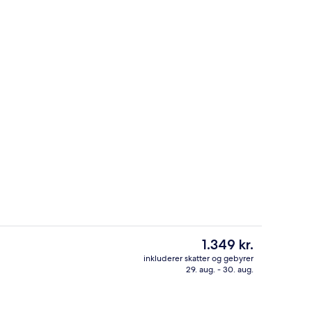
geplade, køkkentøj/tallerkener/redskaber
Panorama-lejlighed | Udsigt fra værel
Den
1.349 kr.
nuværende
inkluderer skatter og gebyrer
pris
29. aug. - 30. aug.
s Wi-Fi
Suite | Udendørsområde
er
1.349 kr.