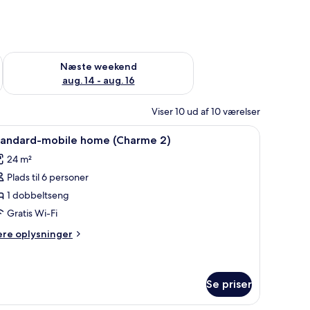
d aug. 7 - aug. 9
Tjek tilgængelighed for næste weekend aug. 14 - aug. 16
Næste weekend
aug. 14 - aug. 16
Viser 10 ud af 10 værelser
rnsyn på væggen.
ab og et vindue med gardiner.
ndlæs
Spisestue med et bord dækket til fire personer, 
2
tandard-mobile home (Charme 2)
le
24 m²
illeder
Plads til 6 personer
f
tandard-
1 dobbeltseng
obile
Gratis Wi-Fi
ome
ere
ere oplysninger
Charme
lysninger
)
m
andard-
bile
Se priser
ome
harme