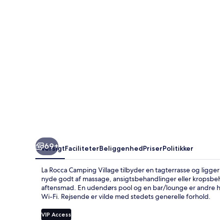
69+
Oversigt
Faciliteter
Beliggenhed
Priser
Politikker
La Rocca Camping Village tilbyder en tagterrasse og ligger
nyde godt af massage, ansigtsbehandlinger eller kropsbe
aftensmad. En udendørs pool og en bar/lounge er andre h
Wi-Fi. Rejsende er vilde med stedets generelle forhold.
VIP Access