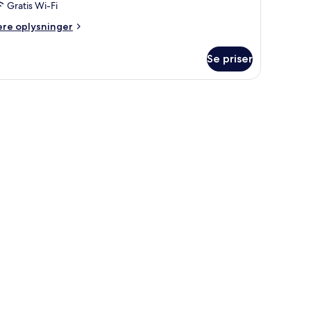
Gratis Wi-Fi
ere
ere oplysninger
lysninger
m
Se priser
ite