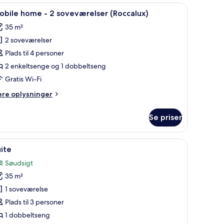
e med gardiner, en træsenggavl og en reol med legetøj.
ndlæs
Et soveværelse med to senge, et vindue med g
4
obile home - 2 soveværelser (Roccalux)
le
35 m²
illeder
2 soveværelser
f
obile
Plads til 4 personer
ome
2 enkeltsenge og 1 dobbeltseng
Gratis Wi-Fi
ere
ere oplysninger
oveværelser
lysninger
Roccalux)
m
Se priser
bile
ome
ndue med udsigt til træer.
ndlæs
Et telt med seng, grønne stole, en lampe og et 
6
ite
le
veværelser
Søudsigt
occalux)
illeder
35 m²
f
uite
1 soveværelse
Plads til 3 personer
1 dobbeltseng