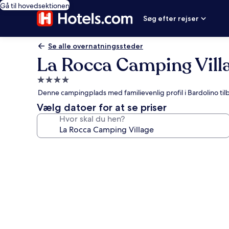
Gå til hovedsektionen
Søg efter rejser
Se alle overnatningssteder
La Rocca Camping Vill
4.0-
stjernet
Denne campingplads med familievenlig profil i Bardolino ti
overnatningssted
Vælg datoer for at se priser
Hvor skal du hen?
Billedgalleri
for
La
Rocca
Camping
Village