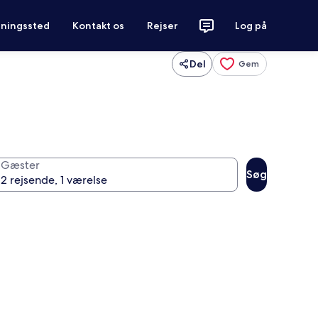
tningssted
Kontakt os
Rejser
Log på
Del
Gem
Gæster
Søg