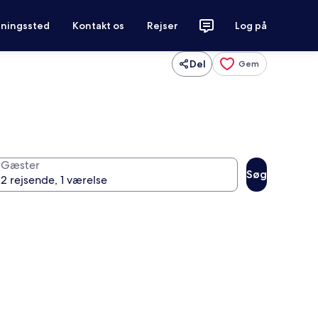
tningssted
Kontakt os
Rejser
Log på
Del
Gem
Gæster
Søg