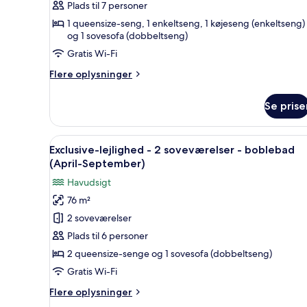
-
Plads til 7 personer
2
1 queensize-seng, 1 enkeltseng, 1 køjeseng (enkeltseng)
og 1 sovesofa (dobbeltseng)
soveværelser
-
Gratis Wi-Fi
terrasse
Flere
Flere oplysninger
-
oplysninger
om
havudsigt
Se prise
Exclusive-
lejlighed
-
Indlæs
En moderne stue med en grå sof
7
2
Exclusive-lejlighed - 2 soveværelser - boblebad
alle
soveværelser
(April-September)
-
billeder
Havudsigt
terrasse
af
-
76 m²
Exclusive-
havudsigt
2 soveværelser
lejlighed
-
Plads til 6 personer
2
2 queensize-senge og 1 sovesofa (dobbeltseng)
soveværelser
Gratis Wi-Fi
-
Flere
Flere oplysninger
boblebad
oplysninger