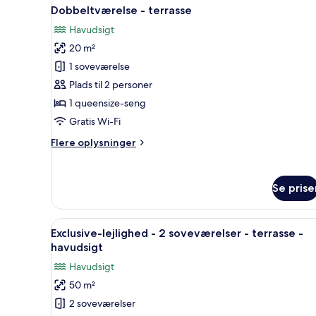
Indlæs
Et moderne soveværelse med e
4
havudsigt
Dobbeltværelse - terrasse
alle
Havudsigt
billeder
20 m²
af
Dobbeltværelse
1 soveværelse
-
Plads til 2 personer
terrasse
1 queensize-seng
Gratis Wi-Fi
Flere
Flere oplysninger
oplysninger
om
Dobbeltværelse
Se prise
-
terrasse
Indlæs
Et moderne hotelværelse med et
7
Exclusive-lejlighed - 2 soveværelser - terrasse -
alle
havudsigt
billeder
Havudsigt
af
50 m²
Exclusive-
2 soveværelser
lejlighed