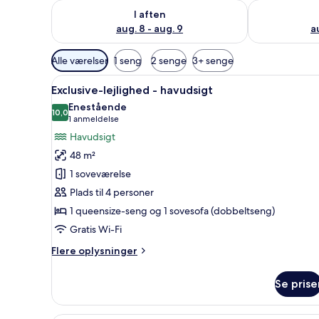
Tjek tilgængelighed for i aften aug. 8 - aug. 9
Tjek tilgænge
I aften
aug. 8 - aug. 9
a
Tilgængelige
Alle værelser
1 seng
2 senge
3+ senge
filtre
Indlæs
En moderne stue med en grå so
for
6
Exclusive-lejlighed - havudsigt
alle
værelser
Enestående
billeder
10,0
10,0 ud af 10
(1
1 anmeldelse
af
anmeldelse)
Havudsigt
Exclusive-
48 m²
lejlighed
1 soveværelse
-
Plads til 4 personer
havudsigt
1 queensize-seng og 1 sovesofa (dobbeltseng)
Gratis Wi-Fi
Flere
Flere oplysninger
oplysninger
om
Se prise
Exclusive-
lejlighed
-