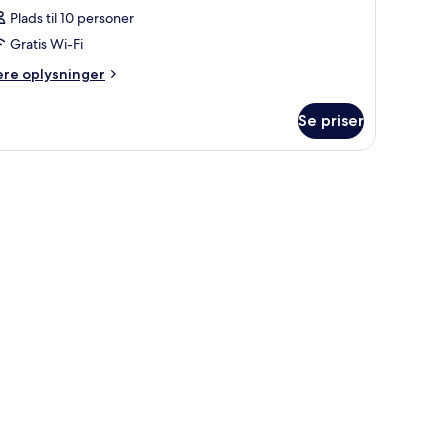
Plads til 10 personer
Gratis Wi-Fi
ere
ere oplysninger
lysninger
m
Se priser
relse