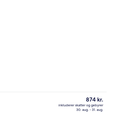
lighed - 2 soveværelser - terrasse - havudsigt | Interiør
Pengeskab på værelset, skrivebord, 
Den
874 kr.
nuværende
inkluderer skatter og gebyrer
pris
30. aug. - 31. aug.
ærelset
Terrasse/gårdhave
er
874 kr.