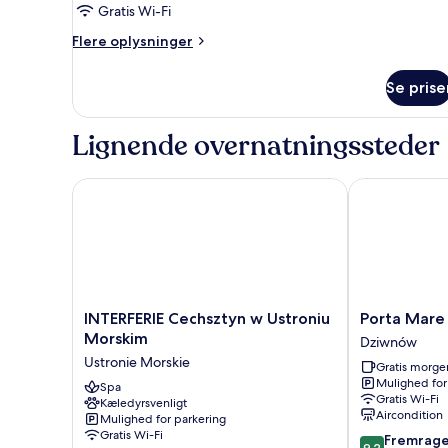
Gratis Wi-Fi
Flere
Flere oplysninger
oplysninger
om
Se prise
Værelse
Lignende overnatningssteder
INTERFERIE Cechsztyn w Ustroniu Morskim
Porta Mare Ac
INTERFERIE
Porta
INTERFERIE Cechsztyn w Ustroniu
Porta Mare 
Cechsztyn
Mare
Morskim
Dziwnów
w
Active
Ustronie Morskie
Gratis morg
Ustroniu
&
Mulighed for
Morskim
Spa
Spa
Gratis Wi-Fi
Kæledyrsvenligt
Ustronie
Resort
Aircondition
Mulighed for parkering
Morskie
Dziwnów
Gratis Wi-Fi
9.2
Fremrag
9,2