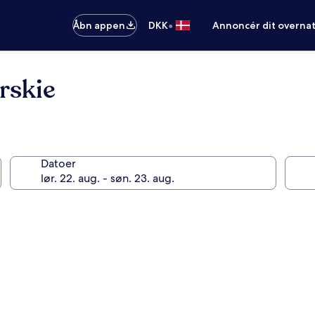
•
Åbn appen
DKK
Annoncér dit overna
rskie
Datoer