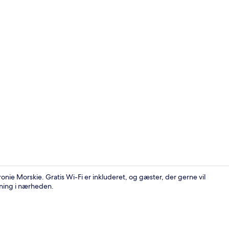
Exclusive-lej
nie Morskie. Gratis Wi-Fi er inkluderet, og gæster, der gerne vil
oning i nærheden.
Udsigt fra v