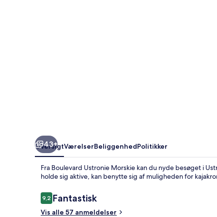
43+
Oversigt
Værelser
Beliggenhed
Politikker
Fra Boulevard Ustronie Morskie kan du nyde besøget i Ustro
holde sig aktive, kan benytte sig af muligheden for kajakr
Anmeldelser
Fantastisk
9,2
9,2 ud af 10.
Vis alle 57 anmeldelser