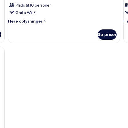
Plads til 10 personer
Gratis Wi-Fi
Flere
Fl
Flere oplysninger
Fl
oplysninger
op
om
o
r
Se priser
Værelse
Væ