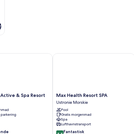
r
tive & Spa Resort
Max Health Resort SPA
Max
Active & Spa Resort
Max Health Resort SPA
Health
Ustronie Morskie
Resort
enmad
Pool
SPA
 parkering
Gratis morgenmad
Ustronie
Spa
Morskie
Lufthavnstransport
8.8
ende
Fantastisk
8,8