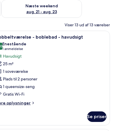
d aug. 14 - aug. 16
Tjek tilgængelighed for næste weekend aug. 21 - aug. 23
Næste weekend
aug. 21 - aug. 23
Viser 13 ud af 13 værelser
due der kigger ud over havet, et træskrivebord og en seng med hvid gavl.
ndlæs
Et moderne soveværelse med stort vindue der 
6
obbeltværelse - boblebad - havudsigt
le
Enestående
illeder
,0
10,0 ud af 10
(1
1 anmeldelse
f
anmeldelse)
Havudsigt
obbeltværelse
25 m²
1 soveværelse
oblebad
Plads til 2 personer
1 queensize-seng
avudsigt
Gratis Wi-Fi
ere
ere oplysninger
lysninger
m
Se priser
bbeltværelse
blebad