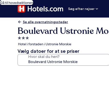
Gå til hovedsektionen
Søg efter rejser
Se alle overnatningssteder
Boulevard Ustronie Mo
3.0-
stjernet
Hotel i forstaden i Ustronie Morskie
overnatningssted
Vælg datoer for at se priser
Hvor skal du hen?
Billedgalleri
for
Boulevard
Ustronie
Morskie