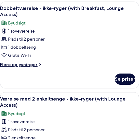
ikke-
Indlæs
Et hotelværelse med seng, skrivebord, 
6
ryger
Dobbeltværelse - ikke-ryger (with Breakfast, Lounge
alle
(with
Access)
Lounge
billeder
Byudsigt
Access)
af
1 soveværelse
Dobbeltværelse
Plads til 2 personer
-
ikke-
1 dobbeltseng
ryger
Gratis Wi-Fi
(with
Flere
Flere oplysninger
Breakfast,
oplysninger
Lounge
om
Se priser
Dobbeltværelse
Access)
-
ikke-
Indlæs
Et hotelværelse med to senge, et lille 
7
ryger
Værelse med 2 enkeltsenge - ikke-ryger (with Lounge
alle
(with
Access)
Breakfast,
billeder
Byudsigt
Lounge
af
Access)
1 soveværelse
Værelse
Plads til 2 personer
med
2
2 enkeltsenge