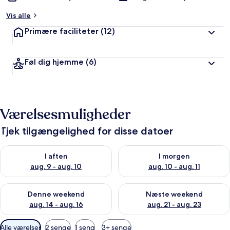
Vis alle
Primære faciliteter
(12)
Føl dig hjemme
(6)
Værelsesmuligheder
Tjek tilgængelighed for disse datoer
Tjek tilgængelighed for i aften aug. 9 - aug. 10
Tjek tilgængelighed for i morg
I aften
I morgen
aug. 9 - aug. 10
aug. 10 - aug. 11
Tjek tilgængelighed for denne weekend aug. 14 - aug. 16
Tjek tilgængelighed for næste
Denne weekend
Næste weekend
aug. 14 - aug. 16
aug. 21 - aug. 23
Tilgængelige
Alle værelser
2 senge
1 seng
3+ senge