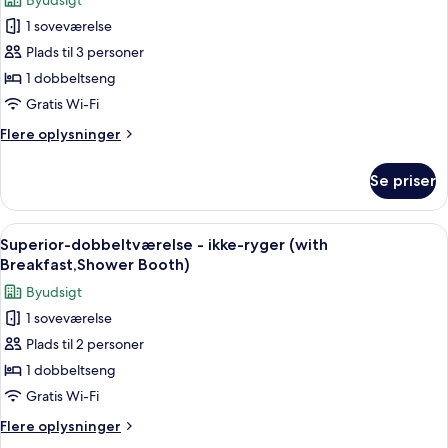
Byudsigt
(with
billeder
Breakfast,Wide
1 soveværelse
af
Bed
Superior-
Plads til 3 personer
w160cm)
dobbeltværelse
1 dobbeltseng
-
Gratis Wi-Fi
ikke-
Flere
Flere oplysninger
ryger
oplysninger
([Shower
om
Se priser
Superior-
Booth)
dobbeltværelse
-
Indlæs
Et moderne hotelværelse med seng, sid
5
ikke-
Superior-dobbeltværelse - ikke-ryger (with
alle
ryger
Breakfast,Shower Booth)
([Shower
billeder
Byudsigt
Booth)
af
1 soveværelse
Superior-
Plads til 2 personer
dobbeltværelse
-
1 dobbeltseng
ikke-
Gratis Wi-Fi
ryger
Flere
Flere oplysninger
(with
oplysninger