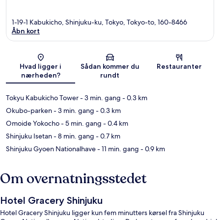
1-19-1 Kabukicho, Shinjuku-ku, Tokyo, Tokyo-to, 160-8466
Åbn kort
Kort
Hvad ligger i
Sådan kommer du
Restauranter
nærheden?
rundt
Tokyu Kabukicho Tower
- 3 min. gang
- 0.3 km
Okubo-parken
- 3 min. gang
- 0.3 km
Omoide Yokocho
- 5 min. gang
- 0.4 km
Shinjuku Isetan
- 8 min. gang
- 0.7 km
Shinjuku Gyoen Nationalhave
- 11 min. gang
- 0.9 km
Om overnatningsstedet
Hotel Gracery Shinjuku
Hotel Gracery Shinjuku ligger kun fem minutters kørsel fra Shinjuku