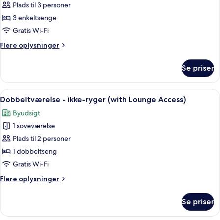
Plads til 3 personer
til
with
Breakfast)
3
3 enkeltsenge
personer
Gratis Wi-Fi
-
Flere
Flere oplysninger
ikke-
oplysninger
ryger
om
Se priser
Værelse
(Top
til
Floor,
3
Indlæs
Et hotelværelse med seng, skrivebord, 
with
6
personer
Dobbeltværelse - ikke-ryger (with Lounge Access)
alle
-
Breakfast)
Byudsigt
ikke-
billeder
ryger
1 soveværelse
af
(Top
Dobbeltværelse
Plads til 2 personer
Floor,
-
with
1 dobbeltseng
Breakfast)
ikke-
Gratis Wi-Fi
ryger
Flere
Flere oplysninger
(with
oplysninger
Lounge
om
Se priser
Dobbeltværelse
Access)
-