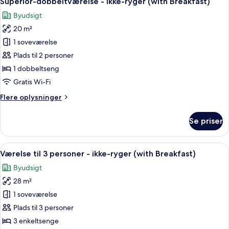
Superior-dobbeltværelse - ikke-ryger (with Breakfast)
alle
(with
Byudsigt
Breakfast)
billeder
20 m²
af
Superior-
1 soveværelse
dobbeltværelse
Plads til 2 personer
-
1 dobbeltseng
ikke-
Gratis Wi-Fi
ryger
Flere
Flere oplysninger
(with
oplysninger
Breakfast)
om
Se priser
Superior-
dobbeltværelse
-
Indlæs
Et hotelværelse med tre senge, et fjer
6
ikke-
Værelse til 3 personer - ikke-ryger (with Breakfast)
alle
ryger
Byudsigt
(with
billeder
Breakfast)
28 m²
af
Værelse
1 soveværelse
til
Plads til 3 personer
3
3 enkeltsenge