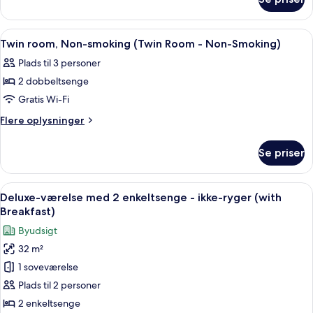
Double
(Double
room,
Room
Non-
Indlæs
Et hotelværelse med to senge, et skrive
3
-
smoking
Twin room, Non-smoking (Twin Room - Non-Smoking)
alle
(Double
Non-
Plads til 3 personer
Room
billeder
Smoking)
-
2 dobbeltsenge
af
Non-
Twin
Gratis Wi-Fi
Smoking)
room,
Flere
Flere oplysninger
Non-
oplysninger
om
smoking
Se priser
Twin
(Twin
room,
Room
Non-
Indlæs
Et hotelværelse med to senge, et lill
6
-
smoking
Deluxe-værelse med 2 enkeltsenge - ikke-ryger (with
alle
(Twin
Non-
Breakfast)
Room
billeder
Smoking)
Byudsigt
-
af
Non-
32 m²
Deluxe-
Smoking)
1 soveværelse
værelse
med
Plads til 2 personer
2
2 enkeltsenge