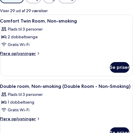
filtre
for
Viser 29 ud af 29 værelser
værelser
Indlæs
Et hotelværelse med to senge, et skrive
3
Comfort Twin Room, Non-smoking
alle
Plads til 3 personer
billeder
2 dobbeltsenge
af
Comfort
Gratis Wi-Fi
Twin
Flere
Flere oplysninger
Room,
oplysninger
om
Non-
Se priser
Comfort
smoking
Twin
Room,
Indlæs
Et hotelværelse med en seng, et natbo
3
Non-
Double room, Non-smoking (Double Room - Non-Smoking)
alle
smoking
Plads til 3 personer
billeder
1 dobbeltseng
af
Double
Gratis Wi-Fi
room,
Flere
Flere oplysninger
Non-
oplysninger
om
smoking
Se priser