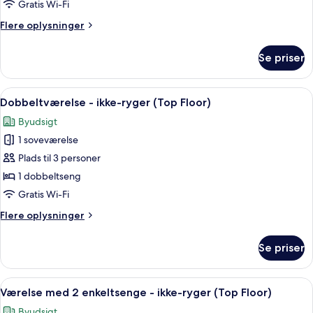
Gratis Wi-Fi
-
Flere
Flere oplysninger
ikke-
oplysninger
ryger
om
Se priser
(Room
Værelse
til
Only)
3
Indlæs
Et hotelværelse med seng, fjernsyn, sk
9
personer
Dobbeltværelse - ikke-ryger (Top Floor)
alle
-
Byudsigt
ikke-
billeder
ryger
1 soveværelse
af
(Room
Dobbeltværelse
Plads til 3 personer
Only)
-
1 dobbeltseng
ikke-
Gratis Wi-Fi
ryger
Flere
Flere oplysninger
(Top
oplysninger
Floor)
om
Se priser
Dobbeltværelse
-
ikke-
Indlæs
Et hotelværelse med to senge, et skriv
10
ryger
Værelse med 2 enkeltsenge - ikke-ryger (Top Floor)
alle
(Top
Byudsigt