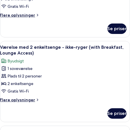
enkeltsenge
Gratis Wi-Fi
-
Flere
Flere oplysninger
ikke-
oplysninger
ryger
om
Se priser
Værelse
(with
med
Lounge
2
Indlæs
Et hotelværelse med to senge, et lille 
Access)
7
enkeltsenge
Værelse med 2 enkeltsenge - ikke-ryger (with Breakfast,
alle
-
Lounge Access)
ikke-
billeder
Byudsigt
ryger
af
(with
1 soveværelse
Værelse
Lounge
Plads til 2 personer
med
Access)
2
2 enkeltsenge
enkeltsenge
Gratis Wi-Fi
-
Flere
Flere oplysninger
ikke-
oplysninger
ryger
om
Se priser
Værelse
(with
med
Breakfast,
2
Indlæs
Et tematisk hotelværelse med et bylan