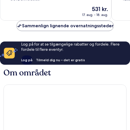
af
af
Prisen
531 kr.
10,
10,
er
Alletiders,
Alletider
17. aug. - 18. aug.
531 kr.
3.092
4.202
anmeldelser
anmelde
Sammenlign lignende overnatningssteder
Log på for at se tilgængelige rabatter og fordele. Flere
fordele til flere eventyr.
Log på
Tilmeld dig nu – det er gratis
Om området