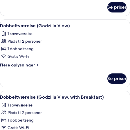
Breakfast,Shower
om
Se priser
Superior-
Booth)
dobbeltværelse
-
Indlæs
Premium-sengetøj, pengeskab på vær
1
ikke-
Dobbeltværelse (Godzilla View)
alle
ryger
1 soveværelse
(with
billeder
Breakfast,Shower
Plads til 2 personer
af
Booth)
Dobbeltværelse
1 dobbeltseng
(Godzilla
Gratis Wi-Fi
View)
Flere
Flere oplysninger
oplysninger
om
Se priser
Dobbeltværelse
(Godzilla
View)
Indlæs
Premium-sengetøj, pengeskab på vær
1
Dobbeltværelse (Godzilla View, with Breakfast)
alle
1 soveværelse
billeder
Plads til 2 personer
af
Dobbeltværelse
1 dobbeltseng
(Godzilla
Gratis Wi-Fi