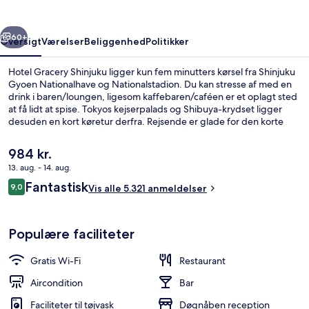
rige
Næste
60+
Oversigt
Værelser
Beliggenhed
Politikker
Hotel Gracery Shinjuku ligger kun fem minutters kørsel fra Shinjuku
Gyoen Nationalhave og Nationalstadion. Du kan stresse af med en
drink i baren/loungen, ligesom kaffebaren/caféen er et oplagt sted
at få lidt at spise. Tokyos kejserpalads og Shibuya-krydset ligger
desuden en kort køretur derfra. Rejsende er glade for den korte
gåtur til offentlig transport: Shinjuku-nishiguchi Subwaystation
ligger 5 minutter derfra og Shinjuku-sanchome Subwaystation 7
Den
984 kr.
minutter væk.
nuværende
13. aug. - 14. aug.
pris
Anmeldelser
Fantastisk
Udendørsområde
9,0
er
Vis alle 5.321 anmeldelser
9,0 ud af 10.
984 kr.
Populære faciliteter
Gratis Wi-Fi
Restaurant
Aircondition
Bar
Faciliteter til tøjvask
Døgnåben reception