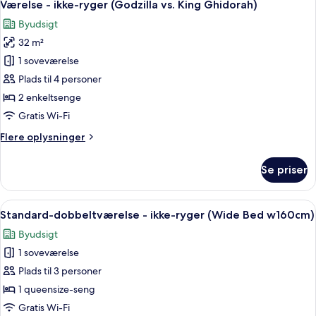
Lounge
4
enkeltsenge
Værelse - ikke-ryger (Godzilla vs. King Ghidorah)
alle
-
Access)
Byudsigt
ikke-
billeder
ryger
32 m²
af
(with
Værelse
1 soveværelse
Breakfast,
-
Lounge
Plads til 4 personer
Access)
ikke-
2 enkeltsenge
ryger
Gratis Wi-Fi
(Godzilla
Flere
Flere oplysninger
vs.
oplysninger
King
om
Se priser
Ghidorah)
Værelse
-
ikke-
Indlæs
Et moderne hotelværelse med seng, si
5
ryger
Standard-dobbeltværelse - ikke-ryger (Wide Bed w160cm)
alle
(Godzilla
Byudsigt
vs.
billeder
King
1 soveværelse
af
Ghidorah)
Standard-
Plads til 3 personer
dobbeltværelse
1 queensize-seng
-
Gratis Wi-Fi