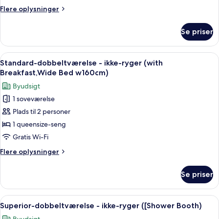
ikke-
Flere
Flere oplysninger
ryger
oplysninger
(Wide
om
Se priser
Standard-
Bed
dobbeltværelse
w160cm)
-
Indlæs
Et moderne hotelværelse med seng, si
5
ikke-
Standard-dobbeltværelse - ikke-ryger (with
alle
ryger
Breakfast,Wide Bed w160cm)
(Wide
billeder
Byudsigt
Bed
af
w160cm)
1 soveværelse
Standard-
Plads til 2 personer
dobbeltværelse
-
1 queensize-seng
ikke-
Gratis Wi-Fi
ryger
Flere
Flere oplysninger
(with
oplysninger
Breakfast,Wide
om
Se priser
Standard-
Bed
dobbeltværelse
w160cm)
-
Indlæs
Et moderne hotelværelse med seng, sid
5
ikke-
Superior-dobbeltværelse - ikke-ryger ([Shower Booth)
alle
ryger