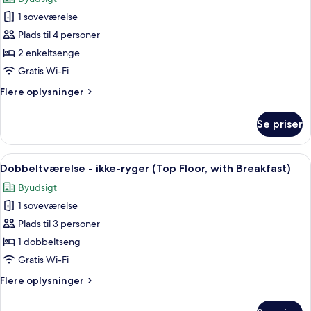
Floor)
billeder
1 soveværelse
af
Værelse
Plads til 4 personer
med
2 enkeltsenge
2
Gratis Wi-Fi
enkeltsenge
Flere
Flere oplysninger
-
oplysninger
ikke-
om
Se priser
Værelse
ryger
med
(Top
2
Indlæs
Et hotelværelse med seng, fjernsyn, sk
Floor)
9
enkeltsenge
Dobbeltværelse - ikke-ryger (Top Floor, with Breakfast)
alle
-
Byudsigt
ikke-
billeder
ryger
1 soveværelse
af
(Top
Dobbeltværelse
Plads til 3 personer
Floor)
-
1 dobbeltseng
ikke-
Gratis Wi-Fi
ryger
Flere
Flere oplysninger
(Top
oplysninger
Floor,
om