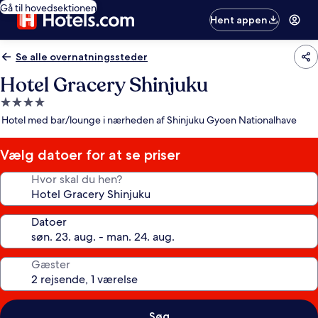
Gå til hovedsektionen
Hent appen
Se alle overnatningssteder
Hotel Gracery Shinjuku
4.0-
stjernet
Hotel med bar/lounge i nærheden af Shinjuku Gyoen Nationalhave
overnatningssted
Vælg datoer for at se priser
Hvor skal du hen?
Datoer
Gæster
Søg