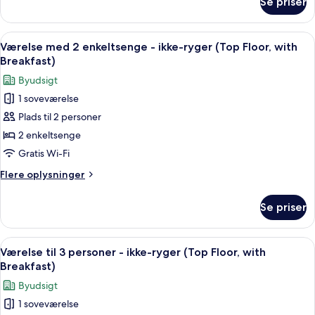
Se priser
Dobbeltværelse
with
-
Breakfast)
ikke-
Indlæs
Et hotelværelse med to senge, et skriv
10
ryger
Værelse med 2 enkeltsenge - ikke-ryger (Top Floor, with
alle
(Top
Breakfast)
Floor,
billeder
Byudsigt
with
af
Breakfast)
1 soveværelse
Værelse
Plads til 2 personer
med
2
2 enkeltsenge
enkeltsenge
Gratis Wi-Fi
-
Flere
Flere oplysninger
ikke-
oplysninger
ryger
om
Se priser
Værelse
(Top
med
Floor,
2
Indlæs
Et hotelværelse med to senge, et skriv
with
9
enkeltsenge
Værelse til 3 personer - ikke-ryger (Top Floor, with
alle
-
Breakfast)
Breakfast)
ikke-
billeder
Byudsigt
ryger
af
(Top
1 soveværelse
Værelse
Floor,