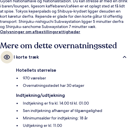
Gyoen Nationalhave og Nationalstadion. Du kan stresse af med en drink
i baren/loungen, ligesom kaffebaren/caféen er et oplagt sted at få lidt
at spise. Tokyos kejserpalads og Shibuya-krydset ligger desuden en
kort køretur derfra. Rejsende er glade for den korte gåtur til offentlig
transport: Shinjuku-nishiguchi Subwaystation ligger 5 minutter derfra
og Shinjuku-sanchome Subwaystation 7 minutter væk.
Oplysninger om afbestillingsrettigheder
Mere om dette overnatningssted
I korte træk
Hotellets størrelse
970 værelser
Overnatningsstedet har 30 etager
Indtjekning/udtjekning
Indtjekning er fra kl. 14.00 til kl. 01.00
Sen indtjekning afhænger af tilgængelighed
Minimumsalder for indtjekning: 18 år
Udtjekning er kl. 11.00