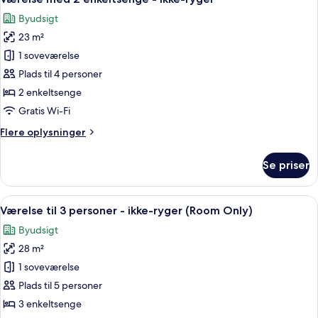
alle
ryger
Byudsigt
billeder
23 m²
af
Værelse
1 soveværelse
med
Plads til 4 personer
2
2 enkeltsenge
enkeltsenge
Gratis Wi-Fi
-
Flere
Flere oplysninger
ikke-
oplysninger
ryger
om
Se priser
Værelse
med
2
Indlæs
Et hotelværelse med tre senge, et fjer
6
enkeltsenge
Værelse til 3 personer - ikke-ryger (Room Only)
alle
-
Byudsigt
ikke-
billeder
ryger
28 m²
af
Værelse
1 soveværelse
til
Plads til 5 personer
3
3 enkeltsenge
personer