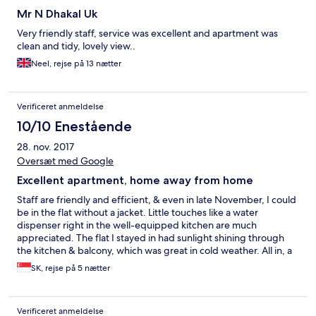
Mr N Dhakal Uk
Very friendly staff, service was excellent and apartment was
clean and tidy, lovely view..
Neel, rejse på 13 nætter
Verificeret anmeldelse
10/10 Enestående
28. nov. 2017
Oversæt med Google
Excellent apartment, home away from home
Staff are friendly and efficient, & even in late November, I could
be in the flat without a jacket. Little touches like a water
dispenser right in the well-equipped kitchen are much
appreciated. The flat I stayed in had sunlight shining through
the kitchen & balcony, which was great in cold weather. All in, a
wonderful stay especially in an area where comfy lodging is not
SK, rejse på 5 nætter
in great supply.
Verificeret anmeldelse