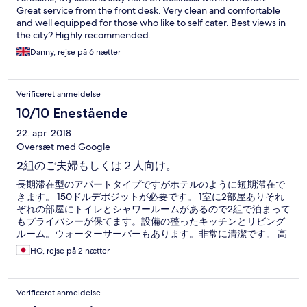
Great service from the front desk. Very clean and comfortable
and well equipped for those who like to self cater. Best views in
the city? Highly recommended.
Danny, rejse på 6 nætter
Verificeret anmeldelse
10/10 Enestående
22. apr. 2018
Oversæt med Google
2組のご夫婦もしくは２人向け。
長期滞在型のアパートタイプですがホテルのように短期滞在で
きます。 150ドルデポジットが必要です。 1室に2部屋ありそれ
ぞれの部屋にトイレとシャワールームがあるので2組で泊まって
もプライバシーが保てます。設備の整ったキッチンとリビング
ルーム。ウォーターサーバーもあります。非常に清潔です。 高
台に建っているので見晴らしも良く、カトマンズの街並みを一
HO, rejse på 2 nætter
望でき世界遺産のモンキーテンプルを見ることができます。 ホ
テルの隣には何件かのお店があり食事や買い物もできます。 今
回航空機の遅延でチェックインが真夜中になってしまいまし
Verificeret anmeldelse
た。24時間フロント対応と書いてありますが真夜中になると電