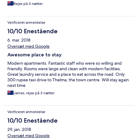
apartments and be able to relax. The kitchens were well
Rejse på 3 nætter
equipped and there was a working gym. Highly recommended.
Verificeret anmeldelse
10/10 Enestående
6. mar. 2018
Oversæt med Google
Awesome place to stay
Modern apartments. Fantastic staff who were so willing and
friendly. Rooms were large and clean with modern facilities.
Great laundry service and a place to eat across the road. Only
300 rupee taxi drive to Thelma, the town centre. Will stay again
next time
James, rejse på 3 nætter
Verificeret anmeldelse
10/10 Enestående
29. jan. 2018
Oversæt med Google