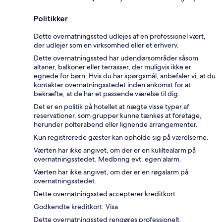
Politikker
Dette overnatningssted udlejes af en professionel vært,
der udlejer som en virksomhed eller et erhverv.
Dette overnatningssted har udendørsområder såsom
altaner, balkoner eller terrasser, der muligvis ikke er
egnede for børn. Hvis du har spørgsmål, anbefaler vi, at du
kontakter overnatningsstedet inden ankomst for at
bekræfte, at de har et passende værelse til dig.
Det er en politik på hotellet at nægte visse typer af
reservationer, som grupper kunne tænkes at foretage,
herunder polterabend eller lignende arrangementer.
Kun registrerede gæster kan opholde sig på værelserne.
Værten har ikke angivet, om der er en kuliltealarm på
overnatningsstedet. Medbring evt. egen alarm.
Værten har ikke angivet, om der er en røgalarm på
overnatningsstedet.
Dette overnatningssted accepterer kreditkort.
Godkendte kreditkort: Visa
Dette overnatningssted rengøres professionelt.