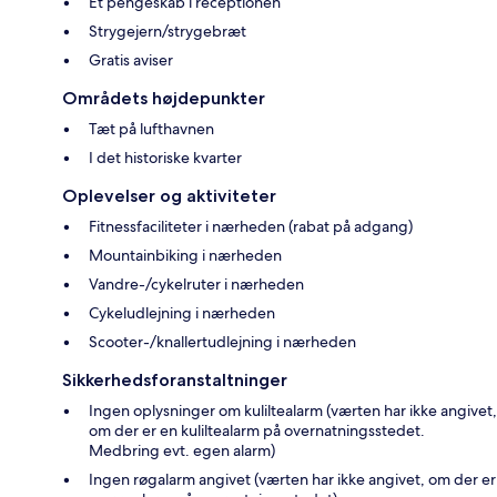
Et pengeskab i receptionen
Strygejern/strygebræt
Gratis aviser
Områdets højdepunkter
Tæt på lufthavnen
I det historiske kvarter
Oplevelser og aktiviteter
Fitnessfaciliteter i nærheden (rabat på adgang)
Mountainbiking i nærheden
Vandre-/cykelruter i nærheden
Cykeludlejning i nærheden
Scooter-/knallertudlejning i nærheden
Sikkerhedsforanstaltninger
Ingen oplysninger om kuliltealarm (værten har ikke angivet,
om der er en kuliltealarm på overnatningsstedet.
Medbring evt. egen alarm)
Ingen røgalarm angivet (værten har ikke angivet, om der er