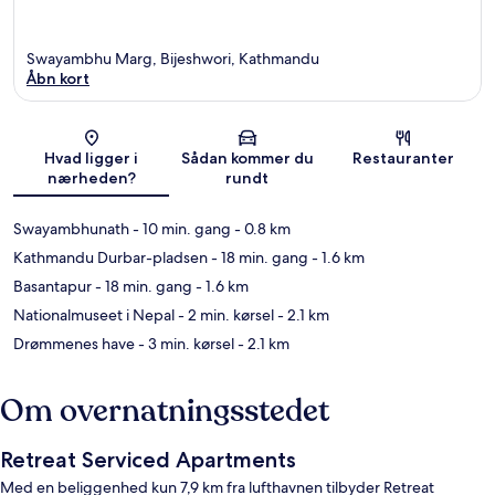
Swayambhu Marg, Bijeshwori, Kathmandu
Åbn kort
Kort
Hvad ligger i
Sådan kommer du
Restauranter
nærheden?
rundt
Swayambhunath
- 10 min. gang
- 0.8 km
Kathmandu Durbar-pladsen
- 18 min. gang
- 1.6 km
Basantapur
- 18 min. gang
- 1.6 km
Nationalmuseet i Nepal
- 2 min. kørsel
- 2.1 km
Drømmenes have
- 3 min. kørsel
- 2.1 km
Om overnatningsstedet
Retreat Serviced Apartments
Med en beliggenhed kun 7,9 km fra lufthavnen tilbyder Retreat