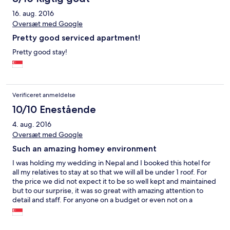
16. aug. 2016
Oversæt med Google
Pretty good serviced apartment!
Pretty good stay!
Verificeret anmeldelse
10/10 Enestående
4. aug. 2016
Oversæt med Google
Such an amazing homey environment
I was holding my wedding in Nepal and I booked this hotel for
all my relatives to stay at so that we will all be under 1 roof. For
the price we did not expect it to be so well kept and maintained
but to our surprise, it was so great with amazing attention to
detail and staff. For anyone on a budget or even not on a
budget, i would recommend this place as the space is huge and
it has common areas for everyone to chill and hang out. **5
STARS!!**