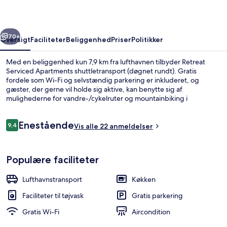
rige
Næste
70+
Oversigt
Faciliteter
Beliggenhed
Priser
Politikker
Med en beliggenhed kun 7,9 km fra lufthavnen tilbyder Retreat
Serviced Apartments shuttletransport (døgnet rundt). Gratis
fordele som Wi-Fi og selvstændig parkering er inkluderet, og
gæster, der gerne vil holde sig aktive, kan benytte sig af
mulighederne for vandre-/cykelruter og mountainbiking i
nærheden. En tagterrasse og en terrasse er andre højdepunkter, og
lejlighederne har bekvemmeligheder som køleskab og
Anmeldelser
Enestående
mikrobølgeovn.
9,4
Vis alle 22 anmeldelser
9,4 ud af 10.
Luksus-lejlighed - 2 soveværelser - k
Populære faciliteter
Lufthavnstransport
Køkken
Faciliteter til tøjvask
Gratis parkering
Gratis Wi-Fi
Aircondition