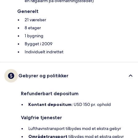
en røgalarm på overnatningsstedet)
Generelt
21 værelser
8 etager
1 bygning
Bygget i 2009
Individuelt indrettet
Gebyrer og politikker
Refunderbart depositum
Kontant depositum:
USD 150 pr. ophold
Valgfrie tjenester
Lufthavnstransport tilbydes mod et ekstra gebyr
Områdetransport
tilbydes mod et ekstra gebyr