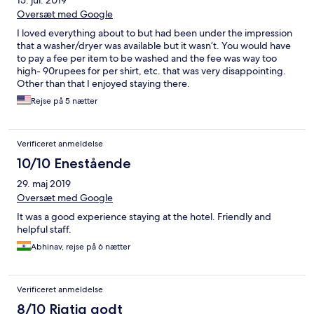
15. jul. 2019
Oversæt med Google
I loved everything about to but had been under the impression
that a washer/dryer was available but it wasn’t. You would have
to pay a fee per item to be washed and the fee was way too
high- 90rupees for per shirt, etc. that was very disappointing.
Other than that I enjoyed staying there.
Rejse på 5 nætter
Verificeret anmeldelse
10/10 Enestående
29. maj 2019
Oversæt med Google
It was a good experience staying at the hotel. Friendly and
helpful staff.
Abhinav, rejse på 6 nætter
Verificeret anmeldelse
8/10 Rigtig godt