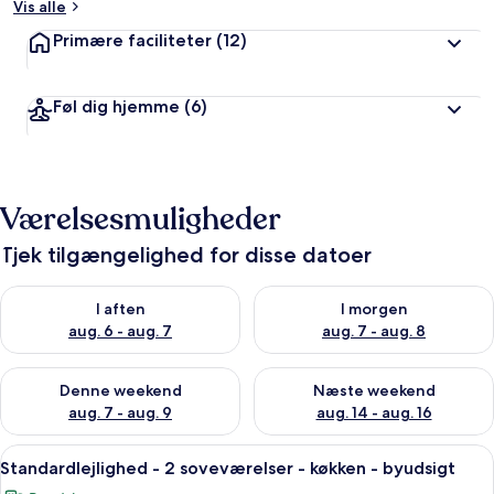
Vis alle
Primære faciliteter
(12)
Føl dig hjemme
(6)
Værelsesmuligheder
Tjek tilgængelighed for disse datoer
Tjek tilgængelighed for i aften aug. 6 - aug. 7
Tjek tilgængelighed for i morg
I aften
I morgen
aug. 6 - aug. 7
aug. 7 - aug. 8
Tjek tilgængelighed for denne weekend aug. 7 - aug. 9
Tjek tilgængelighed for næste
Denne weekend
Næste weekend
aug. 7 - aug. 9
aug. 14 - aug. 16
Indlæs
Et hotelværelse med seng, skrivebord 
20
Standardlejlighed - 2 soveværelser - køkken - byudsigt
alle