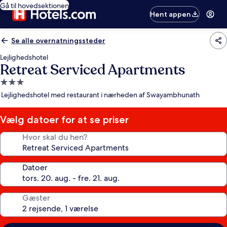
Gå til hovedsektionen
Hent appen
Se alle overnatningssteder
Lejlighedshotel
Retreat Serviced Apartments
3.0-
stjernet
Lejlighedshotel med restaurant i nærheden af Swayambhunath
overnatningssted
Vælg datoer for at se priser
Hvor skal du hen?
Datoer
Gæster