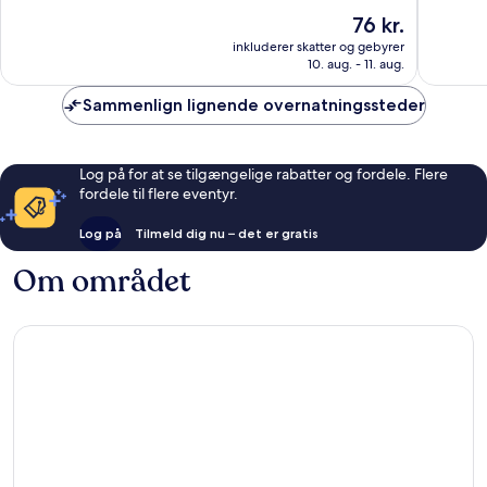
af
Prisen
76 kr.
10,
er
Godt,
inkluderer skatter og gebyrer
76 kr.
10. aug. - 11. aug.
10
anmelde
Sammenlign lignende overnatningssteder
Log på for at se tilgængelige rabatter og fordele. Flere
fordele til flere eventyr.
Log på
Tilmeld dig nu – det er gratis
Om området