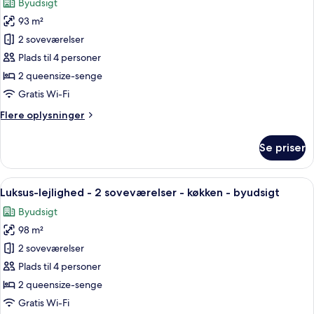
Byudsigt
billeder
93 m²
af
Standardlejlighed
2 soveværelser
-
Plads til 4 personer
2
2 queensize-senge
soveværelser
Gratis Wi-Fi
-
Flere
Flere oplysninger
køkken
oplysninger
-
om
Se priser
byudsigt
Standardlejlighed
-
2
Indlæs
En stue med en brun sofa, et sort sof
18
soveværelser
Luksus-lejlighed - 2 soveværelser - køkken - byudsigt
alle
-
Byudsigt
køkken
billeder
-
98 m²
af
byudsigt
Luksus-
2 soveværelser
lejlighed
Plads til 4 personer
-
2 queensize-senge
2
Gratis Wi-Fi
soveværelser