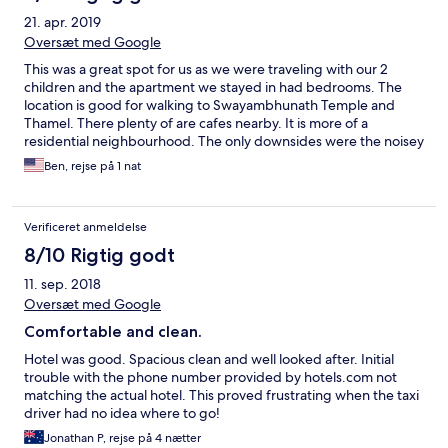
21. apr. 2019
Oversæt med Google
This was a great spot for us as we were traveling with our 2
children and the apartment we stayed in had bedrooms. The
location is good for walking to Swayambhunath Temple and
Thamel. There plenty of are cafes nearby. It is more of a
residential neighbourhood. The only downsides were the noisey
neighbourhood dogs and roosters and the elevator was broken
Ben, rejse på 1 nat
at the time of our stay.
Verificeret anmeldelse
8/10 Rigtig godt
11. sep. 2018
Oversæt med Google
Comfortable and clean.
Hotel was good. Spacious clean and well looked after. Initial
trouble with the phone number provided by hotels.com not
matching the actual hotel. This proved frustrating when the taxi
driver had no idea where to go!
Jonathan P, rejse på 4 nætter