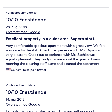
Verificeret anmeldelse
10/10 Enestående
28. aug. 2018
Oversæt med Google
Excellent property in a quiet area. Superb staff.
Very comfortable specious apartment with a great view. We felt
welcome by the staff. Check in experience with Ms. Dipa was
very pleasant. Check out experience with Ms. Sachita was
equally pleasant. They really do care about the guests. Every
morning the cleaning staff came and cleaned the apartment.
The apartment has all the modern appliances that one may
Gautam, rejse på 4 nætter
need. We liked the layout of the kitchen and the arrangement of
the appliances. There is 24 hour security staff at the gate who
were very helpful and respectful. We had problem with one of
Verificeret anmeldelse
the air conditioning units but it was taken care of right away. If
we were to go back to Kathmandu, we would stay here.
10/10 Enestående
14. maj 2018
Oversæt med Google
Fantastic, My second stay here on business within a month.