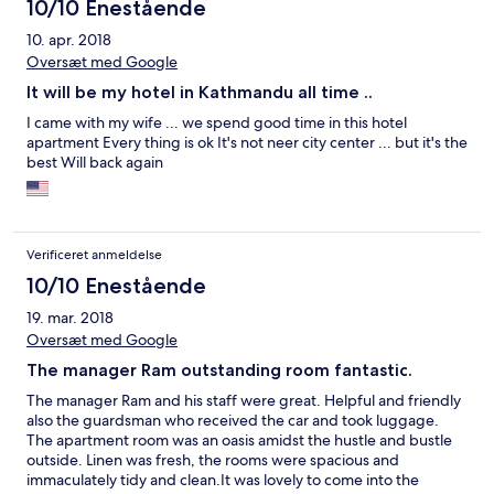
話には一切出てくれませんでした。夜中は施錠され門を叩き続
10/10 Enestående
けないと守衛は起きてきません。それ以外は全く問題ありませ
10. apr. 2018
ん。
Oversæt med Google
It will be my hotel in Kathmandu all time ..
I came with my wife ... we spend good time in this hotel
apartment Every thing is ok It's not neer city center ... but it's the
best Will back again
Verificeret anmeldelse
10/10 Enestående
19. mar. 2018
Oversæt med Google
The manager Ram outstanding room fantastic.
The manager Ram and his staff were great. Helpful and friendly
also the guardsman who received the car and took luggage.
The apartment room was an oasis amidst the hustle and bustle
outside. Linen was fresh, the rooms were spacious and
immaculately tidy and clean.It was lovely to come into the