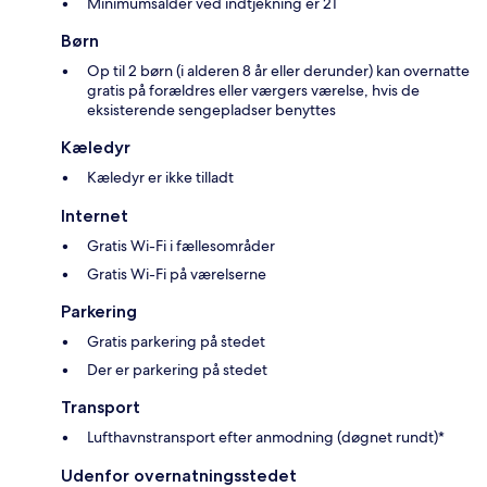
Minimumsalder ved indtjekning er 21
Børn
Op til 2 børn (i alderen 8 år eller derunder) kan overnatte
gratis på forældres eller værgers værelse, hvis de
eksisterende sengepladser benyttes
Kæledyr
Kæledyr er ikke tilladt
Internet
Gratis Wi-Fi i fællesområder
Gratis Wi-Fi på værelserne
Parkering
Gratis parkering på stedet
Der er parkering på stedet
Transport
Lufthavnstransport efter anmodning (døgnet rundt)*
Udenfor overnatningsstedet