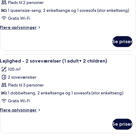
Lejlighed
Plads til 2 personer
-
1 queensize-seng, 2 enkeltsenge og 1 sovesofa (stor enkeltseng)
2
Gratis Wi-Fi
soveværelser
Flere
Flere oplysninger
(1
oplysninger
adult
om
Se priser
Lejlighed
+
-
1
2
Indlæs
2 soveværelser, pengeskab på værels
child)
11
soveværelser
Lejlighed - 2 soveværelser (1 adult+ 2 children)
alle
(1
105 m²
adult
billeder
+
2 soveværelser
af
1
Lejlighed
Plads til 3 personer
child)
-
1 dobbeltseng, 2 enkeltsenge og 1 sovesofa (stor enkeltseng)
2
Gratis Wi-Fi
soveværelser
Flere
Flere oplysninger
(1
oplysninger
adult+
om
Se priser
Lejlighed
2
-
children)