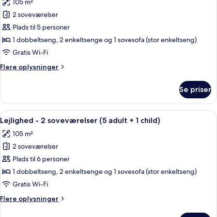
105 m²
adults
billeder
+
2 soveværelser
af
2
Lejlighed
Plads til 5 personer
children)
-
1 dobbeltseng, 2 enkeltsenge og 1 sovesofa (stor enkeltseng)
2
Gratis Wi-Fi
soveværelser
Flere
Flere oplysninger
(5
oplysninger
adults)
om
Se priser
Lejlighed
-
2
Indlæs
2 soveværelser, pengeskab på værels
11
soveværelser
Lejlighed - 2 soveværelser (5 adult + 1 child)
alle
(5
105 m²
adults)
billeder
2 soveværelser
af
Lejlighed
Plads til 6 personer
-
1 dobbeltseng, 2 enkeltsenge og 1 sovesofa (stor enkeltseng)
2
Gratis Wi-Fi
soveværelser
Flere
Flere oplysninger
(5
oplysninger
adult
om