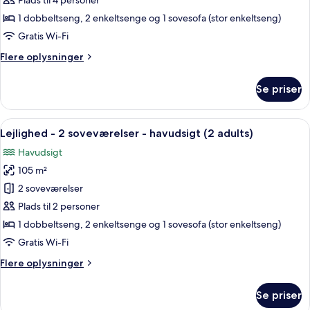
Plads til 4 personer
children)
2
1 dobbeltseng, 2 enkeltsenge og 1 sovesofa (stor enkeltseng)
soveværelser
Gratis Wi-Fi
-
Flere
Flere oplysninger
havudsigt
oplysninger
(1
om
Se priser
adult
Lejlighed
-
+
2
Indlæs
2 soveværelser, pengeskab på værels
3
10
soveværelser
Lejlighed - 2 soveværelser - havudsigt (2 adults)
alle
children)
-
Havudsigt
havudsigt
billeder
(1
105 m²
af
adult
Lejlighed
2 soveværelser
+
-
3
Plads til 2 personer
children)
2
1 dobbeltseng, 2 enkeltsenge og 1 sovesofa (stor enkeltseng)
soveværelser
Gratis Wi-Fi
-
Flere
Flere oplysninger
havudsigt
oplysninger
(2
om
Se priser
adults)
Lejlighed