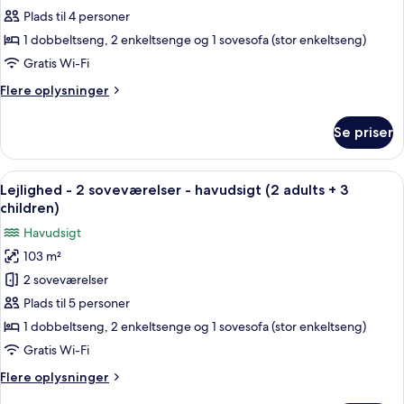
child)
2
Plads til 4 personer
soveværelser
1 dobbeltseng, 2 enkeltsenge og 1 sovesofa (stor enkeltseng)
-
Gratis Wi-Fi
havudsigt
Flere
Flere oplysninger
(2
oplysninger
aduts
om
Se priser
Lejlighed
+
-
2
2
Indlæs
2 soveværelser, pengeskab på værels
children)
10
soveværelser
Lejlighed - 2 soveværelser - havudsigt (2 adults + 3
alle
-
children)
havudsigt
billeder
Havudsigt
(2
af
aduts
103 m²
Lejlighed
+
2 soveværelser
-
2
children)
2
Plads til 5 personer
soveværelser
1 dobbeltseng, 2 enkeltsenge og 1 sovesofa (stor enkeltseng)
-
Gratis Wi-Fi
havudsigt
Flere
Flere oplysninger
(2
oplysninger