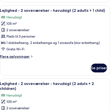
-
2
Indlæs
2 soveværelser, pengeskab på værels
10
soveværelser
Lejlighed - 2 soveværelser - havudsigt (2 adults + 1 child)
alle
-
Havudsigt
havudsigt
billeder
(2
105 m²
af
adults)
Lejlighed
2 soveværelser
-
Plads til 3 personer
2
1 dobbeltseng, 2 enkeltsenge og 1 sovesofa (stor enkeltseng)
soveværelser
Gratis Wi-Fi
-
Flere
Flere oplysninger
havudsigt
oplysninger
(2
om
Se priser
adults
Lejlighed
-
+
2
Indlæs
2 soveværelser, pengeskab på værels
1
10
soveværelser
Lejlighed - 2 soveværelser - havudsigt (2 aduts + 2
alle
child)
-
children)
havudsigt
billeder
Havudsigt
(2
af
adults
105 m²
Lejlighed
+
2 soveværelser
-
1