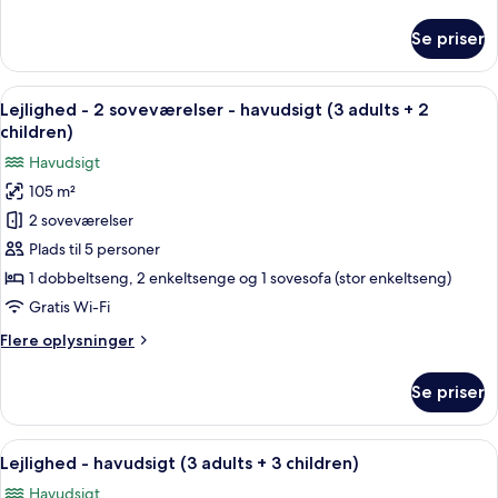
oplysninger
(3
om
Se priser
adults
Lejlighed
-
+
2
Indlæs
2 soveværelser, pengeskab på værels
1
10
soveværelser
Lejlighed - 2 soveværelser - havudsigt (3 adults + 2
alle
child)
-
children)
havudsigt
billeder
Havudsigt
(3
af
adults
105 m²
Lejlighed
+
2 soveværelser
-
1
child)
2
Plads til 5 personer
soveværelser
1 dobbeltseng, 2 enkeltsenge og 1 sovesofa (stor enkeltseng)
-
Gratis Wi-Fi
havudsigt
Flere
Flere oplysninger
(3
oplysninger
adults
om
Se priser
Lejlighed
+
-
2
2
Indlæs
2 soveværelser, pengeskab på værels
children)
10
soveværelser
Lejlighed - havudsigt (3 adults + 3 children)
alle
-
Havudsigt