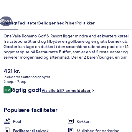
&
Resort
rige
Næste
69+
Oversigt
Faciliteter
Beliggenhed
Priser
Politikker
Ona Valle Romano Golf & Resort ligger mindre end et kvarters kørsel
fra Estepona Strand og tilbyder en golfbane og en gratis børneklub.
Gæster kan tage en dukkert i den sæsonåbne udendørs pool eller få
noget at spise på Restaurante Buffet, som er en af 2 restauranter og
serverer morgenmad og aftensmad. Der er 2 barer/lounger, en bar
ved poolen og bekvemmeligheder på værelset som køkken og
vaskemaskine/tørretumbler. Rejsende har kun godt at sige om
Den
421 kr.
stedets hjælpsomme personale.
nuværende
inkluderer skatter og gebyrer
pris
6. sep. - 7. sep.
Terrasse/gårdhave
er
Anmeldelser
Rigtig godt
8,2
Vis alle 687 anmeldelser
421 kr.
8,2 ud af 10.
Populære faciliteter
Pool
Køkken
Faciliteter til tøjvask
Mulighed for parkering