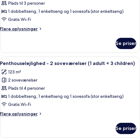
Penthouselejlighed
Plads til 3 personer
child)
-
1 dobbeltseng, 1 enkeltseng og 1 sovesofa (stor enkeltseng)
2
Gratis Wi-Fi
soveværelser
Flere
Flere oplysninger
(1
oplysninger
adult+
om
Se priser
Penthouselejlighed
2
-
children)
2
Indlæs
2 soveværelser, pengeskab på værels
11
soveværelser
Penthouselejlighed - 2 soveværelser (1 adult + 3 children)
alle
(1
123 m²
adult+
billeder
2
2 soveværelser
af
children)
Penthouselejlighed
Plads til 4 personer
-
1 dobbeltseng, 1 enkeltseng og 1 sovesofa (stor enkeltseng)
2
Gratis Wi-Fi
soveværelser
Flere
Flere oplysninger
(1
oplysninger
adult
om
Se priser
Penthouselejlighed
+
-
3