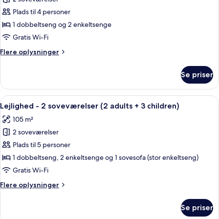
af
1
Lejlighed
Plads til 4 personer
child)
-
1 dobbeltseng og 2 enkeltsenge
2
Gratis Wi-Fi
soveværelser
Flere
Flere oplysninger
(2
oplysninger
aduts
om
Se priser
Lejlighed
+
-
2
2
Indlæs
2 soveværelser, pengeskab på værels
children)
11
soveværelser
Lejlighed - 2 soveværelser (2 adults + 3 children)
alle
(2
105 m²
aduts
billeder
+
2 soveværelser
af
2
Lejlighed
Plads til 5 personer
children)
-
1 dobbeltseng, 2 enkeltsenge og 1 sovesofa (stor enkeltseng)
2
Gratis Wi-Fi
soveværelser
Flere
Flere oplysninger
(2
oplysninger
adults
om
Se priser
Lejlighed
+