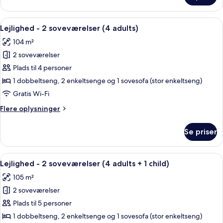
+
-
3
2
Indlæs
2 soveværelser, pengeskab på værels
children)
11
soveværelser
Lejlighed - 2 soveværelser (4 adults)
alle
(3
104 m²
adults
billeder
+
2 soveværelser
af
3
Lejlighed
Plads til 4 personer
children)
-
1 dobbeltseng, 2 enkeltsenge og 1 sovesofa (stor enkeltseng)
2
Gratis Wi-Fi
soveværelser
Flere
Flere oplysninger
(4
oplysninger
adults)
om
Se priser
Lejlighed
-
2
Indlæs
2 soveværelser, pengeskab på værels
11
soveværelser
Lejlighed - 2 soveværelser (4 adults + 1 child)
alle
(4
105 m²
adults)
billeder
2 soveværelser
af
Lejlighed
Plads til 5 personer
-
1 dobbeltseng, 2 enkeltsenge og 1 sovesofa (stor enkeltseng)