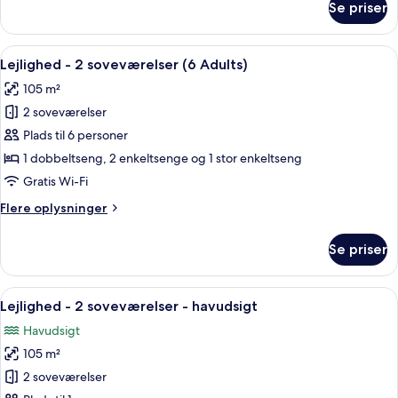
Se priser
Lejlighed
+
-
1
2
Indlæs
2 soveværelser, pengeskab på værels
child)
11
soveværelser
Lejlighed - 2 soveværelser (6 Adults)
alle
(5
105 m²
adult
billeder
+
2 soveværelser
af
1
Lejlighed
Plads til 6 personer
child)
-
1 dobbeltseng, 2 enkeltsenge og 1 stor enkeltseng
2
Gratis Wi-Fi
soveværelser
Flere
Flere oplysninger
(6
oplysninger
Adults)
om
Se priser
Lejlighed
-
2
Indlæs
2 soveværelser, pengeskab på værels
10
soveværelser
Lejlighed - 2 soveværelser - havudsigt
alle
(6
Havudsigt
Adults)
billeder
105 m²
af
Lejlighed
2 soveværelser