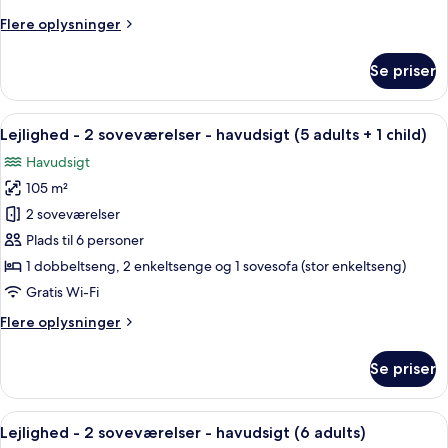
-
Flere
Flere oplysninger
havudsigt
oplysninger
(5
om
Se priser
adults)
Lejlighed
-
2
Indlæs
2 soveværelser, pengeskab på værels
10
soveværelser
Lejlighed - 2 soveværelser - havudsigt (5 adults + 1 child)
alle
-
Havudsigt
havudsigt
billeder
(5
105 m²
af
adults)
Lejlighed
2 soveværelser
-
Plads til 6 personer
2
1 dobbeltseng, 2 enkeltsenge og 1 sovesofa (stor enkeltseng)
soveværelser
Gratis Wi-Fi
-
Flere
Flere oplysninger
havudsigt
oplysninger
(5
om
Se priser
adults
Lejlighed
-
+
2
Indlæs
2 soveværelser, pengeskab på værels
1
10
soveværelser
Lejlighed - 2 soveværelser - havudsigt (6 adults)
alle
child)
-