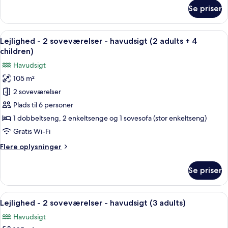
adults
om
Se priser
Lejlighed
+
-
3
2
Indlæs
2 soveværelser, pengeskab på værels
children)
10
soveværelser
Lejlighed - 2 soveværelser - havudsigt (2 adults + 4
alle
-
children)
havudsigt
billeder
Havudsigt
(2
af
adults
105 m²
Lejlighed
+
2 soveværelser
-
3
children)
2
Plads til 6 personer
soveværelser
1 dobbeltseng, 2 enkeltsenge og 1 sovesofa (stor enkeltseng)
-
Gratis Wi-Fi
havudsigt
Flere
Flere oplysninger
(2
oplysninger
adults
om
Se priser
Lejlighed
+
-
4
2
Indlæs
2 soveværelser, pengeskab på værels
children)
10
soveværelser
Lejlighed - 2 soveværelser - havudsigt (3 adults)
alle
-
Havudsigt
havudsigt
billeder