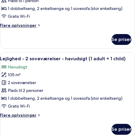
-
Plads til 1 person
2
1 dobbeltseng, 2 enkeltsenge og 1 sovesofa (stor enkeltseng)
soveværelser
Gratis Wi-Fi
-
Flere
Flere oplysninger
havudsigt
oplysninger
om
Se priser
Lejlighed
-
2
Indlæs
2 soveværelser, pengeskab på værels
10
soveværelser
Lejlighed - 2 soveværelser - havudsigt (1 adult + 1 child)
alle
-
Havudsigt
havudsigt
billeder
105 m²
af
Lejlighed
2 soveværelser
-
Plads til 2 personer
2
1 dobbeltseng, 2 enkeltsenge og 1 sovesofa (stor enkeltseng)
soveværelser
Gratis Wi-Fi
-
Flere
Flere oplysninger
havudsigt
oplysninger
(1
om
Se priser
adult
Lejlighed