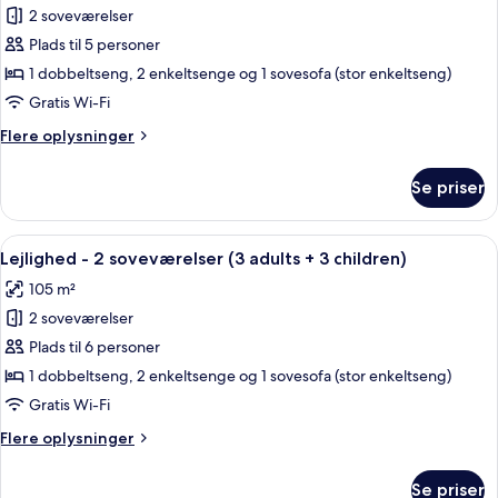
+
2 soveværelser
af
1
Lejlighed
Plads til 5 personer
child)
-
1 dobbeltseng, 2 enkeltsenge og 1 sovesofa (stor enkeltseng)
2
Gratis Wi-Fi
soveværelser
Flere
Flere oplysninger
(3
oplysninger
adults
om
Se priser
Lejlighed
+
-
2
2
Indlæs
2 soveværelser, pengeskab på værels
children)
11
soveværelser
Lejlighed - 2 soveværelser (3 adults + 3 children)
alle
(3
105 m²
adults
billeder
+
2 soveværelser
af
2
Lejlighed
Plads til 6 personer
children)
-
1 dobbeltseng, 2 enkeltsenge og 1 sovesofa (stor enkeltseng)
2
Gratis Wi-Fi
soveværelser
Flere
Flere oplysninger
(3
oplysninger
adults
om
Se priser
Lejlighed