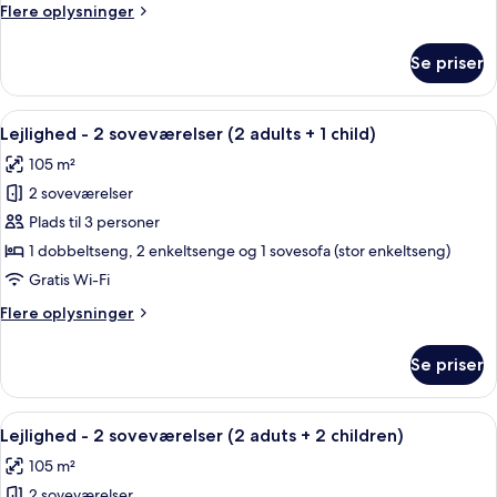
Flere
Flere oplysninger
(2
oplysninger
adults)
om
Se priser
Lejlighed
-
2
Indlæs
2 soveværelser, pengeskab på værels
11
soveværelser
Lejlighed - 2 soveværelser (2 adults + 1 child)
alle
(2
105 m²
adults)
billeder
2 soveværelser
af
Lejlighed
Plads til 3 personer
-
1 dobbeltseng, 2 enkeltsenge og 1 sovesofa (stor enkeltseng)
2
Gratis Wi-Fi
soveværelser
Flere
Flere oplysninger
(2
oplysninger
adults
om
Se priser
Lejlighed
+
-
1
2
Indlæs
2 soveværelser, pengeskab på værels
child)
11
soveværelser
Lejlighed - 2 soveværelser (2 aduts + 2 children)
alle
(2
105 m²
adults
billeder
+
2 soveværelser