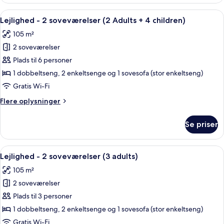
-
3
2
Indlæs
2 soveværelser, pengeskab på værels
children)
11
soveværelser
Lejlighed - 2 soveværelser (2 Adults + 4 children)
alle
(2
105 m²
adults
billeder
+
2 soveværelser
af
3
Lejlighed
Plads til 6 personer
children)
-
1 dobbeltseng, 2 enkeltsenge og 1 sovesofa (stor enkeltseng)
2
Gratis Wi-Fi
soveværelser
Flere
Flere oplysninger
(2
oplysninger
Adults
om
Se priser
Lejlighed
+
-
4
2
Indlæs
2 soveværelser, pengeskab på værels
children)
11
soveværelser
Lejlighed - 2 soveværelser (3 adults)
alle
(2
105 m²
Adults
billeder
+
2 soveværelser
af
4
Lejlighed
Plads til 3 personer
children)
-
1 dobbeltseng, 2 enkeltsenge og 1 sovesofa (stor enkeltseng)
2
Gratis Wi-Fi