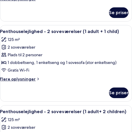
(1
oplysninger
adult)
om
Se priser
Penthouselejlighed
-
2
Indlæs
2 soveværelser, pengeskab på værels
11
soveværelser
Penthouselejlighed - 2 soveværelser (1 adult + 1 child)
alle
(1
125 m²
adult)
billeder
2 soveværelser
af
Penthouselejlighed
Plads til 2 personer
-
1 dobbeltseng, 1 enkeltseng og 1 sovesofa (stor enkeltseng)
2
Gratis Wi-Fi
soveværelser
Flere
Flere oplysninger
(1
oplysninger
adult
om
Se priser
Penthouselejlighed
+
-
1
2
Indlæs
2 soveværelser, pengeskab på værels
child)
11
soveværelser
Penthouselejlighed - 2 soveværelser (1 adult+ 2 children)
alle
(1
125 m²
adult
billeder
+
2 soveværelser
af
1