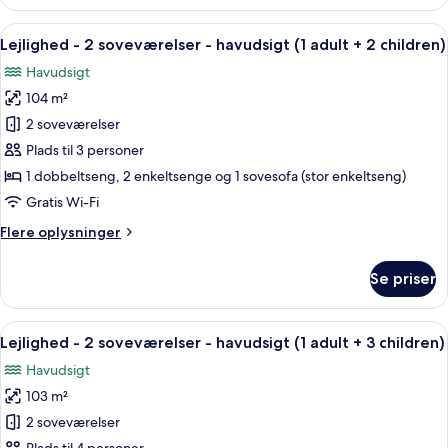
-
+
2
Indlæs
2 soveværelser, pengeskab på værels
1
10
soveværelser
Lejlighed - 2 soveværelser - havudsigt (1 adult + 2 children)
alle
child)
-
Havudsigt
havudsigt
billeder
(1
104 m²
af
adult
Lejlighed
2 soveværelser
+
-
1
Plads til 3 personer
child)
2
1 dobbeltseng, 2 enkeltsenge og 1 sovesofa (stor enkeltseng)
soveværelser
Gratis Wi-Fi
-
Flere
Flere oplysninger
havudsigt
oplysninger
(1
om
Se priser
adult
Lejlighed
-
+
2
Indlæs
2 soveværelser, pengeskab på værels
2
10
soveværelser
Lejlighed - 2 soveværelser - havudsigt (1 adult + 3 children)
alle
children)
-
Havudsigt
havudsigt
billeder
(1
103 m²
af
adult
Lejlighed
2 soveværelser
+
-
2