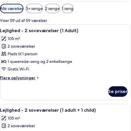
Tilgængelige
Alle værelser
3+ senge
2 senge
1 seng
filtre
for
Viser 59 ud af 59 værelser
værelser
Indlæs
2 soveværelser, pengeskab på værels
11
Lejlighed - 2 soveværelser (1 Adult)
alle
105 m²
billeder
2 soveværelser
af
Lejlighed
Plads til 1 person
-
1 queensize-seng og 2 enkeltsenge
2
Gratis Wi-Fi
soveværelser
Flere
Flere oplysninger
(1
oplysninger
Adult)
om
Se priser
Lejlighed
-
2
Indlæs
2 soveværelser, pengeskab på værels
11
soveværelser
Lejlighed - 2 soveværelser (1 adult + 1 child)
alle
(1
105 m²
Adult)
billeder
2 soveværelser
af