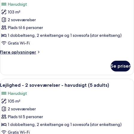
billeder
Havudsigt
(4
af
adults
103 m²
Lejlighed
+
2 soveværelser
-
1
child)
2
Plads til 6 personer
soveværelser
1 dobbeltseng, 2 enkeltsenge og 1 sovesofa (stor enkeltseng)
-
Gratis Wi-Fi
havudsigt
Flere
Flere oplysninger
(4
oplysninger
adults
om
Se priser
Lejlighed
+
-
2
2
Indlæs
2 soveværelser, pengeskab på værels
children)
10
soveværelser
Lejlighed - 2 soveværelser - havudsigt (5 adults)
alle
-
Havudsigt
havudsigt
billeder
(4
105 m²
af
adults
Lejlighed
2 soveværelser
+
-
2
Plads til 5 personer
children)
2
1 dobbeltseng, 2 enkeltsenge og 1 sovesofa (stor enkeltseng)
soveværelser
Gratis Wi-Fi