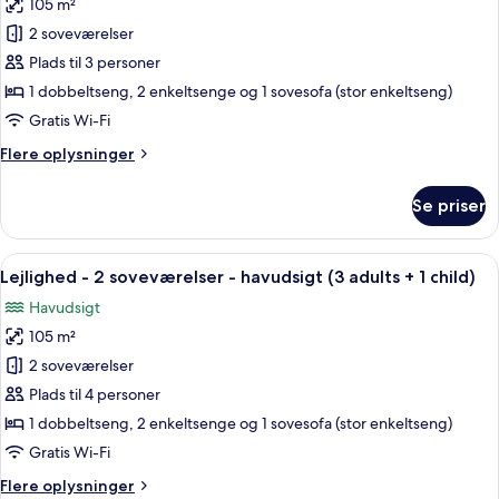
(2
105 m²
af
adults
Lejlighed
2 soveværelser
+
-
4
Plads til 3 personer
children)
2
1 dobbeltseng, 2 enkeltsenge og 1 sovesofa (stor enkeltseng)
soveværelser
Gratis Wi-Fi
-
Flere
Flere oplysninger
havudsigt
oplysninger
(3
om
Se priser
adults)
Lejlighed
-
2
Indlæs
2 soveværelser, pengeskab på værels
10
soveværelser
Lejlighed - 2 soveværelser - havudsigt (3 adults + 1 child)
alle
-
Havudsigt
havudsigt
billeder
(3
105 m²
af
adults)
Lejlighed
2 soveværelser
-
Plads til 4 personer
2
1 dobbeltseng, 2 enkeltsenge og 1 sovesofa (stor enkeltseng)
soveværelser
Gratis Wi-Fi
-
Flere
Flere oplysninger
havudsigt