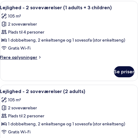
2
Indlæs
2 soveværelser, pengeskab på værels
11
soveværelser
Lejlighed - 2 soveværelser (1 adults + 3 children)
alle
(1
105 m²
adult+
billeder
2
2 soveværelser
af
children)
Lejlighed
Plads til 4 personer
-
1 dobbeltseng, 2 enkeltsenge og 1 sovesofa (stor enkeltseng)
2
Gratis Wi-Fi
soveværelser
Flere
Flere oplysninger
(1
oplysninger
adults
om
Se priser
Lejlighed
+
-
3
2
Indlæs
2 soveværelser, pengeskab på værels
children)
11
soveværelser
Lejlighed - 2 soveværelser (2 adults)
alle
(1
105 m²
adults
billeder
+
2 soveværelser
af
3
Lejlighed
Plads til 2 personer
children)
-
1 dobbeltseng, 2 enkeltsenge og 1 sovesofa (stor enkeltseng)
2
Gratis Wi-Fi
soveværelser