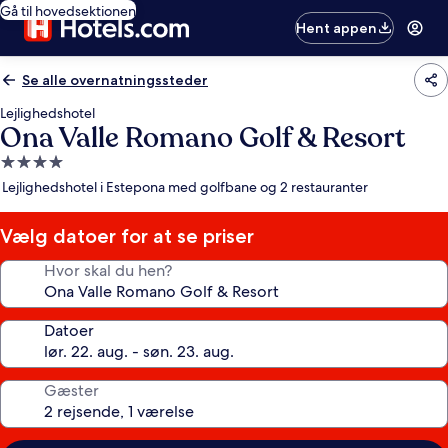
Gå til hovedsektionen
Hent appen
Se alle overnatningssteder
Lejlighedshotel
Ona Valle Romano Golf & Resort
4.0-
stjernet
Lejlighedshotel i Estepona med golfbane og 2 restauranter
overnatningssted
Vælg datoer for at se priser
Hvor skal du hen?
Datoer
Gæster