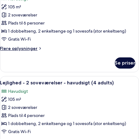
havudsigt
billeder
(3
105 m²
af
adults
Lejlighed
2 soveværelser
+
-
2
Plads til 6 personer
children)
havudsigt
1 dobbeltseng, 2 enkeltsenge og 1 sovesofa (stor enkeltseng)
(3
Gratis Wi-Fi
adults
Flere
Flere oplysninger
+
oplysninger
3
om
Se priser
children)
Lejlighed
-
havudsigt
Indlæs
2 soveværelser, pengeskab på værels
11
(3
Lejlighed - 2 soveværelser - havudsigt (4 adults)
alle
adults
Havudsigt
+
billeder
3
105 m²
af
children)
Lejlighed
2 soveværelser
-
Plads til 4 personer
2
1 dobbeltseng, 2 enkeltsenge og 1 sovesofa (stor enkeltseng)
soveværelser
Gratis Wi-Fi
-