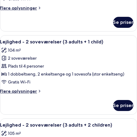
soveværelser
Flere
Flere oplysninger
(3
oplysninger
adults)
om
Se priser
Lejlighed
-
2
Indlæs
2 soveværelser, pengeskab på værels
11
soveværelser
Lejlighed - 2 soveværelser (3 adults + 1 child)
alle
(3
104 m²
adults)
billeder
2 soveværelser
af
Lejlighed
Plads til 4 personer
-
1 dobbeltseng, 2 enkeltsenge og 1 sovesofa (stor enkeltseng)
2
Gratis Wi-Fi
soveværelser
Flere
Flere oplysninger
(3
oplysninger
adults
om
Se priser
Lejlighed
+
-
1
2
Indlæs
2 soveværelser, pengeskab på værels
child)
11
soveværelser
Lejlighed - 2 soveværelser (3 adults + 2 children)
alle
(3
105 m²
adults
billeder