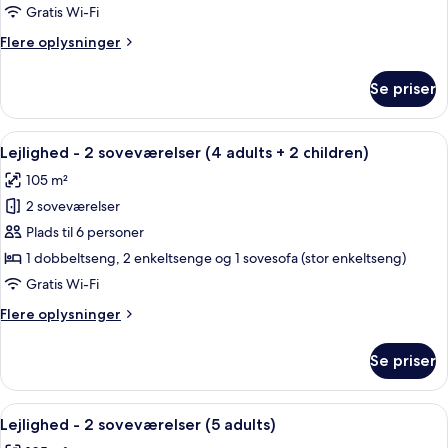
2
Gratis Wi-Fi
soveværelser
Flere
Flere oplysninger
(4
oplysninger
adults
om
Se priser
Lejlighed
+
-
1
2
Indlæs
2 soveværelser, pengeskab på værels
child)
11
soveværelser
Lejlighed - 2 soveværelser (4 adults + 2 children)
alle
(4
105 m²
adults
billeder
+
2 soveværelser
af
1
Lejlighed
Plads til 6 personer
child)
-
1 dobbeltseng, 2 enkeltsenge og 1 sovesofa (stor enkeltseng)
2
Gratis Wi-Fi
soveværelser
Flere
Flere oplysninger
(4
oplysninger
adults
om
Se priser
Lejlighed
+
-
2
2
Indlæs
2 soveværelser, pengeskab på værels
children)
11
soveværelser
Lejlighed - 2 soveværelser (5 adults)
alle
(4