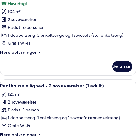
Havudsigt
havudsigt
billeder
(5
104 m²
af
adults
Lejlighed
2 soveværelser
+
-
1
Plads til 6 personer
child)
2
1 dobbeltseng, 2 enkeltsenge og 1 sovesofa (stor enkeltseng)
soveværelser
Gratis Wi-Fi
-
Flere
Flere oplysninger
havudsigt
oplysninger
(6
om
Se priser
adults)
Lejlighed
-
2
Indlæs
2 soveværelser, pengeskab på værels
11
soveværelser
Penthouselejlighed - 2 soveværelser (1 adult)
alle
-
125 m²
havudsigt
billeder
(6
2 soveværelser
af
adults)
Penthouselejlighed
Plads til 1 person
-
1 dobbeltseng, 1 enkeltseng og 1 sovesofa (stor enkeltseng)
2
Gratis Wi-Fi
soveværelser
Flere
Flere oplysninger