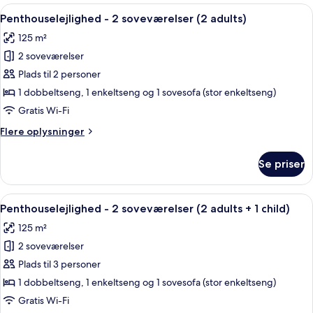
2
Indlæs
2 soveværelser, pengeskab på værels
children)
11
soveværelser
Penthouselejlighed - 2 soveværelser (2 adults)
alle
(1
125 m²
adult
billeder
+
2 soveværelser
af
3
Penthouselejlighed
Plads til 2 personer
children)
-
1 dobbeltseng, 1 enkeltseng og 1 sovesofa (stor enkeltseng)
2
Gratis Wi-Fi
soveværelser
Flere
Flere oplysninger
(2
oplysninger
adults)
om
Se priser
Penthouselejlighed
-
2
Indlæs
2 soveværelser, pengeskab på værels
11
soveværelser
Penthouselejlighed - 2 soveværelser (2 adults + 1 child)
alle
(2
125 m²
adults)
billeder
2 soveværelser
af
Penthouselejlighed
Plads til 3 personer
-
1 dobbeltseng, 1 enkeltseng og 1 sovesofa (stor enkeltseng)
2
Gratis Wi-Fi