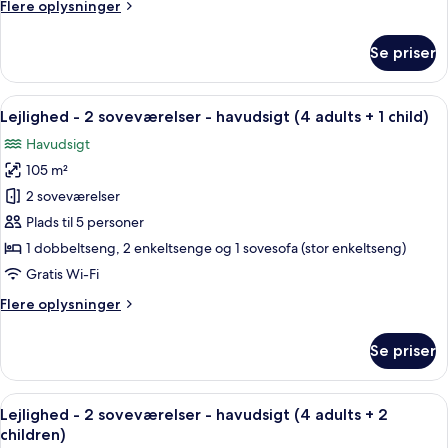
Flere
Flere oplysninger
havudsigt
oplysninger
(4
om
Se priser
adults)
Lejlighed
-
2
Indlæs
2 soveværelser, pengeskab på værels
10
soveværelser
Lejlighed - 2 soveværelser - havudsigt (4 adults + 1 child)
alle
-
Havudsigt
havudsigt
billeder
(4
105 m²
af
adults)
Lejlighed
2 soveværelser
-
Plads til 5 personer
2
1 dobbeltseng, 2 enkeltsenge og 1 sovesofa (stor enkeltseng)
soveværelser
Gratis Wi-Fi
-
Flere
Flere oplysninger
havudsigt
oplysninger
(4
om
Se priser
adults
Lejlighed
-
+
2
Indlæs
2 soveværelser, pengeskab på værels
1
10
soveværelser
Lejlighed - 2 soveværelser - havudsigt (4 adults + 2
alle
child)
-
children)
havudsigt