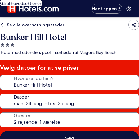
Gå til hovedsektionen
Hent appen
Se alle overnatningssteder
Bunker Hill Hotel
3.0-
stjernet
Hotel med udendørs pool i nærheden af Magens Bay Beach
overnatningssted
Vælg datoer for at se priser
Hvor skal du hen?
Datoer
Gæster
Søg