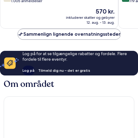
ud
ud
1.005 anmeldelser
719 
af
af
Prisen
570 kr.
10,
10,
er
Godt,
Fremrag
inkluderer skatter og gebyrer
570 kr.
12. aug. - 13. aug.
1.005
719
anmeldelser
anmelde
Sammenlign lignende overnatningssteder
Log på for at se tilgængelige rabatter og fordele. Flere
fordele til flere eventyr.
Log på
Tilmeld dig nu – det er gratis
Om området