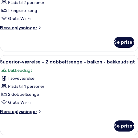
Superior-
Plads til 2 personer
værelse
1 kingsize-seng
-
Gratis Wi-Fi
1
Flere
Flere oplysninger
kingsize-
oplysninger
seng
om
Se priser
Superior-
-
værelse
balkon
-
Indlæs
En balkon med udsigt over en by på e
-
6
1
Superior-værelse - 2 dobbeltsenge - balkon - bakkeudsigt
alle
bakkeudsigt
kingsize-
Bakkeudsigt
seng
billeder
-
1 soveværelse
af
balkon
Superior-
Plads til 4 personer
-
værelse
bakkeudsigt
2 dobbeltsenge
-
Gratis Wi-Fi
2
Flere
Flere oplysninger
dobbeltsenge
oplysninger
-
om
Se priser
Superior-
balkon
værelse
-