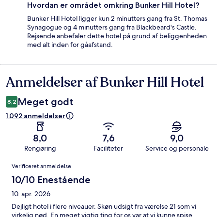
Hvordan er området omkring Bunker Hill Hotel?
Bunker Hill Hotel ligger kun 2 minutters gang fra St. Thomas
Synagogue og 4 minutters gang fra Blackbeard's Castle.
Rejsende anbefaler dette hotel på grund af beliggenheden
med alt inden for gåafstand.
Anmeldelser af Bunker Hill Hotel
Anmeldelser
Meget godt
8,2
1.092 anmeldelser
8,0
7,6
9,0
Rengøring
Faciliteter
Service og personale
Anmeldelser
Verificeret anmeldelse
10/10 Enestående
10. apr. 2026
Dejligt hotel i flere niveauer. Skøn udsigt fra værelse 21 som vi
virkelig nød. En meget vigtig ting for os var at vi kunne spise