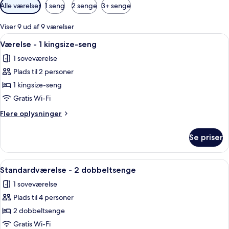
Tilgængelige
Alle værelser
1 seng
2 senge
3+ senge
filtre
for
Viser 9 ud af 9 værelser
værelser
Indlæs
Et hotelværelse med en seng, to seng
6
Værelse - 1 kingsize-seng
alle
1 soveværelse
billeder
Plads til 2 personer
af
Værelse
1 kingsize-seng
-
Gratis Wi-Fi
1
Flere
Flere oplysninger
kingsize-
oplysninger
seng
om
Se priser
Værelse
-
1
Indlæs
Et hotelværelse med to senge, et skri
3
kingsize-
Standardværelse - 2 dobbeltsenge
alle
seng
1 soveværelse
billeder
Plads til 4 personer
af
Standardværelse
2 dobbeltsenge
-
Gratis Wi-Fi