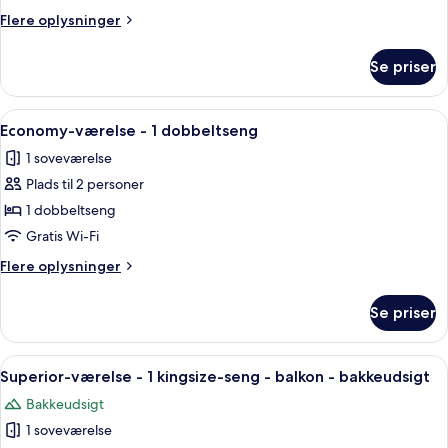
2
Flere
Flere oplysninger
dobbeltsenge
oplysninger
om
Se priser
Standardværelse
-
2
Indlæs
Et soveværelse med seng, sengeborde, 
2
dobbeltsenge
Economy-værelse - 1 dobbeltseng
alle
1 soveværelse
billeder
Plads til 2 personer
af
Economy-
1 dobbeltseng
værelse
Gratis Wi-Fi
-
Flere
Flere oplysninger
1
oplysninger
dobbeltseng
om
Se priser
Economy-
værelse
-
Indlæs
En balkon med swimmingpool, stole og
6
1
Superior-værelse - 1 kingsize-seng - balkon - bakkeudsigt
alle
dobbeltseng
Bakkeudsigt
billeder
1 soveværelse
af