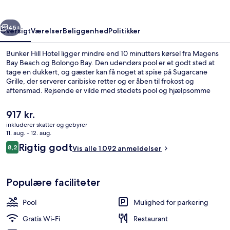
rige
Næste
45+
Oversigt
Værelser
Beliggenhed
Politikker
Bunker Hill Hotel ligger mindre end 10 minutters kørsel fra Magens
Bay Beach og Bolongo Bay. Den udendørs pool er et godt sted at
tage en dukkert, og gæster kan få noget at spise på Sugarcane
Grille, der serverer caribiske retter og er åben til frokost og
aftensmad. Rejsende er vilde med stedets pool og hjælpsomme
personale.
Den
917 kr.
nuværende
inkluderer skatter og gebyrer
pris
11. aug. - 12. aug.
Superior-værelse - 1 kingsize-seng - b
er
Anmeldelser
Rigtig godt
8,2
Vis alle 1.092 anmeldelser
917 kr.
8,2 ud af 10.
Populære faciliteter
Pool
Mulighed for parkering
Gratis Wi-Fi
Restaurant