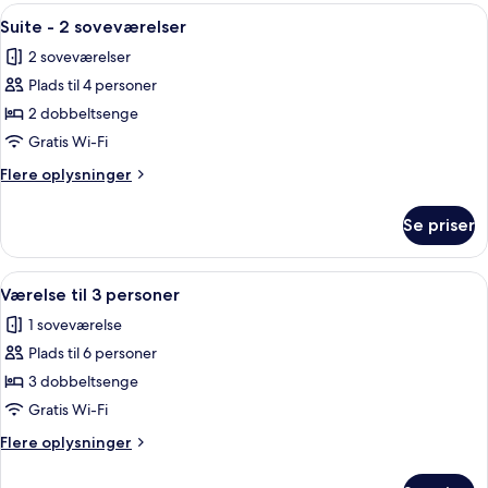
-
Indlæs
Et hotelværelse med en seng, et natbo
bakkeudsigt
6
2
Suite - 2 soveværelser
alle
dobbeltsenge
2 soveværelser
-
billeder
balkon
Plads til 4 personer
af
-
Suite
2 dobbeltsenge
bakkeudsigt
-
Gratis Wi-Fi
2
Flere
Flere oplysninger
soveværelser
oplysninger
om
Se priser
Suite
-
2
Indlæs
Et hotelværelse med to senge, et nat
3
soveværelser
Værelse til 3 personer
alle
1 soveværelse
billeder
Plads til 6 personer
af
Værelse
3 dobbeltsenge
til
Gratis Wi-Fi
3
Flere
Flere oplysninger
personer
oplysninger
om