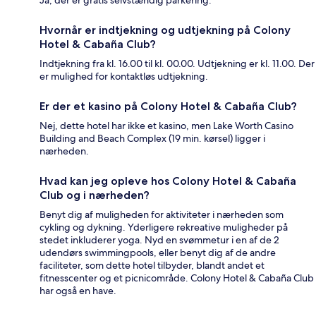
Ja, der er gratis selvstændig parkering.
Hvornår er indtjekning og udtjekning på Colony
Hotel & Cabaña Club?
Indtjekning fra kl. 16.00 til kl. 00.00. Udtjekning er kl. 11.00. Der
er mulighed for kontaktløs udtjekning.
Er der et kasino på Colony Hotel & Cabaña Club?
Nej, dette hotel har ikke et kasino, men Lake Worth Casino
Building and Beach Complex (19 min. kørsel) ligger i
nærheden.
Hvad kan jeg opleve hos Colony Hotel & Cabaña
Club og i nærheden?
Benyt dig af muligheden for aktiviteter i nærheden som
cykling og dykning. Yderligere rekreative muligheder på
stedet inkluderer yoga. Nyd en svømmetur i en af de 2
udendørs swimmingpools, eller benyt dig af de andre
faciliteter, som dette hotel tilbyder, blandt andet et
fitnesscenter og et picnicområde. Colony Hotel & Cabaña Club
har også en have.