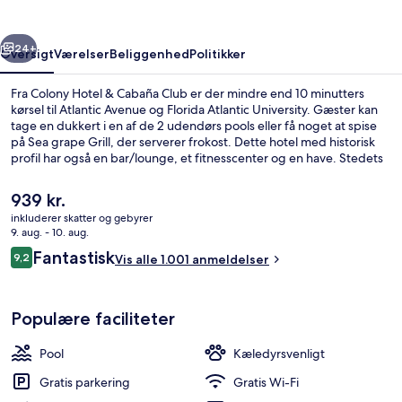
Club
rige
Næste
24+
Oversigt
Værelser
Beliggenhed
Politikker
Fra Colony Hotel & Cabaña Club er der mindre end 10 minutters
kørsel til Atlantic Avenue og Florida Atlantic University. Gæster kan
tage en dukkert i en af de 2 udendørs pools eller få noget at spise
på Sea grape Grill, der serverer frokost. Dette hotel med historisk
profil har også en bar/lounge, et fitnesscenter og en have. Stedets
hjælpsomme personale og beliggenhed får rigtig gode
bedømmelser fra rejsende.
Den
939 kr.
nuværende
inkluderer skatter og gebyrer
pris
9. aug. - 10. aug.
2 udendørs pools, åben fra kl. 07.00 til 
er
Anmeldelser
Fantastisk
9,2
Vis alle 1.001 anmeldelser
939 kr.
9,2 ud af 10.
Populære faciliteter
Pool
Kæledyrsvenligt
Gratis parkering
Gratis Wi-Fi