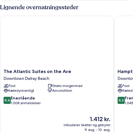
Lignende overnatningssteder
The Atlantic Suites on the Ave
Hampton 
The
Hampto
The Atlantic Suites on the Ave
Hampto
Atlantic
Inn
Downtown Delray Beach
Downtow
Suites
Delray
Pool
Gratis morgenmad
Pool
on
Beach
Kæledyrsvenligt
Aircondition
Kæledy
the
Downto
Ave
Delray
9.4
9.2
Enestående
Fre
9,4
9,2
Downtown
Beach
ud
ud
1.008 anmeldelser
1.04
Delray
af
af
Beach
10,
10,
Prisen
1.412 kr.
Enestående,
Fremrag
er
1.008
1.045
inkluderer skatter og gebyrer
1.412 kr.
anmeldelser
anmelde
9. aug. - 10. aug.