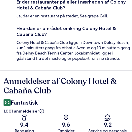
Er der restauranter på eller i nærheden af Colony
Hotel & Cabaña Club?
Ja, der er en restaurant på stedet, Sea grape Grill.
Hvordan er området omkring Colony Hotel &
Cabaña Club?
Colony Hotel & Cabaña Club ligger i Downtown Delray Beach,
kun 1 minutters gang fra Atlantic Avenue og 10 minutters gang
fra Delray Beach Tennis Center. Lokalområdet ligger i
gåafstand fra det meste og er populært for sine strande.
Anmeldelser af Colony Hotel &
Anmeldelser
Cabaña Club
Fantastisk
9,2
1.001 anmeldelser
9,4
9,6
9,2
Rengøring
Området
Service og personale