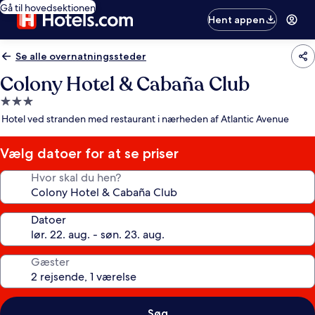
Gå til hovedsektionen
Hent appen
Se alle overnatningssteder
Colony Hotel & Cabaña Club
3.0-
stjernet
Hotel ved stranden med restaurant i nærheden af Atlantic Avenue
overnatningssted
Vælg datoer for at se priser
Hvor skal du hen?
Datoer
Gæster
Søg