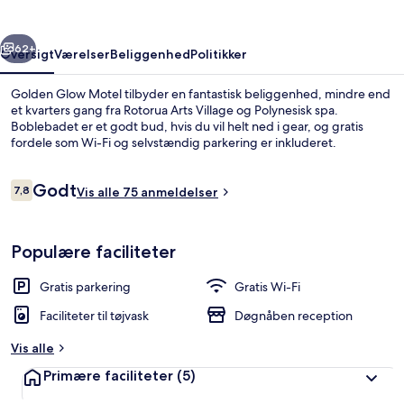
rige
Næste
62+
Oversigt
Værelser
Beliggenhed
Politikker
Golden Glow Motel tilbyder en fantastisk beliggenhed, mindre end
et kvarters gang fra Rotorua Arts Village og Polynesisk spa.
Boblebadet er et godt bud, hvis du vil helt ned i gear, og gratis
fordele som Wi-Fi og selvstændig parkering er inkluderet.
Anmeldelser
Godt
7,8
Vis alle 75 anmeldelser
7,8 ud af 10.
Standardstudio-suite - 1 queensize-s
Populære faciliteter
Gratis parkering
Gratis Wi-Fi
Faciliteter til tøjvask
Døgnåben reception
Vis alle
Primære faciliteter
(5)