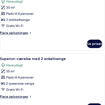
Haveudsigt
billeder
30 m²
af
Standardværelse
Plads til 4 personer
med
2 dobbeltsenge
2
Gratis Wi-Fi
enkeltsenge
Flere
Flere oplysninger
oplysninger
om
Se priser
Standardværelse
med
2
Indlæs
Et hotelværelse med to senge, en stol o
7
enkeltsenge
Superior-værelse med 2 enkeltsenge
alle
Haveudsigt
billeder
35 m²
af
Superior-
Plads til 4 personer
værelse
2 queensize-senge
med
Gratis Wi-Fi
2
Flere
Flere oplysninger
enkeltsenge
oplysninger
om