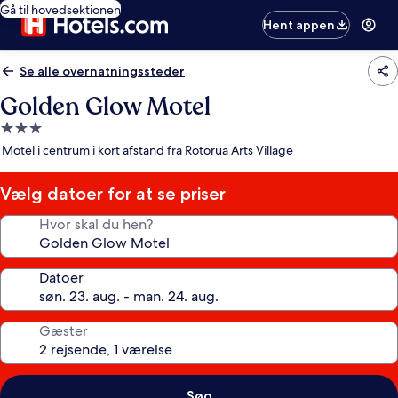
Gå til hovedsektionen
Hent appen
Se alle overnatningssteder
Golden Glow Motel
3.0-
stjernet
Motel i centrum i kort afstand fra Rotorua Arts Village
overnatningssted
Vælg datoer for at se priser
Hvor skal du hen?
Datoer
Gæster
Søg