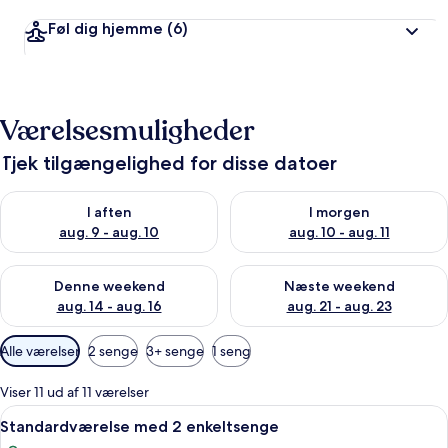
Føl dig hjemme
(6)
Værelsesmuligheder
Tjek tilgængelighed for disse datoer
Tjek tilgængelighed for i aften aug. 9 - aug. 10
Tjek tilgængelighed for i morg
I aften
I morgen
aug. 9 - aug. 10
aug. 10 - aug. 11
Tjek tilgængelighed for denne weekend aug. 14 - aug. 16
Tjek tilgængelighed for næste
Denne weekend
Næste weekend
aug. 14 - aug. 16
aug. 21 - aug. 23
Tilgængelige
Alle værelser
2 senge
3+ senge
1 seng
filtre
for
Viser 11 ud af 11 værelser
værelser
Indlæs
Et hotelværelse med to senge, et skriv
7
Standardværelse med 2 enkeltsenge
alle