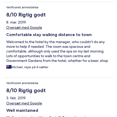
Verificeret anmeldelse
8/10 Rigtig godt
8. mar. 2019
Oversæt med Google
Comfortable stay walking distance to town
Welcomed to the hotel by the manager, who couldn’t do any
more to help if needed. The room was spacious and
comfortable, although only used the spa on my last morning.
Lots of opportunities to walk to the town centre and
Government Gardens from the hotel, whether for a beer, shop
or food. 2 supermarkets nearby to help use the cooking facilities
Michael, rejse på 4 nætter
in room
Verificeret anmeldelse
8/10 Rigtig godt
3. feb. 2019
Oversæt med Google
Well maintained