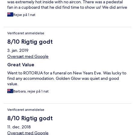
was extremely hot inside with no aircon. There was a pedestal
fan in a cupboard that he did find time to show us! We did arrive
on a summers evening and it was a hot day.
Rejse på 1 nat
Verificeret anmeldelse
8/10 Rigtig godt
3. jan. 2019
Oversæt med Google
Great Value
Went to ROTORUA for a funeral on New Years Eve. Was lucky to
find any accommodation. Golden Glow was quiet and good
value.
Barbara, rejse på 1 nat
Verificeret anmeldelse
8/10 Rigtig godt
11. dec. 2018
Oversæt med Google