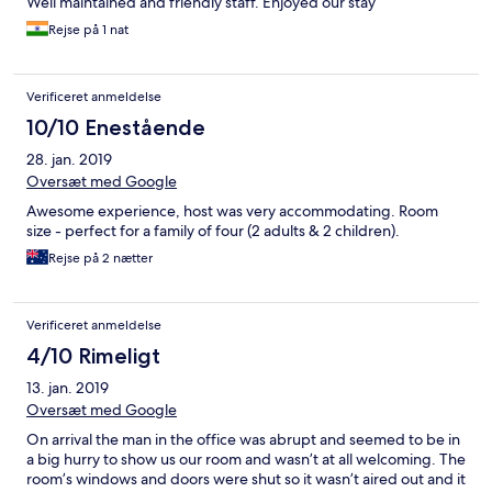
Well maintained and friendly staff. Enjoyed our stay
Rejse på 1 nat
Verificeret anmeldelse
10/10 Enestående
28. jan. 2019
Oversæt med Google
Awesome experience, host was very accommodating. Room
size - perfect for a family of four (2 adults & 2 children).
Rejse på 2 nætter
Verificeret anmeldelse
4/10 Rimeligt
13. jan. 2019
Oversæt med Google
On arrival the man in the office was abrupt and seemed to be in
a big hurry to show us our room and wasn’t at all welcoming. The
room’s windows and doors were shut so it wasn’t aired out and it