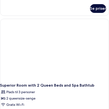
Room
oplysninger
om
with
Se priser
Standard
Spa
Queen
Bathtub
Room
with
Spa
Bathtub
Superior Room with 2 Queen Beds and Spa Bathtub
Plads til 3 personer
2 queensize-senge
Gratis Wi-Fi