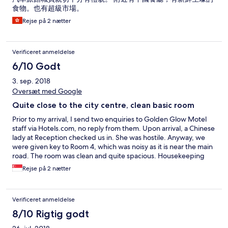
食物。也有超級市場。
Rejse på 2 nætter
Verificeret anmeldelse
6/10 Godt
3. sep. 2018
Oversæt med Google
Quite close to the city centre, clean basic room
Prior to my arrival, I send two enquiries to Golden Glow Motel
staff via Hotels.com, no reply from them. Upon arrival, a Chinese
lady at Reception checked us in. She was hostile. Anyway, we
were given key to Room 4, which was noisy as it is near the main
road. The room was clean and quite spacious. Housekeeping
cleans room on daily basis. For the price we paid, it was relatively
Rejse på 2 nætter
ok.
Verificeret anmeldelse
8/10 Rigtig godt