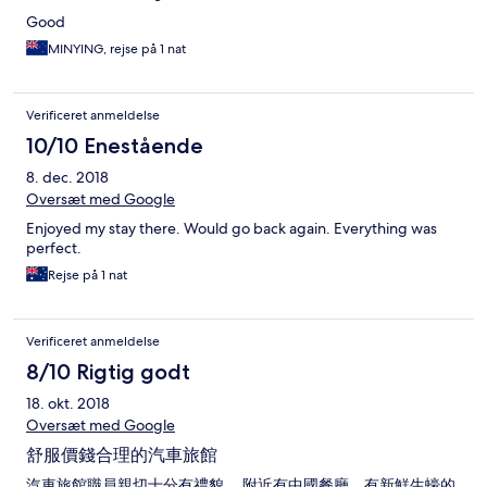
Good
MINYING, rejse på 1 nat
Verificeret anmeldelse
10/10 Enestående
8. dec. 2018
Oversæt med Google
Enjoyed my stay there. Would go back again. Everything was
perfect.
Rejse på 1 nat
Verificeret anmeldelse
8/10 Rigtig godt
18. okt. 2018
Oversæt med Google
舒服價錢合理的汽車旅館
汽車旅館職員親切十分有禮貌。 附近有中國餐廳，有新鮮生蠔的