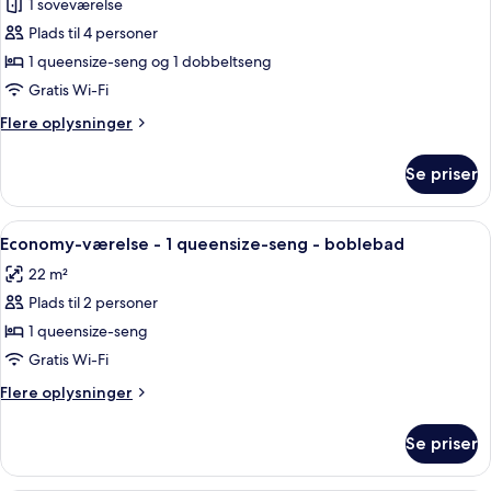
Lejlighed
1 soveværelse
-
Plads til 4 personer
1
1 queensize-seng og 1 dobbeltseng
soveværelse
Gratis Wi-Fi
Flere
Flere oplysninger
oplysninger
om
Se priser
Lejlighed
-
1
Indlæs
Et soveværelse med seng, skrivebord o
4
soveværelse
Economy-værelse - 1 queensize-seng - boblebad
alle
22 m²
billeder
Plads til 2 personer
af
Economy-
1 queensize-seng
værelse
Gratis Wi-Fi
-
Flere
Flere oplysninger
1
oplysninger
queensize-
om
Se priser
Economy-
seng
værelse
-
-