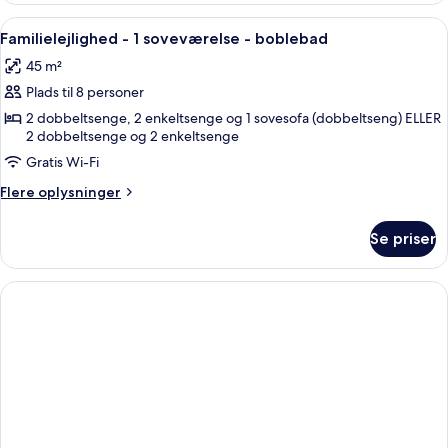
boblebad
1
Indlæs
Et hotelværelse med en stor seng, en s
1
queensize-
Familielejlighed - 1 soveværelse - boblebad
alle
seng
45 m²
-
billeder
boblebad
Plads til 8 personer
af
Familielejlighed
2 dobbeltsenge, 2 enkeltsenge og 1 sovesofa (dobbeltseng) ELLER
2 dobbeltsenge og 2 enkeltsenge
-
Gratis Wi-Fi
1
soveværelse
Flere
Flere oplysninger
-
oplysninger
om
boblebad
Se priser
Familielejlighed
-
1
soveværelse
-
boblebad