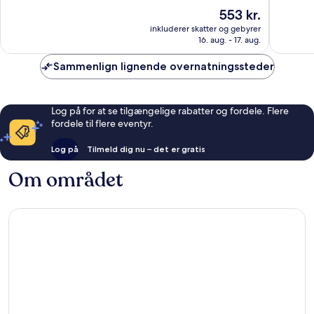
af
af
Prisen
553 kr.
10,
10,
er
Fremragende,
317
inkluderer skatter og gebyrer
553 kr.
16. aug. - 17. aug.
31
anmelde
anmeldelser
Sammenlign lignende overnatningssteder
Log på for at se tilgængelige rabatter og fordele. Flere
fordele til flere eventyr.
Log på
Tilmeld dig nu – det er gratis
Om området