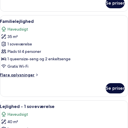
Se priser
Superior-
værelse
med
Indlæs
Et hotelværelse med seng, to lænestole,
22
2
Familielejlighed
alle
enkeltsenge
Haveudsigt
billeder
35 m²
af
Familielejlighed
1 soveværelse
Plads til 4 personer
1 queensize-seng og 2 enkeltsenge
Gratis Wi-Fi
Flere
Flere oplysninger
oplysninger
om
Se priser
Familielejlighed
Indlæs
Et soveværelse med seng, natbord og
8
Lejlighed - 1 soveværelse
alle
Haveudsigt
billeder
40 m²
af