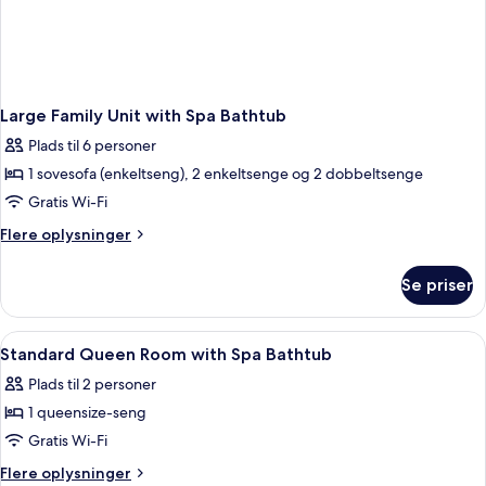
Large Family Unit with Spa Bathtub
Plads til 6 personer
1 sovesofa (enkeltseng), 2 enkeltsenge og 2 dobbeltsenge
Gratis Wi-Fi
Flere
Flere oplysninger
oplysninger
om
Se priser
Large
Family
Unit
Indlæs
Et tekøkken med elkedel, bakke med 
4
with
Standard Queen Room with Spa Bathtub
alle
Spa
Plads til 2 personer
Bathtub
billeder
1 queensize-seng
af
Standard
Gratis Wi-Fi
Queen
Flere
Flere oplysninger