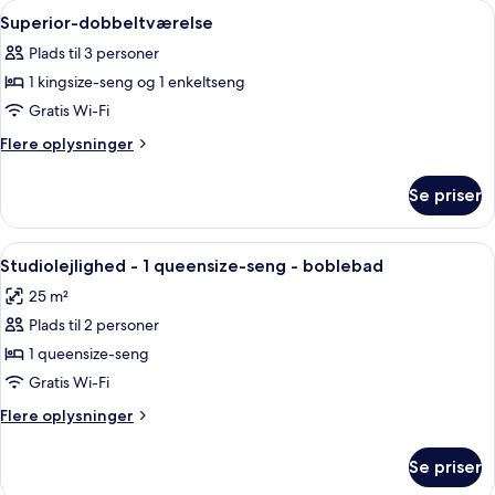
Indlæs
Et soveværelse med seng, skrivebord og
boblebad
5
1
Superior-dobbeltværelse
alle
queensize-
Plads til 3 personer
seng
billeder
-
1 kingsize-seng og 1 enkeltseng
af
boblebad
Superior-
Gratis Wi-Fi
dobbeltværelse
Flere
Flere oplysninger
oplysninger
om
Se priser
Superior-
dobbeltværelse
Indlæs
Et hotelværelse med en seng, et natbor
6
Studiolejlighed - 1 queensize-seng - boblebad
alle
25 m²
billeder
Plads til 2 personer
af
Studiolejlighed
1 queensize-seng
-
Gratis Wi-Fi
1
Flere
Flere oplysninger
queensize-
oplysninger
seng
om
Se priser
Studiolejlighed
-
-