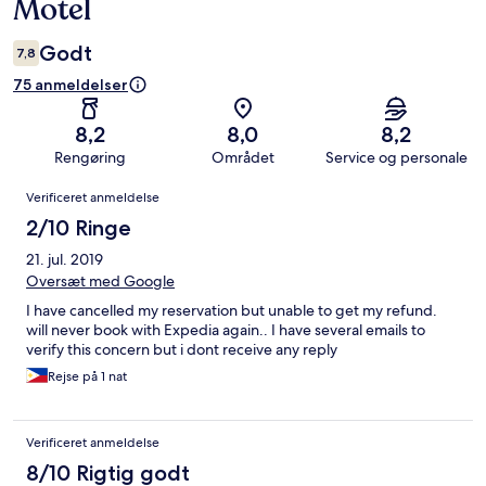
Motel
Godt
7,8
75 anmeldelser
8,2
8,0
8,2
Rengøring
Området
Service og personale
Anmeldelser
Verificeret anmeldelse
2/10 Ringe
21. jul. 2019
Oversæt med Google
I have cancelled my reservation but unable to get my refund.
will never book with Expedia again.. I have several emails to
verify this concern but i dont receive any reply
Rejse på 1 nat
Verificeret anmeldelse
8/10 Rigtig godt