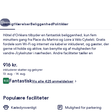
rige
Næste
66+
Oversigt
Værelser
Beliggenhed
Politikker
Hôtel d'Orléans tilbyder en fantastisk beliggenhed, kun fem
minutters gang fra Place du Martroi og Loire à Vélo Cykelsti. Gratis
fordele som Wi-Fi og internet via kabel er inkluderet, og gæster, der
gerne vil holde sig aktive, kan benytte sig af muligheden for
vandre-/cykelruter i nærheden. Andre faciliteter tæller en
bar/lounge og en snackbar/deli. Rejsende er vilde med stedets
hjælpsomme personale. Offentlig transport ligger kun en kort gåtur
Den
916 kr.
væk: République Sporvognsstation er få skridt derfra og Gare
nuværende
inkluderer skatter og gebyrer
d'Orléans Sporvognsstation ligger 5 minutter væk.
pris
13. aug. - 14. aug.
Bar (på overnatningsstedet)
er
Anmeldelser
Fantastisk
9,0
Vis alle 425 anmeldelser
916 kr.
9,0 ud af 10.
Populære faciliteter
Kæledyrsvenligt
Mulighed for parkering