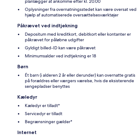
planlægger at ankomme efter kl. 20.00
Oplysninger fra overnatningsstedet kan være oversat ved
hjælp af automatiserede oversættelsesværktøjer
Påkrævet ved indtjekning
Depositum med kreditkort, debitkort eller kontanter er
påkrævet for påløbne udgifter
Gyldigt billed-ID kan være påkrævet
Minimumsalder ved indtjekning er 18
Børn
Ét barn (i alderen 2 år eller derunder) kan overnatte gratis
på forældres eller værgers værelse, hvis de eksisterende
sengepladser benyttes
Kæledyr
Kæledyr er tilladt*
Servicedyr er tilladt
Begrænsninger gælder*
Internet