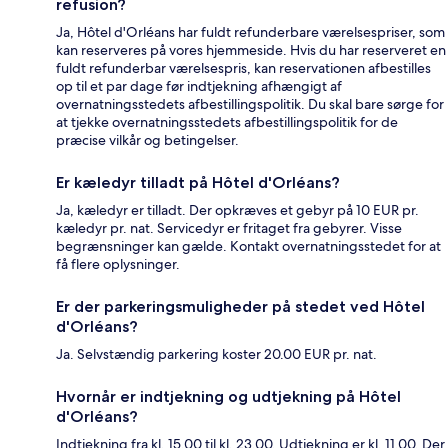
refusion?
Ja, Hôtel d'Orléans har fuldt refunderbare værelsespriser, som
kan reserveres på vores hjemmeside. Hvis du har reserveret en
fuldt refunderbar værelsespris, kan reservationen afbestilles
op til et par dage før indtjekning afhængigt af
overnatningsstedets afbestillingspolitik. Du skal bare sørge for
at tjekke overnatningsstedets afbestillingspolitik for de
præcise vilkår og betingelser.
Er kæledyr tilladt på Hôtel d'Orléans?
Ja, kæledyr er tilladt. Der opkræves et gebyr på 10 EUR pr.
kæledyr pr. nat. Servicedyr er fritaget fra gebyrer. Visse
begrænsninger kan gælde. Kontakt overnatningsstedet for at
få flere oplysninger.
Er der parkeringsmuligheder på stedet ved Hôtel
d'Orléans?
Ja. Selvstændig parkering koster 20.00 EUR pr. nat.
Hvornår er indtjekning og udtjekning på Hôtel
d'Orléans?
Indtjekning fra kl. 15.00 til kl. 23.00. Udtjekning er kl. 11.00. Der