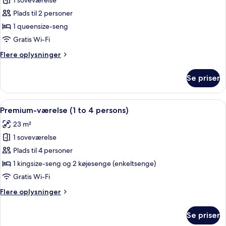
1 soveværelse
af
Superior-
Plads til 2 personer
dobbeltværelse
1 queensize-seng
Gratis Wi-Fi
Flere
Flere oplysninger
oplysninger
om
Se priser
Superior-
dobbeltværelse
Indlæs
Et hotelværelse med seng, skrivebord, s
14
Premium-værelse (1 to 4 persons)
alle
23 m²
billeder
1 soveværelse
af
Premium-
Plads til 4 personer
værelse
1 kingsize-seng og 2 køjesenge (enkeltsenge)
(1
Gratis Wi-Fi
to
Flere
Flere oplysninger
4
oplysninger
persons)
om
Se priser
Premium-