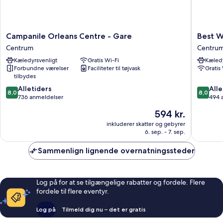
Campanile
Best
Campanile Orleans Centre - Gare
Best W
Orleans
Western
Centrum
Centru
Centre
Hotel
Kæledyrsvenligt
Gratis Wi-Fi
Kæledy
-
d'Arc
Forbundne værelser
Faciliteter til tøjvask
Gratis
Gare
Centru
tilbydes
Centrum
8.0
8.0
Alletiders
Alle
8,0
8,0
ud
ud
736 anmeldelser
494 
af
af
Prisen
594 kr.
10,
10,
er
Alletiders,
Alletider
inkluderer skatter og gebyrer
594 kr.
6. sep. - 7. sep.
736
494
anmeldelser
anmelde
Sammenlign lignende overnatningssteder
Log på for at se tilgængelige rabatter og fordele. Flere
fordele til flere eventyr.
Log på
Tilmeld dig nu – det er gratis