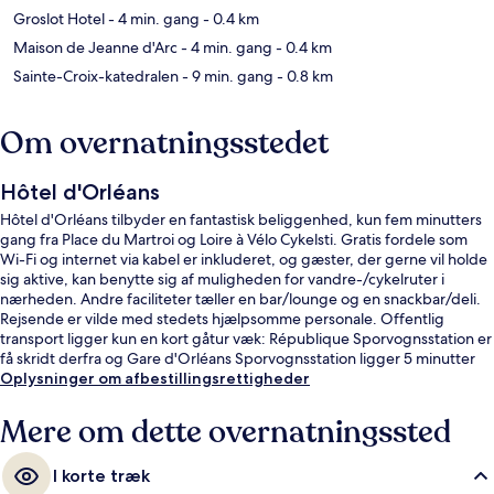
Groslot Hotel
- 4 min. gang
- 0.4 km
Maison de Jeanne d'Arc
- 4 min. gang
- 0.4 km
Sainte-Croix-katedralen
- 9 min. gang
- 0.8 km
Om overnatningsstedet
Hôtel d'Orléans
Hôtel d'Orléans tilbyder en fantastisk beliggenhed, kun fem minutters
gang fra Place du Martroi og Loire à Vélo Cykelsti. Gratis fordele som
Wi-Fi og internet via kabel er inkluderet, og gæster, der gerne vil holde
sig aktive, kan benytte sig af muligheden for vandre-/cykelruter i
nærheden. Andre faciliteter tæller en bar/lounge og en snackbar/deli.
Rejsende er vilde med stedets hjælpsomme personale. Offentlig
transport ligger kun en kort gåtur væk: République Sporvognsstation er
få skridt derfra og Gare d'Orléans Sporvognsstation ligger 5 minutter
væk.
Oplysninger om afbestillingsrettigheder
Mere om dette overnatningssted
I korte træk