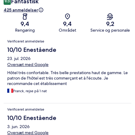
Fantastisk
9,0
425 anmeldelser
9,4
9,4
9,2
Rengøring
Området
Service og personale
Anmeldelser
Verificeret anmeldelse
10/10 Enestående
23. jul. 2026
Oversæt med Google
Hôtel très confortable. Très belle prestations haut de gamme. Le
patron de l'hôtel est très commerçant et à l'écoute. Je
recommande cet établissement
Franck, rejse på 1 nat
Verificeret anmeldelse
10/10 Enestående
3. jun. 2026
Oversæt med Google