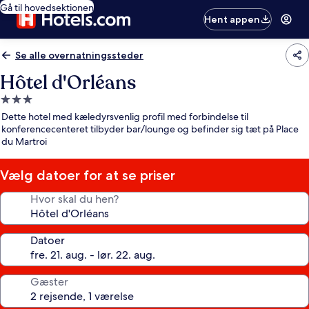
Gå til hovedsektionen
Hent appen
Se alle overnatningssteder
Hôtel d'Orléans
3.0-
stjernet
Dette hotel med kæledyrsvenlig profil med forbindelse til
overnatningssted
konferencecenteret tilbyder bar/lounge og befinder sig tæt på Place
du Martroi
Vælg datoer for at se priser
Hvor skal du hen?
Datoer
Gæster