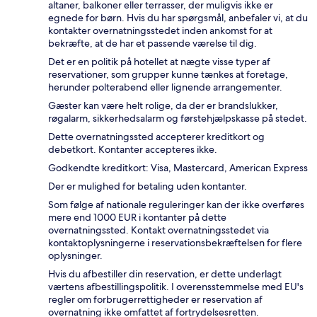
altaner, balkoner eller terrasser, der muligvis ikke er
egnede for børn. Hvis du har spørgsmål, anbefaler vi, at du
kontakter overnatningsstedet inden ankomst for at
bekræfte, at de har et passende værelse til dig.
Det er en politik på hotellet at nægte visse typer af
reservationer, som grupper kunne tænkes at foretage,
herunder polterabend eller lignende arrangementer.
Gæster kan være helt rolige, da der er brandslukker,
røgalarm, sikkerhedsalarm og førstehjælpskasse på stedet.
Dette overnatningssted accepterer kreditkort og
debetkort. Kontanter accepteres ikke.
Godkendte kreditkort: Visa, Mastercard, American Express
Der er mulighed for betaling uden kontanter.
Som følge af nationale reguleringer kan der ikke overføres
mere end 1000 EUR i kontanter på dette
overnatningssted. Kontakt overnatningsstedet via
kontaktoplysningerne i reservationsbekræftelsen for flere
oplysninger.
Hvis du afbestiller din reservation, er dette underlagt
værtens afbestillingspolitik. I overensstemmelse med EU's
regler om forbrugerrettigheder er reservation af
overnatning ikke omfattet af fortrydelsesretten.