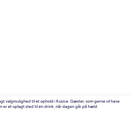
Terrasse/gå
agt valgmulighed til et ophold i Kosice. Gæster, som gerne vil have
 er et oplagt sted til en drink, når dagen går på hæld.
Overnatning