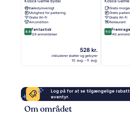
Košice Gamle Bydel
Košice Gamle
Košice
Košice
Kæledyrsvenligt
Gratis morg
Gamle
Gamle
Mulighed for parkering
Gratis parker
Bydel
Bydel
Gratis Wi-Fi
Gratis Wi-Fi
Aircondition
Restaurant
8.8
9.0
Fantastisk
Fremrag
8,8
9,0
ud
ud
124 anmeldelser
143 anmeld
af
af
10,
10,
Prisen
528 kr.
Fantastisk,
Fremragende
er
124
143
inkluderer skatter og gebyrer
528 kr.
anmeldelser
anmeldelser
10. aug. - 11. aug.
Log på for at se tilgængelige rabatte
eventyr.
Om området