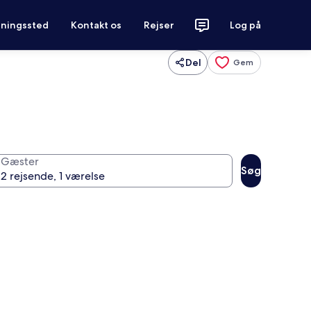
tningssted
Kontakt os
Rejser
Log på
Del
Gem
Gæster
Søg