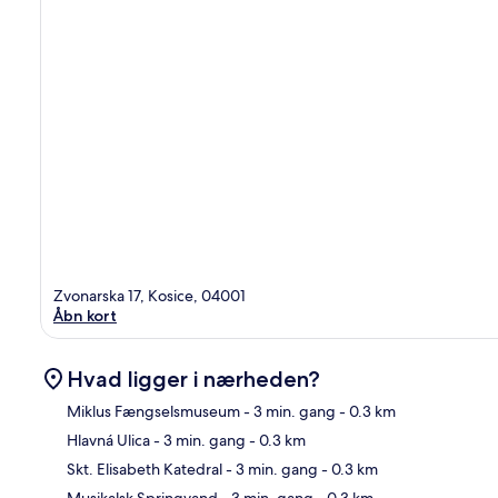
Zvonarska 17, Kosice, 04001
Åbn kort
Hvad ligger i nærheden?
Miklus Fængselsmuseum
- 3 min. gang
- 0.3 km
Hlavná Ulica
- 3 min. gang
- 0.3 km
Kor
Skt. Elisabeth Katedral
- 3 min. gang
- 0.3 km
Musikalsk Springvand
- 3 min. gang
- 0.3 km