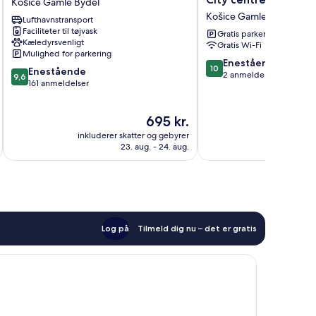
Košice Gamle Bydel
Apartment
Baštová
Košice Gamle Bydel
Lufthavnstransport
Hotel
-
Faciliteter til tøjvask
Košice
City
Gratis parkering
Kæledyrsvenligt
Gratis Wi-Fi
Gamle
centre
Mulighed for parkering
Bydel
Košice
10.0
Enestående
10
9.6
Enestående
Gamle
ud
2 anmeldelser
9,6
ud
161 anmeldelser
Bydel
af
af
10,
10,
Enestående,
Prisen
695 kr.
Enestående,
2
er
161
inkluderer skatter og gebyrer
inkluderer 
anmeldelser
695 kr.
anmeldelser
23. aug. - 24. aug.
Log på
Tilmeld dig nu – det er gratis