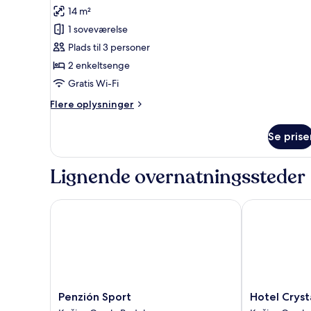
alle
14 m²
billeder
1 soveværelse
af
Standardværelse
Plads til 3 personer
med
2 enkeltsenge
2
Gratis Wi-Fi
enkeltsenge
Flere
Flere oplysninger
oplysninger
om
Se prise
Standardværelse
med
2
Lignende overnatningssteder
enkeltsenge
Penzión Sport
Hotel Crystal
Penzión
Hotel
Penzión Sport
Hotel Cryst
Sport
Crystal