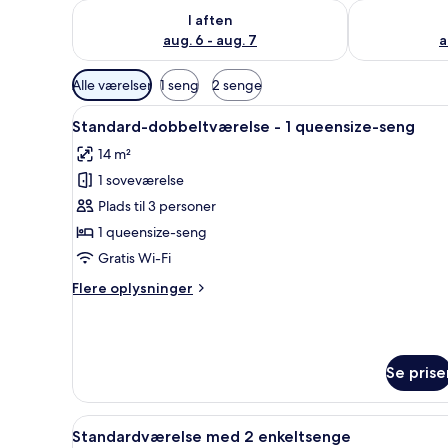
Tjek tilgængelighed for i aften aug. 6 - aug. 7
Tjek tilgænge
I aften
aug. 6 - aug. 7
a
Tilgængelige
Alle værelser
1 seng
2 senge
filtre
Indlæs
Et soveværelse med skråvægge, 
for
6
Standard-dobbeltværelse - 1 queensize-seng
alle
værelser
14 m²
billeder
1 soveværelse
af
Standard-
Plads til 3 personer
dobbeltværelse
1 queensize-seng
-
Gratis Wi-Fi
1
Flere
Flere oplysninger
queensize-
oplysninger
seng
om
Standard-
dobbeltværelse
Se prise
-
1
queensize-
Indlæs
Et soveværelse med skråvægge, 
seng
9
Standardværelse med 2 enkeltsenge