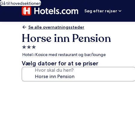
Gå til hovedsektionen
Søg efter rejser
Se alle overnatningssteder
Horse inn Pension
3.0-
stjernet
Hotel i Kosice med restaurant og bar/lounge
overnatningssted
Vælg datoer for at se priser
Hvor skal du hen?
Billedgalleri
for
Horse
inn
Pension