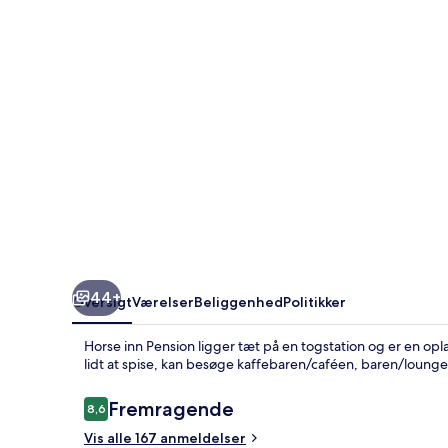
44+
Oversigt
Værelser
Beliggenhed
Politikker
Horse inn Pension ligger tæt på en togstation og er en opl
lidt at spise, kan besøge kaffebaren/caféen, baren/loungen
Anmeldelser
Fremragende
8,6
8,6 ud af 10.
Vis alle 167 anmeldelser