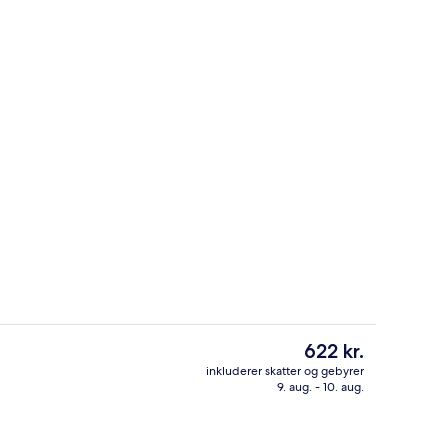
rdhave
Gratis morgenmadsbuffet hver dag
Den
622 kr.
nuværende
inkluderer skatter og gebyrer
pris
9. aug. - 10. aug.
sstedets indgangsparti
Standardværelse med 2 enkeltsenge | 
er
622 kr.