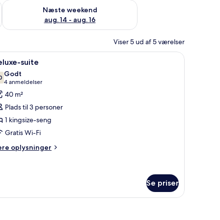
d aug. 7 - aug. 9
Tjek tilgængelighed for næste weekend aug. 14 - aug. 16
Næste weekend
aug. 14 - aug. 16
Viser 5 ud af 5 værelser
skrivebord og en stol.
ndlæs
Deluxe-suite | Allergivenligt sengetøj, seng
7
luxe-suite
le
Godt
illeder
0
7,0 ud af 10
(4
4 anmeldelser
f
anmeldelser)
40 m²
eluxe-
Plads til 3 personer
uite
1 kingsize-seng
Gratis Wi-Fi
ere
ere oplysninger
lysninger
m
luxe-
ite
Se priser
en seng med to puder, en stol og et billede på væggen.