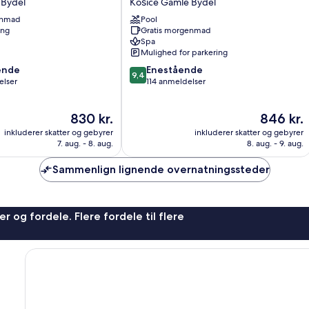
 Bydel
Košice Gamle Bydel
Košice
enmad
Pool
Gamle
ing
Gratis morgenmad
Bydel
Spa
Mulighed for parkering
9.4
ende
Enestående
9,4
ud
elser
114 anmeldelser
af
10,
Prisen
Prisen
830 kr.
846 kr.
,
Enestående,
er
er
114
inkluderer skatter og gebyrer
inkluderer skatter og gebyrer
830 kr.
846 kr.
anmeldelser
7. aug. - 8. aug.
8. aug. - 9. aug.
Sammenlign lignende overnatningssteder
r og fordele. Flere fordele til flere