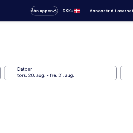
•
Åbn appen
DKK
Annoncér dit overna
Datoer