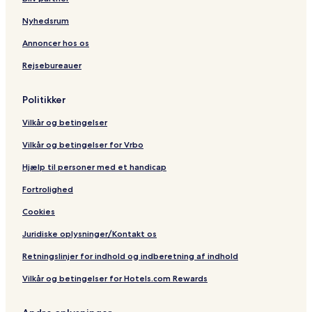
o
l
Nyhedsrum
n
s
Annoncer hos os
h
Rejsebureauer
i
r
e
Politikker
Vilkår og betingelser
Vilkår og betingelser for Vrbo
Hjælp til personer med et handicap
Fortrolighed
Cookies
Juridiske oplysninger/Kontakt os
Retningslinjer for indhold og indberetning af indhold
Vilkår og betingelser for Hotels.com Rewards