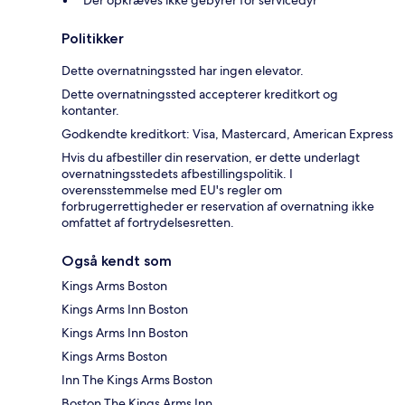
Der opkræves ikke gebyrer for servicedyr
Politikker
Dette overnatningssted har ingen elevator.
Dette overnatningssted accepterer kreditkort og
kontanter.
Godkendte kreditkort: Visa, Mastercard, American Express
Hvis du afbestiller din reservation, er dette underlagt
overnatningsstedets afbestillingspolitik. I
overensstemmelse med EU's regler om
forbrugerrettigheder er reservation af overnatning ikke
omfattet af fortrydelsesretten.
Også kendt som
Kings Arms Boston
Kings Arms Inn Boston
Kings Arms Inn Boston
Kings Arms Boston
Inn The Kings Arms Boston
Boston The Kings Arms Inn