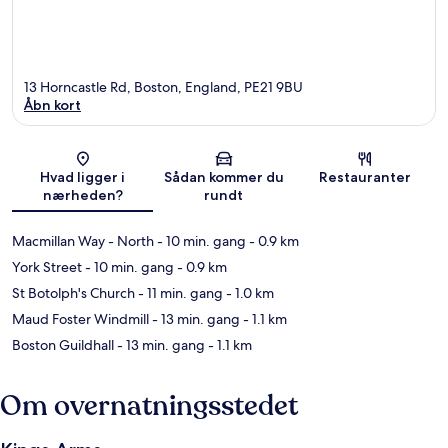
13 Horncastle Rd, Boston, England, PE21 9BU
Åbn kort
Kort
Hvad ligger i
Sådan kommer du
Restauranter
nærheden?
rundt
Macmillan Way - North
- 10 min. gang
- 0.9 km
York Street
- 10 min. gang
- 0.9 km
St Botolph's Church
- 11 min. gang
- 1.0 km
Maud Foster Windmill
- 13 min. gang
- 1.1 km
Boston Guildhall
- 13 min. gang
- 1.1 km
Om overnatningsstedet