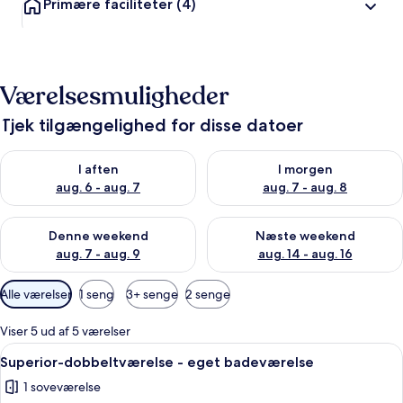
Primære faciliteter
(4)
Værelsesmuligheder
Tjek tilgængelighed for disse datoer
Tjek tilgængelighed for i aften aug. 6 - aug. 7
Tjek tilgængelighed for i morg
I aften
I morgen
aug. 6 - aug. 7
aug. 7 - aug. 8
Tjek tilgængelighed for denne weekend aug. 7 - aug. 9
Tjek tilgængelighed for næste
Denne weekend
Næste weekend
aug. 7 - aug. 9
aug. 14 - aug. 16
Tilgængelige
Alle værelser
1 seng
3+ senge
2 senge
filtre
for
Viser 5 ud af 5 værelser
værelser
Indlæs
En pænt redt seng med et rødt og hvi
5
Superior-dobbeltværelse - eget badeværelse
alle
1 soveværelse
billeder