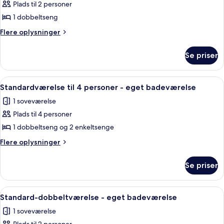
Plads til 2 personer
af
Superior-
1 dobbeltseng
dobbeltværelse
Flere
Flere oplysninger
-
oplysninger
om
eget
Se priser
Superior-
badeværelse
dobbeltværelse
-
Indlæs
Et hotelværelse med to senge, et nat
2
eget
Standardværelse til 4 personer - eget badeværelse
alle
badeværelse
1 soveværelse
billeder
Plads til 4 personer
af
Standardværelse
1 dobbeltseng og 2 enkeltsenge
til
Flere
Flere oplysninger
4
oplysninger
om
personer
Se priser
Standardværelse
-
til
eget
4
Indlæs
Et hotelværelse med en seng, to seng
2
badeværelse
personer
Standard-dobbeltværelse - eget badeværelse
alle
-
1 soveværelse
eget
billeder
badeværelse