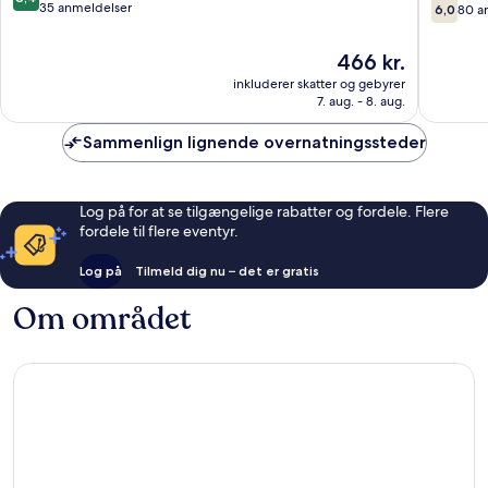
Boston
6.0
ud
35 anmeldelser
6,0
80 a
ud
af
af
10,
Prisen
466 kr.
10,
Alletiders,
er
80
inkluderer skatter og gebyrer
35
466 kr.
7. aug. - 8. aug.
anmelde
anmeldelser
Sammenlign lignende overnatningssteder
Log på for at se tilgængelige rabatter og fordele. Flere
fordele til flere eventyr.
Log på
Tilmeld dig nu – det er gratis
Om området