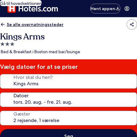
Gå til hovedsektionen
Hent appen
Se alle overnatningssteder
Kings Arms
3.0-
stjernet
Bed & Breakfast i Boston med bar/lounge
overnatningssted
Vælg datoer for at se priser
Hvor skal du hen?
Datoer
Gæster
Søg