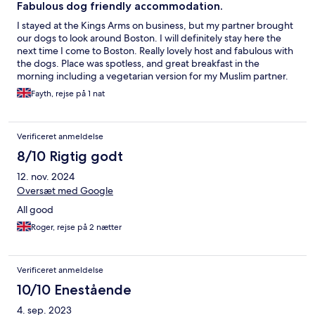
Fabulous dog friendly accommodation.
I stayed at the Kings Arms on business, but my partner brought
our dogs to look around Boston. I will definitely stay here the
next time I come to Boston. Really lovely host and fabulous with
the dogs. Place was spotless, and great breakfast in the
morning including a vegetarian version for my Muslim partner.
Very relaxed and more like home from home, which is our kind
Fayth, rejse på 1 nat
of accommodation.
Verificeret anmeldelse
8/10 Rigtig godt
12. nov. 2024
Oversæt med Google
All good
Roger, rejse på 2 nætter
Verificeret anmeldelse
10/10 Enestående
4. sep. 2023