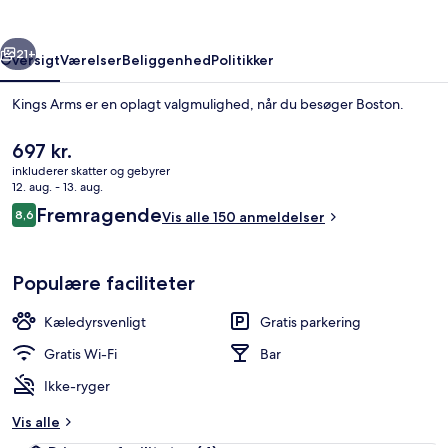
rige
Næste
21+
Oversigt
Værelser
Beliggenhed
Politikker
Kings Arms er en oplagt valgmulighed, når du besøger Boston.
Den
697 kr.
nuværende
inkluderer skatter og gebyrer
pris
12. aug. - 13. aug.
er
Anmeldelser
Fremragende
8,6
Vis alle 150 anmeldelser
697 kr.
8,6 ud af 10.
Overnatningsstedets indgangsparti
Populære faciliteter
Kæledyrsvenligt
Gratis parkering
Gratis Wi-Fi
Bar
Ikke-ryger
Vis alle