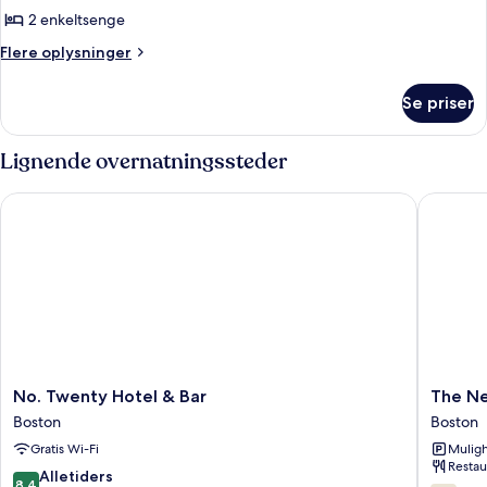
Standardværelse
2 enkeltsenge
med
Flere
Flere oplysninger
2
oplysninger
om
enkeltsenge
Se priser
Standardværelse
-
med
eget
2
Lignende overnatningssteder
badeværelse
enkeltsenge
-
No. Twenty Hotel & Bar
The New
eget
badeværelse
No.
The
No. Twenty Hotel & Bar
The Ne
Twenty
New
Boston
Boston
Hotel
England
Gratis Wi-Fi
Muligh
&
Hotel
Restau
Bar
Boston
8.4
Alletiders
8,4