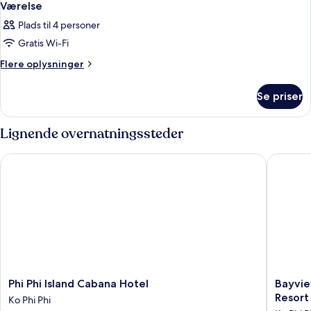
Værelse
Plads til 4 personer
Gratis Wi-Fi
Flere
Flere oplysninger
oplysninger
om
Se priser
Værelse
Lignende overnatningssteder
Phi Phi Island Cabana Hotel
Bayview 
Phi
Bayview
Phi Phi Island Cabana Hotel
Bayvie
Phi
Resort
Resort
Ko Phi Phi
Island
Phi