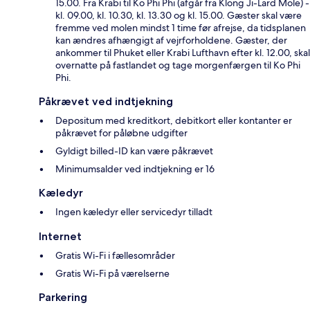
15.00. Fra Krabi til Ko Phi Phi (afgår fra Klong Ji-Lard Mole) -
kl. 09.00, kl. 10.30, kl. 13.30 og kl. 15.00. Gæster skal være
fremme ved molen mindst 1 time før afrejse, da tidsplanen
kan ændres afhængigt af vejrforholdene. Gæster, der
ankommer til Phuket eller Krabi Lufthavn efter kl. 12.00, skal
overnatte på fastlandet og tage morgenfærgen til Ko Phi
Phi.
Påkrævet ved indtjekning
Depositum med kreditkort, debitkort eller kontanter er
påkrævet for påløbne udgifter
Gyldigt billed-ID kan være påkrævet
Minimumsalder ved indtjekning er 16
Kæledyr
Ingen kæledyr eller servicedyr tilladt
Internet
Gratis Wi-Fi i fællesområder
Gratis Wi-Fi på værelserne
Parkering