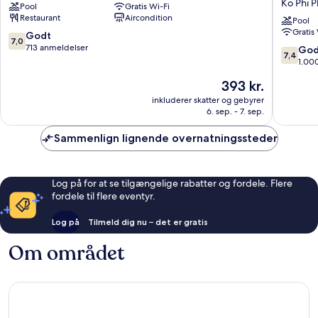
Ko Phi P
Pool
Gratis Wi-Fi
Cabana
Phi
Restaurant
Aircondition
Hotel
Island
Pool
Gratis
Ko
-
7.0
Godt
7,0
Phi
Beach
ud
713 anmeldelser
7.4
God
7,4
Phi
Front
af
ud
1.00
Resort
10,
af
Prisen
393 kr.
Ko
Godt,
10,
er
Phi
713
Godt,
inkluderer skatter og gebyrer
393 kr.
Phi
anmeldelser
6. sep. - 7. sep.
1.000
anmelde
Sammenlign lignende overnatningssteder
Log på for at se tilgængelige rabatter og fordele. Flere
fordele til flere eventyr.
Log på
Tilmeld dig nu – det er gratis
Om området