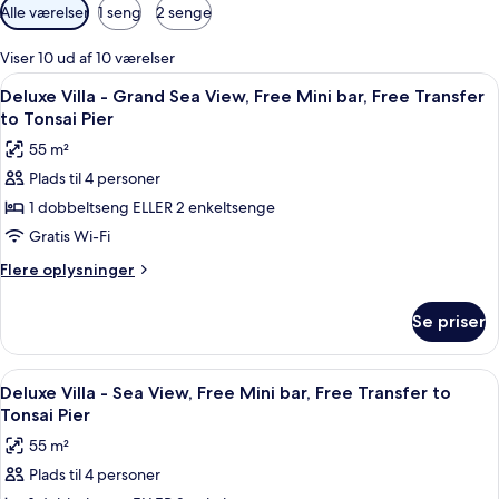
Tilgængelige
Alle værelser
1 seng
2 senge
filtre
for
Viser 10 ud af 10 værelser
værelser
Indlæs
Et værelse med en seng, fjernsyn og h
9
Deluxe Villa - Grand Sea View, Free Mini bar, Free Transfer
alle
to Tonsai Pier
billeder
55 m²
af
Plads til 4 personer
Deluxe
1 dobbeltseng ELLER 2 enkeltsenge
Villa
-
Gratis Wi-Fi
Grand
Flere
Flere oplysninger
Sea
oplysninger
om
View,
Se priser
Deluxe
Free
Villa
Mini
-
Indlæs
En træterrasse med to Adirondack-stol
7
bar,
Grand
Deluxe Villa - Sea View, Free Mini bar, Free Transfer to
alle
Sea
Free
Tonsai Pier
View,
billeder
Transfer
55 m²
Free
af
to
Mini
Plads til 4 personer
Deluxe
bar,
Tonsai