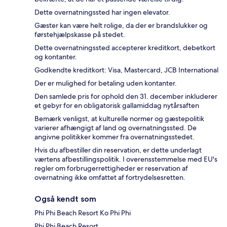
Dette overnatningssted har ingen elevator.
Gæster kan være helt rolige, da der er brandslukker og
førstehjælpskasse på stedet.
Dette overnatningssted accepterer kreditkort, debetkort
og kontanter.
Godkendte kreditkort: Visa, Mastercard, JCB International
Der er mulighed for betaling uden kontanter.
Den samlede pris for ophold den 31. december inkluderer
et gebyr for en obligatorisk gallamiddag nytårsaften
Bemærk venligst, at kulturelle normer og gæstepolitik
varierer afhængigt af land og overnatningssted. De
angivne politikker kommer fra overnatningsstedet.
Hvis du afbestiller din reservation, er dette underlagt
værtens afbestillingspolitik. I overensstemmelse med EU's
regler om forbrugerrettigheder er reservation af
overnatning ikke omfattet af fortrydelsesretten.
Også kendt som
Phi Phi Beach Resort Ko Phi Phi
Phi Phi Beach Resort