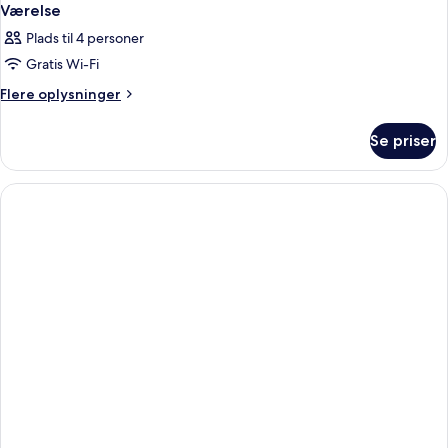
Værelse
Plads til 4 personer
Gratis Wi-Fi
Flere
Flere oplysninger
oplysninger
om
Se priser
Værelse