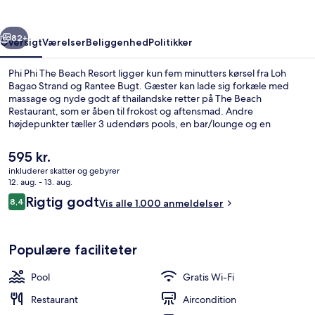
Resort
rige
Næste
82+
Oversigt
Værelser
Beliggenhed
Politikker
Phi Phi The Beach Resort ligger kun fem minutters kørsel fra Loh
Bagao Strand og Rantee Bugt. Gæster kan lade sig forkæle med
massage og nyde godt af thailandske retter på The Beach
Restaurant, som er åben til frokost og aftensmad. Andre
højdepunkter tæller 3 udendørs pools, en bar/lounge og en
terrasse. Rejsende er vilde med stedets hjælpsomme personale og
beliggenhed ved stranden.
Den
595 kr.
nuværende
inkluderer skatter og gebyrer
pris
12. aug. - 13. aug.
Strand-/havudsigt
er
Anmeldelser
Rigtig godt
8,4
Vis alle 1.000 anmeldelser
595 kr.
8,4 ud af 10.
Populære faciliteter
Pool
Gratis Wi-Fi
Restaurant
Aircondition