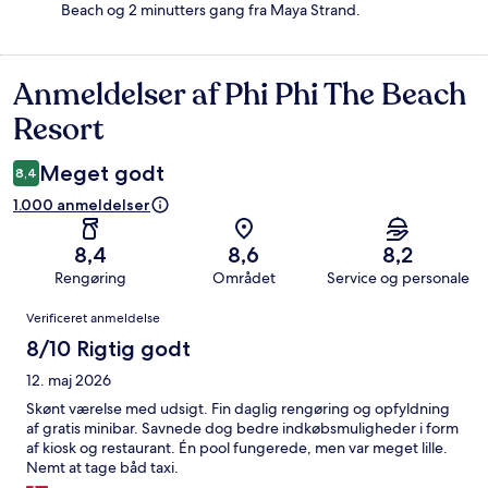
Beach og 2 minutters gang fra Maya Strand.
Anmeldelser af Phi Phi The Beach
Anmeldelser
Resort
Meget godt
8,4
1.000 anmeldelser
8,4
8,6
8,2
Rengøring
Området
Service og personale
Anmeldelser
Verificeret anmeldelse
8/10 Rigtig godt
12. maj 2026
Skønt værelse med udsigt. Fin daglig rengøring og opfyldning
af gratis minibar. Savnede dog bedre indkøbsmuligheder i form
af kiosk og restaurant. Én pool fungerede, men var meget lille.
Nemt at tage båd taxi.