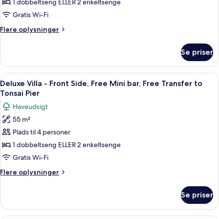
1 dobbeltseng ELLER 2 enkeltsenge
Villa
Free
Pier
Transfer
-
Gratis Wi-Fi
to
Sea
Flere
Flere oplysninger
Tonsai
View,
oplysninger
Pier
om
Free
Se priser
Deluxe
Mini
Villa
bar,
-
Indlæs
Et hotelværelse med seng, fjernsyn og u
5
Free
Sea
Deluxe Villa - Front Side, Free Mini bar, Free Transfer to
alle
View,
Transfer
Tonsai Pier
Free
billeder
to
Haveudsigt
Mini
af
Tonsai
bar,
55 m²
Deluxe
Free
Pier
Plads til 4 personer
Villa
Transfer
to
-
1 dobbeltseng ELLER 2 enkeltsenge
Tonsai
Front
Gratis Wi-Fi
Pier
Side,
Flere
Flere oplysninger
Free
oplysninger
Mini
om
Se priser
Deluxe
bar,
Villa
Free
-