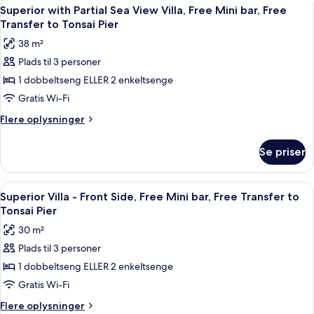
Indlæs
Et resort med flere huse i bungalowst
Transfer
9
Front
Superior with Partial Sea View Villa, Free Mini bar, Free
alle
Side,
to
Transfer to Tonsai Pier
Free
billeder
Tonsai
38 m²
Mini
af
Pier
bar,
Plads til 3 personer
Superior
Free
1 dobbeltseng ELLER 2 enkeltsenge
with
Transfer
to
Partial
Gratis Wi-Fi
Tonsai
Sea
Flere
Flere oplysninger
Pier
View
oplysninger
om
Villa,
Se priser
Superior
Free
with
Mini
Partial
Indlæs
En træterrasse med to stole og et bor
11
bar,
Sea
Superior Villa - Front Side, Free Mini bar, Free Transfer to
alle
View
Free
Tonsai Pier
Villa,
billeder
Transfer
30 m²
Free
af
to
Mini
Plads til 3 personer
Superior
bar,
Tonsai
1 dobbeltseng ELLER 2 enkeltsenge
Villa
Free
Pier
Transfer
-
Gratis Wi-Fi
to
Front
Flere
Flere oplysninger
Tonsai