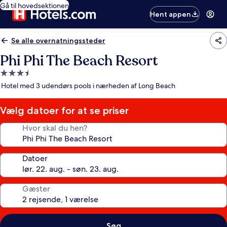
Gå til hovedsektionen
Hent appen
Se alle overnatningssteder
Phi Phi The Beach Resort
3.5-
stjernet
Hotel med 3 udendørs pools i nærheden af Long Beach
overnatningssted
Vælg datoer for at se priser
Hvor skal du hen?
Datoer
Gæster
Søg