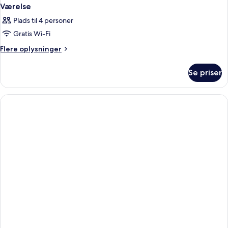
Værelse
Plads til 4 personer
Gratis Wi-Fi
Flere
Flere oplysninger
oplysninger
om
Se priser
Værelse