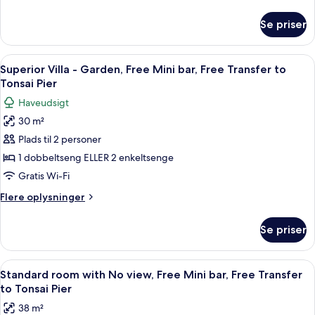
Side,
oplysninger
Pier
om
Free
Se priser
Superior
Mini
Villa
bar,
-
Indlæs
Haveudsigt
12
Free
Front
Superior Villa - Garden, Free Mini bar, Free Transfer to
alle
Side,
Transfer
Tonsai Pier
Free
billeder
to
Haveudsigt
Mini
af
Tonsai
bar,
30 m²
Superior
Free
Pier
Plads til 2 personer
Villa
Transfer
to
-
1 dobbeltseng ELLER 2 enkeltsenge
Tonsai
Garden,
Gratis Wi-Fi
Pier
Free
Flere
Flere oplysninger
Mini
oplysninger
bar,
om
Se priser
Superior
Free
Villa
Transfer
-
Indlæs
En toetagers bygning med balkon, omg
to
6
Garden,
Standard room with No view, Free Mini bar, Free Transfer
alle
Free
Tonsai
to Tonsai Pier
Mini
billeder
Pier
38 m²
bar,