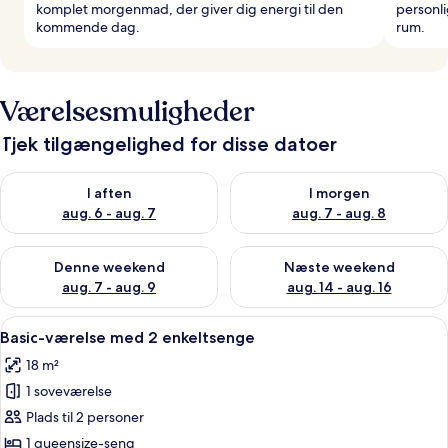
komplet morgenmad, der giver dig energi til den
personl
kommende dag.
rum.
Værelsesmuligheder
Tjek tilgængelighed for disse datoer
Tjek tilgængelighed for i aften aug. 6 - aug. 7
Tjek tilgængelighed for i morg
I aften
I morgen
aug. 6 - aug. 7
aug. 7 - aug. 8
Tjek tilgængelighed for denne weekend aug. 7 - aug. 9
Tjek tilgængelighed for næste
Denne weekend
Næste weekend
aug. 7 - aug. 9
aug. 14 - aug. 16
Indlæs
Et soveværelse med en stor seng, hvide
6
Basic-værelse med 2 enkeltsenge
alle
18 m²
billeder
1 soveværelse
af
Basic-
Plads til 2 personer
værelse
1 queensize-seng