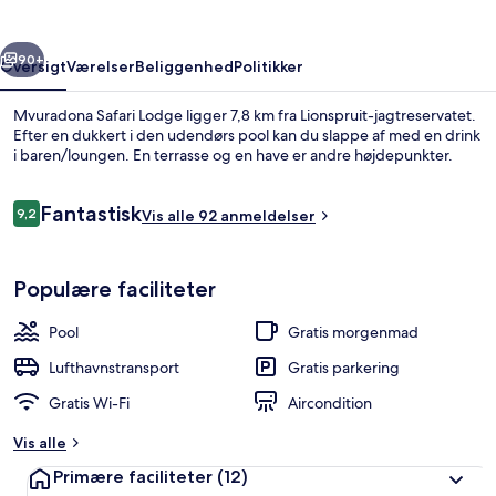
rige
Næste
90+
Oversigt
Værelser
Beliggenhed
Politikker
Mvuradona Safari Lodge ligger 7,8 km fra Lionspruit-jagtreservatet.
Efter en dukkert i den udendørs pool kan du slappe af med en drink
i baren/loungen. En terrasse og en have er andre højdepunkter.
Anmeldelser
Fantastisk
9,2
Vis alle 92 anmeldelser
9,2 ud af 10.
Populære faciliteter
Udendørs pool, liggestole
Pool
Gratis morgenmad
Lufthavnstransport
Gratis parkering
Gratis Wi-Fi
Aircondition
Vis alle
Primære faciliteter
(12)