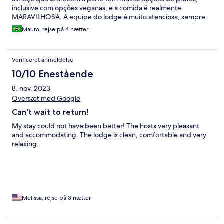
inclusive com opções veganas, e a comida é realmente
MARAVILHOSA. A equipe do lodge é muito atenciosa, sempre
nos atendendo com um sorriso no rosto. A localização é
Mauro, rejse på 4 nætter
PERFEITA, bem na borda do Kruger. É possível ver vários animais
e observar a vida selvagem do Kruger sem nem sair da
hospedagem. Vários animais também visitam o lodge
Verificeret anmeldelse
diariamente, nos sentimos realmente inseridos na vida
selvagem. SUPER RECOMENDO! 10 de 10.
10/10 Enestående
8. nov. 2023
Oversæt med Google
Can't wait to return!
My stay could not have been better! The hosts very pleasant
and accommodating. The lodge is clean, comfortable and very
relaxing.
Melissa, rejse på 3 nætter