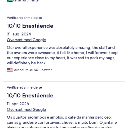
Rejse på 3 nætter
Verificeret anmeldelse
10/10 Enestående
31. aug. 2024
Oversæt med Google
Our overall experience was absolutely amazing, the staff and
the owners were awesome, it felt like home, I will forever keep
our experience close to my heart, it was sad to pack my bags,
will definitely be back.
Barend, rejse på 3 nætter
Verificeret anmeldelse
10/10 Enestående
11. apr. 2026
Oversæt med Google
Os quartos são limpos e amplos, o café da manhã delicioso,
camas grandes e confortáveis, chuveiro muito bom. O jantar e
almoço que oferecem à parte tem muitas opções de pratos,