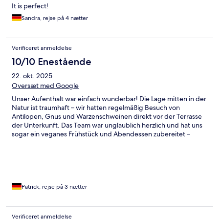
It is perfect!
Sandra, rejse på 4 nætter
Verificeret anmeldelse
10/10 Enestående
22. okt. 2025
Oversæt med Google
Unser Aufenthalt war einfach wunderbar! Die Lage mitten in der
Natur ist traumhaft – wir hatten regelmäßig Besuch von
Antilopen, Gnus und Warzenschweinen direkt vor der Terrasse
der Unterkunft. Das Team war unglaublich herzlich und hat uns
sogar ein veganes Frühstück und Abendessen zubereitet –
einfach großartig! Wir kommen sehr gerne wieder.
Patrick, rejse på 3 nætter
Verificeret anmeldelse