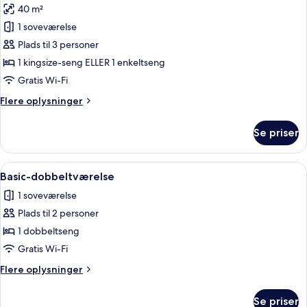
40 m²
billeder
1 soveværelse
af
Luksus-
Plads til 3 personer
suite
1 kingsize-seng ELLER 1 enkeltseng
(Bush)
Gratis Wi-Fi
Flere
Flere oplysninger
oplysninger
om
Se priser
Luksus-
suite
(Bush)
Indlæs
Et soveværelse med himmelseng, store 
1
Basic-dobbeltværelse
alle
1 soveværelse
billeder
Plads til 2 personer
af
Basic-
1 dobbeltseng
dobbeltværelse
Gratis Wi-Fi
Flere
Flere oplysninger
oplysninger
om
Se priser
Basic-