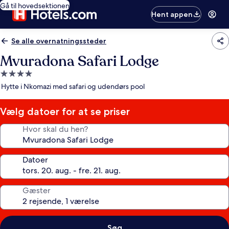
Gå til hovedsektionen
Hent appen
Se alle overnatningssteder
Mvuradona Safari Lodge
4.0-
stjernet
Hytte i Nkomazi med safari og udendørs pool
overnatningssted
Vælg datoer for at se priser
Hvor skal du hen?
Datoer
Gæster
Søg