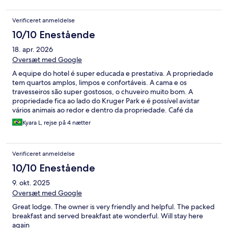
Verificeret anmeldelse
10/10 Enestående
18. apr. 2026
Oversæt med Google
A equipe do hotel é super educada e prestativa. A propriedade
tem quartos amplos, limpos e confortáveis. A cama e os
travesseiros são super gostosos, o chuveiro muito bom. A
propriedade fica ao lado do Kruger Park e é possível avistar
vários animais ao redor e dentro da propriedade. Café da
manhã, almoço e jantar deliciosos e com muitas opções de
Kyara L, rejse på 4 nætter
cardápio, inclusive com opções veganas. Super recomendo.
Nota 10 de 10.
Verificeret anmeldelse
10/10 Enestående
9. okt. 2025
Oversæt med Google
Great lodge. The owner is very friendly and helpful. The packed
breakfast and served breakfast ate wonderful. Will stay here
again