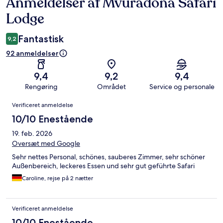
Anmeldelser af Mvuradona Safari
Anmeldelser
Lodge
Fantastisk
9,2
92 anmeldelser
9,4
9,2
9,4
Rengøring
Området
Service og personale
Anmeldelser
Verificeret anmeldelse
10/10 Enestående
19. feb. 2026
Oversæt med Google
Sehr nettes Personal, schönes, sauberes Zimmer, sehr schöner
Außenbereich, leckeres Essen und sehr gut geführte Safari
Caroline, rejse på 2 nætter
Verificeret anmeldelse
10/10 Enestående