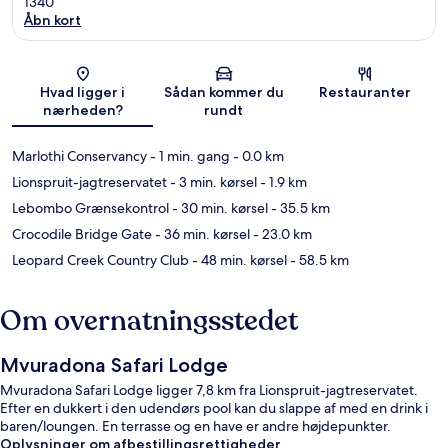
1340
Åbn kort
Kort
Hvad ligger i
Sådan kommer du
Restauranter
nærheden?
rundt
Marlothi Conservancy
- 1 min. gang
- 0.0 km
Lionspruit-jagtreservatet
- 3 min. kørsel
- 1.9 km
Lebombo Grænsekontrol
- 30 min. kørsel
- 35.5 km
Crocodile Bridge Gate
- 36 min. kørsel
- 23.0 km
Leopard Creek Country Club
- 48 min. kørsel
- 58.5 km
Om overnatningsstedet
Mvuradona Safari Lodge
Mvuradona Safari Lodge ligger 7,8 km fra Lionspruit-jagtreservatet.
Efter en dukkert i den udendørs pool kan du slappe af med en drink i
baren/loungen. En terrasse og en have er andre højdepunkter.
Oplysninger om afbestillingsrettigheder