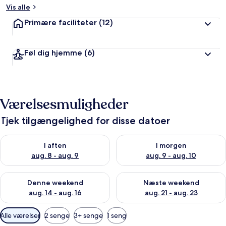
Vis alle
Primære faciliteter
(12)
Føl dig hjemme
(6)
Værelsesmuligheder
Tjek tilgængelighed for disse datoer
Tjek tilgængelighed for i aften aug. 8 - aug. 9
Tjek tilgængelighed for i morg
I aften
I morgen
aug. 8 - aug. 9
aug. 9 - aug. 10
Tjek tilgængelighed for denne weekend aug. 14 - aug. 16
Tjek tilgængelighed for næste
Denne weekend
Næste weekend
aug. 14 - aug. 16
aug. 21 - aug. 23
Tilgængelige
Alle værelser
2 senge
3+ senge
1 seng
filtre