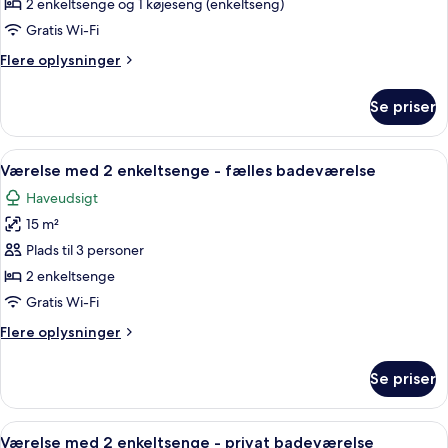
personer
2 enkeltsenge og 1 køjeseng (enkeltseng)
-
Gratis Wi-Fi
handicapvenligt
Flere
Flere oplysninger
-
oplysninger
fælles
om
Se priser
Værelse
badeværelse
til
4
Indlæs
Et værelse med to enkeltsenge, et skr
1
personer
Værelse med 2 enkeltsenge - fælles badeværelse
alle
-
Haveudsigt
handicapvenligt
billeder
-
15 m²
af
fælles
Værelse
Plads til 3 personer
badeværelse
med
2 enkeltsenge
2
Gratis Wi-Fi
enkeltsenge
Flere
Flere oplysninger
-
oplysninger
fælles
om
Se priser
Værelse
badeværelse
med
2
Indlæs
Et soveværelse med to senge, et lille b
2
enkeltsenge
Værelse med 2 enkeltsenge - privat badeværelse