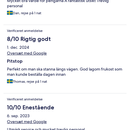
Mycket bra värde för pengarna Å fantastisk utsikt Trevlig
personal
Dan, rejse på 1 nat
Verificeret anmeldelse
8/10 Rigtig godt
1. dec. 2024
Oversæt med Google
Pitstop
Perfekt om man ska stanna längs vägen. God lagom frukost som
man kunde beställa dagen innan
Thomas, rejse på 1 nat
Verificeret anmeldelse
10/10 Enestående
6. sep. 2023
Oversæt med Google
Utmärk service och mycket trevlig personal.