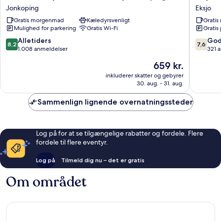
Hotel
Stadshot
Jonkoping
Eksjo
by
Annex
Gratis morgenmad
Kæledyrsvenligt
Grati
Best
Eksjo
Mulighed for parkering
Gratis Wi-Fi
Gratis
Western
City
8.2
7.6
Alletiders
God
8,2
7,6
Jonkoping
ud
ud
1.008 anmeldelser
321 
Jonkoping
af
af
Prisen
659 kr.
10,
10,
er
Alletiders,
Godt,
inkluderer skatter og gebyrer
659 kr.
30. aug. - 31. aug.
1.008
321
anmeldelser
anmelde
Sammenlign lignende overnatningssteder
Log på for at se tilgængelige rabatter og fordele. Flere
fordele til flere eventyr.
Log på
Tilmeld dig nu – det er gratis
Om området