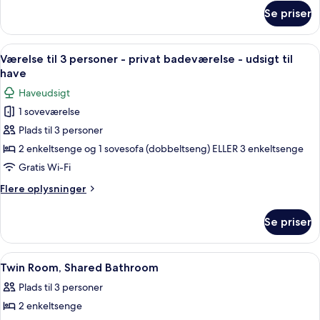
om
badeværelse
Se priser
Enkeltværelse
-
fælles
Indlæs
Et værelse med to senge, en bænk, en 
3
badeværelse
Værelse til 3 personer - privat badeværelse - udsigt til
alle
have
billeder
Haveudsigt
af
1 soveværelse
Værelse
Plads til 3 personer
til
3
2 enkeltsenge og 1 sovesofa (dobbeltseng) ELLER 3 enkeltsenge
personer
Gratis Wi-Fi
-
Flere
Flere oplysninger
privat
oplysninger
badeværelse
om
Se priser
Værelse
-
til
udsigt
3
Indlæs
Et værelse med to senge, et skrivebord
til
1
personer
Twin Room, Shared Bathroom
alle
-
have
Plads til 3 personer
privat
billeder
badeværelse
2 enkeltsenge
af
-