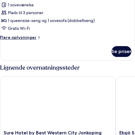
badeværelse
1 soveværelse
af
Familieværelse
Plads til 3 personer
-
1 queensize-seng og 1 sovesofa (dobbeltseng)
fælles
Gratis Wi-Fi
badeværelse
Flere
Flere oplysninger
-
oplysninger
udsigt
om
Se priser
Familieværelse
til
-
have
fælles
Lignende overnatningssteder
badeværelse
-
Sure Hotel by Best Western City Jonkoping
Eksjö St
udsigt
til
have
Sure
Eksjö
Sure Hotel by Best Western City Jonkoping
Eksjö 