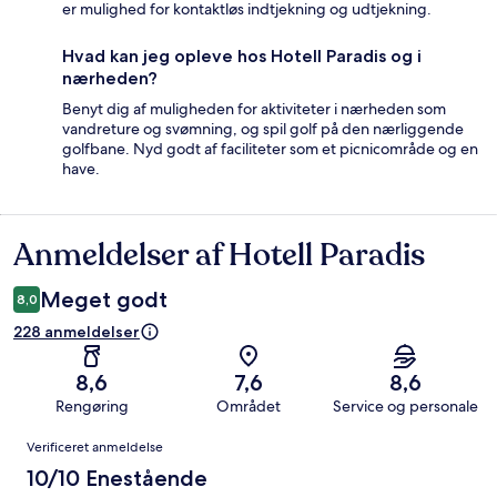
er mulighed for kontaktløs indtjekning og udtjekning.
Hvad kan jeg opleve hos Hotell Paradis og i
nærheden?
Benyt dig af muligheden for aktiviteter i nærheden som
vandreture og svømning, og spil golf på den nærliggende
golfbane. Nyd godt af faciliteter som et picnicområde og en
have.
Anmeldelser af Hotell Paradis
Anmeldelser
Meget godt
8,0
228 anmeldelser
8,6
7,6
8,6
Rengøring
Området
Service og personale
Anmeldelser
Verificeret anmeldelse
10/10 Enestående