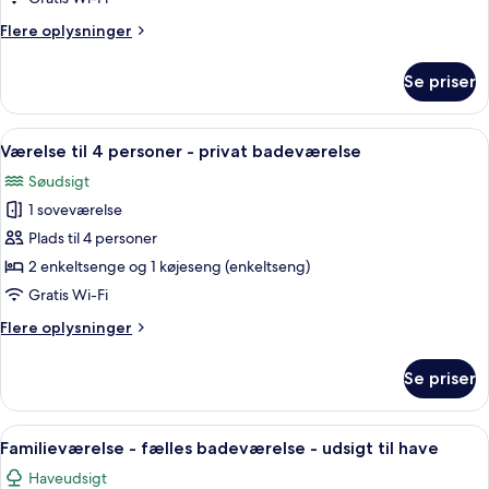
Room,
Flere
Flere oplysninger
Private
oplysninger
om
Bathroom
Se priser
Single
Room,
Private
Indlæs
Et soveværelse med køjesenge, to sen
2
Bathroom
Værelse til 4 personer - privat badeværelse
alle
Søudsigt
billeder
1 soveværelse
af
Værelse
Plads til 4 personer
til
2 enkeltsenge og 1 køjeseng (enkeltseng)
4
Gratis Wi-Fi
personer
Flere
Flere oplysninger
-
oplysninger
privat
om
Se priser
Værelse
badeværelse
til
4
Indlæs
En dobbeltseng med to puder, et dyn
2
personer
Familieværelse - fælles badeværelse - udsigt til have
alle
-
Haveudsigt
privat
billeder