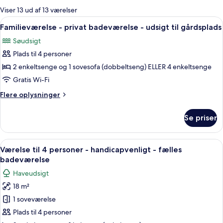
for
Viser 13 ud af 13 værelser
værelser
Indlæs
Et værelse med to enkeltsenge, hver 
3
Familieværelse - privat badeværelse - udsigt til gårdsplads
alle
Søudsigt
billeder
Plads til 4 personer
af
Familieværelse
2 enkeltsenge og 1 sovesofa (dobbeltseng) ELLER 4 enkeltsenge
-
Gratis Wi-Fi
privat
Flere
Flere oplysninger
badeværelse
oplysninger
-
om
Se priser
Familieværelse
udsigt
-
til
privat
Indlæs
Et sovesalværelse med køjesenge, en e
gårdsplads
1
badeværelse
Værelse til 4 personer - handicapvenligt - fælles
alle
-
badeværelse
udsigt
billeder
Haveudsigt
til
af
gårdsplads
18 m²
Værelse
1 soveværelse
til
4
Plads til 4 personer