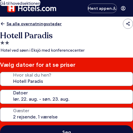
Gå til hovedsektionen
Hent appen
Se alle overnatningssteder
Hotell Paradis
2.0-
stjernet
Hotel ved søen i Eksjö med konferencecenter
overnatningssted
Vælg datoer for at se priser
Hvor skal du hen?
Datoer
Gæster
Søg