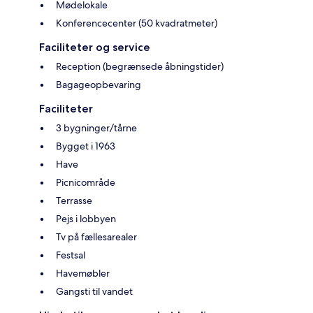
Mødelokale
Konferencecenter (50 kvadratmeter)
Faciliteter og service
Reception (begrænsede åbningstider)
Bagageopbevaring
Faciliteter
3 bygninger/tårne
Bygget i 1963
Have
Picnicområde
Terrasse
Pejs i lobbyen
Tv på fællesarealer
Festsal
Havemøbler
Gangsti til vandet