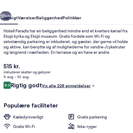
rige
Næste
37+
Oversigt
Værelser
Beliggenhed
Politikker
Hotell Paradis har en beliggenhed mindre end et kvarters kørsel fra
Eksjö kyrka og Eksjö museum. Gratis fordele som Wi-Fi og
selvstændig parkering er inkluderet, og gæster, der gerne vil holde
sig aktive, kan benytte sig af mulighederne for vandre-/cykelruter
og langrend i nærheden. En terrasse og en have er andre
højdepunkter.
Den
515 kr.
nuværende
inkluderer skatter og gebyrer
pris
9. aug. - 10. aug.
Luftfoto
er
Anmeldelser
Rigtig godt
8,0
Vis alle 228 anmeldelser
515 kr.
8,0 ud af 10.
Populære faciliteter
Kæledyrsvenligt
Gratis parkering
Gratis Wi-Fi
Ikke-ryger