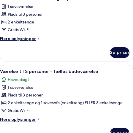
alle
-
1 soveværelse
fælles
billeder
badeværelse
Plads til 3 personer
af
Værelse
2 enkeltsenge
med
Gratis Wi-Fi
2
Flere
Flere oplysninger
enkeltsenge
oplysninger
-
om
Se priser
Værelse
privat
med
badeværelse
2
Indlæs
Et soveværelse med to senge, fjernsyn
1
enkeltsenge
Værelse til 3 personer - fælles badeværelse
alle
-
Haveudsigt
privat
billeder
badeværelse
1 soveværelse
af
Værelse
Plads til 3 personer
til
2 enkeltsenge og 1 sovesofa (enkeltseng) ELLER 3 enkeltsenge
3
Gratis Wi-Fi
personer
Flere
Flere oplysninger
-
oplysninger
fælles
om