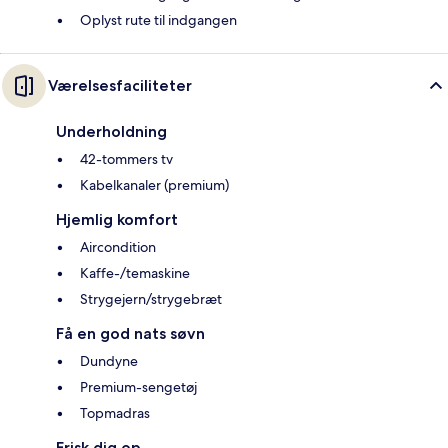
Oplyst rute til indgangen
Værelsesfaciliteter
Underholdning
42-tommers tv
Kabelkanaler (premium)
Hjemlig komfort
Aircondition
Kaffe-/temaskine
Strygejern/strygebræt
Få en god nats søvn
Dundyne
Premium-sengetøj
Topmadras
Frisk dig op