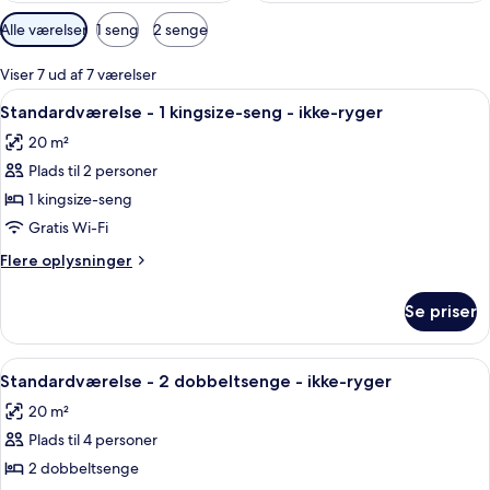
Tilgængelige
Alle værelser
1 seng
2 senge
filtre
for
Viser 7 ud af 7 værelser
værelser
Indlæs
Et hotelværelse med en seng, et skriv
4
Standardværelse - 1 kingsize-seng - ikke-ryger
alle
20 m²
billeder
Plads til 2 personer
af
Standardværelse
1 kingsize-seng
-
Gratis Wi-Fi
1
Flere
Flere oplysninger
kingsize-
oplysninger
seng
om
Se priser
Standardværelse
-
-
ikke-
1
Indlæs
Et hotelværelse med en stor seng, et s
ryger
4
kingsize-
Standardværelse - 2 dobbeltsenge - ikke-ryger
alle
seng
20 m²
-
billeder
ikke-
Plads til 4 personer
af
ryger
Standardværelse
2 dobbeltsenge