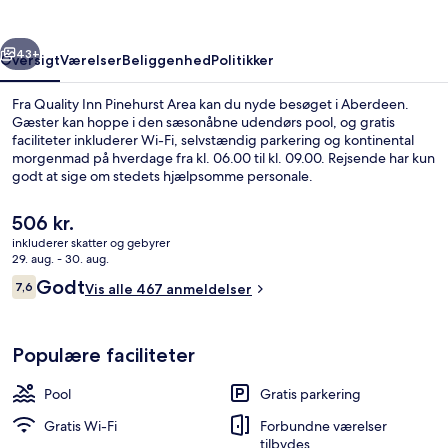
rige
Næste
43+
Oversigt
Værelser
Beliggenhed
Politikker
Fra Quality Inn Pinehurst Area kan du nyde besøget i Aberdeen.
Gæster kan hoppe i den sæsonåbne udendørs pool, og gratis
faciliteter inkluderer Wi-Fi, selvstændig parkering og kontinental
morgenmad på hverdage fra kl. 06.00 til kl. 09.00. Rejsende har kun
godt at sige om stedets hjælpsomme personale.
Den
506 kr.
nuværende
inkluderer skatter og gebyrer
pris
29. aug. - 30. aug.
Gratis kontinental morgenmad hver 
er
Anmeldelser
Godt
7,6
Vis alle 467 anmeldelser
506 kr.
7,6 ud af 10.
Populære faciliteter
Pool
Gratis parkering
Gratis Wi-Fi
Forbundne værelser
tilbydes