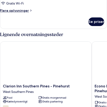
-
Værelse
Gratis Wi-Fi
balkon
-
(Upgrade)
Flere
Flere oplysninger
1
oplysninger
om
kingsize-
Se priser
Værelse
seng
-
-
1
Lignende overnatningssteder
handicapvenligt
kingsize-
seng
-
Clarion Inn Southern Pines - Pinehurst
Econo Lo
-
ikke-
handicapvenligt
ryger
-
ikke-
ryger
Clarion
Econo
Clarion Inn Southern Pines - Pinehurst
Econo 
Inn
Lodge
Pinehu
West Southern Pines
Southern
&
West So
Pool
Gratis morgenmad
Pines
Suites
Kæledyrsvenligt
Gratis parkering
-
Souther
Grati
Gratis
Pinehurst
Pines