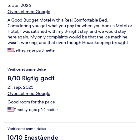
5. apr. 2026
Oversæt med Google
A Good Budget Motel with a Real Comfortable Bed.
Considering you get what you pay for when you book a Motel or
Hotel, I was satisfied with my 3-night stay, and we would stay
here again. My only complaints would be that the ice machine
wasn't working, and that even though Housekeeping brought
us fresh towels each day without us even asking for them, they
Jeffrey, rejse på 3 nætter
failed to notice that the Conditioner Despenser in the shower
was empty for our entire stay. Other than that, we had a great
stay in a very nice town with plenty of dining choices. The steak I
Verificeret anmeldelse
had at Texas Roadhouse was amazing!
8/10 Rigtig godt
21. sep. 2025
Oversæt med Google
Good room for the price
Timothy, rejse på 2 nætter
Verificeret anmeldelse
10/10 Enestående