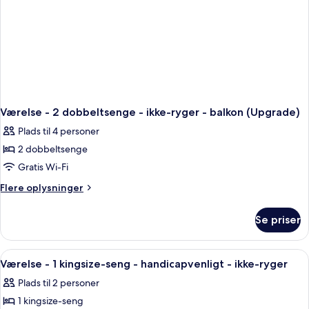
Værelse - 2 dobbeltsenge - ikke-ryger - balkon (Upgrade)
Plads til 4 personer
2 dobbeltsenge
Gratis Wi-Fi
Flere
Flere oplysninger
oplysninger
om
Se priser
Værelse
-
2
Indlæs
Et hotelværelse med seng, fjernsyn, 
4
dobbeltsenge
Værelse - 1 kingsize-seng - handicapvenligt - ikke-ryger
alle
-
Plads til 2 personer
ikke-
billeder
ryger
1 kingsize-seng
af