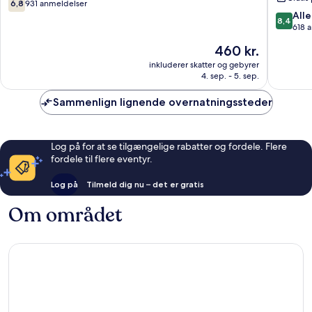
6.8
6,8
931 anmeldelser
West
-
ud
8.4
Alle
8,4
Southern
Pinehurs
af
ud
618 
Pines
West
10,
af
Prisen
460 kr.
Souther
931
10,
er
Pines
anmeldelser
Alletider
inkluderer skatter og gebyrer
460 kr.
4. sep. - 5. sep.
618
anmelde
Sammenlign lignende overnatningssteder
Log på for at se tilgængelige rabatter og fordele. Flere
fordele til flere eventyr.
Log på
Tilmeld dig nu – det er gratis
Om området