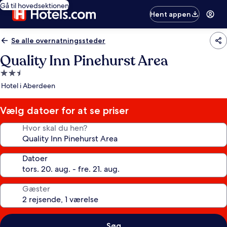
Gå til hovedsektionen
Hent appen
Se alle overnatningssteder
Quality Inn Pinehurst Area
2.5-
stjernet
Hotel i Aberdeen
overnatningssted
Vælg datoer for at se priser
Hvor skal du hen?
Datoer
Gæster
Søg