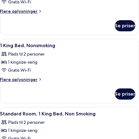
-
Gratis Wi-Fi
2
Flere
Flere oplysninger
dobbeltsenge
oplysninger
-
om
Se priser
Standardværelse
ikke-
-
ryger
2
Indlæs
Et hotelværelse med seng, stol, natbor
6
dobbeltsenge
1 King Bed, Nonsmoking
alle
-
Plads til 2 personer
ikke-
billeder
ryger
1 kingsize-seng
af
1
Gratis Wi-Fi
King
Flere
Flere oplysninger
Bed,
oplysninger
om
Nonsmoking
Se priser
1
King
Bed,
Indlæs
Et badeværelse med badekar, toilet o
1
Nonsmoking
Standard Room, 1 King Bed, Non Smoking
alle
Plads til 2 personer
billeder
1 kingsize-seng
af
Standard
Gratis Wi-Fi