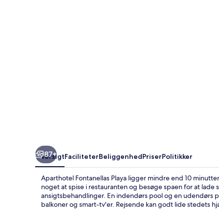
87+
Oversigt
Faciliteter
Beliggenhed
Priser
Politikker
Aparthotel Fontanellas Playa ligger mindre end 10 minutter
noget at spise i restauranten og besøge spaen for at lad
ansigtsbehandlinger. En indendørs pool og en udendørs p
balkoner og smart-tv'er. Rejsende kan godt lide stedets 