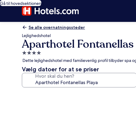
Gå til hovedsektionen
Se alle overnatningssteder
Lejlighedshotel
Aparthotel Fontanellas
4.0-
stjernet
Dette lejlighedshotel med familievenlig profil tilbyder spa 
overnatningssted
Vælg datoer for at se priser
Hvor skal du hen?
Billedgalleri
for
Aparthotel
Fontanellas
Playa