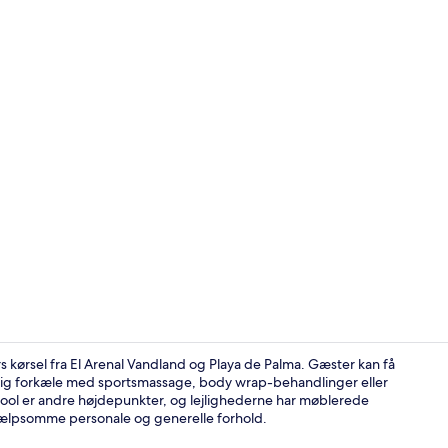
Reception
s kørsel fra El Arenal Vandland og Playa de Palma. Gæster kan få
e sig forkæle med sportsmassage, body wrap-behandlinger eller
ool er andre højdepunkter, og lejlighederne har møblerede
Deluxe-penth
hjælpsomme personale og generelle forhold.