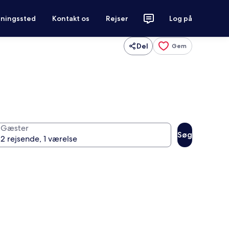
tningssted
Kontakt os
Rejser
Log på
Del
Gem
Gæster
Søg