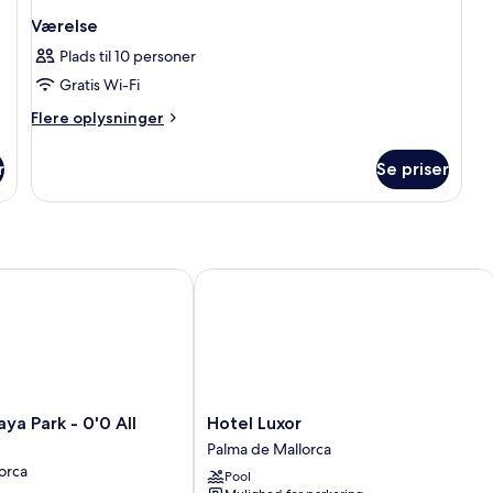
Værelse
Plads til 10 personer
Gratis Wi-Fi
Flere
Flere oplysninger
oplysninger
om
r
Se priser
Værelse
a Park - 0'0 All Inclusive
Hotel Luxor
Hotel
aya Park - 0'0 All
Hotel Luxor
Luxor
Palma de Mallorca
Palma
orca
Pool
de