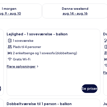
lighed for i morgen aug. 9 - aug. 10
Tjek tilgængelighed for denne weeken
I morgen
Denne weekend
ug. 9 - aug. 10
aug. 14 - aug. 16
et fjernsyn ophængt på væggen og et klædeskab.
Indlæs
Et moderne soveværelse med en stor s
I
6
Lejlighed - 1 soveværelse - balkon
D
alle
al
1 soveværelse
billeder
b
Plads til 4 personer
af
a
Lejlighed
D
2 enkeltsenge og 1 sovesofa (dobbeltseng)
-
-
Gratis Wi-Fi
1
b
Flere
Flere oplysninger
soveværelse
oplysninger
Fl
Fl
-
om
op
Lejlighed
balkon
o
-
Do
1
r
Se priser
-
soveværelse
ba
-
 stor seng, et træskab og et natbord.
balkon
Indlæs
Et moderne hotelværelse med en stor
I
4
Dobbeltværelse til 1 person - balkon
Ju
alle
al