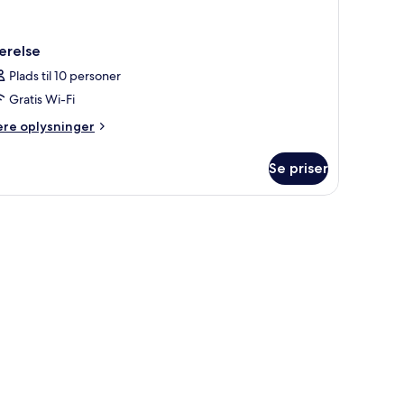
ærelse
Plads til 10 personer
Gratis Wi-Fi
ere
ere oplysninger
lysninger
m
Se priser
relse