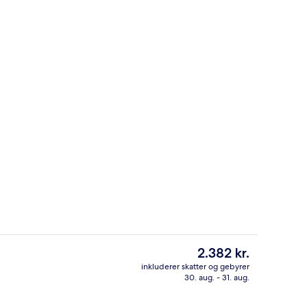
Deluxe-penthouselejlighed - 2 sovevær
Den
2.382 kr.
nuværende
inkluderer skatter og gebyrer
pris
30. aug. - 31. aug.
ouselejlighed - 2 soveværelser - boblebad - havudsigt | Privat spabad
Deluxe-penthouselejlighed - 2 sovevær
er
2.382 kr.