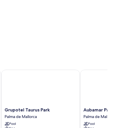
Grupotel Taurus Park
Aubamar Palma Resort
Grupotel
Aubamar
Grupotel Taurus Park
Aubamar Palma Reso
Taurus
Palma
Palma de Mallorca
Palma de Mallorca
Park
Resort
Pool
Pool
Palma
Palma