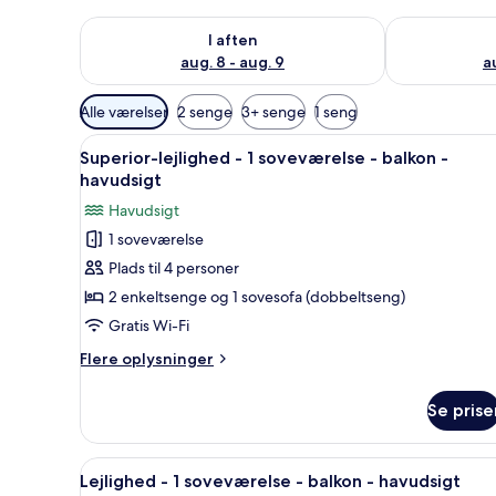
Tjek tilgængelighed for i aften aug. 8 - aug. 9
Tjek tilgænge
I aften
aug. 8 - aug. 9
a
Tilgængelige
Alle værelser
2 senge
3+ senge
1 seng
filtre
Indlæs
Et soveværelse med en seng, 
for
6
Superior-lejlighed - 1 soveværelse - balkon -
alle
værelser
havudsigt
billeder
Havudsigt
af
1 soveværelse
Superior-
Plads til 4 personer
lejlighed
-
2 enkeltsenge og 1 sovesofa (dobbeltseng)
1
Gratis Wi-Fi
soveværelse
Flere
Flere oplysninger
-
oplysninger
balkon
om
Se prise
Superior-
-
lejlighed
havudsigt
-
Indlæs
Et moderne soveværelse med en
6
1
Lejlighed - 1 soveværelse - balkon - havudsigt
alle