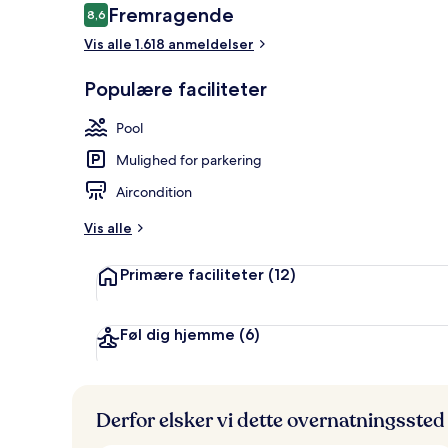
Anmeldelser
Fremragende
8,6
8,6 ud af 10.
Vis alle 1.618 anmeldelser
Veranda
Populære faciliteter
Pool
Mulighed for parkering
Aircondition
Vis alle
Primære faciliteter
(12)
Føl dig hjemme
(6)
Derfor elsker vi dette overnatningssted