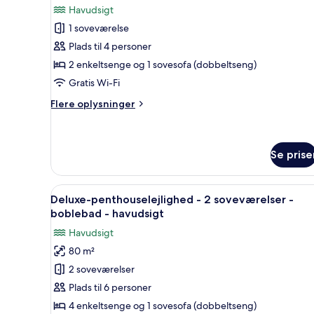
soveværelse
Havudsigt
-
billeder
balkon
1 soveværelse
af
-
Lejlighed
Plads til 4 personer
havudsigt
-
2 enkeltsenge og 1 sovesofa (dobbeltseng)
1
Gratis Wi-Fi
soveværelse
Flere
Flere oplysninger
-
oplysninger
balkon
om
Lejlighed
-
-
Se prise
havudsigt
1
soveværelse
Indlæs
Et moderne soveværelse med 
-
19
Deluxe-penthouselejlighed - 2 soveværelser -
balkon
alle
boblebad - havudsigt
-
billeder
havudsigt
Havudsigt
af
80 m²
Deluxe-
2 soveværelser
penthouselejlighed
-
Plads til 6 personer
2
4 enkeltsenge og 1 sovesofa (dobbeltseng)