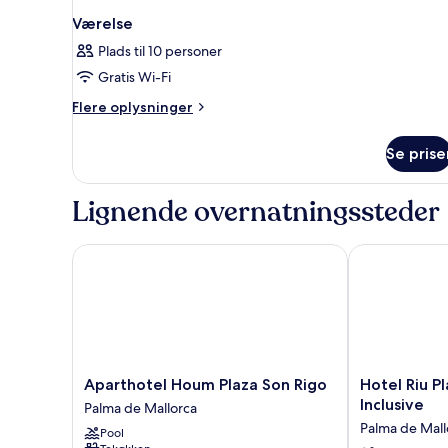
Værelse
Plads til 10 personer
Gratis Wi-Fi
Flere
Flere oplysninger
oplysninger
om
Se prise
Værelse
Lignende overnatningssteder
Aparthotel Houm Plaza Son Rigo
Hotel Riu Play
Aparthotel
Hotel
Aparthotel Houm Plaza Son Rigo
Hotel Riu Pl
Houm
Riu
Inclusive
Palma de Mallorca
Plaza
Playa
Palma de Mall
Pool
Son
Park