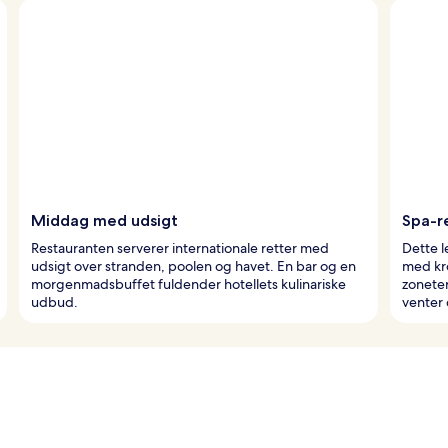
Middag med udsigt
Spa-re
Restauranten serverer internationale retter med
Dette l
udsigt over stranden, poolen og havet. En bar og en
med kr
morgenmadsbuffet fuldender hotellets kulinariske
zoneter
udbud.
venter