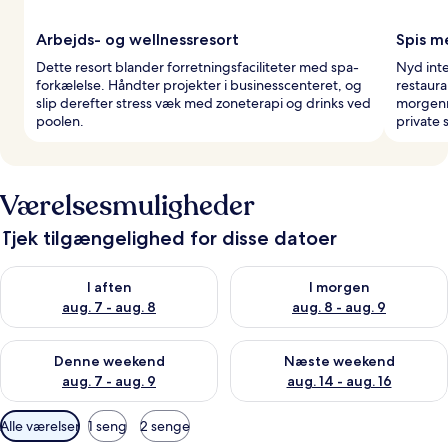
Arbejds- og wellnessresort
Spis m
Dette resort blander forretningsfaciliteter med spa-
Nyd int
forkælelse. Håndter projekter i businesscenteret, og
restaura
slip derefter stress væk med zoneterapi og drinks ved
morgenm
poolen.
private 
Værelsesmuligheder
Tjek tilgængelighed for disse datoer
Tjek tilgængelighed for i aften aug. 7 - aug. 8
Tjek tilgængelighed for i morg
I aften
I morgen
aug. 7 - aug. 8
aug. 8 - aug. 9
Tjek tilgængelighed for denne weekend aug. 7 - aug. 9
Tjek tilgængelighed for næste
Denne weekend
Næste weekend
aug. 7 - aug. 9
aug. 14 - aug. 16
Tilgængelige
Alle værelser
1 seng
2 senge
filtre