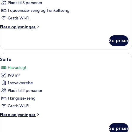
til
Plads til 3 personer
3
1 queensize-seng og 1 enkeltseng
personer
Gratis Wi-Fi
(Ombak
Flere
Flere oplysninger
Suite)
oplysninger
om
Se priser
Værelse
til
3
Indlæs
Et hotelværelse med en stor seng, et
10
personer
Suite
alle
(Ombak
Havudsigt
Suite)
billeder
198 m²
af
Suite
1 soveværelse
Plads til 2 personer
1 kingsize-seng
Gratis Wi-Fi
Flere
Flere oplysninger
oplysninger
om
Se priser
Suite