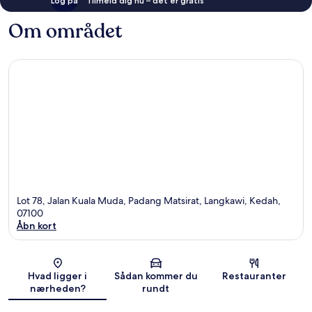
Log på
Tilmeld dig nu – det er gratis
Om området
Lot 78, Jalan Kuala Muda, Padang Matsirat, Langkawi, Kedah,
07100
Åbn kort
Kort
Hvad ligger i
Sådan kommer du
Restauranter
nærheden?
rundt