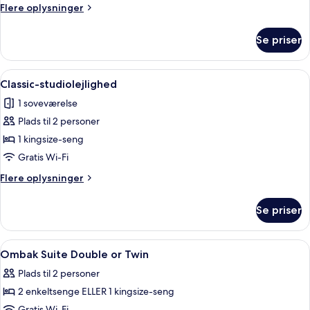
Flere
Flere oplysninger
oplysninger
om
Se priser
Exclusive-
værelse
(Ombak
Indlæs
Et hotelværelse med en seng, et skrive
5
Suite)
Classic-studiolejlighed
alle
1 soveværelse
billeder
Plads til 2 personer
af
Classic-
1 kingsize-seng
studiolejlighed
Gratis Wi-Fi
Flere
Flere oplysninger
oplysninger
om
Se priser
Classic-
studiolejlighed
Indlæs
Pengeskab på værelset, skrivebord, mø
8
Ombak Suite Double or Twin
alle
Plads til 2 personer
billeder
2 enkeltsenge ELLER 1 kingsize-seng
af
Gratis Wi-Fi