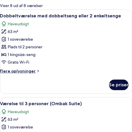
for
Viser 8 ud af 8 værelser
værelser
Indlæs
Et hotelværelse med en stor seng, et 
6
Dobbeltværelse med dobbeltseng eller 2 enkeltsenge
alle
Haveudsigt
billeder
63 m²
af
Dobbeltværelse
1 soveværelse
med
Plads til 2 personer
dobbeltseng
1 kingsize-seng
eller
Gratis Wi-Fi
2
Flere
Flere oplysninger
enkeltsenge
oplysninger
om
Se priser
Dobbeltværelse
med
dobbeltseng
Indlæs
Et hotelværelse med to senge, en træ
4
eller
Værelse til 3 personer (Ombak Suite)
alle
2
Haveudsigt
enkeltsenge
billeder
63 m²
af
Værelse
1 soveværelse