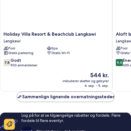
Holiday
Aloft
Holiday Villa Resort & Beachclub Langkawi
Aloft 
Villa
by
Langkawi
Langkaw
Resort
Marriott
Pool
Spa
Pool
&
Langkaw
Gratis parkering
Gratis Wi-Fi
Gratis
Beachclub
Pantai
Langkawi
Tengah
7.8
9.4
Godt
Ene
7,8
9,4
Langkawi
Langkaw
ud
ud
933 anmeldelser
655 
af
af
Prisen
544 kr.
10,
10,
er
Godt,
Eneståe
inkluderer skatter og gebyrer
544 kr.
4. sep. - 5. sep.
933
655
anmeldelser
anmelde
Sammenlign lignende overnatningssteder
Log på for at se tilgængelige rabatter og fordele. Flere
fordele til flere eventyr.