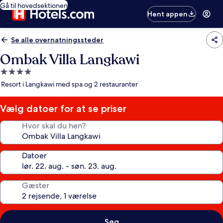
Gå til hovedsektionen
Hent appen
Se alle overnatningssteder
Ombak Villa Langkawi
4.0-
stjernet
Resort i Langkawi med spa og 2 restauranter
overnatningssted
Vælg datoer for at se priser
Hvor skal du hen?
Datoer
Gæster
Søg