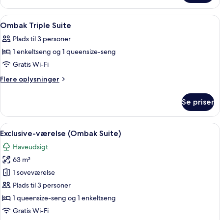
Indlæs
Pengeskab på værelset, skrivebord, mø
6
Ombak Triple Suite
alle
Plads til 3 personer
billeder
1 enkeltseng og 1 queensize-seng
af
Ombak
Gratis Wi-Fi
Triple
Flere
Flere oplysninger
Suite
oplysninger
om
Se priser
Ombak
Triple
Suite
Indlæs
Et hotelværelse med to senge, et træn
4
Exclusive-værelse (Ombak Suite)
alle
Haveudsigt
billeder
63 m²
af
Exclusive-
1 soveværelse
værelse
Plads til 3 personer
(Ombak
1 queensize-seng og 1 enkeltseng
Suite)
Gratis Wi-Fi