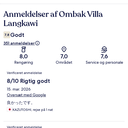
Anmeldelser af Ombak Villa
Anmeldelser
Langkawi
Godt
7,8
351 anmeldelser
8,0
7,0
7,6
Rengøring
Området
Service og personale
Anmeldelser
Verificeret anmeldelse
8/10 Rigtig godt
15. mar. 2026
Oversæt med Google
良かったです。
KAZUTOSHI, rejse på 1 nat
Verificeret anmeldelse