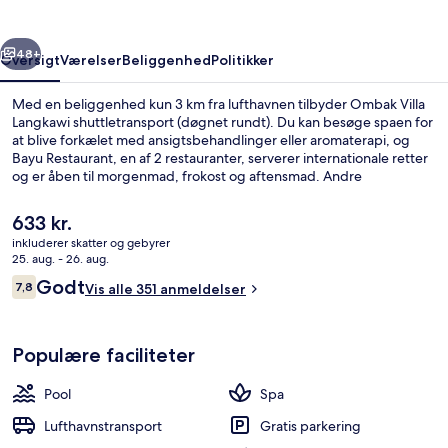
rige
Næste
48+
Oversigt
Værelser
Beliggenhed
Politikker
Med en beliggenhed kun 3 km fra lufthavnen tilbyder Ombak Villa
Langkawi shuttletransport (døgnet rundt). Du kan besøge spaen for
at blive forkælet med ansigtsbehandlinger eller aromaterapi, og
Bayu Restaurant, en af 2 restauranter, serverer internationale retter
og er åben til morgenmad, frokost og aftensmad. Andre
højdepunkter tæller en udendørs pool, en bar ved poolen og et
fitnesscenter.
Den
633 kr.
nuværende
inkluderer skatter og gebyrer
pris
25. aug. - 26. aug.
Udendørs pool, liggestole
er
Anmeldelser
Godt
7,8
Vis alle 351 anmeldelser
633 kr.
7,8 ud af 10.
Populære faciliteter
Pool
Spa
Lufthavnstransport
Gratis parkering