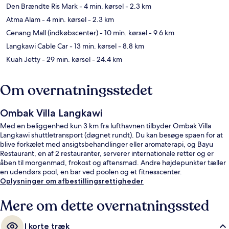
Den Brændte Ris Mark
- 4 min. kørsel
- 2.3 km
Atma Alam
- 4 min. kørsel
- 2.3 km
Cenang Mall (indkøbscenter)
- 10 min. kørsel
- 9.6 km
Langkawi Cable Car
- 13 min. kørsel
- 8.8 km
Kuah Jetty
- 29 min. kørsel
- 24.4 km
Om overnatningsstedet
Ombak Villa Langkawi
Med en beliggenhed kun 3 km fra lufthavnen tilbyder Ombak Villa
Langkawi shuttletransport (døgnet rundt). Du kan besøge spaen for at
blive forkælet med ansigtsbehandlinger eller aromaterapi, og Bayu
Restaurant, en af 2 restauranter, serverer internationale retter og er
åben til morgenmad, frokost og aftensmad. Andre højdepunkter tæller
en udendørs pool, en bar ved poolen og et fitnesscenter.
Oplysninger om afbestillingsrettigheder
Mere om dette overnatningssted
I korte træk