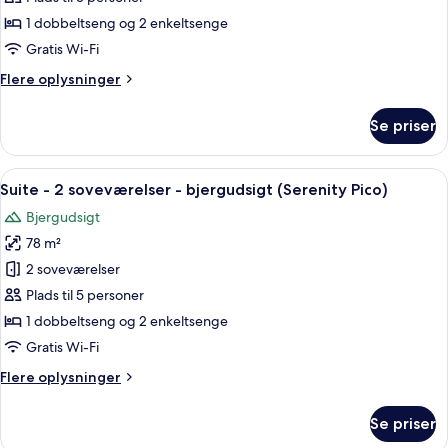
Jacuzzi)
soveværelser
1 dobbeltseng og 2 enkeltsenge
-
Gratis Wi-Fi
privat
Flere
Flere oplysninger
pool
oplysninger
-
om
Se priser
Suite
havudsigt
-
(Serenity
2
Indlæs
Et moderne køkken med en central ø, et
Elegance
15
soveværelser
Suite - 2 soveværelser - bjergudsigt (Serenity Pico)
alle
Luxe)
-
Bjergudsigt
privat
billeder
pool
78 m²
af
-
Suite
2 soveværelser
havudsigt
-
(Serenity
Plads til 5 personer
Elegance
2
1 dobbeltseng og 2 enkeltsenge
Luxe)
soveværelser
Gratis Wi-Fi
-
Flere
Flere oplysninger
bjergudsigt
oplysninger
(Serenity
om
Se priser
Pico)
Suite
-