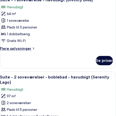
alle
-
Havudsigt
boblebad
billeder
-
64 m²
af
havudsigt
Suite
1 soveværelse
(Divinity
-
Lago)
Plads til 3 personer
1
1 dobbeltseng
soveværelse
Gratis Wi-Fi
-
Flere
Flere oplysninger
havudsigt
oplysninger
(Divinity
om
Se priser
Bliss)
Suite
-
1
Indlæs
1 soveværelse, premium-sengetøj, pen
23
soveværelse
Suite - 2 soveværelser - boblebad - havudsigt (Serenity
alle
-
Lago)
havudsigt
billeder
Havudsigt
(Divinity
af
Bliss)
97 m²
Suite
2 soveværelser
-
2
Plads til 5 personer
soveværelser