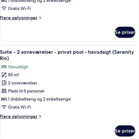
1 dobbeltseng og 2 enkeltsenge
-
Gratis Wi-Fi
boblebad
Flere
Flere oplysninger
-
oplysninger
havudsigt
om
Se priser
Suite
(Serenity
-
Lago)
2
Indlæs
En moderne stue med sofa, sofabord o
20
soveværelser
Suite - 2 soveværelser - privat pool - havudsigt (Serenity
alle
-
Rio)
boblebad
billeder
Havudsigt
-
af
havudsigt
85 m²
Suite
(Serenity
2 soveværelser
-
Lago)
2
Plads til 5 personer
soveværelser
1 dobbeltseng og 2 enkeltsenge
-
Gratis Wi-Fi
privat
Flere
Flere oplysninger
pool
oplysninger
-
om
Se priser
Suite
havudsigt
-