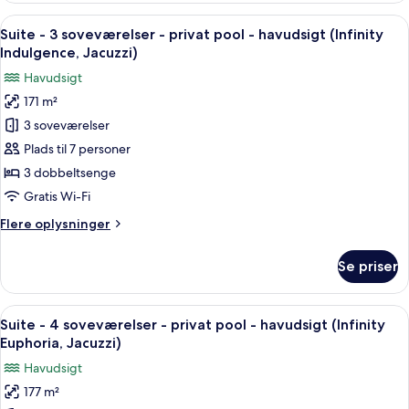
(Serenity
2
Indlæs
En moderne stue med sofa, sofabord o
Rio)
29
soveværelser
Suite - 3 soveværelser - privat pool - havudsigt (Infinity
alle
-
Indulgence, Jacuzzi)
privat
billeder
Havudsigt
pool
af
-
171 m²
Suite
havudsigt
3 soveværelser
-
(Serenity
Rio)
3
Plads til 7 personer
soveværelser
3 dobbeltsenge
-
Gratis Wi-Fi
privat
Flere
Flere oplysninger
pool
oplysninger
-
om
Se priser
Suite
havudsigt
-
(Infinity
3
Indlæs
En tagterrasse med hvide møbler, en p
Indulgence,
13
soveværelser
Suite - 4 soveværelser - privat pool - havudsigt (Infinity
alle
Jacuzzi)
-
Euphoria, Jacuzzi)
privat
billeder
Havudsigt
pool
af
-
177 m²
Suite
havudsigt