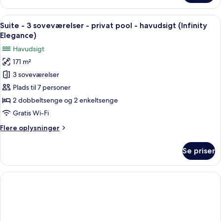
-
(Infinity
3
Indlæs
En tagterrasse med en hvid sofa, to fle
Harmony)
23
soveværelser
Suite - 3 soveværelser - privat pool - havudsigt (Infinity
alle
-
Elegance)
privat
billeder
Havudsigt
pool
af
-
171 m²
Suite
havudsigt
3 soveværelser
-
(Infinity
Harmony)
3
Plads til 7 personer
soveværelser
2 dobbeltsenge og 2 enkeltsenge
-
Gratis Wi-Fi
privat
Flere
Flere oplysninger
pool
oplysninger
-
om
Se priser
Suite
havudsigt
-
(Infinity
3
Elegance)
soveværelser
-
privat
pool
-