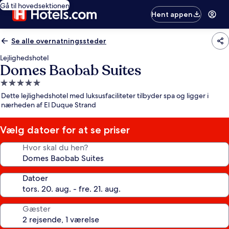
Gå til hovedsektionen
Hent appen
Se alle overnatningssteder
Lejlighedshotel
Domes Baobab Suites
5.0-
stjernet
Dette lejlighedshotel med luksusfaciliteter tilbyder spa og ligger i
overnatningssted
nærheden af El Duque Strand
Vælg datoer for at se priser
Hvor skal du hen?
Datoer
Gæster