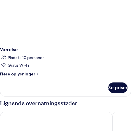
Værelse
Plads til 10 personer
Gratis Wi-Fi
Flere
Flere oplysninger
oplysninger
om
Se priser
Værelse
Lignende overnatningssteder
Hotel Vincci Selección La Plantación del Sur
Bahia de