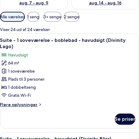
aug. 7 - aug. 9
aug. 14 - aug. 16
Tilgængelige
Alle værelser
1 seng
3+ senge
2 senge
filtre
for
Viser 24 ud af 24 værelser
værelser
Indlæs
En moderne lejlighed med balkon, køk
12
Suite - 1 soveværelse - boblebad - havudsigt (Divinity
alle
Lago)
billeder
Havudsigt
af
64 m²
Suite
1 soveværelse
-
1
Plads til 3 personer
soveværelse
1 dobbeltseng
-
Gratis Wi-Fi
boblebad
Flere
Flere oplysninger
-
oplysninger
havudsigt
om
Se priser
Suite
(Divinity
-
Lago)
1
Indlæs
En moderne balkon med hvide liggesto
14
soveværelse
Suite - 1 soveværelse - havudsigt (Divinity Bliss)