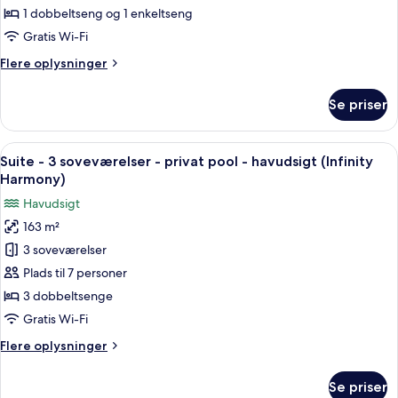
Rio)
-
1 dobbeltseng og 1 enkeltseng
1
Gratis Wi-Fi
soveværelse
Flere
Flere oplysninger
-
oplysninger
privat
om
Se priser
Grand-
pool
suite
-
-
Indlæs
En moderne stue med et stort spisebor
udsigt
13
1
Suite - 3 soveværelser - privat pool - havudsigt (Infinity
alle
soveværelse
til
Harmony)
-
billeder
pool
Havudsigt
privat
af
(Divinity
pool
163 m²
Suite
Breeze
-
3 soveværelser
-
udsigt
Luxe)
til
3
Plads til 7 personer
pool
soveværelser
3 dobbeltsenge
(Divinity
-
Breeze
Gratis Wi-Fi
privat
Luxe)
Flere
Flere oplysninger
pool
oplysninger
-
om
Se priser
Suite
havudsigt