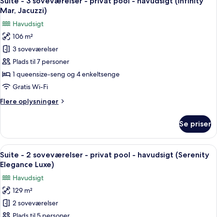
Suite - 3 soveværelser - privat pool - havudsigt (Infinity
alle
-
Mar, Jacuzzi)
privat
billeder
Havudsigt
pool
af
-
106 m²
Suite
havudsigt
3 soveværelser
-
(Infinity
Rio)
3
Plads til 7 personer
soveværelser
1 queensize-seng og 4 enkeltsenge
-
Gratis Wi-Fi
privat
Flere
Flere oplysninger
pool
oplysninger
-
om
Se priser
Suite
havudsigt
-
(Infinity
3
Indlæs
En solbelyst udendørs terrasse med sof
Mar,
21
soveværelser
Suite - 2 soveværelser - privat pool - havudsigt (Serenity
alle
Jacuzzi)
-
Elegance Luxe)
privat
billeder
Havudsigt
pool
af
-
129 m²
Suite
havudsigt
2 soveværelser
-
(Infinity
Mar,
2
Plads til 5 personer