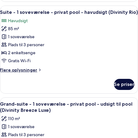
2
Indlæs
En moderne balkon med udendørs pool
13
soveværelser
Suite - 1 soveværelse - privat pool - havudsigt (Divinity Rio)
alle
-
Havudsigt
bjergudsigt
billeder
(Serenity
85 m²
af
Pico)
Suite
1 soveværelse
-
Plads til 3 personer
1
2 enkeltsenge
soveværelse
Gratis Wi-Fi
-
Flere
Flere oplysninger
privat
oplysninger
pool
om
Se priser
-
Suite
-
havudsigt
1
Indlæs
En tagpool med uendeligt vandfald, hv
(Divinity
8
soveværelse
Grand-suite - 1 soveværelse - privat pool - udsigt til pool
alle
Rio)
-
(Divinity Breeze Luxe)
privat
billeder
110 m²
pool
af
-
1 soveværelse
Grand-
havudsigt
Plads til 3 personer
suite
(Divinity