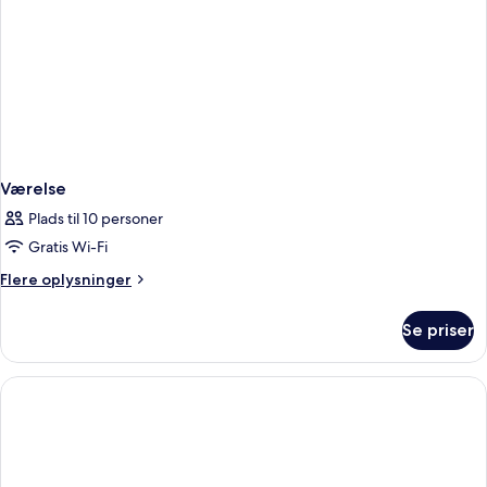
havudsigt
(Infinity
Elegance)
Værelse
Plads til 10 personer
Gratis Wi-Fi
Flere
Flere oplysninger
oplysninger
om
Se priser
Værelse