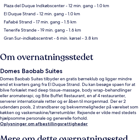
Plaza del Duque Indkøbscenter
- 12 min. gang
- 1.0 km
El Duque Strand
- 12 min. gang
- 1.0 km
Fañabé Strand
- 17 min. gang
- 1.5 km
Tenerife Strande
- 19 min. gang
- 1.6 km
Gran Sur-indkøbscentret
- 6 min. kørsel
- 3.8 km
Om overnatningsstedet
Domes Baobab Suites
Domes Baobab Suites tilbyder en gratis børneklub og ligger mindre
end et kvarters gang fra El Duque Strand. Du kan besøge spaen for at
blive forkælet med deep tissue-massage, body wrap-behandlinger
eller aromaterapi, og Bite Buffet Restaurant, en af 4 restauranter,
serverer internationale retter og er åben til morgenmad. Der er 2
udendørs pools, 2 strandbarer og bekvemmeligheder på værelset som
køkken og vaskemaskine/tørretumbler. Rejsende er vilde med stedets
hjælpsomme personale og generelle forhold.
Oplysninger om afbestillingsrettigheder
Mere om dette overnatningssted