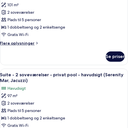
af
(Serenity
101 m²
Suite
Essence
2 soveværelser
-
Luxe)
2
Plads til 5 personer
soveværelser
1 dobbeltseng og 2 enkeltsenge
-
Gratis Wi-Fi
boblebad
Flere
Flere oplysninger
-
oplysninger
havudsigt
om
Se priser
Suite
(Serenity
-
Allegra)
2
Indlæs
En moderne stue med stort vindue, hvi
13
soveværelser
Suite - 2 soveværelser - privat pool - havudsigt (Serenity
alle
-
Mar, Jacuzzi)
boblebad
billeder
Havudsigt
-
af
havudsigt
97 m²
Suite
(Serenity
2 soveværelser
-
Allegra)
2
Plads til 5 personer
soveværelser
1 dobbeltseng og 2 enkeltsenge
-
Gratis Wi-Fi