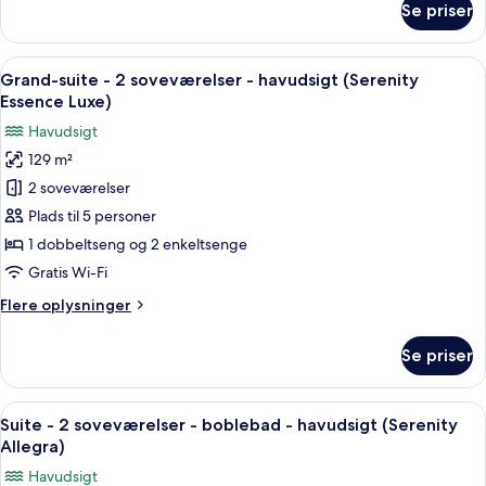
Se priser
Bliss)
Suite
-
2
Indlæs
En moderne stue med sofa, fjernsyn o
13
soveværelser
Grand-suite - 2 soveværelser - havudsigt (Serenity
alle
-
Essence Luxe)
havudsigt
billeder
Havudsigt
(Serenity
af
Bliss)
129 m²
Grand-
2 soveværelser
suite
-
Plads til 5 personer
2
1 dobbeltseng og 2 enkeltsenge
soveværelser
Gratis Wi-Fi
-
Flere
Flere oplysninger
havudsigt
oplysninger
(Serenity
om
Se priser
Grand-
Essence
suite
Luxe)
-
Indlæs
En moderne balkon med pool, liggestol
17
2
Suite - 2 soveværelser - boblebad - havudsigt (Serenity
alle
soveværelser
Allegra)
-
billeder
Havudsigt
havudsigt