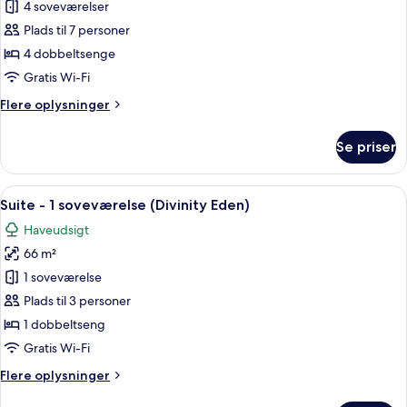
4 soveværelser
-
(Infinity
Indulgence,
4
Plads til 7 personer
Jacuzzi)
soveværelser
4 dobbeltsenge
-
Gratis Wi-Fi
privat
Flere
Flere oplysninger
pool
oplysninger
-
om
Se priser
Suite
havudsigt
-
(Infinity
4
Indlæs
Suite - 1 soveværelse (Divinity Eden) | 
Euphoria,
12
soveværelser
Suite - 1 soveværelse (Divinity Eden)
alle
Jacuzzi)
-
Haveudsigt
privat
billeder
pool
66 m²
af
-
Suite
1 soveværelse
havudsigt
-
(Infinity
Plads til 3 personer
Euphoria,
1
1 dobbeltseng
Jacuzzi)
soveværelse
Gratis Wi-Fi
(Divinity
Flere
Flere oplysninger
Eden)
oplysninger
om