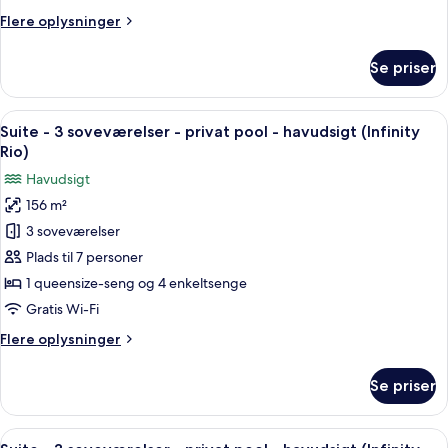
privat
Flere
Flere oplysninger
pool
oplysninger
-
om
Se priser
Suite
havudsigt
-
(Serenity
2
Indlæs
Et poolområde med liggestole, et spise
Mar,
11
soveværelser
Suite - 3 soveværelser - privat pool - havudsigt (Infinity
alle
Jacuzzi)
-
Rio)
privat
billeder
Havudsigt
pool
af
-
156 m²
Suite
havudsigt
3 soveværelser
-
(Serenity
Mar,
3
Plads til 7 personer
Jacuzzi)
soveværelser
1 queensize-seng og 4 enkeltsenge
-
Gratis Wi-Fi
privat
Flere
Flere oplysninger
pool
oplysninger
-
om
Se priser
Suite
havudsigt
-
(Infinity
3
Indlæs
Et moderne udendørs spiseområde med
Rio)
20
soveværelser