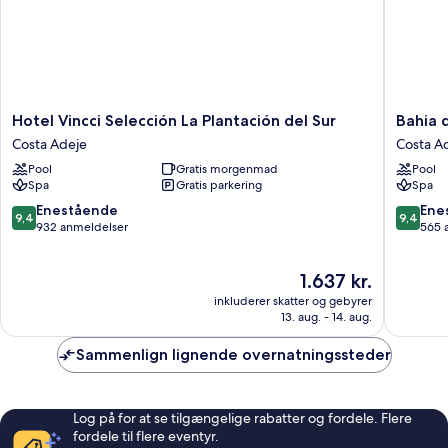
Hotel
Bahia
Hotel Vincci Selección La Plantación del Sur
Bahia 
Vincci
del
Costa Adeje
Costa A
Selección
Duque
Pool
Gratis morgenmad
Pool
La
Costa
Spa
Gratis parkering
Spa
Plantación
Adeje
del
9.4
9.4
Enestående
Ene
9,4
9,4
Sur
ud
ud
932 anmeldelser
565 
Costa
af
af
Adeje
10,
10,
Prisen
1.637 kr.
Enestående,
Eneståe
er
932
565
inkluderer skatter og gebyrer
1.637 kr.
anmeldelser
anmelde
13. aug. - 14. aug.
Sammenlign lignende overnatningssteder
Log på for at se tilgængelige rabatter og fordele. Flere
fordele til flere eventyr.