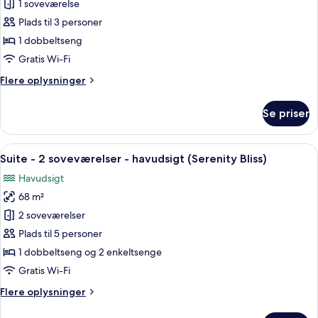
Suite
1 soveværelse
-
Plads til 3 personer
1
1 dobbeltseng
soveværelse
Gratis Wi-Fi
-
Flere
Flere oplysninger
havudsigt
oplysninger
(Divinity
om
Se priser
Mar,
Suite
-
Jacuzzi)
1
Indlæs
En moderne stue med sofa, sofabord og
17
soveværelse
Suite - 2 soveværelser - havudsigt (Serenity Bliss)
alle
-
Havudsigt
havudsigt
billeder
(Divinity
68 m²
af
Mar,
Suite
2 soveværelser
Jacuzzi)
-
Plads til 5 personer
2
1 dobbeltseng og 2 enkeltsenge
soveværelser
Gratis Wi-Fi
-
Flere
Flere oplysninger
havudsigt
oplysninger
(Serenity
om