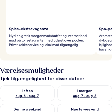
Spise-ekstravaganza
Spa-pa
Nyd en gratis morgenmadsbuffet og international
Aromate
mad på to restauranter med udsigt over poolen.
dybdegå
Privat kokkeservice og lokal mad tilgængelig.
lejlighe
haven g
Værelsesmuligheder
Tjek tilgængelighed for disse datoer
Tjek tilgængelighed for i aften aug. 6 - aug. 7
Tjek tilgængelighed for i morg
I aften
I morgen
aug. 6 - aug. 7
aug. 7 - aug. 8
Tjek tilgængelighed for denne weekend aug. 7 - aug. 9
Tjek tilgængelighed for næste
Denne weekend
Næste weekend