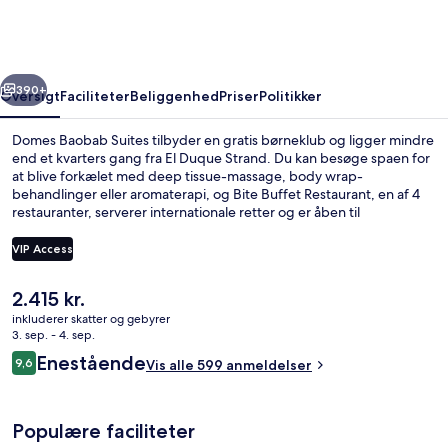
rige
Næste
390+
Oversigt
Faciliteter
Beliggenhed
Priser
Politikker
Domes Baobab Suites tilbyder en gratis børneklub og ligger mindre
end et kvarters gang fra El Duque Strand. Du kan besøge spaen for
at blive forkælet med deep tissue-massage, body wrap-
behandlinger eller aromaterapi, og Bite Buffet Restaurant, en af 4
restauranter, serverer internationale retter og er åben til
morgenmad. Der er 2 udendørs pools, 2 strandbarer og
bekvemmeligheder på værelset som køkken og
VIP Access
vaskemaskine/tørretumbler. Rejsende er vilde med stedets
hjælpsomme personale og generelle forhold.
Den
2.415 kr.
Suite - 4 soveværelser - privat pool - 
nuværende
inkluderer skatter og gebyrer
pris
3. sep. - 4. sep.
er
Anmeldelser
Enestående
9,6
Vis alle 599 anmeldelser
2.415 kr.
9,6 ud af 10.
Populære faciliteter