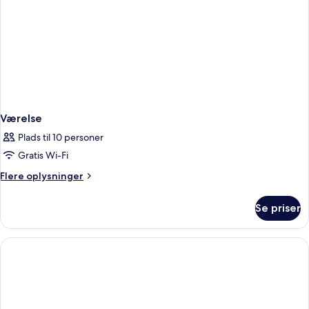
Værelse
Plads til 10 personer
Gratis Wi-Fi
Flere
Flere oplysninger
oplysninger
om
Se priser
Værelse