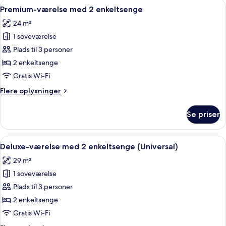
Indlæs
Et hotelværelse med to senge, et skriv
7
Premium-værelse med 2 enkeltsenge
alle
24 m²
billeder
1 soveværelse
af
Premium-
Plads til 3 personer
værelse
2 enkeltsenge
med
Gratis Wi-Fi
2
Flere
Flere oplysninger
enkeltsenge
oplysninger
om
Se priser
Premium-
værelse
med
Indlæs
Et hotelværelse med to senge, et skrive
7
2
Deluxe-værelse med 2 enkeltsenge (Universal)
alle
enkeltsenge
29 m²
billeder
1 soveværelse
af
Deluxe-
Plads til 3 personer
værelse
2 enkeltsenge
med
Gratis Wi-Fi
2