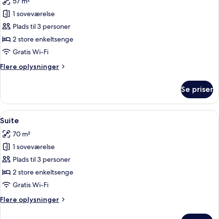
57 m²
billeder
1 soveværelse
af
Suite
Plads til 3 personer
(Collaboration)
2 store enkeltsenge
Gratis Wi-Fi
Flere
Flere oplysninger
oplysninger
om
Se priser
Suite
(Collaboration)
Indlæs
Et moderne hotelværelse med sofaarr
11
Suite
alle
70 m²
billeder
1 soveværelse
af
Suite
Plads til 3 personer
2 store enkeltsenge
Gratis Wi-Fi
Flere
Flere oplysninger
oplysninger
om