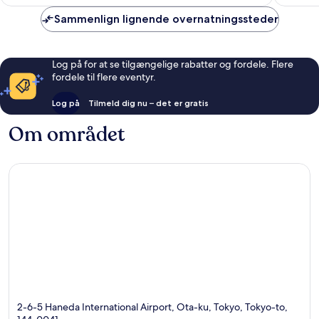
672 kr.
Terminal
12.177
3
anmeldelser
Sammenlign lignende overnatningssteder
Ota
Log på for at se tilgængelige rabatter og fordele. Flere
fordele til flere eventyr.
Log på
Tilmeld dig nu – det er gratis
Om området
2-6-5 Haneda International Airport, Ota-ku, Tokyo, Tokyo-to,