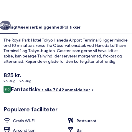
Hotel
Tokyo
Haneda
rige
Næste
Airport
71+
Oversigt
Værelser
Beliggenhed
Politikker
Terminal
The Royal Park Hotel Tokyo Haneda Airport Terminal 3 ligger mindre
3
end 10 minutters kørsel fra Observationsdæk ved Haneda Lufthavn
Terminal 1 og Tokyo-bugten. Gæster, som gerne vil have lidt at
spise, kan besøge Tailwind, der serverer morgenmad, frokost og
aftensmad. Rejsende er glade for den korte gåtur til offentlig
transport: Haneda Lufthavn Terminal 3 ligger få skridt derfra og
Haneda International Lufthavnsterminal Station ligger 10 minutter
Den
825 kr.
væk.
nuværende
25. aug. - 26. aug.
pris
Anmeldelser
Fantastisk
Indgang
9,0
er
Vis alle 7.042 anmeldelser
9,0 ud af 10.
825 kr.
Populære faciliteter
Gratis Wi-Fi
Restaurant
Aircondition
Bar