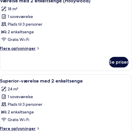
Værelse med 2 enkeltsenge (Hollywood)
alle
18 m²
billeder
1 soveværelse
af
Værelse
Plads til 3 personer
med
2 enkeltsenge
2
Gratis Wi-Fi
enkeltsenge
Flere
Flere oplysninger
(Hollywood)
oplysninger
om
Se priser
Værelse
med
2
Indlæs
Et hotelværelse med to senge, et skriv
8
enkeltsenge
Superior-værelse med 2 enkeltsenge
alle
(Hollywood)
24 m²
billeder
1 soveværelse
af
Superior-
Plads til 3 personer
værelse
2 enkeltsenge
med
Gratis Wi-Fi
2
Flere
Flere oplysninger
enkeltsenge