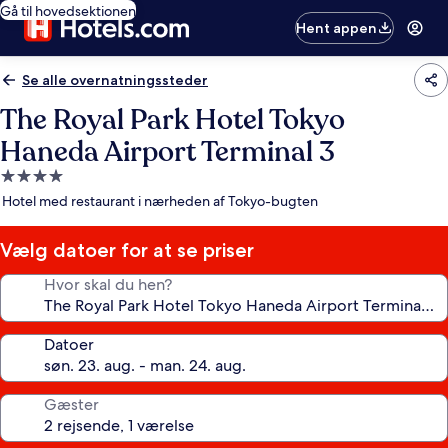
Gå til hovedsektionen
Hent appen
Se alle overnatningssteder
The Royal Park Hotel Tokyo
Haneda Airport Terminal 3
4.0-
stjernet
Hotel med restaurant i nærheden af Tokyo-bugten
overnatningssted
Vælg datoer for at se priser
Hvor skal du hen?
Datoer
Gæster