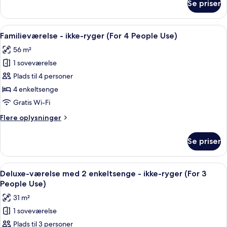
Se priser
Suite
Indlæs
Et hotelværelse med to senge, en sofa,
7
Familieværelse - ikke-ryger (For 4 People Use)
alle
56 m²
billeder
1 soveværelse
af
Familieværelse
Plads til 4 personer
-
4 enkeltsenge
ikke-
Gratis Wi-Fi
ryger
Flere
Flere oplysninger
(For
oplysninger
4
om
Se priser
Familieværelse
People
-
Use)
ikke-
Indlæs
Et hotelværelse med to senge, et skrive
7
ryger
Deluxe-værelse med 2 enkeltsenge - ikke-ryger (For 3
alle
(For
People Use)
4
billeder
31 m²
People
af
Use)
1 soveværelse
Deluxe-
Plads til 3 personer
værelse