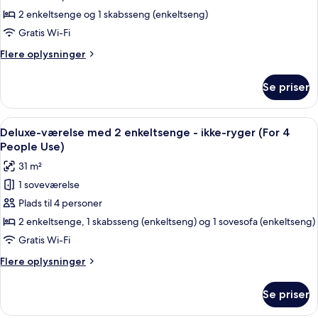
med
2 enkeltsenge og 1 skabsseng (enkeltseng)
2
Gratis Wi-Fi
enkeltsenge
Flere
Flere oplysninger
-
oplysninger
ikke-
om
Se priser
Deluxe-
ryger
værelse
(For
med
Indlæs
Et hotelværelse med to senge, et skrive
3
7
2
Deluxe-værelse med 2 enkeltsenge - ikke-ryger (For 4
alle
enkeltsenge
People
People Use)
-
billeder
Use)
31 m²
ikke-
af
ryger
1 soveværelse
Deluxe-
(For
Plads til 4 personer
værelse
3
People
med
2 enkeltsenge, 1 skabsseng (enkeltseng) og 1 sovesofa (enkeltseng)
Use)
2
Gratis Wi-Fi
enkeltsenge
Flere
Flere oplysninger
-
oplysninger
ikke-
om
Se priser
Deluxe-
ryger
værelse