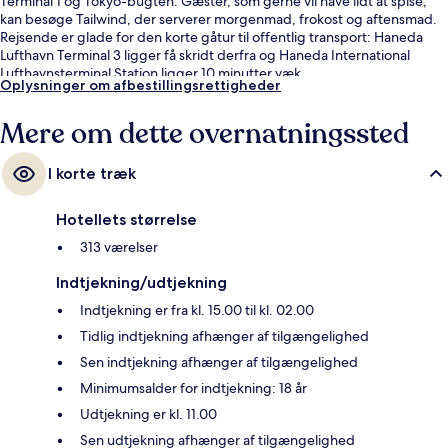
Terminal 1 og Tokyo-bugten. Gæster, som gerne vil have lidt at spise,
kan besøge Tailwind, der serverer morgenmad, frokost og aftensmad.
Rejsende er glade for den korte gåtur til offentlig transport: Haneda
Lufthavn Terminal 3 ligger få skridt derfra og Haneda International
Lufthavnsterminal Station ligger 10 minutter væk.
Oplysninger om afbestillingsrettigheder
Mere om dette overnatningssted
I korte træk
Hotellets størrelse
313 værelser
Indtjekning/udtjekning
Indtjekning er fra kl. 15.00 til kl. 02.00
Tidlig indtjekning afhænger af tilgængelighed
Sen indtjekning afhænger af tilgængelighed
Minimumsalder for indtjekning: 18 år
Udtjekning er kl. 11.00
Sen udtjekning afhænger af tilgængelighed