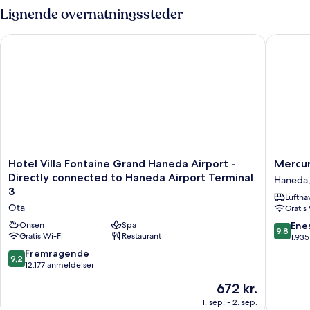
(For
med
Lignende overnatningssteder
4
2
enkeltsenge
People
Hotel Villa Fontaine Grand Haneda Airport - Directly connect
Mercure 
-
Use)
ikke-
ryger
(For
4
People
Use)
Hotel
Mercur
Hotel Villa Fontaine Grand Haneda Airport -
Mercur
Villa
Tokyo
Directly connected to Haneda Airport Terminal
Haneda
Fontaine
Haneda
3
Luftha
Grand
Airport
Ota
Gratis
Haneda
Haneda,
Airport
9.8
Onsen
Spa
Ene
9,8
-
Gratis Wi-Fi
Restaurant
ud
1.93
Directly
af
9.2
Fremragende
9,2
connected
10,
ud
12.177 anmeldelser
to
Eneståe
af
Prisen
Haneda
672 kr.
1.935
10,
er
Airport
anmelde
Fremragende,
1. sep. - 2. sep.