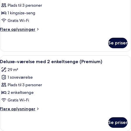
Comfort-
Plads til 3 personer
dobbeltværelse
1 kingsize-seng
Gratis Wi-Fi
Flere
Flere oplysninger
oplysninger
om
Se priser
Comfort-
dobbeltværelse
Indlæs
Et hotelværelse med sofa, stol, lille b
7
Deluxe-værelse med 2 enkeltsenge (Premium)
alle
29 m²
billeder
1 soveværelse
af
Deluxe-
Plads til 3 personer
værelse
2 enkeltsenge
med
Gratis Wi-Fi
2
Flere
Flere oplysninger
enkeltsenge
oplysninger
(Premium)
om
Se priser
Deluxe-
værelse