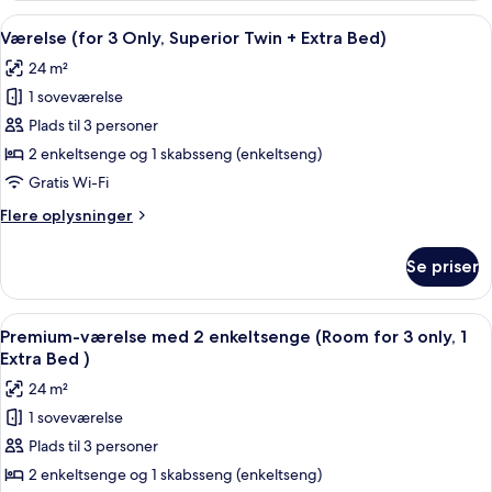
med
Indlæs
Et hotelværelse med to senge, et skriv
8
2
Værelse (for 3 Only, Superior Twin + Extra Bed)
alle
enkeltsenge
24 m²
(Premium)
billeder
1 soveværelse
af
Værelse
Plads til 3 personer
(for
2 enkeltsenge og 1 skabsseng (enkeltseng)
3
Gratis Wi-Fi
Only,
Flere
Flere oplysninger
Superior
oplysninger
Twin
om
Se priser
Værelse
+
(for
Extra
3
Indlæs
Et hotelværelse med to senge, et skriv
Bed)
7
Only,
Premium-værelse med 2 enkeltsenge (Room for 3 only, 1
alle
Superior
Extra Bed )
Twin
billeder
24 m²
+
af
Extra
1 soveværelse
Premium-
Bed)
Plads til 3 personer
værelse
med
2 enkeltsenge og 1 skabsseng (enkeltseng)