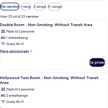
Tilgængelige
Alle værelser
1 seng
2 senge
3+ senge
filtre
for
Viser 23 ud af 23 værelser
værelser
Indlæs
Et hotelværelse med seng, sofa, et sof
7
Double Room - Non-Smoking, Without Transit Area
alle
Plads til 2 personer
billeder
1 dobbeltseng
af
Double
Gratis Wi-Fi
Room
Flere
Flere oplysninger
-
oplysninger
om
Non-
Se priser
Double
Smoking,
Room
Without
-
Indlæs
Et moderne hotelværelse med en stor se
6
Transit
Non-
Hollywood Twin Room - Non-Smoking, Without Transit
alle
Smoking,
Area
Area
Without
billeder
Plads til 2 personer
Transit
af
Area
2 enkeltsenge
Hollywood
Gratis Wi-Fi
Twin