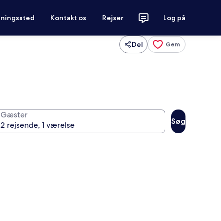
tningssted
Kontakt os
Rejser
Log på
Del
Gem
Gæster
Søg