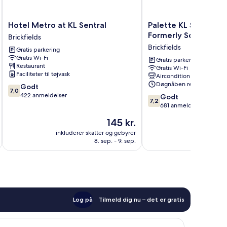
Hotel
Palette
Hotel Metro at KL Sentral
Palette KL Sentral S
Metro
KL
Formerly Scott Hote
Brickfields
at
Sentral
Brickfields
Gratis parkering
KL
Station
Gratis Wi-Fi
Sentral
Formerly
Gratis parkering
Restaurant
Gratis Wi-Fi
Brickfields
Scott
Faciliteter til tøjvask
Aircondition
Hotel
Døgnåben reception
7.0
Godt
Brickfields
7,0
ud
422 anmeldelser
7.2
Godt
7,2
af
ud
681 anmeldelser
10,
af
Prisen
145 kr.
Godt,
10,
er
422
Godt,
inkluderer skatter og gebyrer
inkluderer 
145 kr.
anmeldelser
8. sep. - 9. sep.
681
anmeldelser
Log på
Tilmeld dig nu – det er gratis