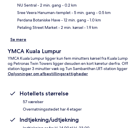
NU Sentral
- 2 min. gang
- 0.2 km
Kor
Sree Veera Hanuman-templet
- 5 min. gang
- 0.5 km
Perdana Botaniske Have
- 12 min. gang
- 1.0 km
Petaling Street Market
- 2 min. kørsel
- 1.9 km
Se mere
YMCA Kuala Lumpur
YMCA Kuala Lumpur ligger kun fem minutters kørsel fra Kuala Lumpu
og Petronas Twin Towers ligger desuden en kort køretur derfra. Offe
station ligger 3 minutter væk og Tun Sambanthan LRT-station ligger 
Oplysninger om afbestillingsrettigheder
Hotellets størrelse
57 værelser
Overnatningsstedet har 4 etager
Indtjekning/udtjekning
Indtjekning er fra kl. 14.00 til kl. 23.00