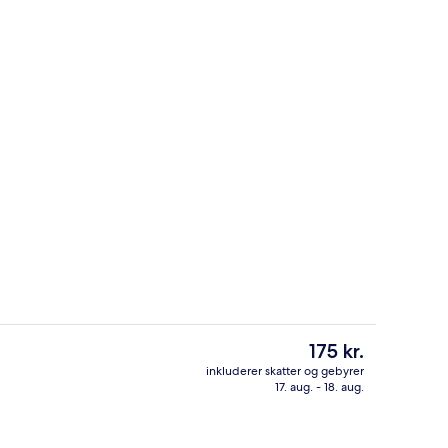
Reception
Den
175 kr.
nuværende
inkluderer skatter og gebyrer
pris
17. aug. - 18. aug.
eter
Skrivebord, mørklægningsgardiner, gra
er
175 kr.