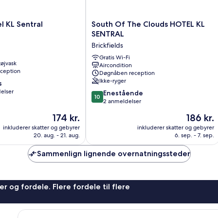
South
 KL Sentral
South Of The Clouds HOTEL KL
Of
SENTRAL
The
Brickfields
Clouds
HOTEL
Gratis Wi-Fi
 tøjvask
Aircondition
KL
ception
Døgnåben reception
SENTRAL
Ikke-ryger
s
Brickfields
elser
10.0
Enestående
10
ud
2 anmeldelser
af
Prisen
Prisen
174 kr.
186 kr.
10,
er
er
Enestående,
inkluderer skatter og gebyrer
inkluderer skatter og gebyrer
174 kr.
186 kr.
20. aug. - 21. aug.
6. sep. - 7. sep.
2
anmeldelser
Sammenlign lignende overnatningssteder
r og fordele. Flere fordele til flere