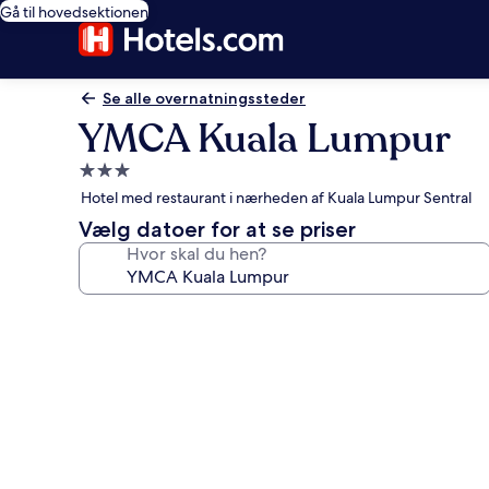
Gå til hovedsektionen
Se alle overnatningssteder
YMCA Kuala Lumpur
3.0-
stjernet
Hotel med restaurant i nærheden af Kuala Lumpur Sentral
overnatningssted
Vælg datoer for at se priser
Hvor skal du hen?
Billedgalleri
for
YMCA
Kuala
Lumpur