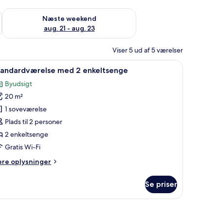
d aug. 14 - aug. 16
Tjek tilgængelighed for næste weekend aug. 21 - aug. 23
Næste weekend
aug. 21 - aug. 23
Viser 5 ud af 5 værelser
tis Wi-Fi, sengetøj
ndlæs
Et hotelværelse med to senge, et natbord me
2
tandardværelse med 2 enkeltsenge
le
Byudsigt
illeder
20 m²
f
tandardværelse
1 soveværelse
ed
Plads til 2 personer
2 enkeltsenge
nkeltsenge
Gratis Wi-Fi
ere
ere oplysninger
lysninger
m
Se priser
andardværelse
ed
, et mønstret tæppe og to vægmonterede lamper.
keltsenge