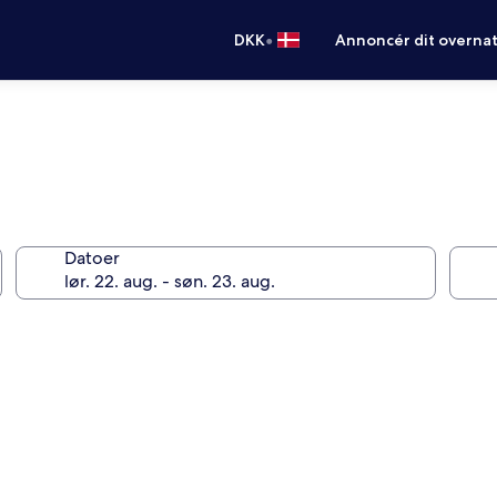
•
DKK
Annoncér dit overna
Datoer