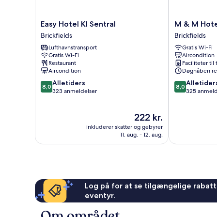
Easy
M
Easy Hotel Kl Sentral
M & M Hotel
Hotel
&
Brickfields
Brickfields
Kl
M
Lufthavnstransport
Gratis Wi-Fi
Sentral
Hotel
Gratis Wi-Fi
Aircondition
Brickfields
KL
Restaurant
Faciliteter til
Sentral
Aircondition
Døgnåben re
Brickfields
8.0
8.0
Alletiders
Alletider
8,0
8,0
ud
ud
323 anmeldelser
325 anmeld
af
af
10,
10,
Prisen
222 kr.
Alletiders,
Alletiders,
er
323
325
inkluderer skatter og gebyrer
222 kr.
anmeldelser
anmeldelser
11. aug. - 12. aug.
Log på for at se tilgængelige rabatte
eventyr.
Om området