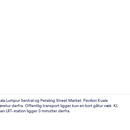
Tennisbane
la Lumpur Sentral og Petaling Street Market. Pavilion Kuala
etur derfra. Offentlig transport ligger kun en kort gåtur væk: KL
n LRT-station ligger 3 minutter derfra.
Sportsfacilit