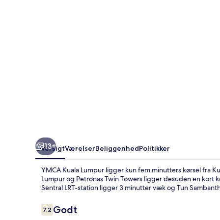
13+
Oversigt
Værelser
Beliggenhed
Politikker
YMCA Kuala Lumpur ligger kun fem minutters kørsel fra Kua
Lumpur og Petronas Twin Towers ligger desuden en kort kør
Sentral LRT-station ligger 3 minutter væk og Tun Sambantha
Anmeldelser
Godt
7,2
7,2 ud af 10.