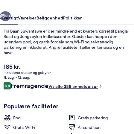
rige
Næste
61+
Oversigt
Værelser
Beliggenhed
Politikker
Fra Baan Suwantawe er der mindre end et kvarters kørsel til Bangla
Road og Jungceylon Indkøbscenter. Gæster kan hoppe i den
udendørs pool, og gratis fordele som Wi-Fi og selvstændig
parkering er inkluderet. Andre faciliteter tæller en terrasse og en
have.
Den
185 kr.
nuværende
inkluderer skatter og gebyrer
pris
11. aug. - 12. aug.
Udendørs pool, liggestole
er
Anmeldelser
Fremragende
8,8
Vis alle 388 anmeldelser
185 kr.
8,8 ud af 10.
Populære faciliteter
Pool
Gratis parkering
Gratis Wi-Fi
Aircondition