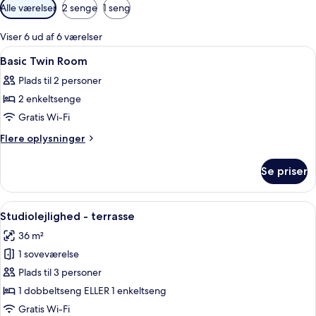
Tilgængelige
Alle værelser
2 senge
1 seng
filtre
for
Viser 6 ud af 6 værelser
værelser
Indlæs
Et hotelværelse med seng, skrivebord,
4
Basic Twin Room
alle
Plads til 2 personer
billeder
2 enkeltsenge
af
Basic
Gratis Wi-Fi
Twin
Flere
Flere oplysninger
Room
oplysninger
om
Se priser
Basic
Twin
Room
Indlæs
Et hotelværelse med en stor seng, et sk
19
Studiolejlighed - terrasse
alle
36 m²
billeder
1 soveværelse
af
Studiolejlighed
Plads til 3 personer
-
1 dobbeltseng ELLER 1 enkeltseng
terrasse
Gratis Wi-Fi