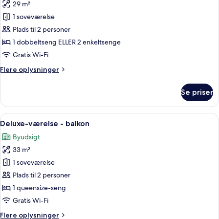
29 m²
af
Deluxe-
1 soveværelse
værelse
Plads til 2 personer
1 dobbeltseng ELLER 2 enkeltsenge
Gratis Wi-Fi
Flere
Flere oplysninger
oplysninger
om
Se priser
Deluxe-
værelse
Indlæs
Et hotelværelse med en stor seng, e
13
Deluxe-værelse - balkon
alle
Byudsigt
billeder
33 m²
af
Deluxe-
1 soveværelse
værelse
Plads til 2 personer
-
1 queensize-seng
balkon
Gratis Wi-Fi
Flere
Flere oplysninger