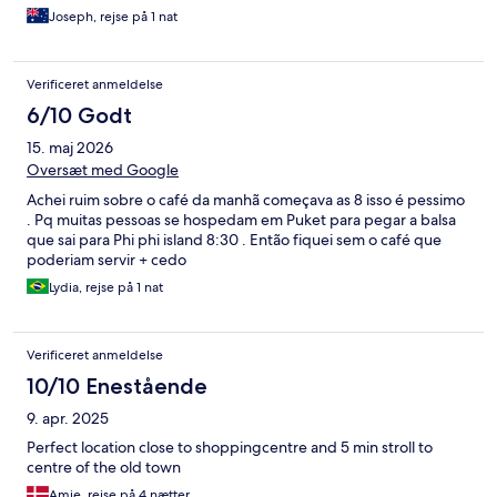
Joseph, rejse på 1 nat
Verificeret anmeldelse
6/10 Godt
15. maj 2026
Oversæt med Google
Achei ruim sobre o café da manhã começava as 8 isso é pessimo
. Pq muitas pessoas se hospedam em Puket para pegar a balsa
que sai para Phi phi island 8:30 . Então fiquei sem o café que
poderiam servir + cedo
Lydia, rejse på 1 nat
Verificeret anmeldelse
10/10 Enestående
9. apr. 2025
Perfect location close to shoppingcentre and 5 min stroll to
centre of the old town
Amie, rejse på 4 nætter