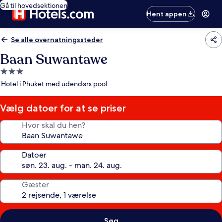
Gå til hovedsektionen
Hent appen
Se alle overnatningssteder
Baan Suwantawe
3.0-
stjernet
Hotel i Phuket med udendørs pool
overnatningssted
Vælg datoer for at se priser
Hvor skal du hen?
Datoer
Gæster
Søg