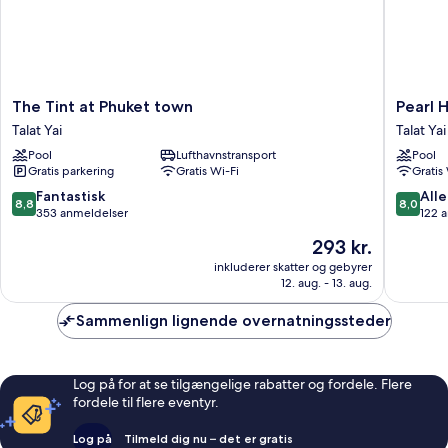
The
Pearl
The Tint at Phuket town
Pearl 
Tint
Hotel
Talat Yai
Talat Yai
at
Phuket
Pool
Lufthavnstransport
Pool
Phuket
Talat
Gratis parkering
Gratis Wi-Fi
Gratis
town
Yai
Talat
8.8
8.0
Fantastisk
Alle
8,8
8,0
Yai
ud
ud
353 anmeldelser
122 
af
af
Prisen
293 kr.
10,
10,
er
Fantastisk,
Alletider
inkluderer skatter og gebyrer
293 kr.
12. aug. - 13. aug.
353
122
anmeldelser
anmelde
Sammenlign lignende overnatningssteder
Log på for at se tilgængelige rabatter og fordele. Flere
fordele til flere eventyr.
Log på
Tilmeld dig nu – det er gratis