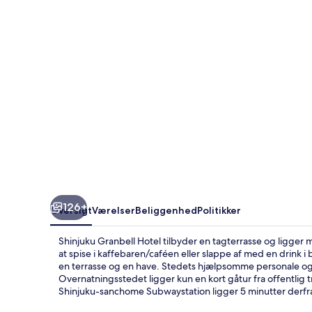
126+
Oversigt
Værelser
Beliggenhed
Politikker
Shinjuku Granbell Hotel tilbyder en tagterrasse og ligger
at spise i kaffebaren/caféen eller slappe af med en drink
en terrasse og en have. Stedets hjælpsomme personale o
Overnatningsstedet ligger kun en kort gåtur fra offentlig 
Shinjuku-sanchome Subwaystation ligger 5 minutter derfr