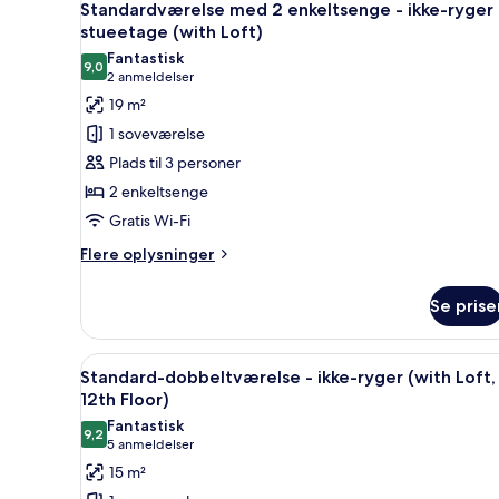
-
4
Standardværelse med 2 enkeltsenge - ikke-ryger 
alle
ikke-
stueetage (with Loft)
ryger
billeder
Fantastisk
(Hollywood)
9,0
af
9,0 ud af 10
(2
2 anmeldelser
Standardværelse
anmeldelser)
19 m²
med
1 soveværelse
2
Plads til 3 personer
enkeltsenge
2 enkeltsenge
-
Gratis Wi-Fi
ikke-
ryger
Flere
Flere oplysninger
oplysninger
-
om
stueetage
Se prise
Standardværelse
(with
med
Loft)
2
Indlæs
Et hotelværelse med en seng, e
4
enkeltsenge
Standard-dobbeltværelse - ikke-ryger (with Loft,
alle
-
12th Floor)
ikke-
billeder
Fantastisk
ryger
9,2
af
9,2 ud af 10
(5
5 anmeldelser
-
Standard-
anmeldelser)
15 m²
stueetage
dobbeltværelse
(with