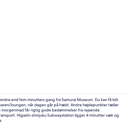
Café
 mindre end fem minutters gang fra Samurai Museum. Du kan få lidt
 i baren/loungen, når dagen går på hæld. Andre højdepunkter tæller
g morgenmad får rigtig gode bedømmelser fra rejsende.
Deluxe-dobbe
transport: Higashi-shinjuku Subwaystation ligger 4 minutter væk og
a.