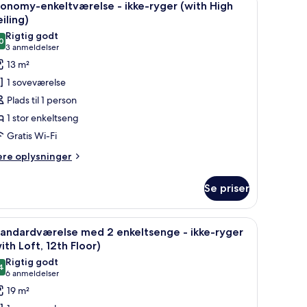
3
ke-
onomy-enkeltværelse - ikke-ryger (with High
le
ger
iling)
illeder
Rigtig godt
ueetage
0
f
8,0 ud af 10
(3
3 anmeldelser
ith
conomy-
anmeldelser)
13 m²
ft)
nkeltværelse
1 soveværelse
Plads til 1 person
kke-
1 stor enkeltseng
yger
Gratis Wi-Fi
with
igh
ere
ere oplysninger
lysninger
iling)
m
Se priser
onomy-
keltværelse
egavl og hvidt sengetøj.
ndlæs
Et hotelværelse med to senge, en træstiger, e
4
ke-
tandardværelse med 2 enkeltsenge - ikke-ryger
le
ger
ith Loft, 12th Floor)
ith
illeder
Rigtig godt
gh
4
f
8,4 ud af 10
(6
6 anmeldelser
iling)
tandardværelse
anmeldelser)
19 m²
ed