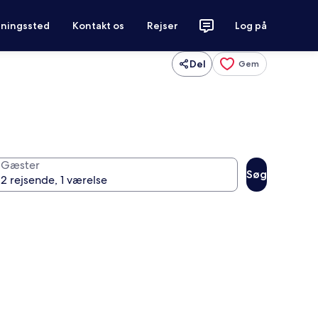
tningssted
Kontakt os
Rejser
Log på
Del
Gem
Gæster
Søg