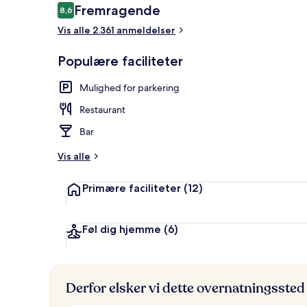
Anmeldelser
Fremragende
8,6
8,6 ud af 10.
Vis alle 2.361 anmeldelser
Suite - 1 kin
Populære faciliteter
Mulighed for parkering
Restaurant
Bar
Vis alle
Primære faciliteter
(12)
Føl dig hjemme
(6)
Derfor elsker vi dette overnatningssted