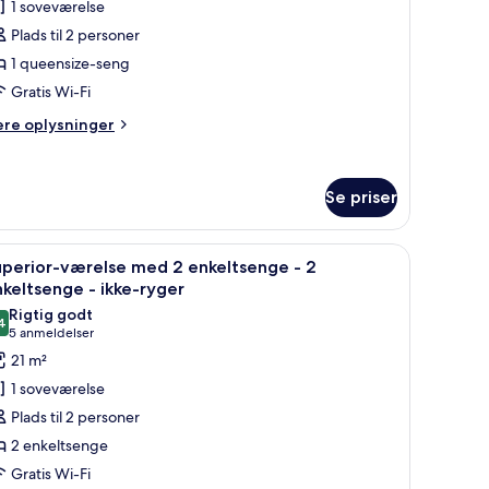
1 soveværelse
obbeltværelse
Plads til 2 personer
1 queensize-seng
kke-
Gratis Wi-Fi
yger
ere
ere oplysninger
lysninger
m
perior-
Se priser
bbeltværelse
ke-
 lille bord, en sofa, et skrivebord og udsigt over byen om natten.
ndlæs
Et hotelværelse med to senge, et stort vindu
ger
5
uperior-værelse med 2 enkeltsenge - 2
le
keltsenge - ikke-ryger
illeder
Rigtig godt
4
f
8,4 ud af 10
(5
5 anmeldelser
uperior-
anmeldelser)
21 m²
ærelse
1 soveværelse
ed
Plads til 2 personer
2 enkeltsenge
nkeltsenge
Gratis Wi-Fi