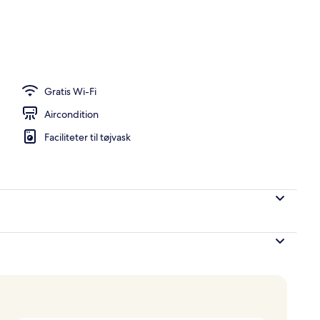
gsize-seng - ikke-ryger | Premium-sengetøj, dundyner, pengeskab på værelse
Gratis Wi-Fi
Aircondition
Faciliteter til tøjvask