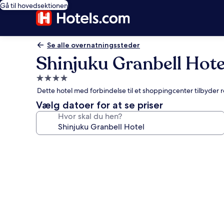
Gå til hovedsektionen
Se alle overnatningssteder
Shinjuku Granbell Hote
4.0-
stjernet
Dette hotel med forbindelse til et shoppingcenter tilbyder
overnatningssted
Vælg datoer for at se priser
Hvor skal du hen?
Billedgalleri
for
Shinjuku
Granbell
Hotel