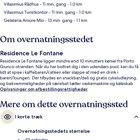
Villasimius Rådhus
- 11 min. gang
- 1.0 km
Villasimius Turistkontor
- 11 min. gang
- 1.0 km
Gelateria Amore Mio
- 13 min. gang
- 1.1 km
Om overnatningsstedet
Residence Le Fontane
Residence Le Fontane ligger mindre end 10 minutters kørsel fra Porto
Giunco-stranden. Når du har boltret dig i den udendørs pool, kan du få
lidt at spise i kaffebaren/caféen eller slappe af med en drink i
baren/loungen. Der tilbydes en snackbar/deli og gratis cykeludlejning,
og bekvemmeligheder på værelset tæller vaskemaskine og køleskab.
Oplysninger om afbestillingsrettigheder
Mere om dette overnatningssted
I korte træk
Overnatningsstedets størrelse
43 enheder