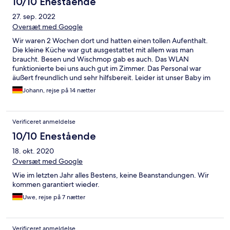
10/10 Enestående
27. sep. 2022
Oversæt med Google
Wir waren 2 Wochen dort und hatten einen tollen Aufenthalt.
Die kleine Küche war gut ausgestattet mit allem was man
braucht. Besen und Wischmop gab es auch. Das WLAN
funktionierte bei uns auch gut im Zimmer. Das Personal war
äußert freundlich und sehr hilfsbereit. Leider ist unser Baby im
Urlaub erkrankt , aber das Personal hat sich drum gekümmert
Johann, rejse på 14 nætter
das ein Arzt zu uns gekommen ist. Die poolanlage war auch sehr
schön. Auch die Lage hat uns gut gefallen, 3 Supermärkte direkt
ums Eck und ins Zentrum waren es auch nur paar Minuten zu
Verificeret anmeldelse
Fuß. Die Strände sind innerhalb von 5-15 Minuten mit dem Auto
erreichbar. Das einzige was uns nicht gefallen hat, war das die
10/10 Enestående
Zimmer sehr hellhörig waren. Man konnte die Nachbarn hören
18. okt. 2020
wenn sie die Stühle verschoben oder laut geredet haben.
Oversæt med Google
Wie im letzten Jahr alles Bestens, keine Beanstandungen. Wir
kommen garantiert wieder.
Uwe, rejse på 7 nætter
Verificeret anmeldelse