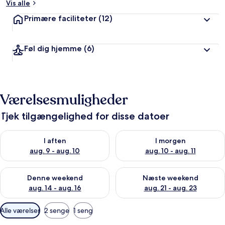
Vis alle
Primære faciliteter
(12)
Føl dig hjemme
(6)
Værelsesmuligheder
Tjek tilgængelighed for disse datoer
Tjek tilgængelighed for i aften aug. 9 - aug. 10
Tjek tilgængelighed for i morg
I aften
I morgen
aug. 9 - aug. 10
aug. 10 - aug. 11
Tjek tilgængelighed for denne weekend aug. 14 - aug. 16
Tjek tilgængelighed for næste
Denne weekend
Næste weekend
aug. 14 - aug. 16
aug. 21 - aug. 23
Tilgængelige
Alle værelser
2 senge
1 seng
filtre