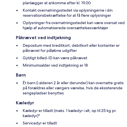
planlægger at ankomme efter kl. 19.00
Kontakt overnatningsstedet via oplysningerne i din
reservationsbekræftelse for at få flere oplysninger
Oplysninger fra overnatningsstedet kan være oversat ved
hjælp af automatiserede oversættelsesværktøjer
Påkrævet ved indtjekning
Depositum med kreditkort, debitkort eller kontanter er
påkrævet for påløbne udgifter
Gyldigt billed-ID kan være påkrævet
Minimumsalder ved indtjekning er 18
Børn
Ét barn (i alderen 2 år eller derunder) kan overnatte gratis
på forældres eller værgers værelse, hvis de eksisterende
sengepladser benyttes
Kæledyr
Kæledyr er tilladt (maks. 1 kæledyr i alt, op til 25 kg pr.
kæledyr)*
Servicedyr er tilladt