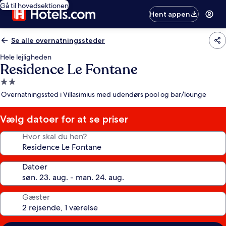
Gå til hovedsektionen
Hent appen
Se alle overnatningssteder
Hele lejligheden
Residence Le Fontane
2.0-
stjernet
Overnatningssted i Villasimius med udendørs pool og bar/lounge
overnatningssted
Vælg datoer for at se priser
Hvor skal du hen?
Datoer
Gæster