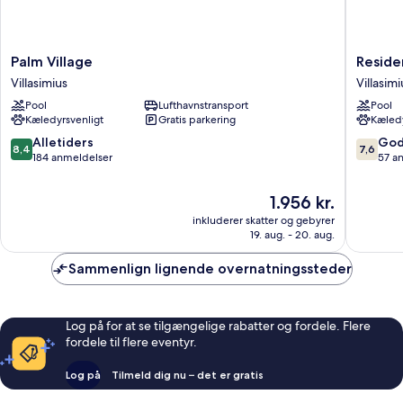
Palm
Residen
Palm Village
Reside
Village
S'Incant
Villasimius
Villasimi
Villasimius
Villasimi
Pool
Lufthavnstransport
Pool
Kæledyrsvenligt
Gratis parkering
Kæledy
8.4
7.6
Alletiders
God
8,4
7,6
ud
ud
184 anmeldelser
57 a
af
af
10,
10,
Prisen
1.956 kr.
Alletiders,
Godt,
er
inkluderer skatter og gebyrer
184
57
1.956 kr.
19. aug. - 20. aug.
anmeldelser
anmelde
Sammenlign lignende overnatningssteder
Log på for at se tilgængelige rabatter og fordele. Flere
fordele til flere eventyr.
Log på
Tilmeld dig nu – det er gratis