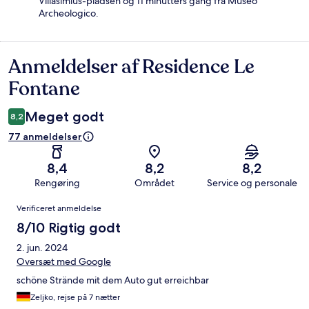
Villasimius-pladsen og 11 minutters gang fra Museo
Archeologico.
Anmeldelser af Residence Le
Anmeldelser
Fontane
Meget godt
8,2
77 anmeldelser
8,4
8,2
8,2
Rengøring
Området
Service og personale
Anmeldelser
Verificeret anmeldelse
8/10 Rigtig godt
2. jun. 2024
Oversæt med Google
schöne Strände mit dem Auto gut erreichbar
Zeljko, rejse på 7 nætter