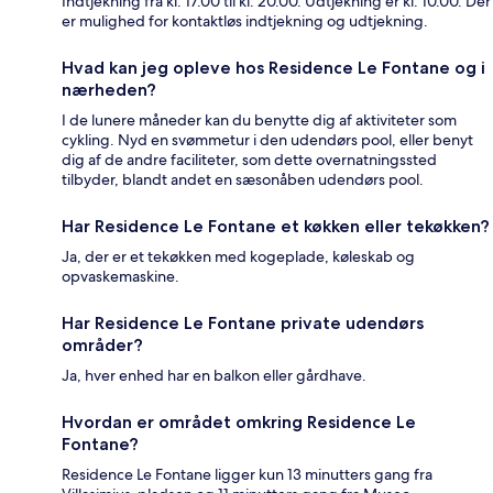
Indtjekning fra kl. 17.00 til kl. 20.00. Udtjekning er kl. 10.00. Der
er mulighed for kontaktløs indtjekning og udtjekning.
Hvad kan jeg opleve hos Residence Le Fontane og i
nærheden?
I de lunere måneder kan du benytte dig af aktiviteter som
cykling. Nyd en svømmetur i den udendørs pool, eller benyt
dig af de andre faciliteter, som dette overnatningssted
tilbyder, blandt andet en sæsonåben udendørs pool.
Har Residence Le Fontane et køkken eller tekøkken?
Ja, der er et tekøkken med kogeplade, køleskab og
opvaskemaskine.
Har Residence Le Fontane private udendørs
områder?
Ja, hver enhed har en balkon eller gårdhave.
Hvordan er området omkring Residence Le
Fontane?
Residence Le Fontane ligger kun 13 minutters gang fra