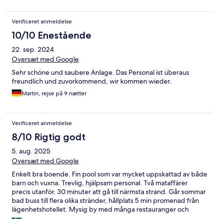
Verificeret anmeldelse
10/10 Enestående
22. sep. 2024
Oversæt med Google
Sehr schöne und saubere Anlage. Das Personal ist überaus
freundlich und zuvorkommend, wir kommen wieder.
Martin, rejse på 9 nætter
Verificeret anmeldelse
8/10 Rigtig godt
5. aug. 2025
Oversæt med Google
Enkelt bra boende. Fin pool som var mycket uppskattad av både
barn och vuxna. Trevlig, hjälpsam personal. Två mataffärer
precis utanför. 30 minuter att gå till närmsta strand. Går sommar
bad buss till flera olika stränder, hållplats 5 min promenad från
lägenhetshotellet. Mysig by med många restauranger och
glasställen.