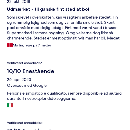
22. okt. 2018
Udmærket - til ganske fint sted at bo!
Som skrevet i overskriften, kan vi sagtens anbefale stedet. Fin
og rummelig lejlighed som dog var en lille smule slidt. Skønt
pool område med dejlig udsigt. Fint med varmt vand i bruser.
Supermarked i samme bygning. Omgivelserne dog ikke så
charmerende. Stedet er mest optimalt hvis man har bil. Meget
venlig og informativt receptions personale.
Martin, rejse på 7 nætter
Verificeret anmeldelse
10/10 Enestående
26. apr. 2023
Oversæt med Google
Personale simpatico e qualificato, sempre disponibile ad aiutarci
durante il nostro splendido soggiorno.
Verificeret anmeldelse