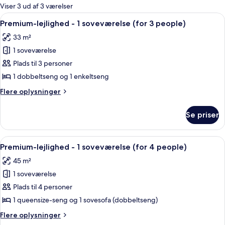
for
Viser 3 ud af 3 værelser
værelser
Indlæs
Et hotelværelse med en seng, et natbo
5
Premium-lejlighed - 1 soveværelse (for 3 people)
alle
33 m²
billeder
1 soveværelse
af
Premium-
Plads til 3 personer
lejlighed
1 dobbeltseng og 1 enkeltseng
-
Flere
Flere oplysninger
1
oplysninger
soveværelse
om
Se priser
Premium-
(for
lejlighed
3
-
Indlæs
En moderne stue med spiseplads, sofa, 
people)
6
1
Premium-lejlighed - 1 soveværelse (for 4 people)
alle
soveværelse
45 m²
(for
billeder
3
1 soveværelse
af
people)
Premium-
Plads til 4 personer
lejlighed
1 queensize-seng og 1 sovesofa (dobbeltseng)
-
Flere
Flere oplysninger
1
oplysninger