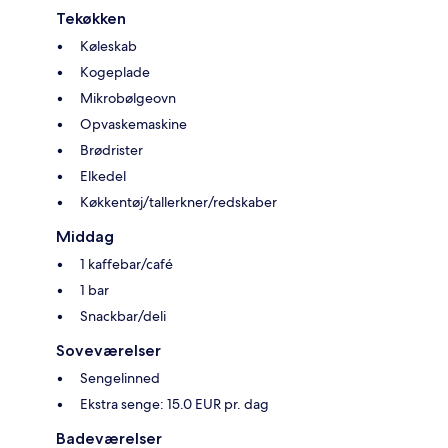
Tekøkken
Køleskab
Kogeplade
Mikrobølgeovn
Opvaskemaskine
Brødrister
Elkedel
Køkkentøj/tallerkner/redskaber
Middag
1 kaffebar/café
1 bar
Snackbar/deli
Soveværelser
Sengelinned
Ekstra senge: 15.0 EUR pr. dag
Badeværelser