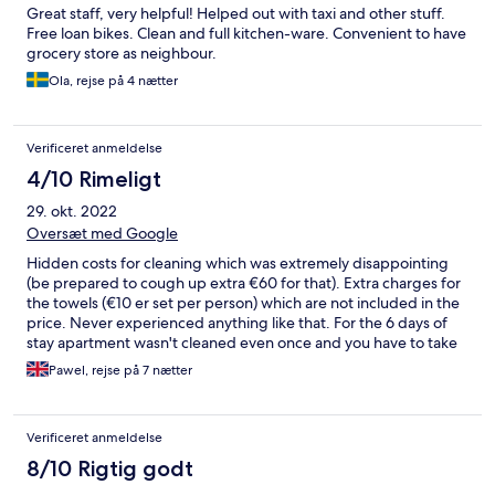
Great staff, very helpful! Helped out with taxi and other stuff.
Free loan bikes. Clean and full kitchen-ware. Convenient to have
grocery store as neighbour.
Ola, rejse på 4 nætter
Verificeret anmeldelse
4/10 Rimeligt
29. okt. 2022
Oversæt med Google
Hidden costs for cleaning which was extremely disappointing
(be prepared to cough up extra €60 for that). Extra charges for
the towels (€10 er set per person) which are not included in the
price. Never experienced anything like that. For the 6 days of
stay apartment wasn't cleaned even once and you have to take
care of your rubbish!!! No sofa in the room you can only seat at
Pawel, rejse på 7 nætter
the wonky chair or lay down on your bed. Wi-fi was almost non
existing. Only in communal areas and that wasn't working every
day.
Verificeret anmeldelse
8/10 Rigtig godt