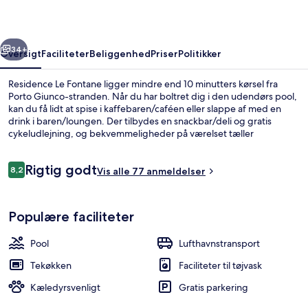
rige
Næste
34+
Oversigt
Faciliteter
Beliggenhed
Priser
Politikker
Residence Le Fontane ligger mindre end 10 minutters kørsel fra
Porto Giunco-stranden. Når du har boltret dig i den udendørs pool,
kan du få lidt at spise i kaffebaren/caféen eller slappe af med en
drink i baren/loungen. Der tilbydes en snackbar/deli og gratis
cykeludlejning, og bekvemmeligheder på værelset tæller
vaskemaskine og køleskab.
Anmeldelser
Rigtig godt
8,2
Vis alle 77 anmeldelser
8,2 ud af 10.
Udendørs pool, liggestole
Populære faciliteter
Pool
Lufthavnstransport
Tekøkken
Faciliteter til tøjvask
Kæledyrsvenligt
Gratis parkering