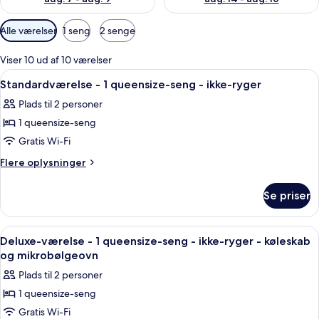
Tilgængelige
Alle værelser
1 seng
2 senge
filtre
for
Viser 10 ud af 10 værelser
værelser
Indlæs
Et pænt og ryddeligt hotelværelse me
6
Standardværelse - 1 queensize-seng - ikke-ryger
alle
Plads til 2 personer
billeder
1 queensize-seng
af
Standardværelse
Gratis Wi-Fi
-
Flere
Flere oplysninger
1
oplysninger
om
queensize-
Se priser
Standardværelse
seng
-
-
1
Indlæs
Et pænt og ryddeligt hotelværelse me
6
ikke-
queensize-
Deluxe-værelse - 1 queensize-seng - ikke-ryger - køleskab
alle
seng
ryger
og mikrobølgeovn
-
billeder
Plads til 2 personer
ikke-
af
ryger
1 queensize-seng
Deluxe-
Gratis Wi-Fi
værelse