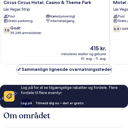
Circus
Motel
Circus Circus Hotel, Casino & Theme Park
Motel 
Circus
6
Las Vegas Strip
Las Veg
Hotel,
Las
Pool
Kæledyrsvenligt
Pool
Casino
Vegas,
Gratis parkering
Internetadgang
Gratis
&
NV
Theme
–
7.0
6.4
Godt
6,4
1.54
7,0
Park
I-
ud
ud
35.249 anmeldelser
Las
15
af
af
Vegas
Stadium
10,
10,
Prisen
415 kr.
Strip
Las
Godt,
1.549
er
Vegas
35.249
anmelde
inkluderer skatter og gebyrer
415 kr.
anmeldelser
10. aug. - 11. aug.
Sammenlign lignende overnatningssteder
Log på for at se tilgængelige rabatter og fordele. Flere
fordele til flere eventyr.
Log på
Tilmeld dig nu – det er gratis
Om området