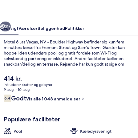
Vegas,
NV
-
rige
Næste
Boulder
31+
Oversigt
Værelser
Beliggenhed
Politikker
Highway
Motel 6 Las Vegas, NV - Boulder Highway befinder sig kun fem
minutters kørsel fra Fremont Street og Sam's Town. Gæster kan
hoppe i den udendørs pool, og gratis fordele som Wi-Fi og
selvstændig parkering er inkluderet. Andre faciliteter tæller en
snackbar/deli og en terrasse. Rejsende har kun godt at sige om
stedets hjælpsomme personale.
Den
414 kr.
nuværende
inkluderer skatter og gebyrer
pris
9. aug. - 10. aug.
Facilitet på overnatningsstedet
er
Anmeldelser
Godt
6,4
Vis alle 1.048 anmeldelser
414 kr.
6,4 ud af 10.
Populære faciliteter
Pool
Kæledyrsvenligt