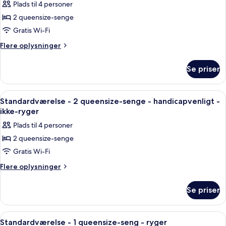
ryger
Plads til 4 personer
handicapvenligt
af
-
2 queensize-senge
Deluxe-
ikke-
Gratis Wi-Fi
værelse
ryger
-
Flere
Flere oplysninger
oplysninger
2
om
queensize-
Se priser
Deluxe-
senge
værelse
-
-
Indlæs
Et hotelværelse med to senge, et skriv
7
2
ikke-
Standardværelse - 2 queensize-senge - handicapvenligt -
alle
queensize-
ikke-ryger
ryger
senge
billeder
-
Plads til 4 personer
-
af
køleskab
ikke-
2 queensize-senge
Standardværelse
ryger
og
Gratis Wi-Fi
-
-
mikrobølgeovn
køleskab
2
Flere
Flere oplysninger
og
oplysninger
queensize-
mikrobølgeovn
om
senge
Se priser
Standardværelse
-
-
handicapvenligt
2
Indlæs
Et pænt og ryddeligt hotelværelse me
6
queensize-
-
Standardværelse - 1 queensize-seng - ryger