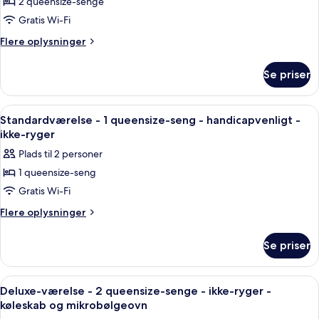
Standardværelse
2 queensize-senge
ikke-
-
ryger
Gratis Wi-Fi
2
Flere
Flere oplysninger
queensize-
oplysninger
senge
om
Se priser
Standardværelse
-
-
ryger
2
Indlæs
Et pænt og ryddeligt hotelværelse me
6
queensize-
Standardværelse - 1 queensize-seng - handicapvenligt -
alle
senge
ikke-ryger
-
billeder
Plads til 2 personer
ryger
af
1 queensize-seng
Standardværelse
Gratis Wi-Fi
-
1
Flere
Flere oplysninger
oplysninger
queensize-
om
seng
Se priser
Standardværelse
-
-
handicapvenligt
1
Indlæs
Et hotelværelse med to senge, et skr
6
queensize-
-
Deluxe-værelse - 2 queensize-senge - ikke-ryger -
alle
seng
køleskab og mikrobølgeovn
ikke-
-
billeder