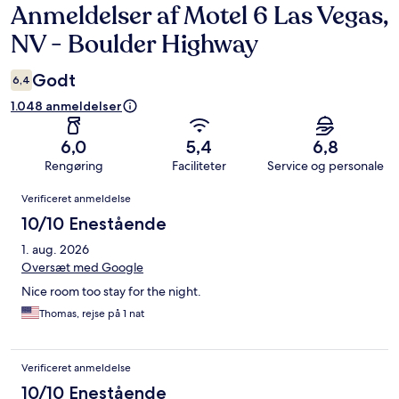
Anmeldelser af Motel 6 Las Vegas,
Anmeldelser
NV - Boulder Highway
Godt
6,4
1.048 anmeldelser
6,0
5,4
6,8
Rengøring
Faciliteter
Service og personale
Anmeldelser
Verificeret anmeldelse
10/10 Enestående
1. aug. 2026
Oversæt med Google
Nice room too stay for the night.
Thomas, rejse på 1 nat
Verificeret anmeldelse
10/10 Enestående