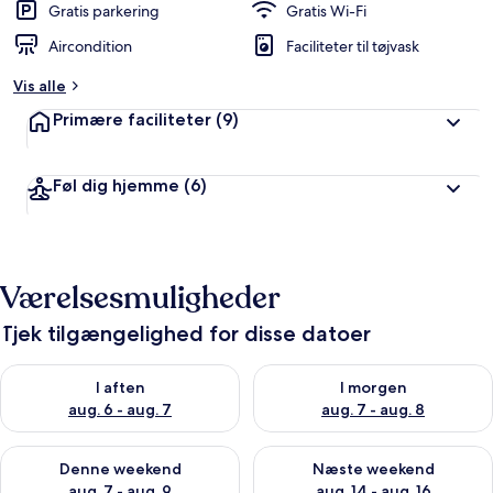
Gratis parkering
Gratis Wi-Fi
Aircondition
Faciliteter til tøjvask
Vis alle
Primære faciliteter
(9)
Føl dig hjemme
(6)
Værelsesmuligheder
Tjek tilgængelighed for disse datoer
Tjek tilgængelighed for i aften aug. 6 - aug. 7
Tjek tilgængelighed for i morg
I aften
I morgen
aug. 6 - aug. 7
aug. 7 - aug. 8
Tjek tilgængelighed for denne weekend aug. 7 - aug. 9
Tjek tilgængelighed for næste
Denne weekend
Næste weekend
aug. 7 - aug. 9
aug. 14 - aug. 16