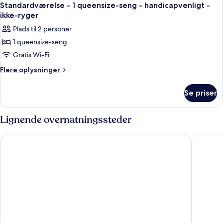
7
ikke-
queensize-
Standardværelse - 1 queensize-seng - handicapvenligt -
alle
senge
ryger
ikke-ryger
-
billeder
Plads til 2 personer
ikke-
af
ryger
1 queensize-seng
Standardværelse
Gratis Wi-Fi
-
1
Flere
Flere oplysninger
oplysninger
queensize-
om
seng
Se priser
Standardværelse
-
-
handicapvenligt
1
Lignende overnatningssteder
queensize-
-
seng
ikke-
Circus Circus Hotel, Casino & Theme Park
Motel 6 
-
ryger
handicapvenligt
-
ikke-
ryger