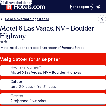
Gå til hovedsektionen
Hent appen
Se alle overnatningssteder
Motel 6 Las Vegas, NV - Boulder
Highway
2.0-
stjernet
Motel med udendørs pool i nærheden af Fremont Street
overnatningssted
Vælg datoer for at se priser
Hvor skal du hen?
Datoer
Gæster