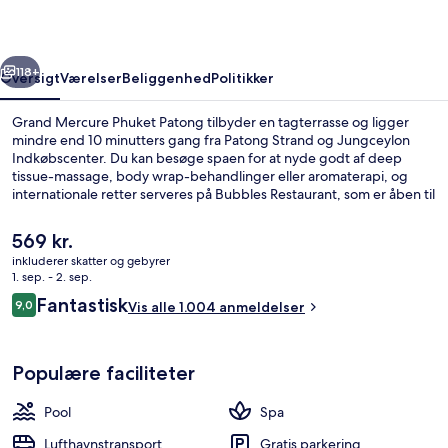
rige
Næste
118+
Oversigt
Værelser
Beliggenhed
Politikker
Grand Mercure Phuket Patong tilbyder en tagterrasse og ligger
mindre end 10 minutters gang fra Patong Strand og Jungceylon
Indkøbscenter. Du kan besøge spaen for at nyde godt af deep
tissue-massage, body wrap-behandlinger eller aromaterapi, og
internationale retter serveres på Bubbles Restaurant, som er åben til
frokost og aftensmad. Andre højdepunkter på dette hotel med
luksusfaciliteter tæller 3 udendørs pools, en bar ved poolen og et
Den
569 kr.
fitnesscenter. Stedets pool og hjælpsomme personale får rigtig
nuværende
inkluderer skatter og gebyrer
gode bedømmelser fra rejsende.
pris
1. sep. - 2. sep.
Udendørsområde
er
Anmeldelser
Fantastisk
9,0
Vis alle 1.004 anmeldelser
569 kr.
9,0 ud af 10.
Populære faciliteter
Pool
Spa
Lufthavnstransport
Gratis parkering