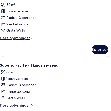
alle
kingsize-
32 m²
seng
billeder
1 soveværelse
af
Superior-
Plads til 3 personer
værelse
2 enkeltsenge
-
Gratis Wi-Fi
2
Flere
Flere oplysninger
enkeltsenge
oplysninger
om
Se priser
Superior-
værelse
-
Indlæs
Et hotelværelse med en stor seng, to 
8
2
Superior-suite - 1 kingsize-seng
alle
enkeltsenge
66 m²
billeder
1 soveværelse
af
Superior-
Plads til 3 personer
suite
1 kingsize-seng
-
Gratis Wi-Fi
1
Flere
Flere oplysninger
kingsize-
oplysninger