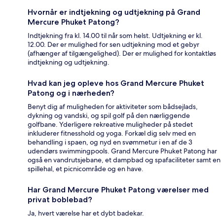
Hvornår er indtjekning og udtjekning på Grand
Mercure Phuket Patong?
Indtjekning fra kl. 14.00 til når som helst. Udtjekning er kl.
12.00. Der er mulighed for sen udtjekning mod et gebyr
(afhænger af tilgængelighed). Der er mulighed for kontaktløs
indtjekning og udtjekning.
Hvad kan jeg opleve hos Grand Mercure Phuket
Patong og i nærheden?
Benyt dig af muligheden for aktiviteter som bådsejlads,
dykning og vandski, og spil golf på den nærliggende
golfbane. Yderligere rekreative muligheder på stedet
inkluderer fitnesshold og yoga. Forkæl dig selv med en
behandling i spaen, og nyd en svømmetur i en af de 3
udendørs swimmingpools. Grand Mercure Phuket Patong har
også en vandrutsjebane, et dampbad og spafaciliteter samt en
spillehal, et picnicområde og en have.
Har Grand Mercure Phuket Patong værelser med
privat boblebad?
Ja, hvert værelse har et dybt badekar.