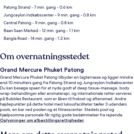
Patong Strand
- 7 min. gang
- 0.6 km
Jungceylon Indkøbscenter
- 9 min. gang
- 0.8 km
Central Patong
- 9 min. gang
- 0.8 km
Baan Saan Marked
- 12 min. gang
- 1.1 km
Bangla Road
- 14 min. gang
- 1.2 km
Om overnatningsstedet
Grand Mercure Phuket Patong
Grand Mercure Phuket Patong tilbyder en tagterrasse og ligger mindre
end 10 minutters gang fra Patong Strand og Jungceylon Indkøbscenter.
Du kan besøge spaen for at nyde godt af deep tissue-massage, body
wrap-behandlinger eller aromaterapi, og internationale retter serveres
på Bubbles Restaurant, som er åben til frokost og aftensmad. Andre
højdepunkter på dette hotel med luksusfaciliteter tæller 3 udendørs
pools, en bar ved poolen og et fitnesscenter. Stedets pool og
hjælpsomme personale får rigtig gode bedømmelser fra rejsende.
Oplysninger om afbestillingsrettigheder