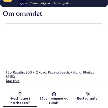
Log på
Tilmeld dig nu – det er gratis
Om området
1 Soi Ratuthit 200 Pi 2 Road, Patong Beach, Patong, Phuket,
83150
Åbn kort
Kort
Hvad ligger i
Sådan kommer du
Restauranter
nærheden?
rundt