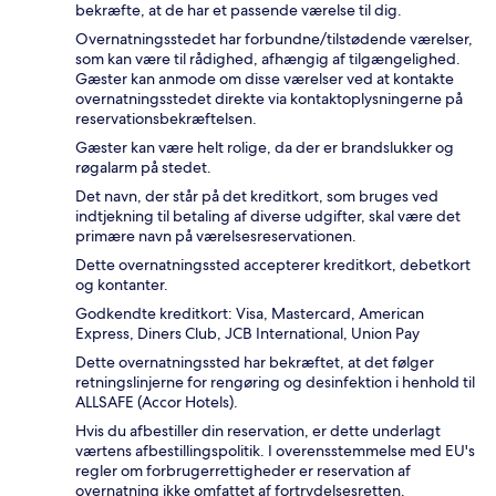
bekræfte, at de har et passende værelse til dig.
Overnatningsstedet har forbundne/tilstødende værelser,
som kan være til rådighed, afhængig af tilgængelighed.
Gæster kan anmode om disse værelser ved at kontakte
overnatningsstedet direkte via kontaktoplysningerne på
reservationsbekræftelsen.
Gæster kan være helt rolige, da der er brandslukker og
røgalarm på stedet.
Det navn, der står på det kreditkort, som bruges ved
indtjekning til betaling af diverse udgifter, skal være det
primære navn på værelsesreservationen.
Dette overnatningssted accepterer kreditkort, debetkort
og kontanter.
Godkendte kreditkort: Visa, Mastercard, American
Express, Diners Club, JCB International, Union Pay
Dette overnatningssted har bekræftet, at det følger
retningslinjerne for rengøring og desinfektion i henhold til
ALLSAFE (Accor Hotels).
Hvis du afbestiller din reservation, er dette underlagt
værtens afbestillingspolitik. I overensstemmelse med EU's
regler om forbrugerrettigheder er reservation af
overnatning ikke omfattet af fortrydelsesretten.