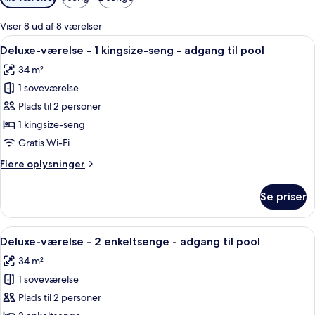
filtre
for
Viser 8 ud af 8 værelser
værelser
Indlæs
Et hotelværelse med en stor seng, et s
8
Deluxe-værelse - 1 kingsize-seng - adgang til pool
alle
34 m²
billeder
1 soveværelse
af
Deluxe-
Plads til 2 personer
værelse
1 kingsize-seng
-
Gratis Wi-Fi
1
Flere
Flere oplysninger
kingsize-
oplysninger
seng
om
Se priser
Deluxe-
-
værelse
adgang
-
Indlæs
Et hotelværelse med to senge, en sofa
til
8
1
Deluxe-værelse - 2 enkeltsenge - adgang til pool
alle
pool
kingsize-
34 m²
seng
billeder
-
1 soveværelse
af
adgang
Deluxe-
Plads til 2 personer
til
værelse
pool