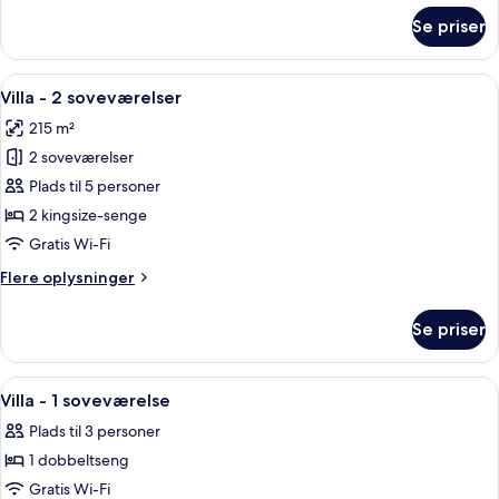
seng
om
Se priser
Superior-
suite
-
Indlæs
En moderne udendørs swimmingpool med
8
1
Villa - 2 soveværelser
alle
kingsize-
215 m²
seng
billeder
2 soveværelser
af
Villa
Plads til 5 personer
-
2 kingsize-senge
2
Gratis Wi-Fi
soveværelser
Flere
Flere oplysninger
oplysninger
om
Se priser
Villa
-
2
Indlæs
Et moderne hotelværelse med en glasd
7
soveværelser
Villa - 1 soveværelse
alle
Plads til 3 personer
billeder
1 dobbeltseng
af
Villa
Gratis Wi-Fi