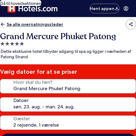
Gå til hovedsektionen
Hent appen
Se alle overnatningssteder
Grand Mercure Phuket Patong
5.0-
stjernet
Dette eksklusive hotel tilbyder adgang til spa og ligger i nærheden af
overnatningssted
Patong Strand
Vælg datoer for at se priser
Hvor skal du hen?
Datoer
Gæster