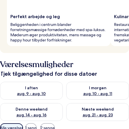
Perfekt arbejde og leg
Kulinar
Beliggenheden i centrum blander
Restaura
forretningsmæssige fornødenheder med spa-luksus.
interna
Møderum øger produktiviteten, mens massage og
fremska
happy hour tilbyder forfriskninger.
vegetar
Værelsesmuligheder
Tjek tilgængelighed for disse datoer
Tjek tilgængelighed for i aften aug. 9 - aug. 10
Tjek tilgængelighed for i morg
I aften
I morgen
aug. 9 - aug. 10
aug. 10 - aug. 11
Tjek tilgængelighed for denne weekend aug. 14 - aug. 16
Tjek tilgængelighed for næste
Denne weekend
Næste weekend
aug. 14 - aug. 16
aug. 21 - aug. 23
Tilgængelige
Alle værelser
1 seng
2 senge