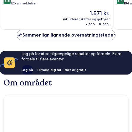
8,8
8,4
ud
ud
125 anmeldelser
184 
af
af
Prisen
1.571 kr.
10,
10,
er
Fantastisk,
Alletider
inkluderer skatter og gebyrer
1.571 kr.
7. sep. - 8. sep.
125
184
anmeldelser
anmelde
Sammenlign lignende overnatningssteder
Log på for at se tilgængelige rabatter og fordele. Flere
fordele til flere eventyr.
Log på
Tilmeld dig nu – det er gratis
Om området