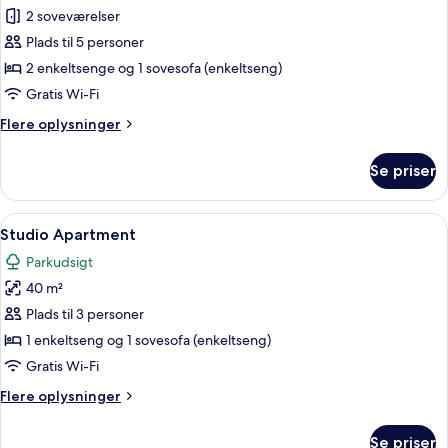
Superior-
2 soveværelser
lejlighed
Plads til 5 personer
-
2 enkeltsenge og 1 sovesofa (enkeltseng)
2
Gratis Wi-Fi
soveværelser
Flere
Flere oplysninger
(for
oplysninger
5)
om
Se priser
Superior-
lejlighed
-
Indlæs
Et hotelværelse med en stor seng, et lill
5
2
Studio Apartment
alle
soveværelser
Parkudsigt
(for
billeder
5)
40 m²
af
Studio
Plads til 3 personer
Apartment
1 enkeltseng og 1 sovesofa (enkeltseng)
Gratis Wi-Fi
Flere
Flere oplysninger
oplysninger
om
Se priser