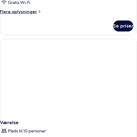
apartment
Gratis Wi-Fi
for
Flere
Flere oplysninger
4
oplysninger
om
Se priser
superior
apartment
for
4
Værelse
Plads til 10 personer