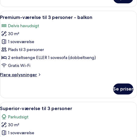
lejlighed
-
Indlæs
Et moderne hotelværelse med seng, sof
5
2
Premium-værelse til 3 personer - balkon
alle
soveværelser
Delvis havudsigt
(for
billeder
6)
30 m²
af
Premium-
1 soveværelse
værelse
Plads til 3 personer
til
2 enkeltsenge ELLER 1 sovesofa (dobbeltseng)
3
Gratis Wi-Fi
personer
Flere
Flere oplysninger
-
oplysninger
balkon
om
Se priser
Premium-
værelse
til
Indlæs
Et moderne hotelværelse med en seng,
5
3
Superior-værelse til 3 personer
alle
personer
Parkudsigt
-
billeder
balkon
30 m²
af
Superior-
1 soveværelse