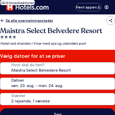
Gå til hovedsektionen
Hent appen
Se alle overnatningssteder
Maistra Select Belvedere Resort
4.0-
stjernet
Hotel ved stranden i Vrsar med spa og udendørs pool
overnatningssted
Vælg datoer for at se priser
Hvor skal du hen?
Datoer
Gæster
Søg