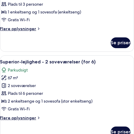
lejlighed
Plads til 3 personer
(for
1 enkeltseng og 1 sovesofa (enkeltseng)
3)
Gratis Wi-Fi
Flere
Flere oplysninger
oplysninger
om
Se priser
Premium-
lejlighed
(for
Indlæs
Et moderne hotelværelse med en stor se
9
3)
Superior-lejlighed - 2 soveværelser (for 6)
alle
Parkudsigt
billeder
67 m²
af
Superior-
2 soveværelser
lejlighed
Plads til 6 personer
-
2 enkeltsenge og 1 sovesofa (stor enkeltseng)
2
Gratis Wi-Fi
soveværelser
Flere
Flere oplysninger
(for
oplysninger
6)
om
Se priser
Superior-