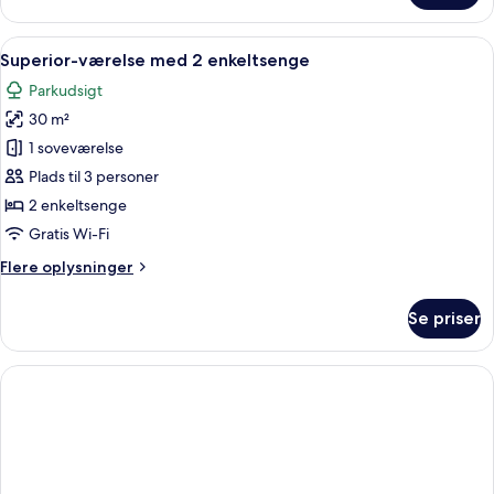
dobbeltværelse
til
Indlæs
Et moderne hotelværelse med seng, natb
4
1
Superior-værelse med 2 enkeltsenge
alle
person
Parkudsigt
billeder
30 m²
af
Superior-
1 soveværelse
værelse
Plads til 3 personer
med
2 enkeltsenge
2
Gratis Wi-Fi
enkeltsenge
Flere
Flere oplysninger
oplysninger
om
Se priser
Superior-
værelse
med
2
enkeltsenge