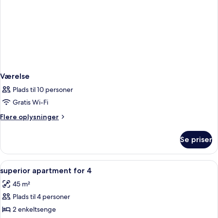
Værelse
Plads til 10 personer
Gratis Wi-Fi
Flere
Flere oplysninger
oplysninger
om
Se priser
Værelse
Indlæs
Et hotelværelse med to senge, et nat
11
superior apartment for 4
alle
45 m²
billeder
Plads til 4 personer
af
superior
2 enkeltsenge