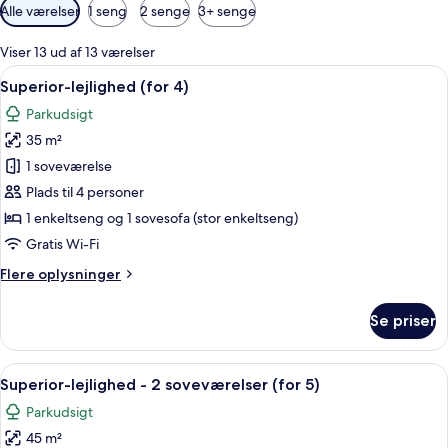
Tilgængelige
Alle værelser
1 seng
2 senge
3+ senge
filtre
for
Viser 13 ud af 13 værelser
værelser
Indlæs
Et hotelværelse med to senge, et nat
6
Superior-lejlighed (for 4)
alle
Parkudsigt
billeder
35 m²
af
Superior-
1 soveværelse
lejlighed
Plads til 4 personer
(for
1 enkeltseng og 1 sovesofa (stor enkeltseng)
4)
Gratis Wi-Fi
Flere
Flere oplysninger
oplysninger
om
Se priser
Superior-
lejlighed
(for
Indlæs
Et hotelværelse med to senge, et skri
6
4)
Superior-lejlighed - 2 soveværelser (for 5)
alle
Parkudsigt
billeder
45 m²
af