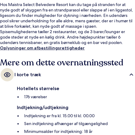
Hos Maistra Select Belvedere Resort kan du tage på stranden for at
nyde godt af skyggen fra en strandparasol eller slappe af i en liggestol,
ligesom du finder muligheder for dykning i nærheden. En udendørs
pool sikrer underholdning for alle aldre, mens gæster, der er i humør til
at blive forkælet, kan nyde godt af massage i spaen.
Spisemulighederne tæller 2 restauranter, og de 3 barer/lounger er
gode steder at nyde en kølig drink. Andre højdepunkter tæller 6
udendørs tennisbaner, en gratis børneklub og en bar ved poolen.
Oplysninger om afbestillingsrettigheder
Mere om dette overnatningssted
I korte træk
Hotellets størrelse
176 værelser
Indtjekning/udtjekning
Indtjekning er fra kl. 15.00 til kl. 00.00
Sen indtjekning afhænger af tilgængelighed
Minimumsalder for indtjekning: 18 år