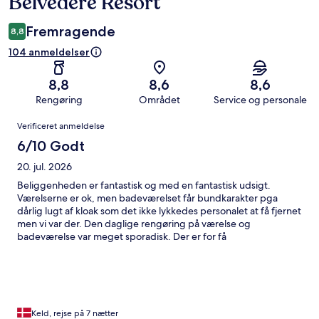
Belvedere Resort
Fremragende
8,8
104 anmeldelser
8,8
8,6
8,6
Rengøring
Området
Service og personale
Anmeldelser
Verificeret anmeldelse
6/10 Godt
20. jul. 2026
Beliggenheden er fantastisk og med en fantastisk udsigt.
Værelserne er ok, men badeværelset får bundkarakter pga
dårlig lugt af kloak som det ikke lykkedes personalet at få fjernet
men vi var der. Den daglige rengøring på værelse og
badeværelse var meget sporadisk. Der er for få
parkeringspladser til alle gæster inde på selve resortet, så vi fik
en p- plads udenfor resortet. Det var ok, men det ødelægger
lidt helhedsindtrykket at der er proppet med biler overalt på
veje og stier. Morgenmaden og udvalget i buffeten var rigtig
godt og Lovor grill får topkarakter med hensyn til mad, drikke
og personale
Keld, rejse på 7 nætter