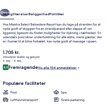
rige
Næste
96+
Oversigt
Værelser
Beliggenhed
Politikker
Hos Maistra Select Belvedere Resort kan du tage på stranden for at
nyde godt af skyggen fra en strandparasol eller slappe af i en
liggestol, ligesom du finder muligheder for dykning i nærheden. En
udendørs pool sikrer underholdning for alle aldre, mens gæster, der
er i humør til at blive forkælet, kan nyde godt af massage i spaen.
Spisemulighederne tæller 2 restauranter, og de 3 barer/lounger er
gode steder at nyde en kølig drink. Andre højdepunkter tæller 6
Den
1.705 kr.
udendørs tennisbaner, en gratis børneklub og en bar ved poolen.
nuværende
inkluderer skatter og gebyrer
pris
3. sep. - 4. sep.
Luftfoto
er
Anmeldelser
Fremragende
8,8
Vis alle 104 anmeldelser
1.705 kr.
8,8 ud af 10.
Populære faciliteter
Pool
Spa
Lufthavnstransport
Gratis parkering