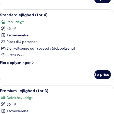
Studio
Apartment
Indlæs
Et hotelværelse med to senge, et skri
6
Standardlejlighed (for 4)
alle
Parkudsigt
billeder
45 m²
af
Standardlejlighed
1 soveværelse
(for
Plads til 4 personer
4)
2 enkeltsenge og 1 sovesofa (dobbeltseng)
Gratis Wi-Fi
Flere
Flere oplysninger
oplysninger
om
Se priser
Standardlejlighed
(for
4)
Indlæs
Et hotelværelse med en seng, et skrive
6
Premium-lejlighed (for 3)
alle
Delvis havudsigt
billeder
36 m²
af
Premium-
1 soveværelse