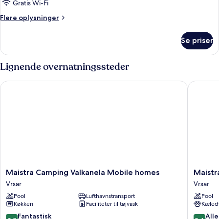
Gratis Wi-Fi
Flere
Flere oplysninger
oplysninger
om
Se priser
Værelse
Lignende overnatningssteder
Maistra Camping Valkanela Mobile homes
Maistra 
Maistra
Maistra
Maistra Camping Valkanela Mobile homes
Maistr
Camping
Select
Vrsar
Vrsar
Valkanela
Petalon
Pool
Lufthavnstransport
Pool
Mobile
Resort
Køkken
Faciliteter til tøjvask
Kæledy
homes
Vrsar
Vrsar
8.8
8.4
Fantastisk
Alle