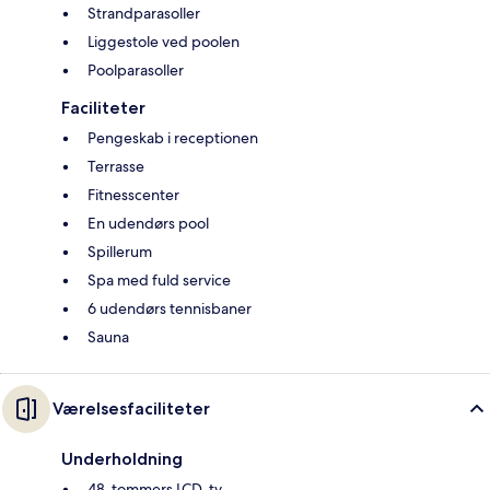
Strandparasoller
Liggestole ved poolen
Poolparasoller
Faciliteter
Pengeskab i receptionen
Terrasse
Fitnesscenter
En udendørs pool
Spillerum
Spa med fuld service
6 udendørs tennisbaner
Sauna
Værelsesfaciliteter
Underholdning
48-tommers LCD-tv