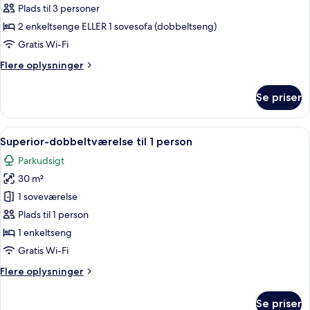
værelse
Plads til 3 personer
til
2 enkeltsenge ELLER 1 sovesofa (dobbeltseng)
3
Gratis Wi-Fi
personer
Flere
Flere oplysninger
oplysninger
om
Se priser
Superior-
værelse
til
Indlæs
Et moderne hotelværelse med seng, natb
4
3
Superior-dobbeltværelse til 1 person
alle
personer
Parkudsigt
billeder
30 m²
af
Superior-
1 soveværelse
dobbeltværelse
Plads til 1 person
til
1 enkeltseng
1
Gratis Wi-Fi
person
Flere
Flere oplysninger
oplysninger
om
Se priser
Superior-