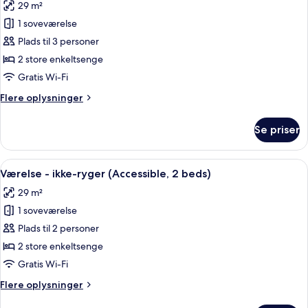
29 m²
(2
billeder
beds,
1 soveværelse
af
extra)
Superior-
Plads til 3 personer
værelse
2 store enkeltsenge
-
Gratis Wi-Fi
ikke-
Flere
Flere oplysninger
ryger
oplysninger
(2
om
Se priser
Superior-
beds
værelse
+
-
Indlæs
Et hotelværelse med en stor seng, et s
extra)
6
ikke-
Værelse - ikke-ryger (Accessible, 2 beds)
alle
ryger
29 m²
(2
billeder
beds
1 soveværelse
af
+
Værelse
Plads til 2 personer
extra)
-
2 store enkeltsenge
ikke-
Gratis Wi-Fi
ryger
Flere
Flere oplysninger
(Accessible,
oplysninger