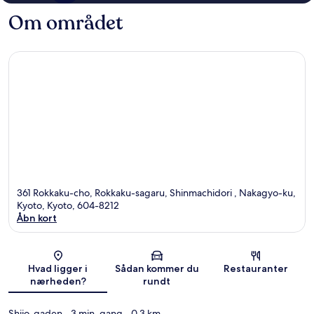
Om området
361 Rokkaku-cho, Rokkaku-sagaru, Shinmachidori , Nakagyo-ku,
Kyoto, Kyoto, 604-8212
Åbn kort
Kort
Hvad ligger i
Sådan kommer du
Restauranter
nærheden?
rundt
Shijo-gaden
- 3 min. gang
- 0.3 km