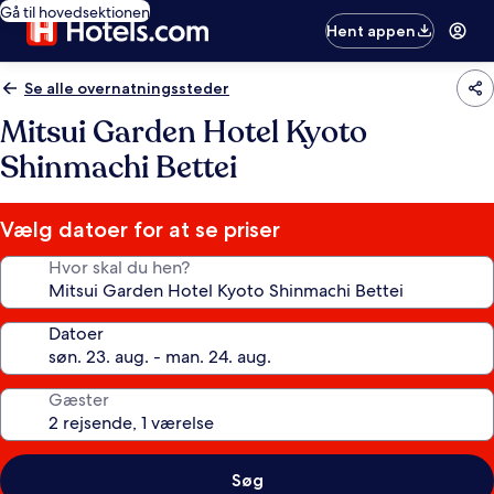
Gå til hovedsektionen
Hent appen
Se alle overnatningssteder
Mitsui Garden Hotel Kyoto
Shinmachi Bettei
Vælg datoer for at se priser
Hvor skal du hen?
Datoer
Gæster
Søg