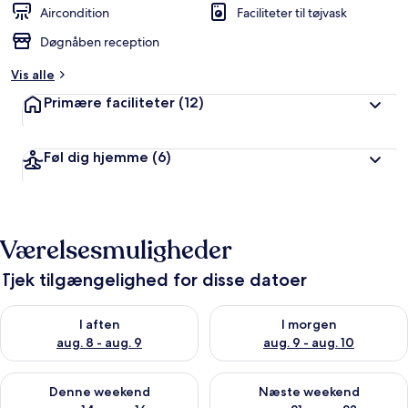
d
Aircondition
Faciliteter til tøjvask
ø
Døgnåben reception
m
t
Vis alle
a
Primære faciliteter
(12)
f
r
Føl dig hjemme
(6)
e
j
s
e
n
Værelsesmuligheder
d
e
Tjek tilgængelighed for disse datoer
Tjek tilgængelighed for i aften aug. 8 - aug. 9
Tjek tilgængelighed for i morg
I aften
I morgen
aug. 8 - aug. 9
aug. 9 - aug. 10
Tjek tilgængelighed for denne weekend aug. 14 - aug. 16
Tjek tilgængelighed for næste
Denne weekend
Næste weekend