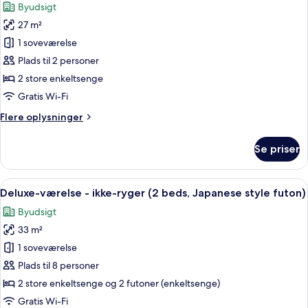
Byudsigt
-
billeder
ikke-
27 m²
af
ryger
Superior-
1 soveværelse
værelse
Plads til 2 personer
-
2 store enkeltsenge
ikke-
Gratis Wi-Fi
ryger
Flere
Flere oplysninger
(2
oplysninger
beds)
om
Se priser
Superior-
værelse
-
Indlæs
Et hotelværelse med en stor seng, et li
10
ikke-
Deluxe-værelse - ikke-ryger (2 beds, Japanese style futon)
alle
ryger
Byudsigt
(2
billeder
beds)
33 m²
af
Deluxe-
1 soveværelse
værelse
Plads til 8 personer
-
2 store enkeltsenge og 2 futoner (enkeltsenge)
ikke-
Gratis Wi-Fi