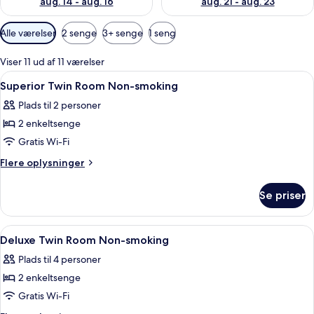
aug. 14 - aug. 16
aug. 21 - aug. 23
Tilgængelige
Alle værelser
2 senge
3+ senge
1 seng
filtre
for
Viser 11 ud af 11 værelser
værelser
Indlæs
Et hotelværelse med to senge, et skriv
1
Superior Twin Room Non-smoking
alle
Plads til 2 personer
billeder
2 enkeltsenge
af
Superior
Gratis Wi-Fi
Twin
Flere
Flere oplysninger
Room
oplysninger
om
Non-
Se priser
Superior
smoking
Twin
Room
Indlæs
Et hotelværelse med en stor seng, et li
1
Non-
Deluxe Twin Room Non-smoking
alle
smoking
Plads til 4 personer
billeder
2 enkeltsenge
af
Deluxe
Gratis Wi-Fi
Twin