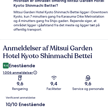
Hvordan er området omkring Mitsui Garden Hotel
Kyoto Shinmachi Bettei?
Mitsui Garden Hotel Kyoto Shinmachi Bettei ligger i Downtown
Kyoto, kun 7 minutters gang fra Karasuma Oike Metrostation
og 4 minutters gang fra Shijo-gaden. Rejsende siger, at
området ligger i gåafstand fra det meste og ligger tæt på
offentlig transport.
Anmeldelser af Mitsui Garden
Anmeldelser
Hotel Kyoto Shinmachi Bettei
Enestående
9,4
1.006 anmeldelser
9,6
9,4
9,6
Rengøring
Faciliteter
Service og personale
Anmeldelser
Verificeret anmeldelse
10/10 Enestående