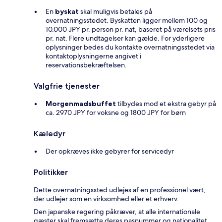
En
byskat
skal muligvis betales på
overnatningsstedet. Byskatten ligger mellem 100 og
10.000 JPY pr. person pr. nat, baseret på værelsets pris
pr. nat. Flere undtagelser kan gælde. For yderligere
oplysninger bedes du kontakte overnatningsstedet via
kontaktoplysningerne angivet i
reservationsbekræftelsen.
Valgfrie tjenester
Morgenmadsbuffet
tilbydes mod et ekstra gebyr på
ca. 2970 JPY for voksne og 1800 JPY for børn
Kæledyr
Der opkræves ikke gebyrer for servicedyr
Politikker
Dette overnatningssted udlejes af en professionel vært,
der udlejer som en virksomhed eller et erhverv.
Den japanske regering påkræver, at alle internationale
gæster skal fremsætte deres pasnummer og nationalitet,