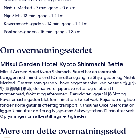
Nishiki Marked
- 7 min. gang
- 0.6 km
Nijō Slot
- 13 min. gang
- 1.2 km
Kawaramachi-gaden
- 14 min. gang
- 1.2 km
Pontocho-gaden
- 15 min. gang
- 1.3 km
Om overnatningsstedet
Mitsui Garden Hotel Kyoto Shinmachi Bettei
Mitsui Garden Hotel Kyoto Shinmachi Bettei har en fantastisk
beliggenhed, mindre end 10 minutters gang fra Shijo-gaden og Nishiki
Marked. Gæster, som gerne vil have noget at spise, kan besøge 僧伽小
野 京都新町別邸, der serverer japanske retter og er åben til
morgenmad, frokost og aftensmad. Derudover ligger Nijō Slot og
Kawaramachi-gaden blot fem minutters kørsel væk. Rejsende er glade
for den korte gåtur til offentlig transport: Karasuma Oike Metrostation
ligger 7 minutter derfra og Nijojo-mae Subwaystation 12 minutter væk.
Oplysninger om afbestillingsrettigheder
Mere om dette overnatningssted