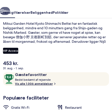
Bettei
rige
Næste
86+
Oversigt
Værelser
Beliggenhed
Politikker
Mitsui Garden Hotel Kyoto Shinmachi Bettei har en fantastisk
beliggenhed, mindre end 10 minutters gang fra Shijo-gaden og
Nishiki Marked. Gæster, som gerne vil have noget at spise, kan
besøge 僧伽小野 京都新町別邸, der serverer japanske retter og er
åben til morgenmad, frokost og aftensmad. Derudover ligger Nijō
Slot og Kawaramachi-gaden blot fem minutters kørsel væk.
Rejsende er glade for den korte gåtur til offentlig transport:
VIP Access
Karasuma Oike Metrostation ligger 7 minutter derfra og Nijojo-mae
Subwaystation 12 minutter væk.
Den
453 kr.
Terrasse/gårdhave
nuværende
31. aug. - 1. sep.
pris
Anmeldelser
9,4
Gæstefavoritter
er
B
ud
Bedst bedømt af rejsende
453 kr.
e
Vis alle 1.006 anmeldelser
af
d
10,
s
Gæstefavoritter
Populære faciliteter
t
b
Gratis Wi-Fi
Restaurant
e