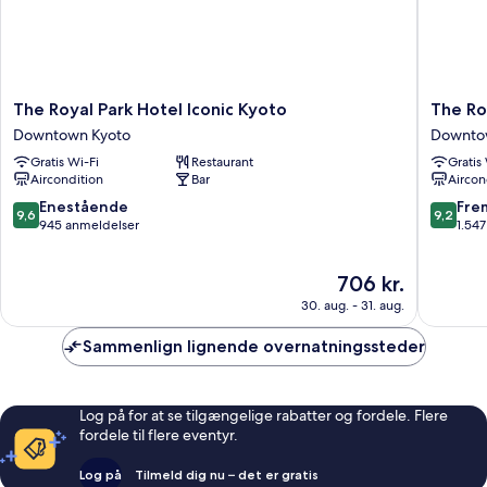
beds)
The
The
The Royal Park Hotel Iconic Kyoto
The Ro
Royal
Royal
Downtown Kyoto
Downto
Park
Park
Gratis Wi-Fi
Restaurant
Gratis
Hotel
Hotel
Aircondition
Bar
Aircon
Iconic
Kyoto
Kyoto
Sanjo
9.6
9.2
Enestående
Fre
9,6
9,2
Downtown
Downto
ud
ud
945 anmeldelser
1.54
Kyoto
Kyoto
af
af
10,
10,
Prisen
706 kr.
Enestående,
Fremrag
er
945
1.547
30. aug. - 31. aug.
706 kr.
anmeldelser
anmelde
Sammenlign lignende overnatningssteder
Log på for at se tilgængelige rabatter og fordele. Flere
fordele til flere eventyr.
Log på
Tilmeld dig nu – det er gratis