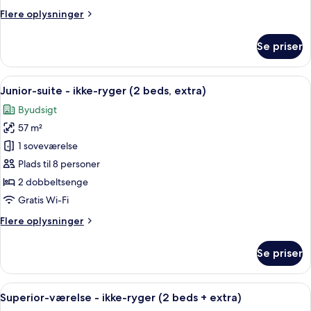
ryger
Flere
Flere oplysninger
(2
oplysninger
beds,
om
Se priser
Japanese
Deluxe-
værelse
style
-
Indlæs
Et hotelværelse med en stor seng, en so
futon)
11
ikke-
Junior-suite - ikke-ryger (2 beds, extra)
alle
ryger
Byudsigt
(2
billeder
beds,
57 m²
af
Japanese
Junior-
1 soveværelse
style
suite
futon)
Plads til 8 personer
-
2 dobbeltsenge
ikke-
Gratis Wi-Fi
ryger
Flere
Flere oplysninger
(2
oplysninger
beds,
om
Se priser
extra)
Junior-
suite
-
Indlæs
Udsigt fra balkon
3
ikke-
Superior-værelse - ikke-ryger (2 beds + extra)
alle
ryger