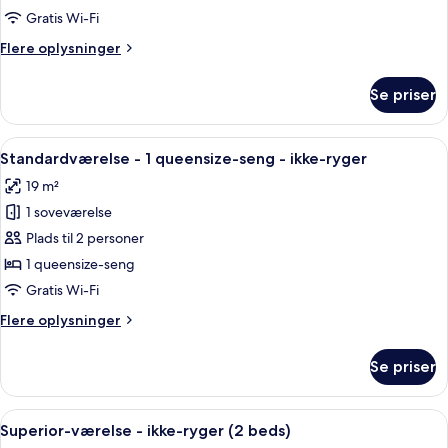
ikke-
Gratis Wi-Fi
ryger
Flere
Flere oplysninger
(2
oplysninger
beds)
om
Se priser
Standardværelse
-
ikke-
Indlæs
Et hotelværelse med en stor seng, to 
6
ryger
Standardværelse - 1 queensize-seng - ikke-ryger
alle
(2
19 m²
beds)
billeder
1 soveværelse
af
Standardværelse
Plads til 2 personer
-
1 queensize-seng
1
Gratis Wi-Fi
queensize-
Flere
Flere oplysninger
seng
oplysninger
-
om
Se priser
Standardværelse
ikke-
-
ryger
1
Indlæs
Et hotelværelse med en seng, en seng
6
queensize-
Superior-værelse - ikke-ryger (2 beds)
alle
seng