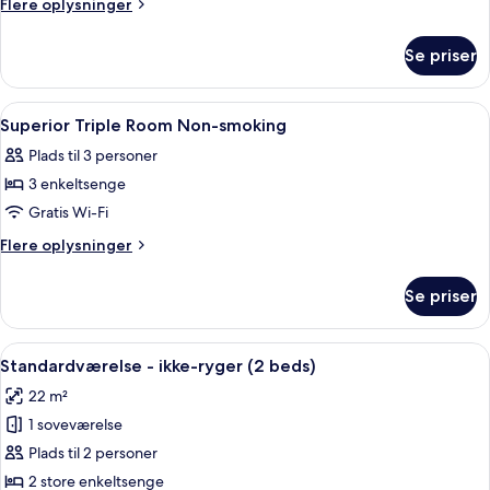
Flere
Flere oplysninger
Room
oplysninger
om
Non-
Se priser
Deluxe
smoking
Twin
Room
Indlæs
Et hotelværelse med to senge, et skriv
1
Non-
Superior Triple Room Non-smoking
alle
smoking
Plads til 3 personer
billeder
3 enkeltsenge
af
Superior
Gratis Wi-Fi
Triple
Flere
Flere oplysninger
Room
oplysninger
om
Non-
Se priser
Superior
smoking
Triple
Room
Indlæs
Et hotelværelse med en stor seng, to 
7
Non-
Standardværelse - ikke-ryger (2 beds)
alle
smoking
22 m²
billeder
1 soveværelse
af
Standardværelse
Plads til 2 personer
-
2 store enkeltsenge