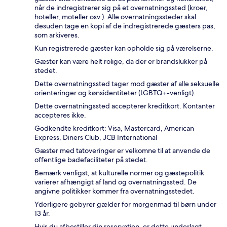
når de indregistrerer sig på et overnatningssted (kroer,
hoteller, moteller osv.). Alle overnatningssteder skal
desuden tage en kopi af de indregistrerede gæsters pas,
som arkiveres.
Kun registrerede gæster kan opholde sig på værelserne.
Gæster kan være helt rolige, da der er brandslukker på
stedet.
Dette overnatningssted tager mod gæster af alle seksuelle
orienteringer og kønsidentiteter (LGBTQ+-venligt).
Dette overnatningssted accepterer kreditkort. Kontanter
accepteres ikke.
Godkendte kreditkort: Visa, Mastercard, American
Express, Diners Club, JCB International
Gæster med tatoveringer er velkomne til at anvende de
offentlige badefaciliteter på stedet.
Bemærk venligst, at kulturelle normer og gæstepolitik
varierer afhængigt af land og overnatningssted. De
angivne politikker kommer fra overnatningsstedet.
Yderligere gebyrer gælder for morgenmad til børn under
13 år.
Hvis du afbestiller din reservation, er dette underlagt