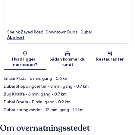
Sheihk Zayed Road, Downtown Dubai, Dubai
Åbn kort
Kort
Hvad ligger i
Sådan kommer du
Restauranter
nærheden?
rundt
Emaar Plads
- 6 min. gang
- 0.6 km
Dubai Shoppingcenter
- 8 min. gang
- 0.7 km
Burj Khalifa
- 8 min. gang
- 0.7 km
Dubai Opera
- 11 min. gang
- 0.9 km
Dubai-springvandet
- 12 min. gang
- 1.1 km
Om overnatningsstedet