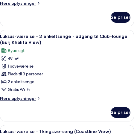
Flere
Flere oplysninger
-
oplysninger
adgang
om
Se priser
Luksus-
til
værelse
Club-
-
Indlæs
Et hotelværelse med en seng, to sengeb
lounge
12
1
Luksus-værelse - 2 enkeltsenge - adgang til Club-lounge
alle
(Burj
kingsize-
(Burj Khalifa View)
seng
billeder
Khalifa
Byudsigt
-
af
View)
adgang
49 m²
Luksus-
til
1 soveværelse
værelse
Club-
lounge
-
Plads til 3 personer
(Burj
2
2 enkeltsenge
Khalifa
enkeltsenge
View)
Gratis Wi-Fi
-
Flere
Flere oplysninger
adgang
oplysninger
til
om
Se priser
Luksus-
Club-
værelse
lounge
-
Indlæs
Luksus-værelse - 1 kingsize-seng (Coa
(Burj
9
2
Luksus-værelse - 1 kingsize-seng (Coastline View)