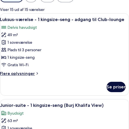
filtre
for
Viser 15 ud af 15 værelser
værelser
Indlæs
Et hotelværelse med en stor seng, en lys
8
Luksus-værelse - 1 kingsize-seng - adgang til Club-lounge
alle
Delvis havudsigt
billeder
49 m²
af
Luksus-
1 soveværelse
værelse
Plads til 3 personer
-
1 kingsize-seng
1
Gratis Wi-Fi
kingsize-
Flere
Flere oplysninger
seng
oplysninger
-
om
Se priser
adgang
Luksus-
værelse
til
-
Indlæs
Et hotelværelse med en seng, en gul læ
Club-
12
1
Junior-suite - 1 kingsize-seng (Burj Khalifa View)
alle
lounge
kingsize-
Byudsigt
seng
billeder
-
63 m²
af
adgang
Junior-
1 soveværelse