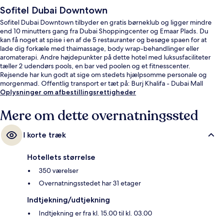
Sofitel Dubai Downtown
Sofitel Dubai Downtown tilbyder en gratis børneklub og ligger mindre
end 10 minutters gang fra Dubai Shoppingcenter og Emaar Plads. Du
kan få noget at spise i en af de 5 restauranter og besøge spaen for at
lade dig forkæle med thaimassage, body wrap-behandlinger eller
aromaterapi. Andre højdepunkter på dette hotel med luksusfaciliteter
tæller 2 udendørs pools, en bar ved poolen og et fitnesscenter.
Rejsende har kun godt at sige om stedets hjælpsomme personale og
morgenmad. Offentlig transport er tæt på: Burj Khalifa - Dubai Mall
Metrostation ligger kun 2 minutter derfra til fods.
Oplysninger om afbestillingsrettigheder
Mere om dette overnatningssted
I korte træk
Hotellets størrelse
350 værelser
Overnatningsstedet har 31 etager
Indtjekning/udtjekning
Indtjekning er fra kl. 15.00 til kl. 03.00