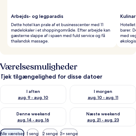
Arbejds- og legparadis
Kulinar
Dette hotel kan prale af et businesscenter med 11
Hotellet
mødelokaler i et shoppingområde. Efter arbejde kan
barer. D
gæsterne slappe af i spaen med fuld service og få
med veg
thailandsk massage.
økologi
Værelsesmuligheder
Tjek tilgængelighed for disse datoer
Tjek tilgængelighed for i aften aug. 9 - aug. 10
Tjek tilgængelighed for i morg
I aften
I morgen
aug. 9 - aug. 10
aug. 10 - aug. 11
Tjek tilgængelighed for denne weekend aug. 14 - aug. 16
Tjek tilgængelighed for næste
Denne weekend
Næste weekend
aug. 14 - aug. 16
aug. 21 - aug. 23
Tilgængelige
Alle værelser
1 seng
2 senge
3+ senge