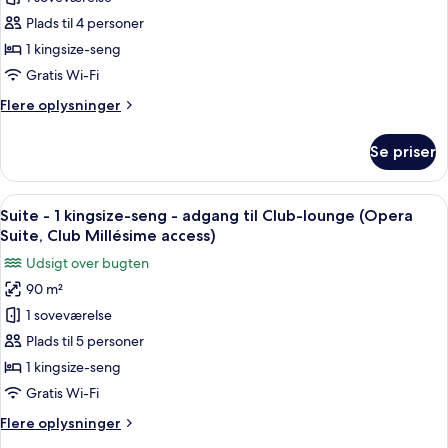
til
suite
Club-
Plads til 4 personer
lounge
-
1 kingsize-seng
1
Gratis Wi-Fi
kingsize-
Flere
Flere oplysninger
seng
oplysninger
(Burj
om
Se priser
Khalifa
Junior-
suite
View)
-
Indlæs
Et hotelværelse med en stor seng, en g
16
1
Suite - 1 kingsize-seng - adgang til Club-lounge (Opera
alle
kingsize-
Suite, Club Millésime access)
seng
billeder
Udsigt over bugten
(Burj
af
Khalifa
90 m²
Suite
View)
1 soveværelse
-
1
Plads til 5 personer
kingsize-
1 kingsize-seng
seng
Gratis Wi-Fi
-
Flere
Flere oplysninger
adgang
oplysninger