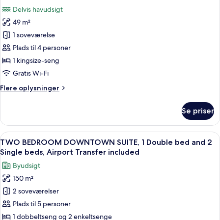
alle
Khalifa
enkeltsenge
Delvis havudsigt
-
billeder
View)
adgang
49 m²
af
til
Luksus-
1 soveværelse
Club-
værelse
lounge
Plads til 4 personer
(Burj
-
1 kingsize-seng
Khalifa
1
Gratis Wi-Fi
View)
kingsize-
Flere
Flere oplysninger
seng
oplysninger
(Coastline
om
Se priser
View)
Luksus-
værelse
-
Indlæs
Et moderne hotelværelse med et stort 
10
1
TWO BEDROOM DOWNTOWN SUITE, 1 Double bed and 2
alle
kingsize-
Single beds, Airport Transfer included
seng
billeder
Byudsigt
(Coastline
af
View)
150 m²
TWO
2 soveværelser
BEDROOM
DOWNTOWN
Plads til 5 personer
SUITE,
1 dobbeltseng og 2 enkeltsenge