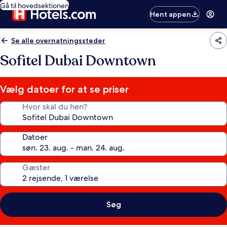
Gå til hovedsektionen
Hent appen
Se alle overnatningssteder
Sofitel Dubai Downtown
Vælg datoer for at se priser
Hvor skal du hen?
Datoer
Gæster
Søg