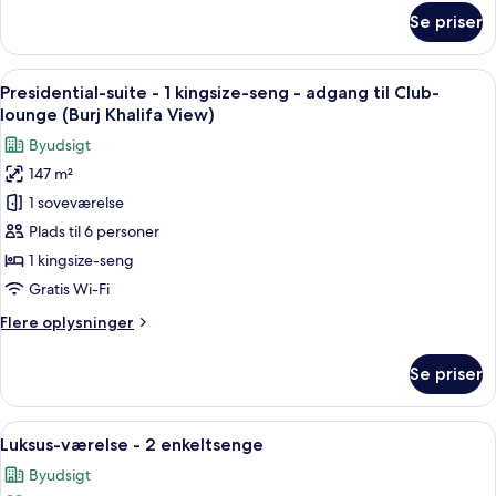
(Burj
om
Se priser
Khalifa
Luksus-
værelse
View)
-
Indlæs
Et hotelværelse med en stor seng, se
10
1
Presidential-suite - 1 kingsize-seng - adgang til Club-
alle
kingsize-
lounge (Burj Khalifa View)
seng
billeder
Byudsigt
(Burj
af
Khalifa
147 m²
Presidential-
View)
1 soveværelse
suite
-
Plads til 6 personer
1
1 kingsize-seng
kingsize-
Gratis Wi-Fi
seng
Flere
Flere oplysninger
-
oplysninger
adgang
om
Se priser
Presidential-
til
suite
Club-
-
Indlæs
Et hotelværelse med to senge, et skriv
lounge
8
1
Luksus-værelse - 2 enkeltsenge
alle
(Burj
kingsize-
Byudsigt
seng
billeder
Khalifa