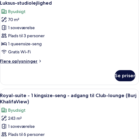
16
senge
Luksus-studiolejlighed
alle
Byudsigt
billeder
70 m²
af
Luksus-
1 soveværelse
studiolejlighed
Plads til 3 personer
1 queensize-seng
Gratis Wi-Fi
Flere
Flere oplysninger
oplysninger
om
Se priser
Luksus-
studiolejlighed
Indlæs
Et moderne hotelværelse med en stor 
8
Royal-suite - 1 kingsize-seng - adgang til Club-lounge (Burj
alle
KhalifaView)
billeder
Byudsigt
af
243 m²
Royal-
1 soveværelse
suite
-
Plads til 6 personer