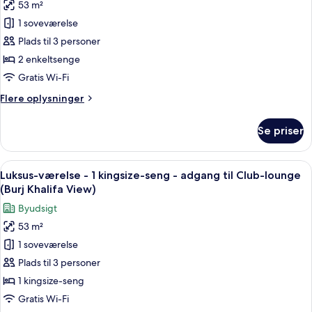
-
53 m²
af
View)
adgang
Luksus-
1 soveværelse
til
værelse
Club-
Plads til 3 personer
lounge
-
2 enkeltsenge
(Burj
2
Gratis Wi-Fi
Khalifa
enkeltsenge
View)
Flere
Flere oplysninger
oplysninger
om
Se priser
Luksus-
værelse
-
Indlæs
Luksus-værelse - 1 kingsize-seng - ad
12
2
Luksus-værelse - 1 kingsize-seng - adgang til Club-lounge
alle
enkeltsenge
(Burj Khalifa View)
billeder
Byudsigt
af
53 m²
Luksus-
1 soveværelse
værelse
-
Plads til 3 personer
1
1 kingsize-seng
kingsize-
Gratis Wi-Fi
seng