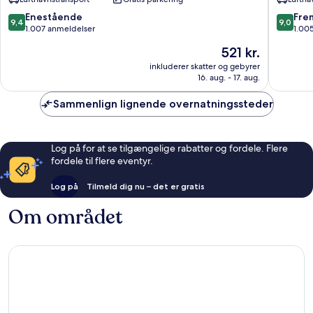
Dubai
Dubai
9.4
9.0
Enestående
Fre
9,4
9,0
Centru
ud
ud
1.007 anmeldelser
1.00
af
af
Prisen
521 kr.
10,
10,
er
Enestående,
Fremrag
inkluderer skatter og gebyrer
521 kr.
16. aug. - 17. aug.
1.007
1.005
anmeldelser
anmelde
Sammenlign lignende overnatningssteder
Log på for at se tilgængelige rabatter og fordele. Flere
fordele til flere eventyr.
Log på
Tilmeld dig nu – det er gratis
Om området