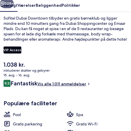
328+
Oversigt
Værelser
Beliggenhed
Politikker
Sofitel Dubai Downtown tilbyder en gratis børneklub og ligger
mindre end 10 minutters gang fra Dubai Shoppingcenter og Emaar
Plads. Du kan få noget at spise i en af de 5 restauranter og besøge
spaen for at lade dig forkæle med thaimassage, body wrap-
behandlinger eller aromaterapi. Andre højdepunkter på dette hotel
med luksusfaciliteter tæller 2 udendørs pools, en bar ved poolen og
et fitnesscenter. Rejsende har kun godt at sige om stedets
VIP Access
hjælpsomme personale og morgenmad. Offentlig transport er tæt
på: Burj Khalifa - Dubai Mall Metrostation ligger kun 2 minutter
Den
1.038 kr.
derfra til fods.
2 udendørs pools, parasoller, liggestol
nuværende
inkluderer skatter og gebyrer
pris
15. aug. - 16. aug.
er
Anmeldelser
Fantastisk
9,2
Vis alle 1.011 anmeldelser
1.038 kr.
9,2 ud af 10.
Populære faciliteter
Pool
Spa
Gratis parkering
Gratis Wi-Fi