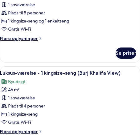
Lejlighed
1 soveværelse
-
Plads til 5 personer
flere
1 kingsize-seng og 1 enkeltseng
senge
Gratis Wi-Fi
(1
Flere
Flere oplysninger
Bedroom)
oplysninger
om
Se priser
Lejlighed
-
flere
Indlæs
Et moderne værelse med et stort vindue
12
senge
Luksus-værelse - 1 kingsize-seng (Burj Khalifa View)
alle
(1
Byudsigt
Bedroom)
billeder
46 m²
af
Luksus-
1 soveværelse
værelse
Plads til 4 personer
-
1 kingsize-seng
1
Gratis Wi-Fi
kingsize-
Flere
Flere oplysninger
seng
oplysninger