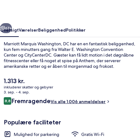
DC
rige
Næste
67+
Oversigt
Værelser
Beliggenhed
Politikker
Marriott Marquis Washington, DC har en en fantastisk beliggenhed,
kun fem minutters gang fra Walter E. Washington Convention
Center og CityCenterDC. Gæster kan få lidt motion i det døgnåbne
fitnesscenter eller få noget at spise på Anthem, der serverer
amerikanske retter og er åben til morgenmad og frokost.
Derudover ligger National Portrait Gallery og Smithsonian Institution
blot 10 minutters gang væk. Rejsende har kun godt at sige om
Den
1.313 kr.
stedets hjælpsomme personale og beliggenhed.
nuværende
inkluderer skatter og gebyrer
Overnatningsstedet ligger kun en kort gåtur fra offentlig transport:
pris
3. sep. - 4. sep.
7th St. Convention Center Metrostation ligger 6 minutter væk og
Lobby
er
Anmeldelser
Gallery Place Chinatown Metrostation ligger 9 minutter derfra.
Fremragende
8,8
Vis alle 1.006 anmeldelser
1.313 kr.
8,8 ud af 10.
Populære faciliteter
Mulighed for parkering
Gratis Wi-Fi