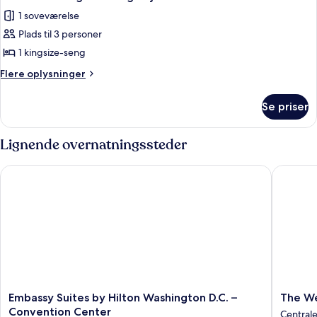
alle
-
1 soveværelse
byudsigt
billeder
Plads til 3 personer
af
Værelse
1 kingsize-seng
-
Flere
Flere oplysninger
1
oplysninger
om
kingsize-
Se priser
Værelse
seng
-
-
1
Lignende overnatningssteder
hjørneværelse
kingsize-
seng
Embassy Suites by Hilton Washington D.C. – Convention Cent
The Wes
-
hjørneværelse
Embassy
The
Embassy Suites by Hilton Washington D.C. –
The W
Suites
Westin
Convention Center
Central