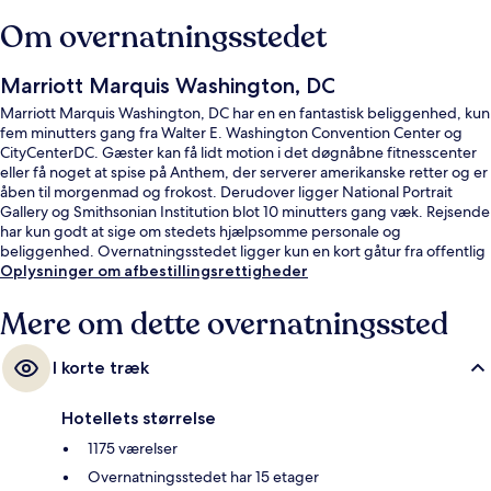
Om overnatningsstedet
Marriott Marquis Washington, DC
Marriott Marquis Washington, DC har en en fantastisk beliggenhed, kun
fem minutters gang fra Walter E. Washington Convention Center og
CityCenterDC. Gæster kan få lidt motion i det døgnåbne fitnesscenter
eller få noget at spise på Anthem, der serverer amerikanske retter og er
åben til morgenmad og frokost. Derudover ligger National Portrait
Gallery og Smithsonian Institution blot 10 minutters gang væk. Rejsende
har kun godt at sige om stedets hjælpsomme personale og
beliggenhed. Overnatningsstedet ligger kun en kort gåtur fra offentlig
transport: 7th St. Convention Center Metrostation ligger 6 minutter væk
Oplysninger om afbestillingsrettigheder
og Gallery Place Chinatown Metrostation ligger 9 minutter derfra.
Mere om dette overnatningssted
I korte træk
Hotellets størrelse
1175 værelser
Overnatningsstedet har 15 etager