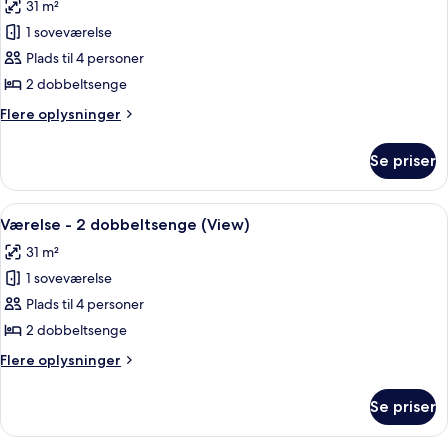
31 m²
af
Club-
1 soveværelse
værelse
Plads til 4 personer
-
2 dobbeltsenge
2
Flere
Flere oplysninger
dobbeltsenge
oplysninger
om
Se priser
Club-
værelse
-
Indlæs
Et hotelværelse med to senge, et skriv
11
2
Værelse - 2 dobbeltsenge (View)
alle
dobbeltsenge
31 m²
billeder
1 soveværelse
af
Værelse
Plads til 4 personer
-
2 dobbeltsenge
2
Flere
Flere oplysninger
dobbeltsenge
oplysninger
(View)
om
Se priser
Værelse
-