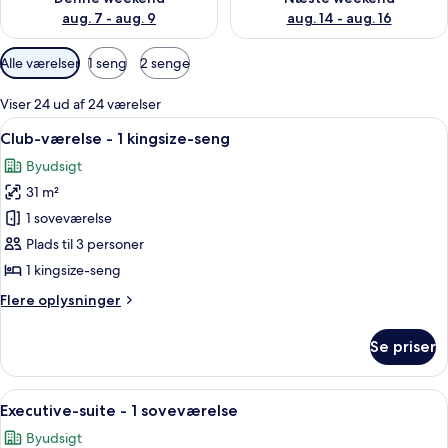
aug. 7 - aug. 9
aug. 14 - aug. 16
Tilgængelige
Alle værelser
1 seng
2 senge
filtre
for
Viser 24 ud af 24 værelser
værelser
Indlæs
Et værelse med et stort vindue, en læde
12
Club-værelse - 1 kingsize-seng
alle
Byudsigt
billeder
31 m²
af
Club-
1 soveværelse
værelse
Plads til 3 personer
-
1 kingsize-seng
1
Flere
Flere oplysninger
kingsize-
oplysninger
seng
om
Se priser
Club-
værelse
-
Indlæs
Et hotelværelse med en stor seng, et 
7
1
Executive-suite - 1 soveværelse
alle
kingsize-
Byudsigt
seng
billeder