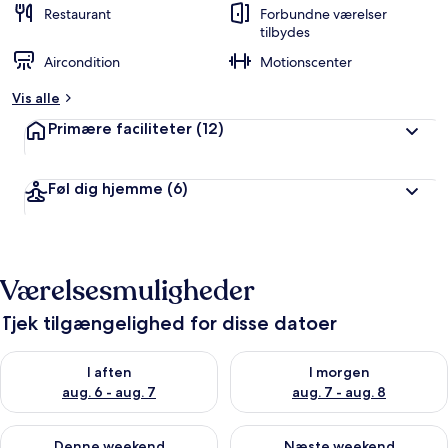
Restaurant
Forbundne værelser
tilbydes
Aircondition
Motionscenter
Vis alle
Primære faciliteter
(12)
Føl dig hjemme
(6)
Værelsesmuligheder
Tjek tilgængelighed for disse datoer
Tjek tilgængelighed for i aften aug. 6 - aug. 7
Tjek tilgængelighed for i morg
I aften
I morgen
aug. 6 - aug. 7
aug. 7 - aug. 8
Tjek tilgængelighed for denne weekend aug. 7 - aug. 9
Tjek tilgængelighed for næste
Denne weekend
Næste weekend