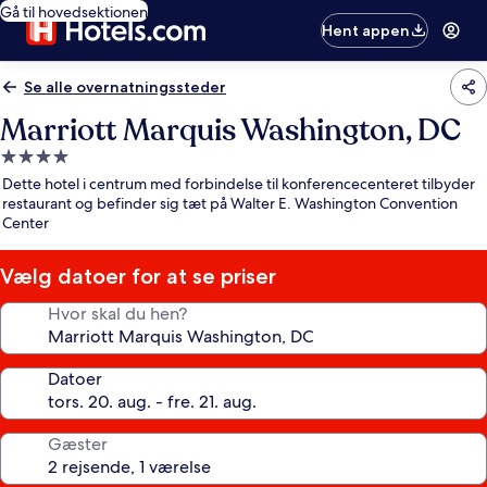
Gå til hovedsektionen
Hent appen
Se alle overnatningssteder
Marriott Marquis Washington, DC
4.0-
stjernet
Dette hotel i centrum med forbindelse til konferencecenteret tilbyder
overnatningssted
restaurant og befinder sig tæt på Walter E. Washington Convention
Center
Vælg datoer for at se priser
Hvor skal du hen?
Datoer
Gæster