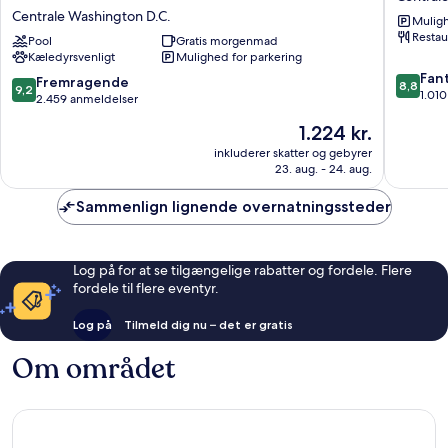
by
DC
Centrale Washington D.C.
Muligh
Hilton
Downto
Restau
Washington
Pool
Gratis morgenmad
Centrale
Kæledyrsvenligt
Mulighed for parkering
D.C.
Washing
8.8
–
D.C.
Fant
9.2
Fremragende
8,8
9,2
ud
Convention
1.01
ud
2.459 anmeldelser
af
Center
af
Prisen
1.224 kr.
10,
Centrale
10,
er
Fantasti
Washington
Fremragende,
inkluderer skatter og gebyrer
1.224 kr.
1.010
D.C.
23. aug. - 24. aug.
2.459
anmelde
anmeldelser
Sammenlign lignende overnatningssteder
Log på for at se tilgængelige rabatter og fordele. Flere
fordele til flere eventyr.
Log på
Tilmeld dig nu – det er gratis
Om området