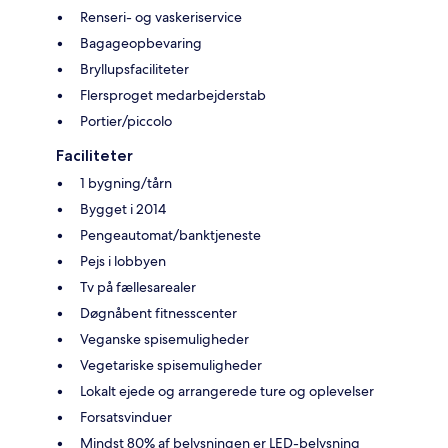
Renseri- og vaskeriservice
Bagageopbevaring
Bryllupsfaciliteter
Flersproget medarbejderstab
Portier/piccolo
Faciliteter
1 bygning/tårn
Bygget i 2014
Pengeautomat/banktjeneste
Pejs i lobbyen
Tv på fællesarealer
Døgnåbent fitnesscenter
Veganske spisemuligheder
Vegetariske spisemuligheder
Lokalt ejede og arrangerede ture og oplevelser
Forsatsvinduer
Mindst 80% af belysningen er LED-belysning