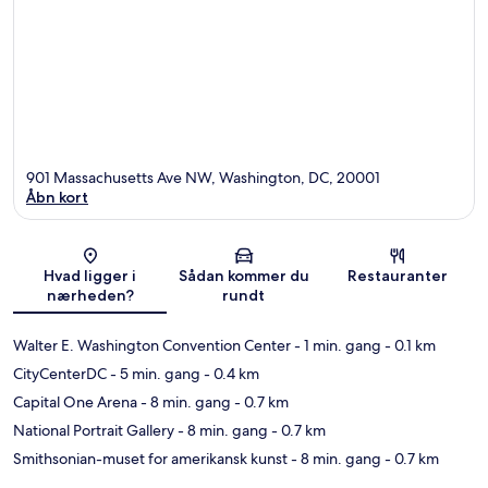
901 Massachusetts Ave NW, Washington, DC, 20001
Åbn kort
Kort
Hvad ligger i
Sådan kommer du
Restauranter
nærheden?
rundt
Walter E. Washington Convention Center
- 1 min. gang
- 0.1 km
CityCenterDC
- 5 min. gang
- 0.4 km
Capital One Arena
- 8 min. gang
- 0.7 km
National Portrait Gallery
- 8 min. gang
- 0.7 km
Smithsonian-muset for amerikansk kunst
- 8 min. gang
- 0.7 km