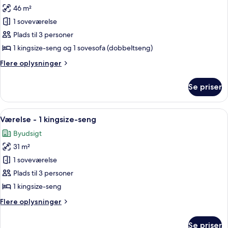
46 m²
af
Executive-
1 soveværelse
suite
Plads til 3 personer
-
1 kingsize-seng og 1 sovesofa (dobbeltseng)
1
Flere
Flere oplysninger
soveværelse
oplysninger
om
Se priser
Executive-
suite
-
Indlæs
Et værelse med et stort vindue, en læde
10
1
Værelse - 1 kingsize-seng
alle
soveværelse
Byudsigt
billeder
31 m²
af
Værelse
1 soveværelse
-
Plads til 3 personer
1
1 kingsize-seng
kingsize-
Flere
Flere oplysninger
seng
oplysninger
om
Se priser