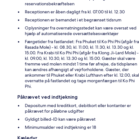
reservationsbekræftelsen
Receptionen er åben dagligt fra kl. 07.00 til kl. 12.30
Receptionen er bemandet i et begrænset tidsrum
Oplysninger fra overnatningsstedet kan være oversat ved
hjælp af automatiserede oversættelsesværktøjer
Færgetider fra fastlandet: Fra Phuket til Ko Phi Phi (afgår fra
Rasada Mole) - kl. 08.30, kl. 11.00, kl. 11.30, kl. 13.30 og kl.
15.00. Fra Krabi til Ko Phi Phi (afgår fra Klong Ji-Lard Mole) -
kl. 09.00, kl. 10.30, kl. 13.30 og kl. 15.00. Gæster skal være
fremme ved molen mindst 1 time før afrejse, da tidsplanen
kan ændres afhængigt af vejrforholdene. Gæster, der
ankommer til Phuket eller Krabi Lufthavn efter kl. 12.00, skal
overnatte på fastlandet og tage morgenfærgen til Ko Phi
Phi.
Påkrævet ved indtjekning
Depositum med kreditkort, debitkort eller kontanter er
påkrævet for påløbne udgifter
Gyldigt billed-ID kan være påkrævet
Minimumsalder ved indtjekning er 18
Kæledyr