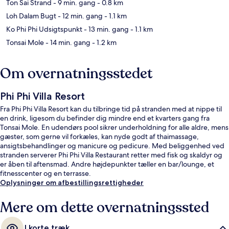
Ton Sai Strand
- 9 min. gang
- 0.8 km
Loh Dalam Bugt
- 12 min. gang
- 1.1 km
Ko Phi Phi Udsigtspunkt
- 13 min. gang
- 1.1 km
Tonsai Mole
- 14 min. gang
- 1.2 km
Om overnatningsstedet
Phi Phi Villa Resort
Fra Phi Phi Villa Resort kan du tilbringe tid på stranden med at nippe til
en drink, ligesom du befinder dig mindre end et kvarters gang fra
Tonsai Mole. En udendørs pool sikrer underholdning for alle aldre, mens
gæster, som gerne vil forkæles, kan nyde godt af thaimassage,
ansigtsbehandlinger og manicure og pedicure. Med beliggenhed ved
stranden serverer Phi Phi Villa Restaurant retter med fisk og skaldyr og
er åben til aftensmad. Andre højdepunkter tæller en bar/lounge, et
fitnesscenter og en terrasse.
Oplysninger om afbestillingsrettigheder
Mere om dette overnatningssted
I korte træk