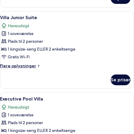
Premier
Deluxe
Villa
Indlæs
Et rummeligt soveværelse med en stor 
8
Villa Junior Suite
alle
Haveudsigt
billeder
1 soveværelse
af
Villa
Plads til 2 personer
Junior
1 kingsize-seng ELLER 2 enkeltsenge
Suite
Gratis Wi-Fi
Flere
Flere oplysninger
oplysninger
om
Se priser
Villa
Junior
Suite
Indlæs
Et soveværelse med træpaneler, to senge
6
Executive Pool Villa
alle
Haveudsigt
billeder
1 soveværelse
af
Executive
Plads til 2 personer
Pool
1 kingsize-seng ELLER 2 enkeltsenge