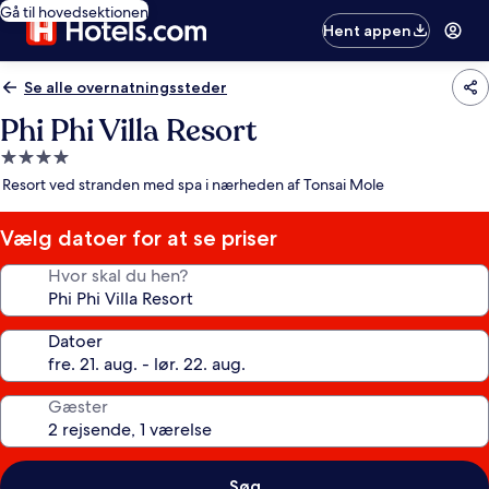
Gå til hovedsektionen
Hent appen
Se alle overnatningssteder
Phi Phi Villa Resort
4.0-
stjernet
Resort ved stranden med spa i nærheden af Tonsai Mole
overnatningssted
Vælg datoer for at se priser
Hvor skal du hen?
Datoer
Gæster
Søg