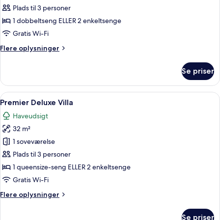
Garden
Plads til 3 personer
Deluxe
1 dobbeltseng ELLER 2 enkeltsenge
Villa
Gratis Wi-Fi
Flere
Flere oplysninger
oplysninger
om
Se priser
Garden
Deluxe
Villa
Indlæs
En pænt redt seng med hvide sengetøj
9
Premier Deluxe Villa
alle
Haveudsigt
billeder
32 m²
af
Premier
1 soveværelse
Deluxe
Plads til 3 personer
Villa
1 queensize-seng ELLER 2 enkeltsenge
Gratis Wi-Fi
Flere
Flere oplysninger
oplysninger
om
Se priser