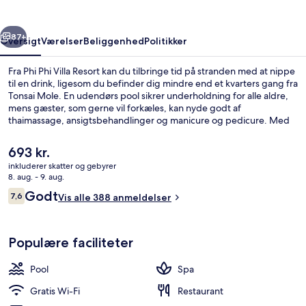
rige
Næste
87+
Oversigt
Værelser
Beliggenhed
Politikker
Fra Phi Phi Villa Resort kan du tilbringe tid på stranden med at nippe
til en drink, ligesom du befinder dig mindre end et kvarters gang fra
Tonsai Mole. En udendørs pool sikrer underholdning for alle aldre,
mens gæster, som gerne vil forkæles, kan nyde godt af
thaimassage, ansigtsbehandlinger og manicure og pedicure. Med
beliggenhed ved stranden serverer Phi Phi Villa Restaurant retter
med fisk og skaldyr og er åben til aftensmad. Andre højdepunkter
Den
693 kr.
tæller en bar/lounge, et fitnesscenter og en terrasse.
nuværende
inkluderer skatter og gebyrer
pris
8. aug. - 9. aug.
Der serveres aftensmad
er
Anmeldelser
Godt
7,6
Vis alle 388 anmeldelser
693 kr.
7,6 ud af 10.
Populære faciliteter
Pool
Spa
Gratis Wi-Fi
Restaurant