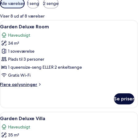
Tilgængelige
Alle værelser
1 seng
2 senge
filtre
for
Viser 8 ud af 8 værelser
værelser
Indlæs
Garden Deluxe Room | Minibar, penge
11
Garden Deluxe Room
alle
Haveudsigt
billeder
34 m²
af
Garden
1 soveværelse
Deluxe
Plads til 3 personer
Room
1 queensize-seng ELLER 2 enkeltsenge
Gratis Wi-Fi
Flere
Flere oplysninger
oplysninger
om
Se priser
Garden
Deluxe
Room
Indlæs
Garden Deluxe Villa | Minibar, penge
7
Garden Deluxe Villa
alle
Haveudsigt
billeder
35 m²
af