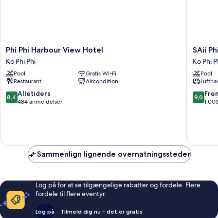
Phi
SAii
Phi Phi Harbour View Hotel
SAii Ph
Phi
Phi
Ko Phi Phi
Ko Phi P
Harbour
Phi
Pool
Gratis Wi-Fi
Pool
View
Island
Restaurant
Aircondition
Luftha
Hotel
Village
Ko
Ko
8.4
9.0
Alletiders
Fre
8,4
9,0
Phi
Phi
ud
ud
484 anmeldelser
1.00
Phi
Phi
af
af
10,
10,
Alletiders,
Fremrag
484
1.003
anmeldelser
anmelde
Sammenlign lignende overnatningssteder
Log på for at se tilgængelige rabatter og fordele. Flere
fordele til flere eventyr.
Log på
Tilmeld dig nu – det er gratis