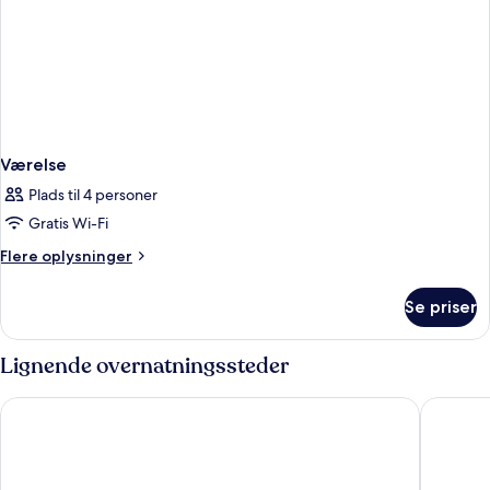
Værelse
Plads til 4 personer
Gratis Wi-Fi
Flere
Flere oplysninger
oplysninger
om
Se priser
Værelse
Lignende overnatningssteder
Phi Phi Harbour View Hotel
SAii Phi 