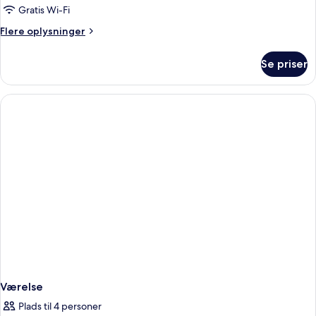
Villa
Gratis Wi-Fi
Flere
Flere oplysninger
oplysninger
om
Se priser
Executive
Pool
Villa
Værelse
Plads til 4 personer