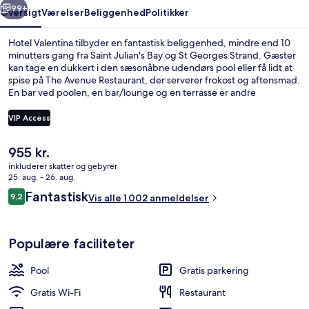
99+
Oversigt
Værelser
Beliggenhed
Politikker
Hotel Valentina tilbyder en fantastisk beliggenhed, mindre end 10
minutters gang fra Saint Julian's Bay og St Georges Strand. Gæster
kan tage en dukkert i den sæsonåbne udendørs pool eller få lidt at
spise på The Avenue Restaurant, der serverer frokost og aftensmad.
En bar ved poolen, en bar/lounge og en terrasse er andre
højdepunkter. Rejsende er vilde med stedets hjælpsomme
personale og beliggenhed.
VIP Access
Den
955 kr.
Sæsonbestemt udendørs pool
nuværende
inkluderer skatter og gebyrer
pris
25. aug. - 26. aug.
er
Anmeldelser
Fantastisk
9,2
Vis alle 1.002 anmeldelser
955 kr.
9,2 ud af 10.
Populære faciliteter
Pool
Gratis parkering
Gratis Wi-Fi
Restaurant