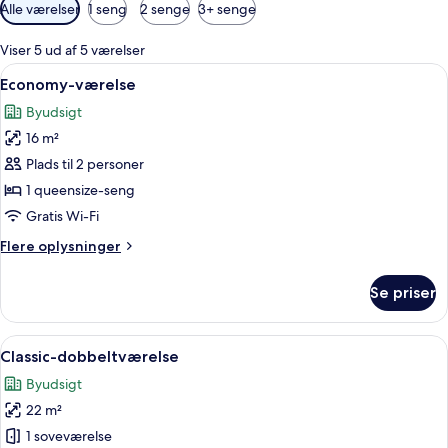
Tilgængelige
Alle værelser
1 seng
2 senge
3+ senge
filtre
for
Viser 5 ud af 5 værelser
værelser
Indlæs
Et moderne hotelværelse med en stor se
7
Economy-værelse
alle
Byudsigt
billeder
16 m²
af
Economy-
Plads til 2 personer
værelse
1 queensize-seng
Gratis Wi-Fi
Flere
Flere oplysninger
oplysninger
om
Se priser
Economy-
værelse
Indlæs
Et hotelværelse med seng, sofa, fjerns
14
Classic-dobbeltværelse
alle
Byudsigt
billeder
22 m²
af
Classic-
1 soveværelse