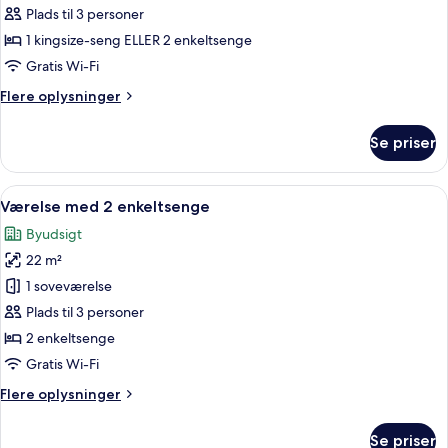
dobbeltværelse
Plads til 3 personer
1 kingsize-seng ELLER 2 enkeltsenge
Gratis Wi-Fi
Flere
Flere oplysninger
oplysninger
om
Se priser
Classic-
dobbeltværelse
Indlæs
Et hotelværelse med to senge, en gul so
9
Værelse med 2 enkeltsenge
alle
Byudsigt
billeder
22 m²
af
Værelse
1 soveværelse
med
Plads til 3 personer
2
2 enkeltsenge
enkeltsenge
Gratis Wi-Fi
Flere
Flere oplysninger
oplysninger
om
Se priser
Værelse