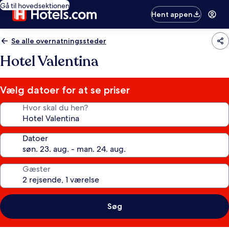
Gå til hovedsektionen
Hent appen
Se alle overnatningssteder
Hotel Valentina
Vælg datoer for at se priser
Hvor skal du hen?
Datoer
Gæster
Søg