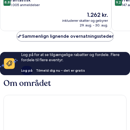
8,8
9,2
Julian's
ud
ud
1.005 anmeldelser
147 
af
af
Prisen
1.262 kr.
10,
10,
er
Fantastisk,
Fremrag
inkluderer skatter og gebyrer
1.262 kr.
29. aug. - 30. aug.
1.005
147
anmeldelser
anmelde
Sammenlign lignende overnatningssteder
Log på for at se tilgængelige rabatter og fordele. Flere
fordele til flere eventyr.
Log på
Tilmeld dig nu – det er gratis
Om området