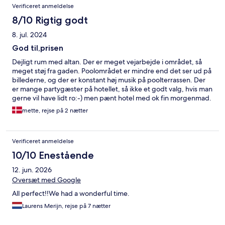
Verificeret anmeldelse
8/10 Rigtig godt
8. jul. 2024
God til,prisen
Dejligt rum med altan. Der er meget vejarbejde i området, så
meget støj fra gaden. Poolområdet er mindre end det ser ud på
billederne, og der er konstant høj musik på poolterrassen. Der
er mange partygæster på hotellet, så ikke et godt valg, hvis man
gerne vil have lidt ro:-) men pænt hotel med ok fin morgenmad.
God til prisen
mette, rejse på 2 nætter
Verificeret anmeldelse
10/10 Enestående
12. jun. 2026
Oversæt med Google
All perfect!!We had a wonderful time.
Laurens Merijn, rejse på 7 nætter