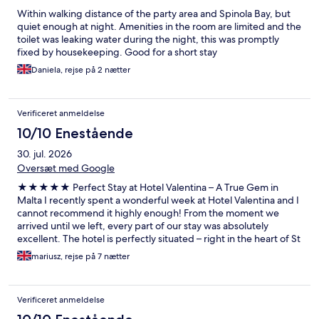
Within walking distance of the party area and Spinola Bay, but
quiet enough at night. Amenities in the room are limited and the
toilet was leaking water during the night, this was promptly
fixed by housekeeping. Good for a short stay
Daniela, rejse på 2 nætter
Verificeret anmeldelse
10/10 Enestående
30. jul. 2026
Oversæt med Google
★★★★★ Perfect Stay at Hotel Valentina – A True Gem in
Malta I recently spent a wonderful week at Hotel Valentina and I
cannot recommend it highly enough! From the moment we
arrived until we left, every part of our stay was absolutely
excellent. The hotel is perfectly situated – right in the heart of St
Julian’s, just a short walk from the lively seafront, restaurants,
mariusz, rejse på 7 nætter
bars and public transport links. It’s easy to explore all of Malta
from here, yet the hotel remains peaceful and quiet, so you get
the best of both worlds. Our room was spotlessly clean, modern
Verificeret anmeldelse
and beautifully decorated. It was spacious, with a very
comfortable bed, great air conditioning, and all the amenities