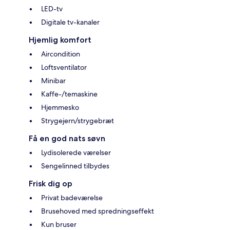
LED-tv
Digitale tv-kanaler
Hjemlig komfort
Aircondition
Loftsventilator
Minibar
Kaffe-/temaskine
Hjemmesko
Strygejern/strygebræt
Få en god nats søvn
Lydisolerede værelser
Sengelinned tilbydes
Frisk dig op
Privat badeværelse
Brusehoved med spredningseffekt
Kun bruser