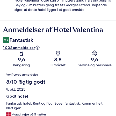
Hotel Valentina ligger kun 6 minutters gang fra Saint Julian's
Bay og 8 minutters gang fra St Georges Strand. Rejsende
siger, at dette hotel ligger i et godt område.
Anmeldelser af Hotel Valentina
Anmeldelser
Fantastisk
9,2
1.002 anmeldelser
9,6
8,8
9,6
Rengøring
Området
Service og personale
Anmeldelser
Verificeret anmeldelse
8/10 Rigtig godt
9. okt. 2025
Godt hotel
Fantastisk hotel. Rent og flot . Sover fantastisk. Kommer helt
klart igen .
Morad, rejse på 5 nætter