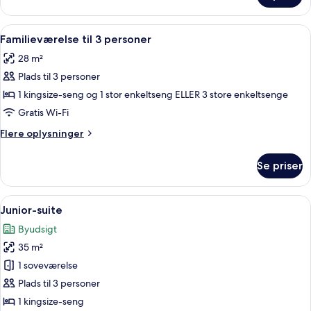
med
2
Indlæs
Et moderne hotelværelse med seng, se
9
enkeltsenge
Familieværelse til 3 personer
alle
28 m²
billeder
Plads til 3 personer
af
Familieværelse
1 kingsize-seng og 1 stor enkeltseng ELLER 3 store enkeltsenge
til
Gratis Wi-Fi
3
Flere
Flere oplysninger
personer
oplysninger
om
Se priser
Familieværelse
til
3
Indlæs
Et moderne hotelværelse med en stor 
7
personer
Junior-suite
alle
Byudsigt
billeder
35 m²
af
Junior-
1 soveværelse
suite
Plads til 3 personer
1 kingsize-seng