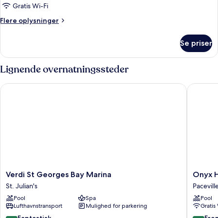
Gratis Wi-Fi
Flere
Flere oplysninger
oplysninger
om
Se priser
Junior-
suite
Lignende overnatningssteder
Verdi St Georges Bay Marina
Onyx Ho
Verdi
Onyx
Verdi St Georges Bay Marina
Onyx H
St
Hotel
St. Julian's
Pacevill
Georges
Pacevill
Pool
Spa
Pool
Bay
Lufthavnstransport
Mulighed for parkering
Gratis
Marina
St.
8.8
9.2
Fantastisk
Fre