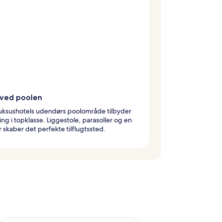
 ved poolen
luksushotels udendørs poolområde tilbyder
ing i topklasse. Liggestole, parasoller og en
 skaber det perfekte tilflugtssted.