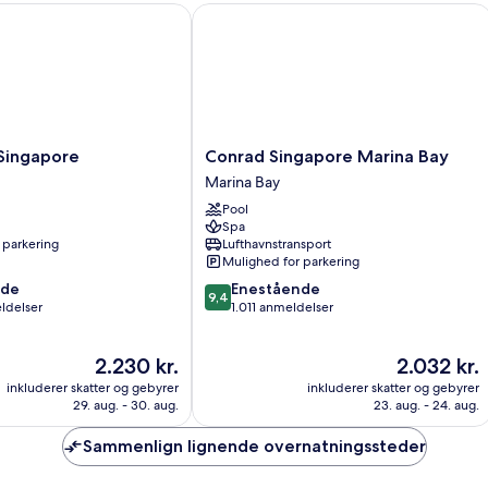
-
-
ingapore
Conrad Singapore Marina Bay
ikke-
ik
ryger
ry
Conrad
 Singapore
Conrad Singapore Marina Bay
Singapore
Marina Bay
Marina
Pool
Bay
Spa
Marina
 parkering
Lufthavnstransport
Bay
Mulighed for parkering
9.4
nde
Enestående
9,4
ud
ldelser
1.011 anmeldelser
af
10,
Prisen
Prisen
2.230 kr.
2.032 kr.
Enestående,
er
er
1.011
inkluderer skatter og gebyrer
inkluderer skatter og gebyrer
2.230 kr.
2.032 kr.
anmeldelser
29. aug. - 30. aug.
23. aug. - 24. aug.
Sammenlign lignende overnatningssteder