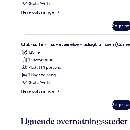
Gratis Wi-Fi
Flere
Flere oplysninger
oplysninger
om
Se prise
Værelse
-
2
Indlæs
Et hotelværelse med et stort vi
9
dobbeltsenge
Club-suite - 1 soveværelse - udsigt til havn (Corne
alle
125 m²
billeder
1 soveværelse
af
Club-
Plads til 3 personer
suite
1 kingsize-seng
-
Gratis Wi-Fi
1
Flere
Flere oplysninger
soveværelse
oplysninger
-
om
Se prise
Club-
udsigt
suite
til
-
Lignende overnatningssteder
havn
1
(Corner)
soveværelse