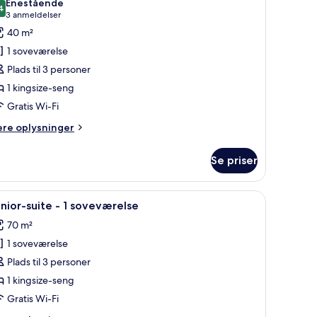
Enestående
illeder
4
9,4 ud af 10
(3
3 anmeldelser
f
anmeldelser)
40 m²
ærelse
1 soveværelse
Plads til 3 personer
1 kingsize-seng
ingsize-
Gratis Wi-Fi
eng
ere
ere oplysninger
lysninger
m
Se priser
relse
eng, et skrivebord og et fjernsyn. Værelset har udsigt over byen gennem sto
ndlæs
Et hotelværelse med en stor seng, fjernsyn, sk
5
ngsize-
nior-suite - 1 soveværelse
le
ng
70 m²
illeder
1 soveværelse
f
unior-
Plads til 3 personer
uite
1 kingsize-seng
Gratis Wi-Fi