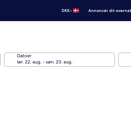
•
DKK
Annoncér dit overna
Datoer