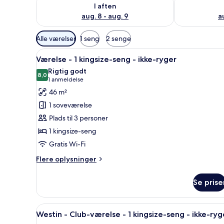
Tjek tilgængelighed for i aften aug. 8 - aug. 9
Tjek tilgænge
I aften
aug. 8 - aug. 9
a
Tilgængelige
Alle værelser
1 seng
2 senge
filtre
Indlæs
Et hotelværelse med en stor sen
for
6
Værelse - 1 kingsize-seng - ikke-ryger
alle
værelser
Rigtig godt
billeder
8,0
8,0 ud af 10
(1
1 anmeldelse
af
anmeldelse)
46 m²
Værelse
1 soveværelse
-
Plads til 3 personer
1
1 kingsize-seng
kingsize-
Gratis Wi-Fi
seng
-
Flere
Flere oplysninger
ikke-
oplysninger
om
ryger
Se prise
Værelse
-
1
Indlæs
Et hotelværelse med en stor sen
6
kingsize-
Westin - Club-værelse - 1 kingsize-seng - ikke-ryg
alle
seng