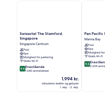
-
Swissotel The Stamford, Singapore
Pan Pacific S
udsigt
til
havn
(Corner)
Swissotel
Pan
Swissotel The Stamford,
Pan Pacific
The
Pacific
Singapore
Marina Bay
Stamford,
Singapore
Singapore Centrum
Pool
Singapore
Marina
Spa
Singapore
Pool
Bay
Mulighed for
Spa
Centrum
Gratis Wi-Fi
Mulighed for parkering
Gratis Wi-Fi
9.4
Eneståe
9,4
ud
2.209 anme
9.4
Enestående
9,4
af
ud
1.040 anmeldelser
10,
af
Prisen
1.994 kr.
Enestående,
10,
er
2.209
Enestående,
inkluderer skatter og gebyrer
1.994 kr.
anmeldelser
1. sep. - 2. sep.
1.040
anmeldelser