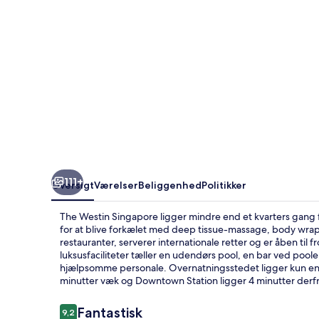
111+
Oversigt
Værelser
Beliggenhed
Politikker
The Westin Singapore ligger mindre end et kvarters gang 
for at blive forkælet med deep tissue-massage, body wrap
restauranter, serverer internationale retter og er åben til
luksusfaciliteter tæller en udendørs pool, en bar ved poo
hjælpsomme personale. Overnatningsstedet ligger kun en ko
minutter væk og Downtown Station ligger 4 minutter derfr
Anmeldelser
Fantastisk
9,2
9,2 ud af 10.