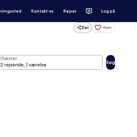
tningssted
Kontakt os
Rejser
Log på
Del
Gem
Gæster
Søg