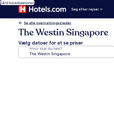
Gå til hovedsektionen
Søg efter rejser
Se alle overnatningssteder
The Westin Singapore
Vælg datoer for at se priser
Hvor skal du hen?
Billedgalleri
for
The
Westin
Singapore