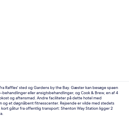
Morgenmads
fra Raffles' sted og Gardens by the Bay. Gæster kan besøge spaen
-behandlinger eller ansigtsbehandlinger, og Cook & Brew, en af 4
 frokost og aftensmad. Andre faciliteter på dette hotel med
4 restaurant
len og et døgnåbent fitnesscenter. Rejsende er vilde med stedets
rt gåtur fra offentlig transport: Shenton Way Station ligger 2
a.