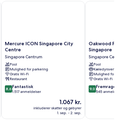
Mercure ICON Singapore City Centre
Oakwood Premier Raffl
ke-
ger
Mercure
Oakwood
Mercure ICON Singapore City
Oakwood Premier Raf
ICON
Premier
Centre
Singapore
Singapore
Raffles
Singapore Centrum
Singapore Centrum
City
Place
Centre
Pool
Singapore
Pool
Mulighed for parkering
Kæledyrsvenligt
Singapore
Singapore
Gratis Wi-Fi
Mulighed for parkering
Centrum
Centrum
Restaurant
Gratis Wi-Fi
8.6
9.0
Fantastisk
Fremragende
8,6
9,0
ud
ud
1.517 anmeldelser
545 anmeldelser
af
af
Prisen
1.067 kr.
10,
10,
er
Fantastisk,
Fremragende,
inkluderer skatter og gebyrer
inkluderer 
1.067 kr.
1. sep. - 2. sep.
1.517
545
anmeldelser
anmeldelser