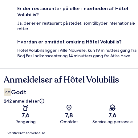
Er der restauranter på eller i nærheden af Hôtel
Volubilis?
Ja, der er en restaurant på stedet, som tilbyder internationale
retter.
Hvordan er området omkring Hôtel Volubilis?
Hôtel Volubilis ligger i Ville Nouvelle, kun 19 minutters gang fra
Borj Fez Indkøbscenter og 14 minutters gang fra Atlas Have.
Anmeldelser af Hôtel Volubilis
Anmeldelser
Godt
7,2
242 anmeldelser
7,6
7,8
7,6
Rengøring
Området
Service og personale
Anmeldelser
Verificeret anmeldelse