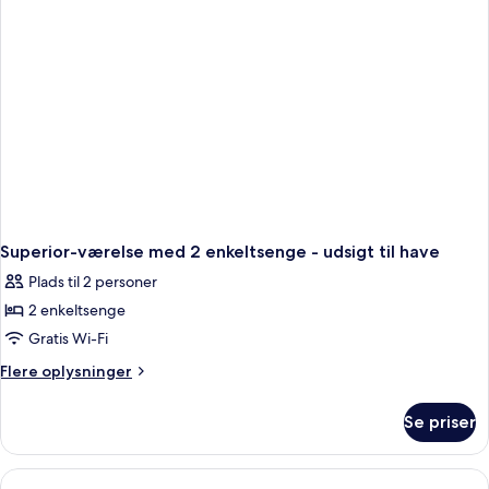
pool
Superior-værelse med 2 enkeltsenge - udsigt til have
Plads til 2 personer
2 enkeltsenge
Gratis Wi-Fi
Flere
Flere oplysninger
oplysninger
om
Se priser
Superior-
værelse
med
2