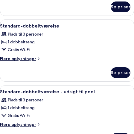
om
Se priser
Junior-
suite
Indlæs
Et hotelværelse med en stor seng, to
4
Standard-dobbeltværelse
alle
Plads til 3 personer
billeder
1 dobbeltseng
af
Standard-
Gratis Wi-Fi
dobbeltværelse
Flere
Flere oplysninger
oplysninger
om
Se priser
Standard-
dobbeltværelse
Indlæs
Et hotelværelse med en stor seng, to
4
Standard-dobbeltværelse - udsigt til pool
alle
Plads til 3 personer
billeder
1 dobbeltseng
af
Standard-
Gratis Wi-Fi
dobbeltværelse
Flere
Flere oplysninger
-
oplysninger