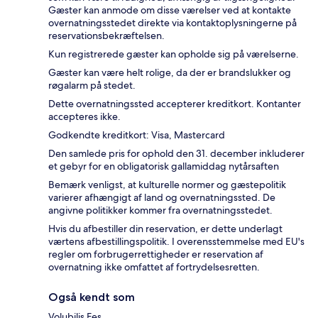
Gæster kan anmode om disse værelser ved at kontakte
overnatningsstedet direkte via kontaktoplysningerne på
reservationsbekræftelsen.
Kun registrerede gæster kan opholde sig på værelserne.
Gæster kan være helt rolige, da der er brandslukker og
røgalarm på stedet.
Dette overnatningssted accepterer kreditkort. Kontanter
accepteres ikke.
Godkendte kreditkort: Visa, Mastercard
Den samlede pris for ophold den 31. december inkluderer
et gebyr for en obligatorisk gallamiddag nytårsaften
Bemærk venligst, at kulturelle normer og gæstepolitik
varierer afhængigt af land og overnatningssted. De
angivne politikker kommer fra overnatningsstedet.
Hvis du afbestiller din reservation, er dette underlagt
værtens afbestillingspolitik. I overensstemmelse med EU's
regler om forbrugerrettigheder er reservation af
overnatning ikke omfattet af fortrydelsesretten.
Også kendt som
Volubilis Fes