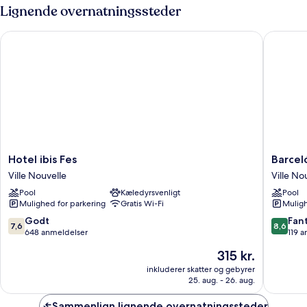
med
Lignende overnatningssteder
2
enkeltsenge
Hotel ibis Fes
Barceló 
-
udsigt
til
pool
Hotel
Barceló
Hotel ibis Fes
Barcel
ibis
Fès
Ville Nouvelle
Ville No
Fes
Medina
Pool
Kæledyrsvenligt
Pool
Ville
Ville
Mulighed for parkering
Gratis Wi-Fi
Muligh
Nouvelle
Nouvell
7.6
8.6
Godt
Fant
7,6
8,6
ud
ud
648 anmeldelser
119 
af
af
Prisen
315 kr.
10,
10,
er
Godt,
Fantasti
inkluderer skatter og gebyrer
315 kr.
25. aug. - 26. aug.
648
119
anmeldelser
anmelde
Sammenlign lignende overnatningssteder