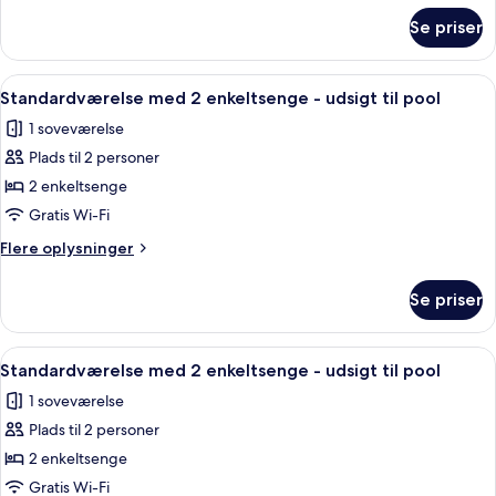
til
om
Se priser
Standard-
pool
dobbeltværelse
-
Indlæs
Et hotelværelse med en stor seng, et s
1
udsigt
Standardværelse med 2 enkeltsenge - udsigt til pool
alle
til
1 soveværelse
pool
billeder
Plads til 2 personer
af
Standardværelse
2 enkeltsenge
med
Gratis Wi-Fi
2
Flere
Flere oplysninger
enkeltsenge
oplysninger
-
om
Se priser
Standardværelse
udsigt
med
til
2
Indlæs
Et hotelværelse med en stor seng, et s
pool
1
enkeltsenge
Standardværelse med 2 enkeltsenge - udsigt til pool
alle
-
1 soveværelse
udsigt
billeder
til
Plads til 2 personer
af
pool
Standardværelse
2 enkeltsenge
med
Gratis Wi-Fi