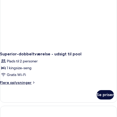
Superior-dobbeltværelse - udsigt til pool
Plads til 2 personer
1 kingsize-seng
Gratis Wi-Fi
Flere
Flere oplysninger
oplysninger
om
Se priser
Superior-
dobbeltværelse
-
udsigt
til