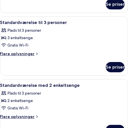
om
udsigt
Se priser
Standard-
til
dobbeltværelse
pool
-
Indlæs
Et hotelværelse med seng, skrivebord,
4
udsigt
Standardværelse til 3 personer
alle
til
Plads til 3 personer
pool
billeder
3 enkeltsenge
af
Standardværelse
Gratis Wi-Fi
til
Flere
Flere oplysninger
3
oplysninger
om
personer
Se priser
Standardværelse
til
3
Indlæs
En pænt redt seng med et mønstret s
4
personer
Standardværelse med 2 enkeltsenge
alle
Plads til 3 personer
billeder
2 enkeltsenge
af
Standardværelse
Gratis Wi-Fi
med
Flere
Flere oplysninger
2
oplysninger
om