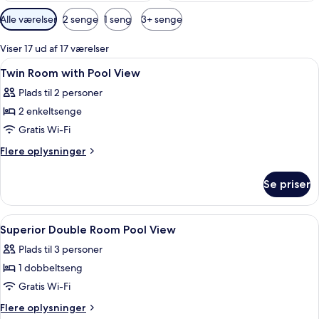
Tilgængelige
Alle værelser
2 senge
1 seng
3+ senge
filtre
for
Viser 17 ud af 17 værelser
værelser
Indlæs
Lobby
2
Twin Room with Pool View
alle
Plads til 2 personer
billeder
2 enkeltsenge
af
Twin
Gratis Wi-Fi
Room
Flere
Flere oplysninger
with
oplysninger
om
Pool
Se priser
Twin
View
Room
with
Indlæs
Premium-sengetøj, minibar, skrivebord
1
Pool
Superior Double Room Pool View
alle
View
Plads til 3 personer
billeder
1 dobbeltseng
af
Superior
Gratis Wi-Fi
Double
Flere
Flere oplysninger