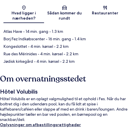
Kort
Hvad ligger i
Sådan kommer du
Restauranter
nærheden?
rundt
Atlas Have
- 14 min. gang
- 1.3 km
Borj Fez Indkøbscenter
- 16 min. gang
- 1.4 km
Kongeslottet
- 4 min. kørsel
- 2.2 km
Rue des Mérinides
- 4 min. kørsel
- 2.2 km
Jødisk kirkegård
- 4 min. kørsel
- 2.2 km
Om overnatningsstedet
Hôtel Volubilis
Hôtel Volubilis er en oplagt valgmulighed til et ophold i Fes. Når du har
boltret dig i den udendørs pool, kan du få lidt at spise i
kaffebaren/caféen eller slappe af med en drink i baren/loungen. Andre
højdepunkter tæller en bar ved poolen, en børnepool og en
snackbar/deli.
Oplysninger om afbestillingsrettigheder