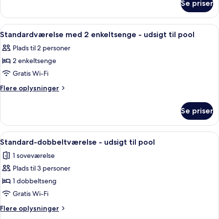
enkeltsenge
Se priser
Standardværelse
med
2
Indlæs
En pænt redt seng med et mønstret s
4
enkeltsenge
Standardværelse med 2 enkeltsenge - udsigt til pool
alle
Plads til 2 personer
billeder
2 enkeltsenge
af
Standardværelse
Gratis Wi-Fi
med
Flere
Flere oplysninger
2
oplysninger
om
enkeltsenge
Se priser
Standardværelse
-
med
udsigt
2
Indlæs
Et moderne hotelværelse med en pænt 
1
til
enkeltsenge
Standard-dobbeltværelse - udsigt til pool
alle
-
pool
1 soveværelse
udsigt
billeder
til
Plads til 3 personer
af
pool
Standard-
1 dobbeltseng
dobbeltværelse
Gratis Wi-Fi
-
Flere
Flere oplysninger
udsigt
oplysninger