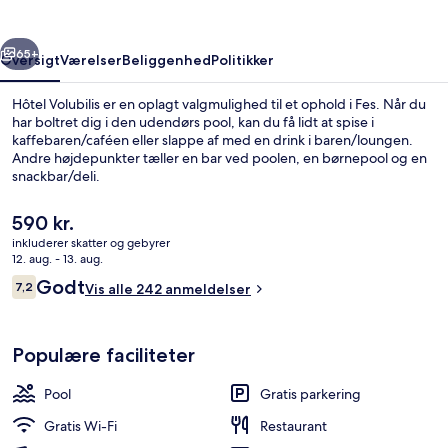
rige
Næste
65+
Oversigt
Værelser
Beliggenhed
Politikker
Hôtel Volubilis er en oplagt valgmulighed til et ophold i Fes. Når du
har boltret dig i den udendørs pool, kan du få lidt at spise i
kaffebaren/caféen eller slappe af med en drink i baren/loungen.
Andre højdepunkter tæller en bar ved poolen, en børnepool og en
snackbar/deli.
Den
590 kr.
nuværende
inkluderer skatter og gebyrer
pris
12. aug. - 13. aug.
Lobby
er
Anmeldelser
Godt
7,2
Vis alle 242 anmeldelser
590 kr.
7,2 ud af 10.
Populære faciliteter
Pool
Gratis parkering
Gratis Wi-Fi
Restaurant