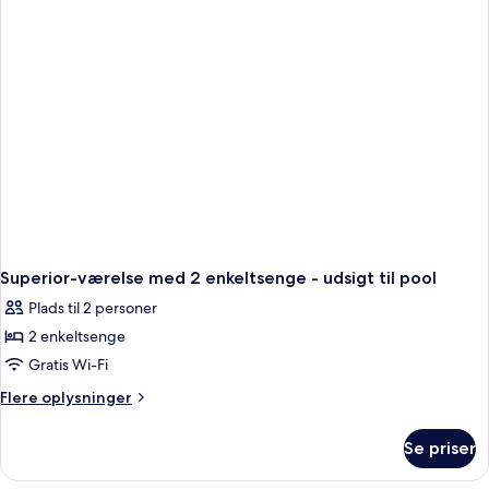
enkeltsenge
-
udsigt
til
have
Superior-værelse med 2 enkeltsenge - udsigt til pool
Plads til 2 personer
2 enkeltsenge
Gratis Wi-Fi
Flere
Flere oplysninger
oplysninger
om
Se priser
Superior-
værelse