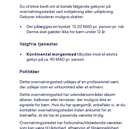
Du vil blive bedt om at betale følgende gebyrer på
overnatningsstedet ved indtjekning eller udtjekning.
Gebyrer inkluderer muligvis skatter:
Der pålægges en byskat: 13.20 MAD pr. person pr. nat.
Denne skat gælder ikke for børn under 12 år.
Valgfrie tjenester
Kontinental morgenmad
tilbydes mod et ekstra
gebyr på ca. 90 MAD pr. person
Politikker
Dette overnatningssted udlejes af en professionel vært,
der udlejer som en virksomhed eller et erhverv.
Dette overnatningssted har udendørsområder såsom
altaner, balkoner eller terrasser, der muligvis ikke er
egnede for børn. Hvis du har spørgsmål, anbefaler vi, at du
kontakter overnatningsstedet inden ankomst for at
bekræfte, at de har et passende værelse til dig.
Overnatningsstedet har forbundne/tilstødende værelser,
som kan være til rådighed, afhængig af tilgængelighed.