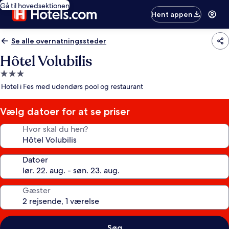
Gå til hovedsektionen
Hent appen
Se alle overnatningssteder
Hôtel Volubilis
3.0-
stjernet
Hotel i Fes med udendørs pool og restaurant
overnatningssted
Vælg datoer for at se priser
Hvor skal du hen?
Datoer
Gæster
Søg