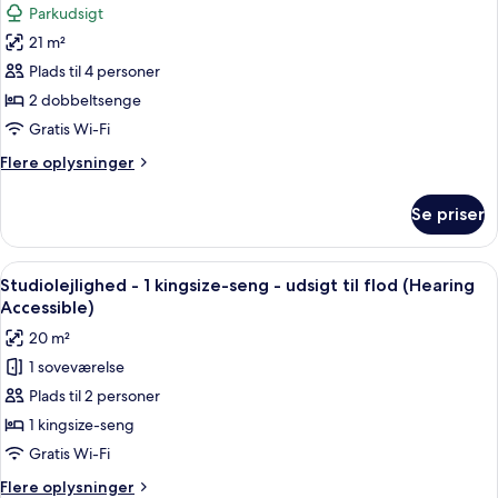
Parkudsigt
(Mobility
af
Accessible,
21 m²
Studiolejlighed
Tub)
Plads til 4 personer
-
2
2 dobbeltsenge
dobbeltsenge
Gratis Wi-Fi
-
Flere
Flere oplysninger
parkudsigt
oplysninger
(Hearing
om
Se priser
Studiolejlighed
Accessible)
-
2
Indlæs
Et natteliv med høje bygninger og opl
8
dobbeltsenge
Studiolejlighed - 1 kingsize-seng - udsigt til flod (Hearing
alle
-
Accessible)
parkudsigt
billeder
20 m²
(Hearing
af
Accessible)
1 soveværelse
Studiolejlighed
Plads til 2 personer
-
1
1 kingsize-seng
kingsize-
Gratis Wi-Fi
seng
Flere
Flere oplysninger