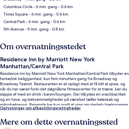
Columbus Circle
- 6 min. gang
- 0.6 km
Times Square
- 6 min. gang
- 0.6 km
Central Park
- 6 min. gang
- 0.6 km
5th Avenue
- 9 min. gang
- 0.8 km
Om overnatningsstedet
Residence Inn by Marriott New York
Manhattan/Central Park
Residence Inn by Marriott New York Manhattan/Central Park tilbyder en
fantastisk beliggenhed, kun fem minutters gang fra Broadway og
Broadway Teatret. Restauranten er et oplagt sted at få lidt at spise, og
når du har været forbi det døgnåbne fitnesscenter for at træne, kan du
slappe af med en drink i baren/loungen. Der tilbydes en snackbar/deli
og en have, og bekvemmeligheder på værelset tæller køleskab og
mikrobølgeovn. Rejsende har kun godt at sige om stedets hjælpsomme
Oplysninger om afbestillingsrettigheder
personale og morgenmad. Overnatningsstedet ligger kun en kort gåtur
fra offentlig transport: 7 Av. Subwaystation (E 53rd St.) ligger 3 minutter
Mere om dette overnatningssted
væk og 57 St. - 7 Av. Subwaystation ligger 3 minutter derfra.