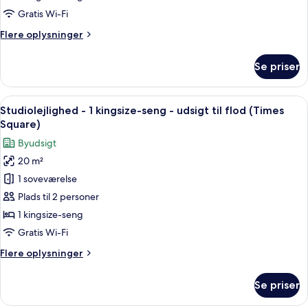
1
Gratis Wi-Fi
kingsize-
Flere
Flere oplysninger
seng
oplysninger
om
Se priser
Studiolejlighed
-
1
Indlæs
Et hotelværelse med en stor seng, skri
10
kingsize-
Studiolejlighed - 1 kingsize-seng - udsigt til flod (Times
alle
seng
Square)
billeder
Byudsigt
af
20 m²
Studiolejlighed
1 soveværelse
-
1
Plads til 2 personer
kingsize-
1 kingsize-seng
seng
Gratis Wi-Fi
-
Flere
Flere oplysninger
udsigt
oplysninger
til
om
Se priser
Studiolejlighed
flod
-