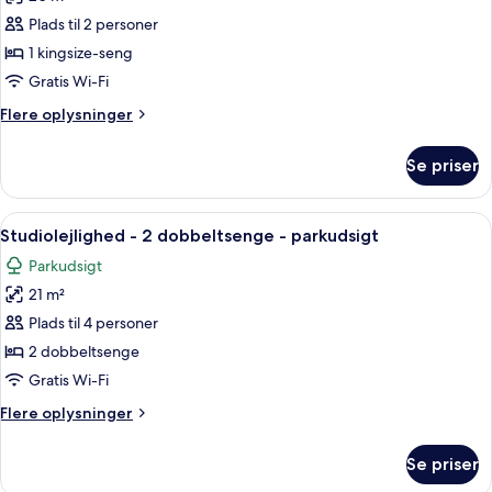
af
Studiolejlighed
Plads til 2 personer
-
1 kingsize-seng
1
Gratis Wi-Fi
kingsize-
Flere
Flere oplysninger
seng
oplysninger
-
om
Se priser
Studiolejlighed
parkudsigt
-
1
Indlæs
Et hotelværelse med to senge, et nat
11
kingsize-
Studiolejlighed - 2 dobbeltsenge - parkudsigt
alle
seng
Parkudsigt
-
billeder
parkudsigt
21 m²
af
Studiolejlighed
Plads til 4 personer
-
2 dobbeltsenge
2
Gratis Wi-Fi
dobbeltsenge
Flere
Flere oplysninger
-
oplysninger
parkudsigt
om
Se priser
Studiolejlighed
-