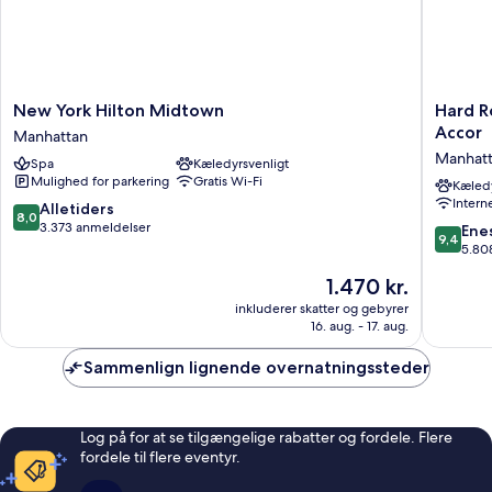
New
Hard
New York Hilton Midtown
Hard R
York
Rock
Accor
Manhattan
Hilton
Hotel
Manhat
Spa
Kæledyrsvenligt
Midtown
New
Mulighed for parkering
Gratis Wi-Fi
Manhattan
York
Kæledy
Intern
-
8.0
Alletiders
8,0
Partner
ud
3.373 anmeldelser
9.4
Ene
9,4
of
af
ud
5.80
ALL
10,
af
Prisen
1.470 kr.
Accor
Alletiders,
10,
er
Manhatt
3.373
Eneståe
inkluderer skatter og gebyrer
1.470 kr.
anmeldelser
16. aug. - 17. aug.
5.808
anmelde
Sammenlign lignende overnatningssteder
Log på for at se tilgængelige rabatter og fordele. Flere
fordele til flere eventyr.