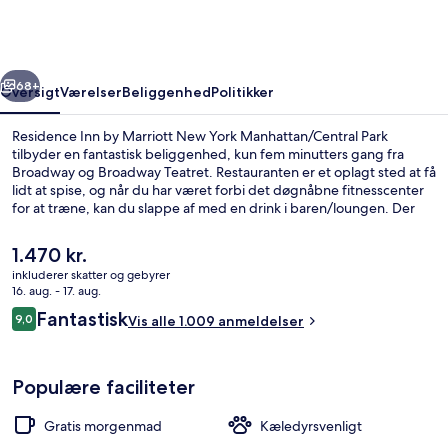
Marriott
New
York
rige
Næste
Manhattan/Central
68+
Oversigt
Værelser
Beliggenhed
Politikker
Park
Residence Inn by Marriott New York Manhattan/Central Park
tilbyder en fantastisk beliggenhed, kun fem minutters gang fra
Broadway og Broadway Teatret. Restauranten er et oplagt sted at få
lidt at spise, og når du har været forbi det døgnåbne fitnesscenter
for at træne, kan du slappe af med en drink i baren/loungen. Der
tilbydes en snackbar/deli og en have, og bekvemmeligheder på
værelset tæller køleskab og mikrobølgeovn. Rejsende har kun godt
Den
1.470 kr.
at sige om stedets hjælpsomme personale og morgenmad.
nuværende
inkluderer skatter og gebyrer
Overnatningsstedet ligger kun en kort gåtur fra offentlig transport:
pris
16. aug. - 17. aug.
7 Av. Subwaystation (E 53rd St.) ligger 3 minutter væk og 57 St. - 7
Udendørsområde
er
Anmeldelser
Av. Subwaystation ligger 3 minutter derfra.
Fantastisk
9,0
Vis alle 1.009 anmeldelser
1.470 kr.
9,0 ud af 10.
Populære faciliteter
Gratis morgenmad
Kæledyrsvenligt