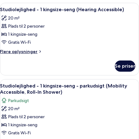
(Times
1
Indlæs
Et hotelværelse med en stor seng, skri
Square)
8
kingsize-
Studiolejlighed - 1 kingsize-seng (Hearing Accessible)
alle
seng
20 m²
-
billeder
udsigt
Plads til 2 personer
af
til
Studiolejlighed
1 kingsize-seng
flod
-
(Times
Gratis Wi-Fi
Square)
1
Flere
Flere oplysninger
kingsize-
oplysninger
seng
om
Se priser
Studiolejlighed
(Hearing
-
Accessible)
1
Indlæs
Et hotelværelse med en stor seng, skri
9
kingsize-
Studiolejlighed - 1 kingsize-seng - parkudsigt (Mobility
alle
seng
Accessible, Roll-In Shower)
(Hearing
billeder
Parkudsigt
Accessible)
af
20 m²
Studiolejlighed
Plads til 2 personer
-
1
1 kingsize-seng
kingsize-
Gratis Wi-Fi