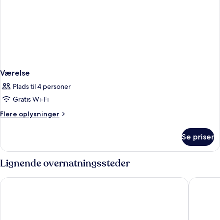
Værelse
Plads til 4 personer
Gratis Wi-Fi
Flere
Flere oplysninger
oplysninger
om
Se priser
Værelse
Lignende overnatningssteder
New York Hilton Midtown
Hard Roc