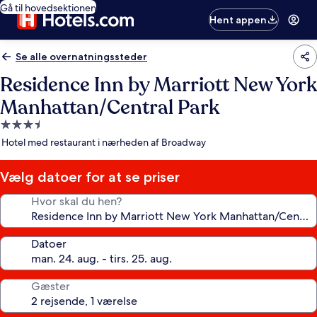
Gå til hovedsektionen
Hent appen
Se alle overnatningssteder
Residence Inn by Marriott New York
Manhattan/Central Park
3.5-
stjernet
Hotel med restaurant i nærheden af Broadway
overnatningssted
Vælg datoer for at se priser
Hvor skal du hen?
Datoer
Gæster