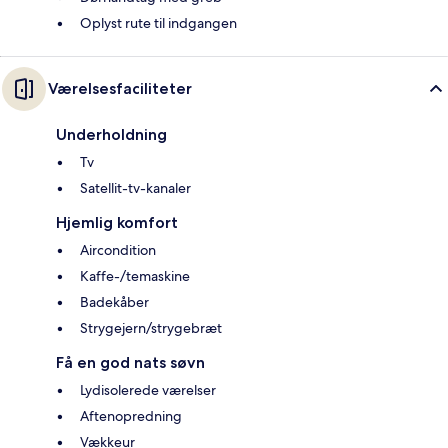
Oplyst rute til indgangen
Værelsesfaciliteter
Underholdning
Tv
Satellit-tv-kanaler
Hjemlig komfort
Aircondition
Kaffe-/temaskine
Badekåber
Strygejern/strygebræt
Få en god nats søvn
Lydisolerede værelser
Aftenopredning
Vækkeur