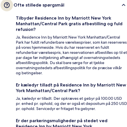
Ofte stillede spørgsmål
Tilbyder Residence Inn by Marriott New York
Manhattan/Central Park gratis afbestilling og fuld
refusion?
Ja, Residence Inn by Marriott New York Manhattan/Central
Park har fuldt refunderbare værelsespriser, som kan reserveres
på vores hjemmeside. Hvis du har reserveret en fuldt
refunderbar værelsespris, kan reservationen afbestilles op til et
par dage før indtjekning afhængigt af overnatningsstedets
afbestillingspolitik. Du skal bare sørge for at tjekke
overnatningsstedets afbestillingspolitik for de præcise vilkår
og betingelser.
Er kæledyr tilladt på Residence Inn by Marriott New
York Manhattan/Central Park?
Ja, kæledyr er tilladt. Der opkræves et gebyr på 100.00 USD
pr. enhed pr. ophold, og der er også et depositum på 250 USD
pr. ophold. Servicedyr er fritaget fra gebyrer.
Er der parkeringsmuligheder på stedet ved
Residence Inn by Marriott New York