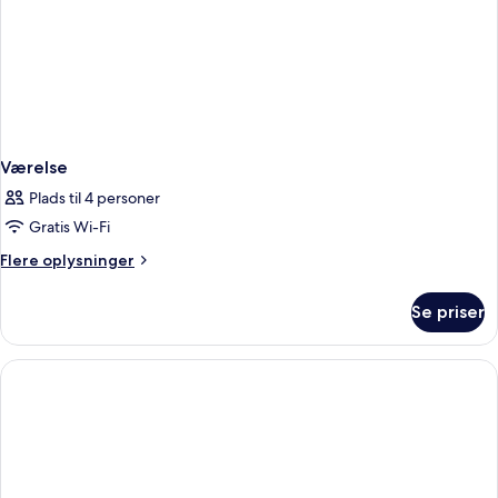
Værelse
Plads til 4 personer
Gratis Wi-Fi
Flere
Flere oplysninger
oplysninger
om
Se priser
Værelse