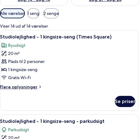
Tilgængelige
Alle værelser
1 seng
2 senge
filtre
for
Viser 14 ud af 14 værelser
værelser
Indlæs
Et hotelværelse med et stort vindue, et
11
Studiolejlighed - 1 kingsize-seng (Times Square)
alle
Byudsigt
billeder
20 m²
af
Studiolejlighed
Plads til 2 personer
-
1 kingsize-seng
1
Gratis Wi-Fi
kingsize-
Flere
Flere oplysninger
seng
oplysninger
(Times
om
Se priser
Studiolejlighed
Square)
-
1
Indlæs
Et hotelværelse med en stor seng, et s
10
kingsize-
Studiolejlighed - 1 kingsize-seng - parkudsigt
alle
seng
Parkudsigt
(Times
billeder
Square)
20 m²