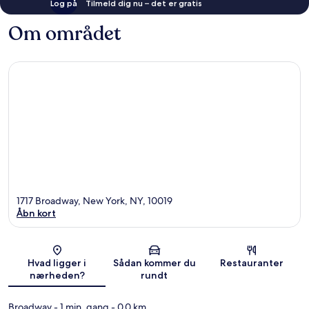
Log på
Tilmeld dig nu – det er gratis
Om området
1717 Broadway, New York, NY, 10019
Åbn kort
Kort
Hvad ligger i
Sådan kommer du
Restauranter
nærheden?
rundt
Broadway
- 1 min. gang
- 0.0 km