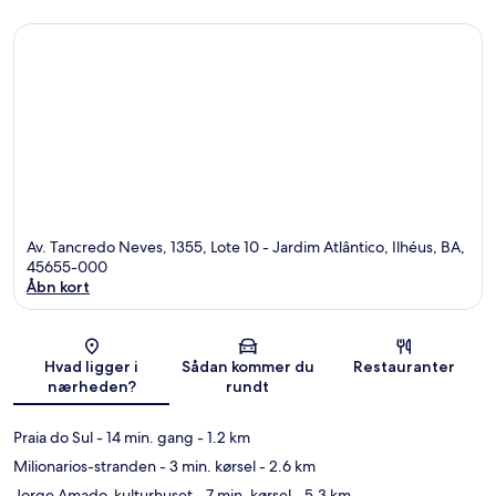
Av. Tancredo Neves, 1355, Lote 10 - Jardim Atlântico, Ilhéus, BA,
45655-000
Åbn kort
Kort
Hvad ligger i
Sådan kommer du
Restauranter
nærheden?
rundt
Praia do Sul
- 14 min. gang
- 1.2 km
Milionarios-stranden
- 3 min. kørsel
- 2.6 km
Jorge Amado-kulturhuset
- 7 min. kørsel
- 5.3 km