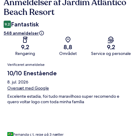
Anmeldelser af Jardim Atlântico
Anmeldelser
Beach Resort
Fantastisk
9,2
548 anmeldelser
9,2
8,8
9,2
Rengøring
Området
Service og personale
Anmeldelser
Verificeret anmeldelse
10/10 Enestående
8. jul. 2026
Oversæt med Google
Excelente estadia, foi tudo maravilhoso super recomendo e
quero voltar logo com toda minha família
Fernanda c t, rejse på 3 nætter