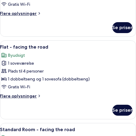
Gratis Wi-Fi
Flere
Flere oplysninger
oplysninger
om
Se priser
Værelse
Indlæs
Flat - facing the road | Minibar, peng
16
Flat - facing the road
alle
Byudsigt
billeder
1 soveværelse
af
Flat
Plads til 4 personer
-
1 dobbeltseng og 1 sovesofa (dobbeltseng)
facing
Gratis Wi-Fi
the
Flere
Flere oplysninger
road
oplysninger
om
Se priser
Flat
-
facing
Indlæs
Standard Room - facing the road | Min
10
the
Standard Room - facing the road
alle
road