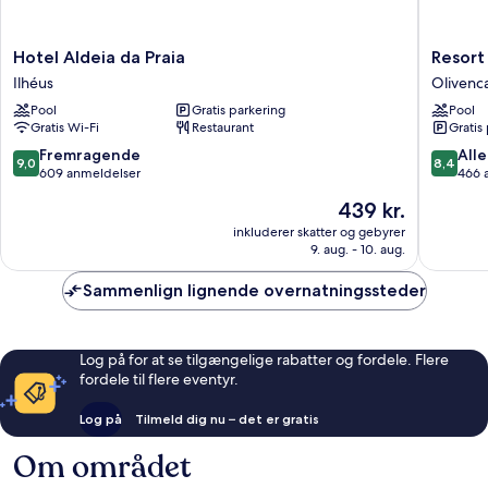
Hotel
Resort
Hotel Aldeia da Praia
Resort
Aldeia
Tororo
Ilhéus
Olivenc
da
Olivenc
Pool
Gratis parkering
Pool
Praia
Gratis Wi-Fi
Restaurant
Gratis
Ilhéus
9.0
8.4
Fremragende
Alle
9,0
8,4
ud
ud
609 anmeldelser
466 
af
af
Prisen
439 kr.
10,
10,
er
Fremragende,
Alletider
inkluderer skatter og gebyrer
439 kr.
9. aug. - 10. aug.
609
466
anmeldelser
anmelde
Sammenlign lignende overnatningssteder
Log på for at se tilgængelige rabatter og fordele. Flere
fordele til flere eventyr.
Log på
Tilmeld dig nu – det er gratis
Om området