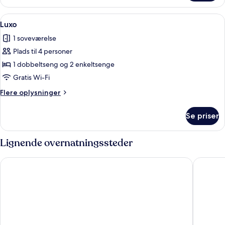
familiar
Indlæs
Luxo | Minibar, pengeskab på værelset
16
Luxo
alle
1 soveværelse
billeder
Plads til 4 personer
af
Luxo
1 dobbeltseng og 2 enkeltsenge
Gratis Wi-Fi
Flere
Flere oplysninger
oplysninger
om
Se priser
Luxo
Lignende overnatningssteder
Hotel Aldeia da Praia
Resort 