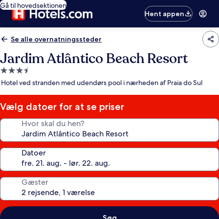
Gå til hovedsektionen
Hent appen
Se alle overnatningssteder
Jardim Atlântico Beach Resort
3.5-
stjernet
Hotel ved stranden med udendørs pool i nærheden af Praia do Sul
overnatningssted
Vælg datoer for at se priser
Hvor skal du hen?
Datoer
Gæster
Søg