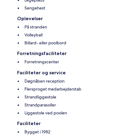
Legeplads
Sengehest
Oplevelser
På stranden
Volleyball
Billard- eller poolbord
Forretningsfaciliteter
Forretningscenter
Faciliteter og service
Døgnåben reception
Flersproget medarbejderstab
Strandliggestole
Strandparasoller
Liggestole ved poolen
Faciliteter
Bygget i 1982