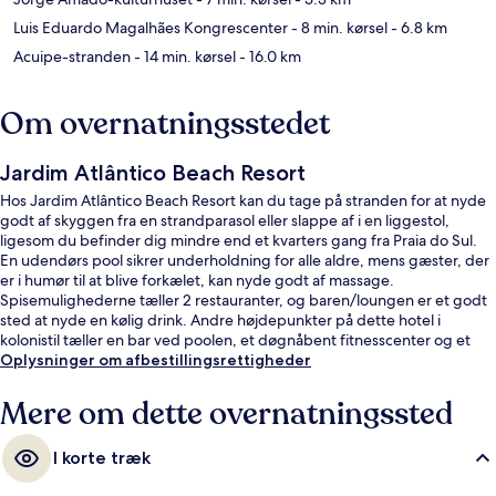
Luis Eduardo Magalhães Kongrescenter
- 8 min. kørsel
- 6.8 km
Acuipe-stranden
- 14 min. kørsel
- 16.0 km
Om overnatningsstedet
Jardim Atlântico Beach Resort
Hos Jardim Atlântico Beach Resort kan du tage på stranden for at nyde
godt af skyggen fra en strandparasol eller slappe af i en liggestol,
ligesom du befinder dig mindre end et kvarters gang fra Praia do Sul.
En udendørs pool sikrer underholdning for alle aldre, mens gæster, der
er i humør til at blive forkælet, kan nyde godt af massage.
Spisemulighederne tæller 2 restauranter, og baren/loungen er et godt
sted at nyde en kølig drink. Andre højdepunkter på dette hotel i
kolonistil tæller en bar ved poolen, et døgnåbent fitnesscenter og et
dampbad.
Oplysninger om afbestillingsrettigheder
Mere om dette overnatningssted
I korte træk