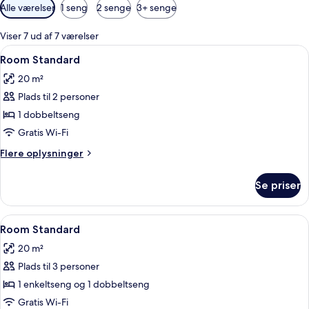
Tilgængelige
Alle værelser
1 seng
2 senge
3+ senge
filtre
for
Viser 7 ud af 7 værelser
værelser
Indlæs
Minibar, pengeskab på værelset, mørk
7
Room Standard
alle
20 m²
billeder
Plads til 2 personer
af
Room
1 dobbeltseng
Standard
Gratis Wi-Fi
Flere
Flere oplysninger
oplysninger
om
Se priser
Room
Standard
Indlæs
Minibar, pengeskab på værelset, mørk
2
Room Standard
alle
20 m²
billeder
Plads til 3 personer
af
Room
1 enkeltseng og 1 dobbeltseng
Standard
Gratis Wi-Fi