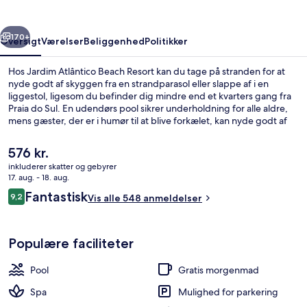
rige
Næste
170+
Oversigt
Værelser
Beliggenhed
Politikker
Hos Jardim Atlântico Beach Resort kan du tage på stranden for at
nyde godt af skyggen fra en strandparasol eller slappe af i en
liggestol, ligesom du befinder dig mindre end et kvarters gang fra
Praia do Sul. En udendørs pool sikrer underholdning for alle aldre,
mens gæster, der er i humør til at blive forkælet, kan nyde godt af
massage. Spisemulighederne tæller 2 restauranter, og
baren/loungen er et godt sted at nyde en kølig drink. Andre
Den
576 kr.
højdepunkter på dette hotel i kolonistil tæller en bar ved poolen, et
nuværende
inkluderer skatter og gebyrer
døgnåbent fitnesscenter og et dampbad.
pris
17. aug. - 18. aug.
2 restauranter, der serverer frokost 
er
Anmeldelser
Fantastisk
9,2
Vis alle 548 anmeldelser
576 kr.
9,2 ud af 10.
Populære faciliteter
Pool
Gratis morgenmad
Spa
Mulighed for parkering