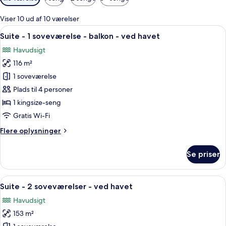
filtre
for
Viser 10 ud af 10 værelser
værelser
Indlæs
En stue med sofa, to lænestole, et sofa
12
Suite - 1 soveværelse - balkon - ved havet
alle
Havudsigt
billeder
116 m²
af
Suite
1 soveværelse
-
Plads til 4 personer
1
1 kingsize-seng
soveværelse
Gratis Wi-Fi
-
Flere
Flere oplysninger
balkon
oplysninger
-
om
Se priser
ved
Suite
-
havet
1
Indlæs
En badehotel ved stranden med en lys
11
soveværelse
Suite - 2 soveværelser - ved havet
alle
-
Havudsigt
balkon
billeder
-
153 m²
af
ved