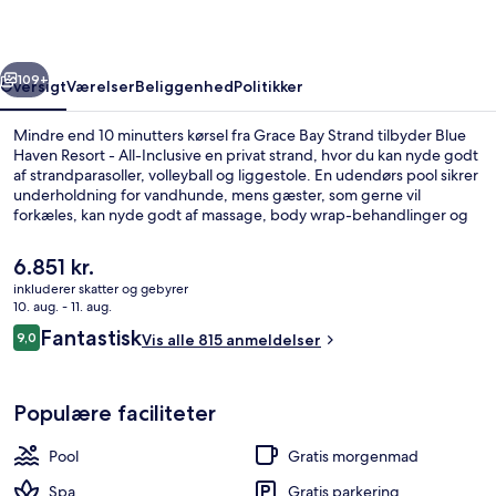
All-
Inclusive
rige
Næste
109+
Oversigt
Værelser
Beliggenhed
Politikker
Mindre end 10 minutters kørsel fra Grace Bay Strand tilbyder Blue
Haven Resort - All-Inclusive en privat strand, hvor du kan nyde godt
af strandparasoller, volleyball og liggestole. En udendørs pool sikrer
underholdning for vandhunde, mens gæster, som gerne vil
forkæles, kan nyde godt af massage, body wrap-behandlinger og
manicure og pedicure. Salt Bar & Grill, en af 4 restauranter, serverer
aftensmad. Andre højdepunkter på dette overnatningssted med
Den
6.851 kr.
luksusfaciliteter omfatter 4 barer/lounger, en marina og en gratis
nuværende
inkluderer skatter og gebyrer
børneklub. Rejsende er vilde med stedets hjælpsomme personale.
pris
10. aug. - 11. aug.
Luftfoto
er
Anmeldelser
Fantastisk
9,0
Vis alle 815 anmeldelser
6.851 kr.
9,0 ud af 10.
Populære faciliteter
Pool
Gratis morgenmad
Spa
Gratis parkering