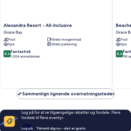
Alexandra
Beaches
Alexandra Resort - All-Inclusive
Beache
Resort
Turks
Grace Bay
Grace B
-
&
Pool
Gratis morgenmad
Pool
All-
Caicos
Spa
Gratis parkering
Spa
Inclusive
-
Grace
ALL
8.6
8.6
Fantastisk
Fant
8,6
8,6
Bay
INCLUS
ud
ud
1.004 anmeldelser
741 
Grace
af
af
Bay
10,
10,
Fantastisk,
Fantasti
1.004
741
anmeldelser
anmelde
Sammenlign lignende overnatningssteder
Log på for at se tilgængelige rabatter og fordele. Flere
fordele til flere eventyr.
Log på
Tilmeld dig nu – det er gratis