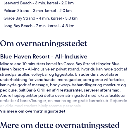
Leeward Beach
- 3 min. kørsel
- 2.0 km
Pelican Strand
- 3 min. kørsel
- 2.0 km
Grace Bay Strand
- 4 min. kørsel
- 3.0 km
Long Bay Beach
- 7 min. kørsel
- 4.5 km
Om overnatningsstedet
Blue Haven Resort - All-Inclusive
Mindre end 10 minutters kørsel fra Grace Bay Strand tilbyder Blue
Haven Resort - All-Inclusive en privat strand, hvor du kan nyde godt af
strandparasoller, volleyball og liggestole. En udendørs pool sikrer
underholdning for vandhunde, mens gæster, som gerne vil forkæles,
kan nyde godt af massage, body wrap-behandlinger og manicure og
pedicure. Salt Bar & Grill, en af 4 restauranter, serverer aftensmad.
Andre højdepunkter på dette overnatningssted med luksusfaciliteter
omfatter 4 barer/lounger, en marina og en gratis børneklub. Rejsende
er vilde med stedets hjælpsomme personale.
Vis mere om overnatningsstedet
Mere om dette overnatningssted