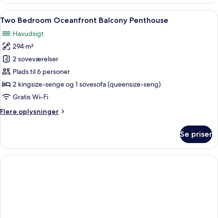
Oceanfront
Indlæs
En moderne stue med sofa, skærmstol
11
Two Bedroom Oceanfront Balcony Penthouse
alle
Havudsigt
billeder
294 m²
af
Two
2 soveværelser
Bedroom
Plads til 6 personer
Oceanfront
2 kingsize-senge og 1 sovesofa (queensize-seng)
Balcony
Gratis Wi-Fi
Penthouse
Flere
Flere oplysninger
oplysninger
om
Se priser
Two
Bedroom
Oceanfront
Balcony
Penthouse