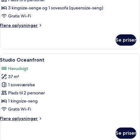
Suite
havet
-
3 kingsize-senge og 1 sovesofa (queensize-seng)
2
Gratis Wi-Fi
soveværelser
Flere
Flere oplysninger
-
oplysninger
balkon
om
Se priser
Suite
-
2
Indlæs
Et moderne hotelværelse med en stor 
5
soveværelser
Studio Oceanfront
alle
-
Havudsigt
balkon
billeder
37 m²
af
Studio
1 soveværelse
Oceanfront
Plads til 2 personer
1 kingsize-seng
Gratis Wi-Fi
Flere
Flere oplysninger
oplysninger
om
Se priser
Studio