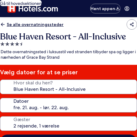
Gå til hovedsektionen
Hent appen
Se alle overnatningssteder
Blue Haven Resort - All-Inclusive
4.5-
stjernet
Dette overnatningssted i luksusstil ved stranden tilbyder spa og ligger i
overnatningssted
nærheden af Grace Bay Strand
Vælg datoer for at se priser
Hvor skal du hen?
Datoer
Gæster