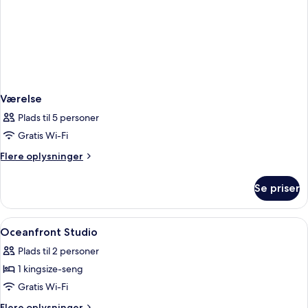
Værelse
Plads til 5 personer
Gratis Wi-Fi
Flere
Flere oplysninger
oplysninger
om
Se priser
Værelse
Indlæs
Premium-sengetøj, dundyner, senge m
3
Oceanfront Studio
alle
Plads til 2 personer
billeder
1 kingsize-seng
af
Oceanfront
Gratis Wi-Fi
Studio
Flere
Flere oplysninger