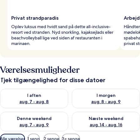
Privat strandparadis
Arbejd
Oplev luksus med hvidt sand på dette all-inclusive-
Håndter 
resort ved stranden. Nyd snorkling, kajaksejlads eller
mødeloka
beachvolleyball lige ved siden af restauranten i
spabehan
marinaen.
privat s
Værelsesmuligheder
Tjek tilgængelighed for disse datoer
Tjek tilgængelighed for i aften aug. 7 - aug. 8
Tjek tilgængelighed for i morg
I aften
I morgen
aug. 7 - aug. 8
aug. 8 - aug. 9
Tjek tilgængelighed for denne weekend aug. 7 - aug. 9
Tjek tilgængelighed for næste
Denne weekend
Næste weekend
aug. 7 - aug. 9
aug. 14 - aug. 16
Tilgængelige
Alle værelser
1 seng
2 senge
3+ senge