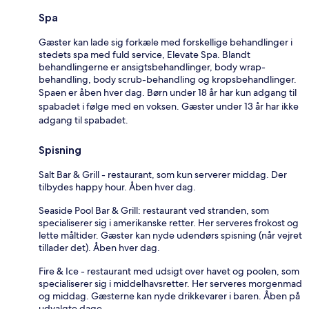
Spa
Gæster kan lade sig forkæle med forskellige behandlinger i
stedets spa med fuld service, Elevate Spa. Blandt
behandlingerne er ansigtsbehandlinger, body wrap-
behandling, body scrub-behandling og kropsbehandlinger.
Spaen er åben hver dag. Børn under 18 år har kun adgang til
spabadet i følge med en voksen. Gæster under 13 år har ikke
adgang til spabadet.
Spisning
Salt Bar & Grill - restaurant, som kun serverer middag. Der
tilbydes happy hour. Åben hver dag.
Seaside Pool Bar & Grill: restaurant ved stranden, som
specialiserer sig i amerikanske retter. Her serveres frokost og
lette måltider. Gæster kan nyde udendørs spisning (når vejret
tillader det). Åben hver dag.
Fire & Ice - restaurant med udsigt over havet og poolen, som
specialiserer sig i middelhavsretter. Her serveres morgenmad
og middag. Gæsterne kan nyde drikkevarer i baren. Åben på
udvalgte dage.