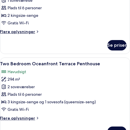
Suite
1 soveværelse
havet
-
Plads til 6 personer
2
2 kingsize-senge
soveværelser
Gratis Wi-Fi
-
Flere
Flere oplysninger
ved
oplysninger
havet
om
Se priser
Suite
-
2
Indlæs
Et soveværelse med en seng, bænk, to 
15
soveværelser
Two Bedroom Oceanfront Terrace Penthouse
alle
-
Havudsigt
ved
billeder
havet
294 m²
af
Two
2 soveværelser
Bedroom
Plads til 6 personer
Oceanfront
3 kingsize-senge og 1 sovesofa (queensize-seng)
Terrace
Gratis Wi-Fi
Penthouse
Flere
Flere oplysninger
oplysninger
om