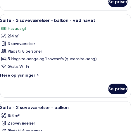
Se priser
Two
Bedroom
Oceanfront
Indlæs
En balkon med gelænder af glas, fletmø
10
Terrace
Suite - 3 soveværelser - balkon - ved havet
alle
Penthouse
Havudsigt
billeder
214 m²
af
Suite
3 soveværelser
-
Plads til 8 personer
3
5 kingsize-senge og 1 sovesofa (queensize-seng)
soveværelser
Gratis Wi-Fi
-
Flere
Flere oplysninger
balkon
oplysninger
-
om
Se priser
ved
Suite
-
havet
3
Indlæs
En balkon med fletmøbler, et glasbord
11
soveværelser
Suite - 2 soveværelser - balkon
alle
-
153 m²
balkon
billeder
-
2 soveværelser
af
ved
Plads til 6 personer