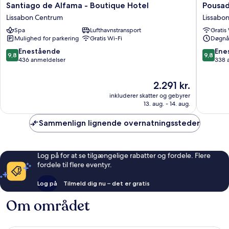
Santiago
Pousada
Santiago de Alfama - Boutique Hotel
Pousad
de
Alfama
Lissabon Centrum
Lissabo
Alfama
Lissabon
Spa
Lufthavnstransport
Gratis
-
Centru
Mulighed for parkering
Gratis Wi-Fi
Døgnå
Boutique
Hotel
9.8
9.8
Enestående
Ene
9,8
9,8
Lissabon
ud
ud
436 anmeldelser
338 
Centrum
af
af
10,
10,
Prisen
2.291 kr.
Enestående,
Eneståe
er
inkluderer skatter og gebyrer
436
338
2.291 kr.
13. aug. - 14. aug.
anmeldelser
anmelde
Sammenlign lignende overnatningssteder
Log på for at se tilgængelige rabatter og fordele. Flere
fordele til flere eventyr.
Log på
Tilmeld dig nu – det er gratis
Om området