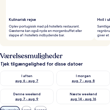
Kulinarisk rejse
Hvil i 
Oplev portugisisk mad på hotellets restaurant.
Samtlig
Gæsterne kan også nyde en morgenbuffet eller
regnbru
slappe af i hotellets indbydende bar.
giver et
Værelsesmuligheder
Tjek tilgængelighed for disse datoer
Tjek tilgængelighed for i aften aug. 6 - aug. 7
Tjek tilgængelighed for i morg
I aften
I morgen
aug. 6 - aug. 7
aug. 7 - aug. 8
Tjek tilgængelighed for denne weekend aug. 7 - aug. 9
Tjek tilgængelighed for næste
Denne weekend
Næste weekend
aug. 7 - aug. 9
aug. 14 - aug. 16
Tilgængelige
Alle værelser
1 seng
2 senge