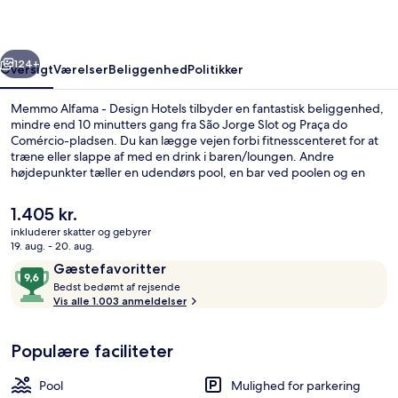
Hotels
rige
Næste
124+
Oversigt
Værelser
Beliggenhed
Politikker
Memmo Alfama - Design Hotels tilbyder en fantastisk beliggenhed,
mindre end 10 minutters gang fra São Jorge Slot og Praça do
Comércio-pladsen. Du kan lægge vejen forbi fitnesscenteret for at
træne eller slappe af med en drink i baren/loungen. Andre
højdepunkter tæller en udendørs pool, en bar ved poolen og en
snackbar/deli. Rejsende har godt at sige om stedets hjælpsomme
personale og beliggenhed i nærheden af seværdigheder.
Den
1.405 kr.
Overnatningsstedet ligger kun en kort gåtur fra offentlig transport:
nuværende
inkluderer skatter og gebyrer
Limoeiro Sporvognsstation er få skridt derfra og Miradouro Sta.
pris
19. aug. - 20. aug.
Luzia Station ligger 4 minutter væk.
Udsigt fra overnatningsstedet
er
Anmeldelser
9,6
Gæstefavoritter
1.405 kr.
B
ud
Bedst bedømt af rejsende
e
Vis alle 1.003 anmeldelser
af
d
10,
s
Gæstefavoritter
Populære faciliteter
t
b
Pool
Mulighed for parkering
e