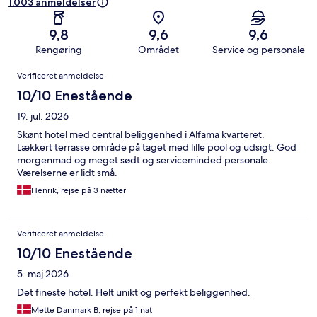
1.003 anmeldelser
9,8
9,6
9,6
Rengøring
Området
Service og personale
Anmeldelser
Verificeret anmeldelse
10/10 Enestående
19. jul. 2026
Skønt hotel med central beliggenhed i Alfama kvarteret.
Lækkert terrasse område på taget med lille pool og udsigt. God
morgenmad og meget sødt og serviceminded personale.
Værelserne er lidt små.
Henrik, rejse på 3 nætter
Verificeret anmeldelse
10/10 Enestående
5. maj 2026
Det fineste hotel. Helt unikt og perfekt beliggenhed.
Mette Danmark B, rejse på 1 nat