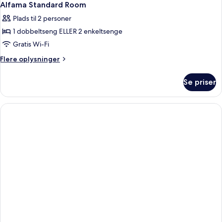
Alfama Standard Room
Plads til 2 personer
1 dobbeltseng ELLER 2 enkeltsenge
Gratis Wi-Fi
Flere
Flere oplysninger
oplysninger
om
Se priser
Alfama
Standard
Room