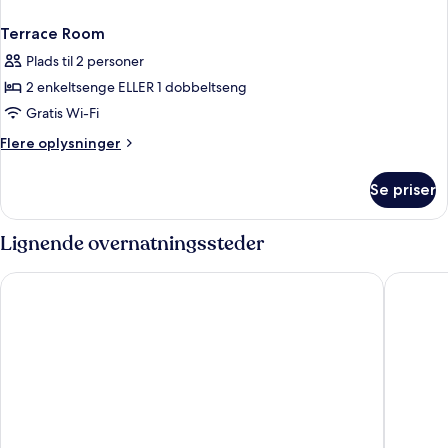
Terrace Room
Plads til 2 personer
2 enkeltsenge ELLER 1 dobbeltseng
Gratis Wi-Fi
Flere
Flere oplysninger
oplysninger
om
Se priser
Terrace
Room
Lignende overnatningssteder
Santiago de Alfama - Boutique Hotel
Pousada