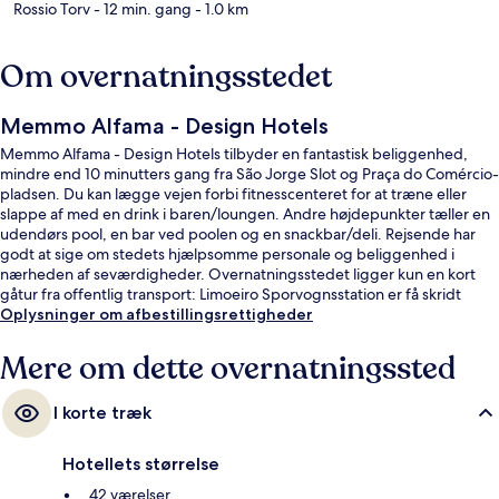
Rossio Torv
- 12 min. gang
- 1.0 km
Om overnatningsstedet
Memmo Alfama - Design Hotels
Memmo Alfama - Design Hotels tilbyder en fantastisk beliggenhed,
mindre end 10 minutters gang fra São Jorge Slot og Praça do Comércio-
pladsen. Du kan lægge vejen forbi fitnesscenteret for at træne eller
slappe af med en drink i baren/loungen. Andre højdepunkter tæller en
udendørs pool, en bar ved poolen og en snackbar/deli. Rejsende har
godt at sige om stedets hjælpsomme personale og beliggenhed i
nærheden af seværdigheder. Overnatningsstedet ligger kun en kort
gåtur fra offentlig transport: Limoeiro Sporvognsstation er få skridt
derfra og Miradouro Sta. Luzia Station ligger 4 minutter væk.
Oplysninger om afbestillingsrettigheder
Mere om dette overnatningssted
I korte træk
Hotellets størrelse
42 værelser