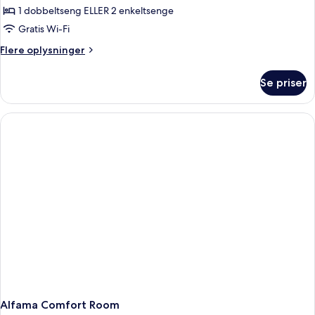
Room
1 dobbeltseng ELLER 2 enkeltsenge
Gratis Wi-Fi
Flere
Flere oplysninger
oplysninger
om
Se priser
Premium
Room
Alfama Comfort Room