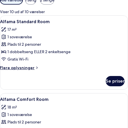
filtre
for
Viser 10 ud af 10 værelser
værelser
Indlæs
Alfama Standard Room | Egyptiske bom
5
Alfama Standard Room
alle
17 m²
billeder
1 soveværelse
af
Alfama
Plads til 2 personer
Standard
1 dobbeltseng ELLER 2 enkeltsenge
Room
Gratis Wi-Fi
Flere
Flere oplysninger
oplysninger
om
Se priser
Alfama
Standard
Room
Indlæs
Et hotelværelse med seng, skrivebord,
5
Alfama Comfort Room
alle
18 m²
billeder
1 soveværelse
af
Alfama
Plads til 2 personer