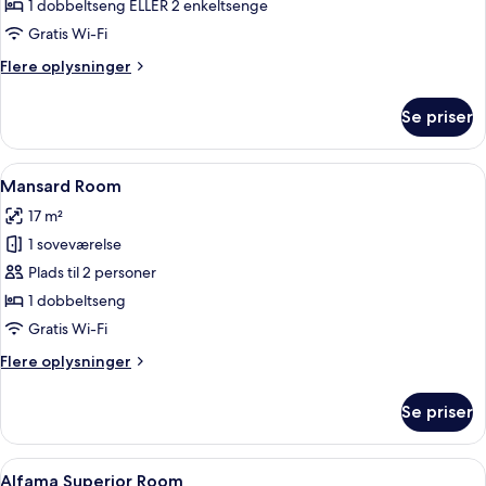
Comfort
1 dobbeltseng ELLER 2 enkeltsenge
Room
Gratis Wi-Fi
Flere
Flere oplysninger
oplysninger
om
Se priser
Alfama
Comfort
Room
Indlæs
Et hotelværelse med seng, skrivebord 
4
Mansard Room
alle
17 m²
billeder
1 soveværelse
af
Mansard
Plads til 2 personer
Room
1 dobbeltseng
Gratis Wi-Fi
Flere
Flere oplysninger
oplysninger
om
Se priser
Mansard
Room
Indlæs
Et hotelværelse med to senge, et skriv
4
Alfama Superior Room