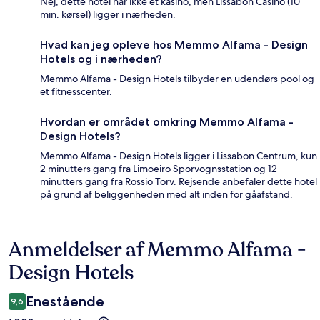
Nej, dette hotel har ikke et kasino, men Lissabon Casino (10
min. kørsel) ligger i nærheden.
Hvad kan jeg opleve hos Memmo Alfama - Design
Hotels og i nærheden?
Memmo Alfama - Design Hotels tilbyder en udendørs pool og
et fitnesscenter.
Hvordan er området omkring Memmo Alfama -
Design Hotels?
Memmo Alfama - Design Hotels ligger i Lissabon Centrum, kun
2 minutters gang fra Limoeiro Sporvognsstation og 12
minutters gang fra Rossio Torv. Rejsende anbefaler dette hotel
på grund af beliggenheden med alt inden for gåafstand.
Anmeldelser af Memmo Alfama -
Anmeldelser
Design Hotels
Enestående
9,6