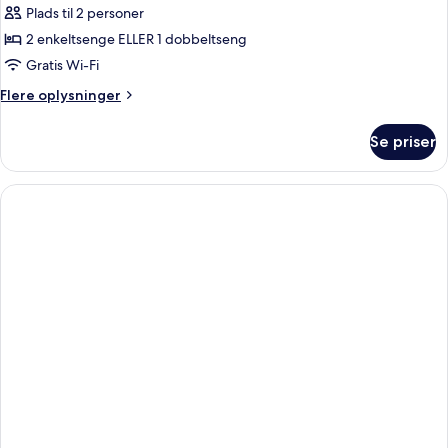
Plads til 2 personer
2 enkeltsenge ELLER 1 dobbeltseng
Gratis Wi-Fi
Flere
Flere oplysninger
oplysninger
om
Se priser
Alfama
Comfort
Room