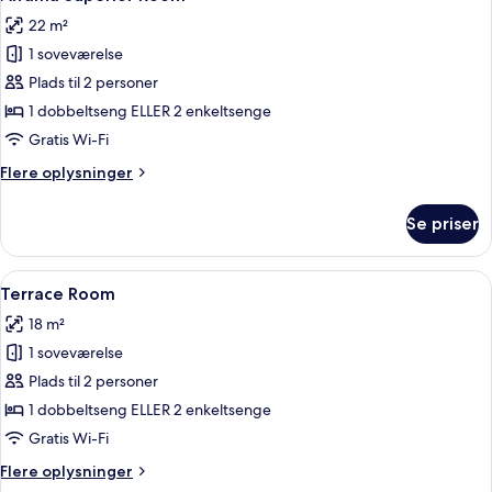
alle
22 m²
billeder
1 soveværelse
af
Alfama
Plads til 2 personer
Superior
1 dobbeltseng ELLER 2 enkeltsenge
Room
Gratis Wi-Fi
Flere
Flere oplysninger
oplysninger
om
Se priser
Alfama
Superior
Room
Indlæs
Et hotelværelse med seng, fjernsyn o
4
Terrace Room
alle
18 m²
billeder
1 soveværelse
af
Terrace
Plads til 2 personer
Room
1 dobbeltseng ELLER 2 enkeltsenge
Gratis Wi-Fi
Flere
Flere oplysninger
oplysninger