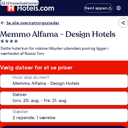
Gå til hovedsektionen
Hent appen
Se alle overnatningssteder
Memmo Alfama - Design Hotels
4.0-
stjernet
Dette hotel kun for voksne tilbyder udendørs pool og ligger i
overnatningssted
nærheden af Rossio Torv
Vælg datoer for at se priser
Hvor skal du hen?
Datoer
Gæster