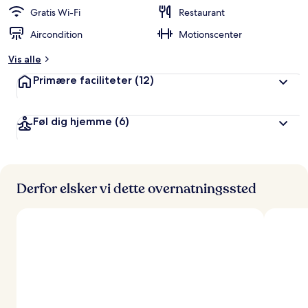
d
Gratis Wi-Fi
Restaurant
ø
Aircondition
Motionscenter
m
t
Vis alle
a
Primære faciliteter
(12)
f
r
Føl dig hjemme
(6)
e
j
s
e
n
d
Derfor elsker vi dette overnatningssted
e