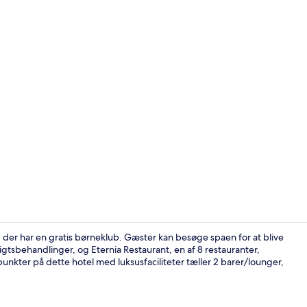
Skabervideo
er har en gratis børneklub. Gæster kan besøge spaen for at blive
tsbehandlinger, og Eternia Restaurant, en af 8 restauranter,
kter på dette hotel med luksusfaciliteter tæller 2 barer/lounger,
8 restaurant