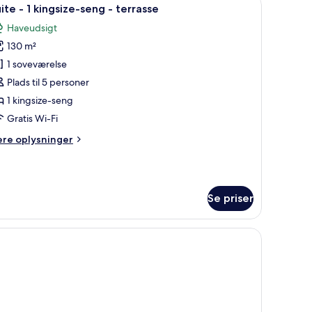
ndlæs
10
ite - 1 kingsize-seng - terrasse
le
Haveudsigt
illeder
130 m²
f
uite
1 soveværelse
Plads til 5 personer
1 kingsize-seng
ingsize-
Gratis Wi-Fi
eng
ere
ere oplysninger
lysninger
errasse
m
ite
Se priser
ngsize-
ng
tag.
t bord, blå stole og en lysekrone.
rrasse