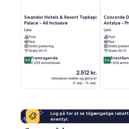
Swandor
Concorde
Swandor Hotels & Resort Topkapi
Concorde D
Hotels
De
Palace - All Inclusive
Antalya - Pr
&
Luxe
Lara
Lara
Resort
Resort
Topkapi
Pool
Lara
Pool
Spa
Spa
Palace
Antalya
Gratis parkering
Gratis parker
-
-
Gratis Wi-Fi
Gratis Wi-Fi
All
Prive
9.0
9.6
Inclusive
Fremragende
Ultra
Eneståe
9,0
9,6
ud
ud
Lara
2.239 anmeldelser
All
1.204 anme
af
af
Inclusive
Prisen
2.512 kr.
10,
10,
Lara
er
Fremragende,
Enestående,
inkluderer skatter og gebyrer
2.512 kr.
4. sep. - 5. sep.
2.239
1.204
anmeldelser
anmeldelser
Log på for at se tilgængelige rabatte
eventyr.