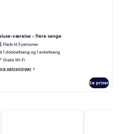
luxe-værelse - flere senge
Plads til 3 personer
1 dobbeltseng og 1 enkeltseng
Gratis Wi-Fi
ere
ere oplysninger
lysninger
m
Se priser
luxe-
relse
ere
enge
els Antalya
Lara Barut Collection-Ultra All Inclusive
Rixos Premium Belek -