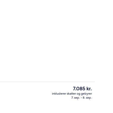
8 restauranter, der serverer morgenm
Den
7.085 kr.
nuværende
inkluderer skatter og gebyrer
pris
7. sep. - 8. sep.
er, der serverer morgenmad, frokost og aftensmad
Luftfoto
er
7.085 kr.