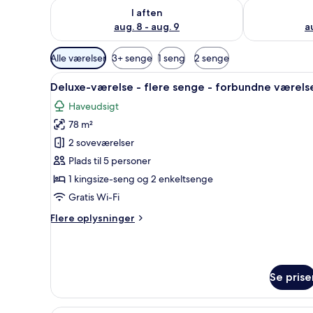
Tjek tilgængelighed for i aften aug. 8 - aug. 9
Tjek tilgænge
I aften
aug. 8 - aug. 9
a
Tilgængelige
Alle værelser
3+ senge
1 seng
2 senge
filtre
Indlæs
Et hotelværelse med en seng, en
for
33
Deluxe-værelse - flere senge - forbundne værels
alle
værelser
Haveudsigt
billeder
78 m²
af
Deluxe-
2 soveværelser
værelse
Plads til 5 personer
-
1 kingsize-seng og 2 enkeltsenge
flere
Gratis Wi-Fi
senge
Flere
Flere oplysninger
-
oplysninger
forbundne
om
værelser
Deluxe-
værelse
Se prise
-
flere
senge
Et moderne hotelværelse med e