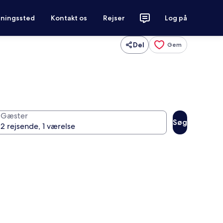
tningssted
Kontakt os
Rejser
Log på
Del
Gem
Gæster
Søg