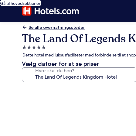
Gå til hovedsektionen
Se alle overnatningssteder
The Land Of Legends 
5.0-
stjernet
Dette hotel med luksusfaciliteter med forbindelse til et sho
overnatningssted
Vælg datoer for at se priser
Hvor skal du hen?
Billedgalleri
for
The
Land
Of
Legends