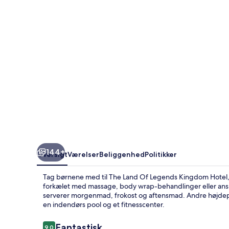
Kingdom
Hotel
144+
Oversigt
Værelser
Beliggenhed
Politikker
Tag børnene med til The Land Of Legends Kingdom Hotel, d
forkælet med massage, body wrap-behandlinger eller ansig
serverer morgenmad, frokost og aftensmad. Andre højdepun
en indendørs pool og et fitnesscenter.
Anmeldelser
Fantastisk
9,0