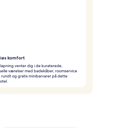
riøs komfort
lapning venter dig i de kuraterede,
duelle værelser med badekåber, roomservice
rundt og gratis minibarvarer på dette
otel.