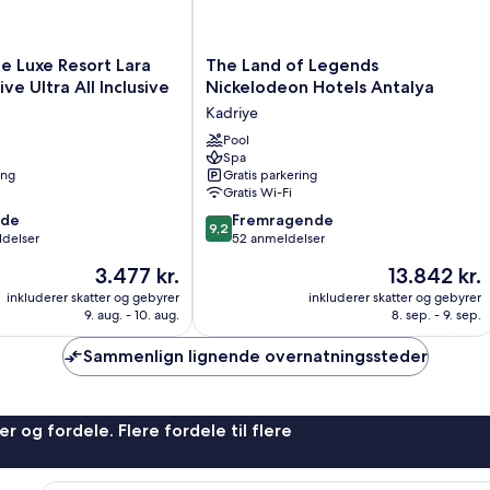
The
e Luxe Resort Lara
The Land of Legends
Land
ive Ultra All Inclusive
Nickelodeon Hotels Antalya
of
Kadriye
Legends
Nickelodeon
Pool
Spa
Hotels
ing
Gratis parkering
Antalya
Gratis Wi-Fi
Kadriye
9.2
nde
Fremragende
9,2
ud
ldelser
52 anmeldelser
af
Prisen
Prisen
3.477 kr.
13.842 kr.
10,
er
er
Fremragende,
inkluderer skatter og gebyrer
inkluderer skatter og gebyrer
3.477 kr.
13.842 kr.
9. aug. - 10. aug.
8. sep. - 9. sep.
52
anmeldelser
Sammenlign lignende overnatningssteder
r og fordele. Flere fordele til flere