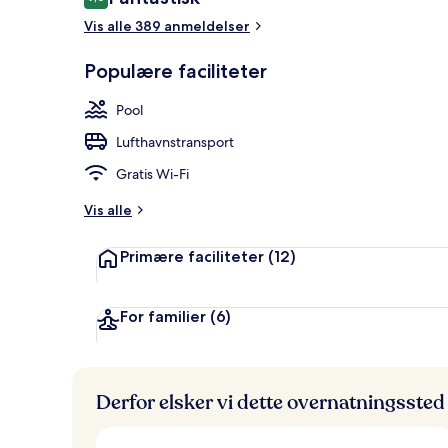
9,0 ud af 10.
Vis alle 389 anmeldelser
Facilitet på 
Populære faciliteter
Pool
Lufthavnstransport
Gratis Wi-Fi
Vis alle
Primære faciliteter
(12)
For familier
(6)
Derfor elsker vi dette overnatningssted