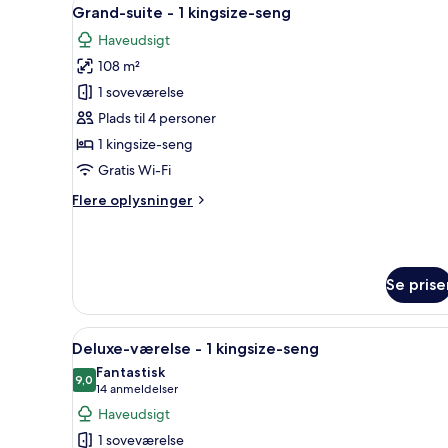
Indlæs
-
9
Grand-suite - 1 kingsize-seng
alle
forbundne
Haveudsigt
værelser
billeder
108 m²
af
Grand-
1 soveværelse
suite
Plads til 4 personer
-
1 kingsize-seng
1
Gratis Wi-Fi
kingsize-
Flere
Flere oplysninger
seng
oplysninger
om
Grand-
suite
Se prise
-
1
kingsize-
Indlæs
Et værelse med en seng, et skr
seng
5
Deluxe-værelse - 1 kingsize-seng
alle
Fantastisk
billeder
9,0
9,0 ud af 10
(14
14 anmeldelser
af
anmeldelser)
Haveudsigt
Deluxe-
1 soveværelse