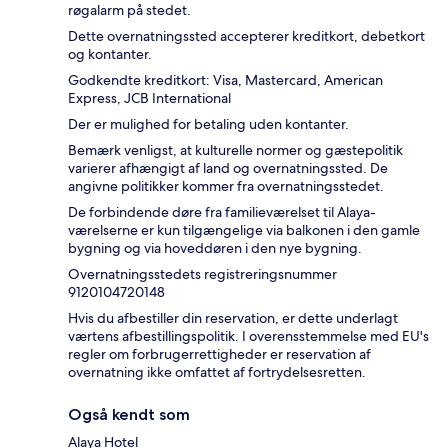
røgalarm på stedet.
Dette overnatningssted accepterer kreditkort, debetkort
og kontanter.
Godkendte kreditkort: Visa, Mastercard, American
Express, JCB International
Der er mulighed for betaling uden kontanter.
Bemærk venligst, at kulturelle normer og gæstepolitik
varierer afhængigt af land og overnatningssted. De
angivne politikker kommer fra overnatningsstedet.
De forbindende døre fra familieværelset til Alaya-
værelserne er kun tilgængelige via balkonen i den gamle
bygning og via hoveddøren i den nye bygning.
Overnatningsstedets registreringsnummer
9120104720148
Hvis du afbestiller din reservation, er dette underlagt
værtens afbestillingspolitik. I overensstemmelse med EU's
regler om forbrugerrettigheder er reservation af
overnatning ikke omfattet af fortrydelsesretten.
Også kendt som
Alaya Hotel