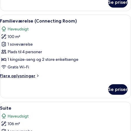
Se priser
Deluxe-
værelse
(With
Indlæs
Et moderne hotelværelse med en stor s
6
1
Familieværelse (Connecting Room)
alle
x
Haveudsigt
Airport
billeder
Transfer)
100 m²
af
Familieværelse
1 soveværelse
(Connecting
Plads til 4 personer
Room)
1 kingsize-seng og 2 store enkeltsenge
Gratis Wi-Fi
Flere
Flere oplysninger
oplysninger
om
Se priser
Familieværelse
(Connecting
Room)
Indlæs
En rummelig opholdsstue med et stort 
9
Suite
alle
Haveudsigt
billeder
106 m²
af