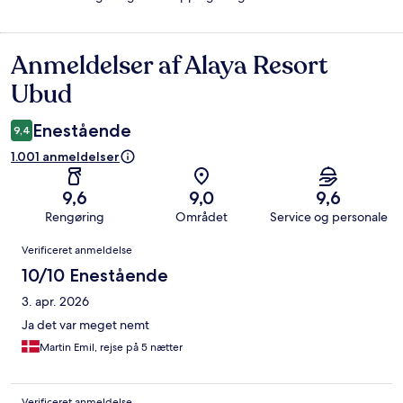
Anmeldelser af Alaya Resort
Anmeldelser
Ubud
Enestående
9,4
1.001 anmeldelser
9,6
9,0
9,6
Rengøring
Området
Service og personale
Anmeldelser
Verificeret anmeldelse
10/10 Enestående
3. apr. 2026
Ja det var meget nemt
Martin Emil, rejse på 5 nætter
Verificeret anmeldelse