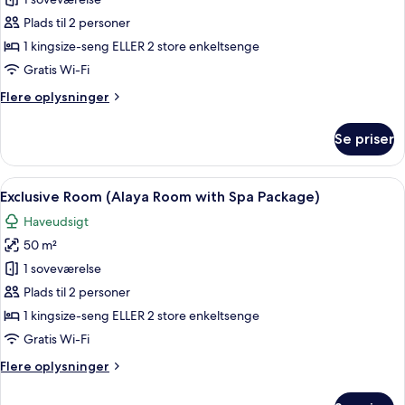
Deluxe
Room
Plads til 2 personer
with
1 kingsize-seng ELLER 2 store enkeltsenge
Spa
Gratis Wi-Fi
Package
Flere
Flere oplysninger
oplysninger
om
Se priser
Deluxe
Room
with
Indlæs
Et moderne hotelværelse med en stor s
7
Spa
Exclusive Room (Alaya Room with Spa Package)
alle
Package
Haveudsigt
billeder
50 m²
af
Exclusive
1 soveværelse
Room
Plads til 2 personer
(Alaya
1 kingsize-seng ELLER 2 store enkeltsenge
Room
Gratis Wi-Fi
with
Flere
Flere oplysninger
Spa
oplysninger
Package)
om