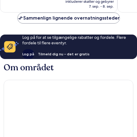
1.004
709
inkluderer skatter og gebyrer
1.348 kr.
anmeldelser
anmelde
7. sep. - 8. sep.
Sammenlign lignende overnatningssteder
Log på for at se tilgængelige rabatter og fordele. Flere
fordele til flere eventyr.
Log på
Tilmeld dig nu – det er gratis
Om området