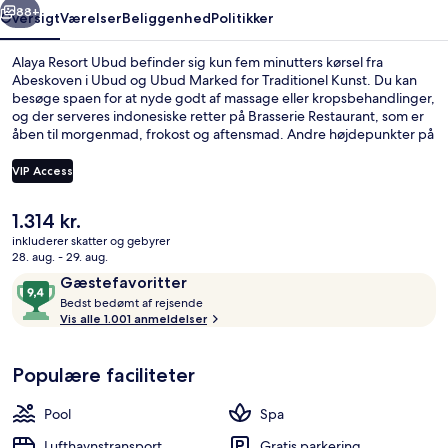
88+
Oversigt
Værelser
Beliggenhed
Politikker
Alaya Resort Ubud befinder sig kun fem minutters kørsel fra
Abeskoven i Ubud og Ubud Marked for Traditionel Kunst. Du kan
besøge spaen for at nyde godt af massage eller kropsbehandlinger,
og der serveres indonesiske retter på Brasserie Restaurant, som er
åben til morgenmad, frokost og aftensmad. Andre højdepunkter på
dette resort med luksusfaciliteter tæller 2 udendørs pools, en bar
ved poolen og et fitnesscenter. Rejsende er vilde med stedets pool
VIP Access
og hjælpsomme personale.
Den
1.314 kr.
Der serveres morgenmad, frokost, af
nuværende
inkluderer skatter og gebyrer
pris
28. aug. - 29. aug.
er
Anmeldelser
9,4
Gæstefavoritter
1.314 kr.
B
ud
Bedst bedømt af rejsende
e
Vis alle 1.001 anmeldelser
af
d
10,
s
Gæstefavoritter
Populære faciliteter
t
b
Pool
Spa
e
d
Lufthavnstransport
Gratis parkering