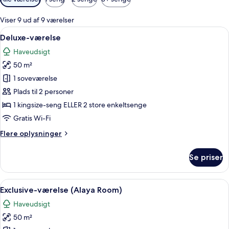
filtre
for
Viser 9 ud af 9 værelser
værelser
Indlæs
Et hotelværelse med seng, skrivebord
5
Deluxe-værelse
alle
Haveudsigt
billeder
50 m²
af
Deluxe-
1 soveværelse
værelse
Plads til 2 personer
1 kingsize-seng ELLER 2 store enkeltsenge
Gratis Wi-Fi
Flere
Flere oplysninger
oplysninger
om
Se priser
Deluxe-
værelse
Indlæs
Et hotelværelse med seng, skrivebord,
7
Exclusive-værelse (Alaya Room)
alle
Haveudsigt
billeder
50 m²
af