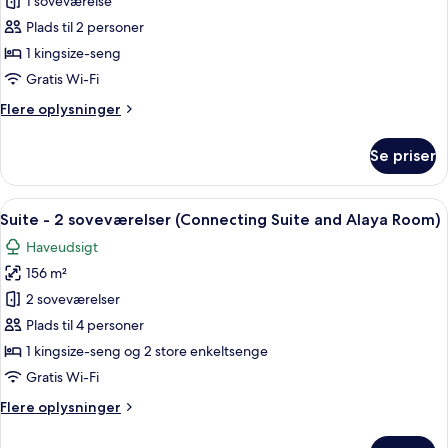
Suite
1 soveværelse
Plads til 2 personer
1 kingsize-seng
Gratis Wi-Fi
Flere
Flere oplysninger
oplysninger
om
Se priser
Suite
Indlæs
Et rummeligt soveværelse med en stor
8
Suite - 2 soveværelser (Connecting Suite and Alaya Room)
alle
Haveudsigt
billeder
156 m²
af
Suite
2 soveværelser
-
Plads til 4 personer
2
1 kingsize-seng og 2 store enkeltsenge
soveværelser
Gratis Wi-Fi
(Connecting
Flere
Flere oplysninger
Suite
oplysninger
and
om