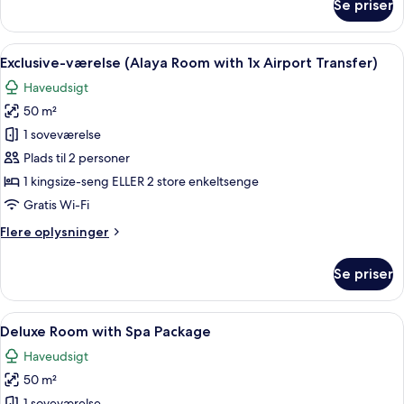
Se priser
Alaya
Suite
-
Room)
2
Indlæs
Et moderne hotelværelse med en stor s
6
soveværelser
Exclusive-værelse (Alaya Room with 1x Airport Transfer)
alle
(Connecting
Haveudsigt
Suite
billeder
and
50 m²
af
Alaya
Exclusive-
1 soveværelse
Room)
værelse
Plads til 2 personer
(Alaya
1 kingsize-seng ELLER 2 store enkeltsenge
Room
Gratis Wi-Fi
with
Flere
Flere oplysninger
1x
oplysninger
Airport
om
Se priser
Transfer)
Exclusive-
værelse
(Alaya
Indlæs
Et hotelværelse med seng, skrivebord
5
Room
Deluxe Room with Spa Package
alle
with
Haveudsigt
1x
billeder
Airport
50 m²
af
Transfer)
1 soveværelse