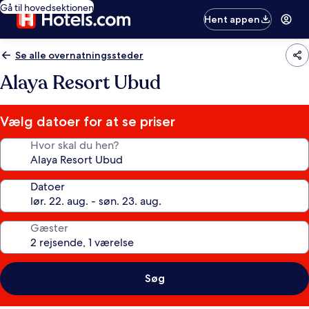
Gå til hovedsektionen
Hent appen
Se alle overnatningssteder
Alaya Resort Ubud
Vælg datoer for at se priser
Hvor skal du hen?
Datoer
Gæster
Søg