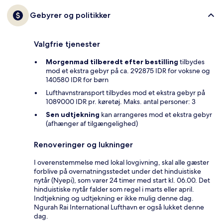
Gebyrer og politikker
Valgfrie tjenester
Morgenmad tilberedt efter bestilling
tilbydes
mod et ekstra gebyr på ca. 292875 IDR for voksne og
140580 IDR for børn
Lufthavnstransport tilbydes mod et ekstra gebyr på
1089000 IDR pr. køretøj. Maks. antal personer: 3
Sen udtjekning
kan arrangeres mod et ekstra gebyr
(afhænger af tilgængelighed)
Renoveringer og lukninger
I overenstemmelse med lokal lovgivning, skal alle gæster
forblive på overnatningsstedet under det hinduistiske
nytår (Nyepi), som varer 24 timer med start kl. 06.00. Det
hinduistiske nytår falder som regel i marts eller april.
Indtjekning og udtjekning er ikke mulig denne dag.
Ngurah Rai International Lufthavn er også lukket denne
dag.