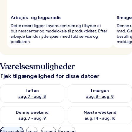
Arbejds- og legparadis
Smagso
Dette resort ligger i byens centrum og tilbyder et
Denne re
businesscenter og mødelokale til produktivitet. Efter
mad. Gæ
arbejde kan du nyde spaen med fuld service og
bestillin
poolbaren.
middags
Værelsesmuligheder
Tjek tilgængelighed for disse datoer
Tjek tilgængelighed for i aften aug. 7 - aug. 8
Tjek tilgængelighed for i morg
I aften
I morgen
aug. 7 - aug. 8
aug. 8 - aug. 9
Tjek tilgængelighed for denne weekend aug. 7 - aug. 9
Tjek tilgængelighed for næste
Denne weekend
Næste weekend
aug. 7 - aug. 9
aug. 14 - aug. 16
Tilgængelige
Alle værelser
1 seng
2 senge
3+ senge