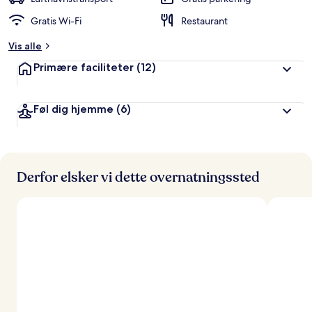
ø
Gratis Wi-Fi
Restaurant
m
t
Vis alle
a
Primære faciliteter
(12)
f
r
Føl dig hjemme
(6)
e
j
s
e
n
d
Derfor elsker vi dette overnatningssted
e