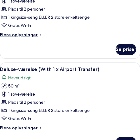
Exclusive-
1 soveværelse
værelse
Plads til 2 personer
(Alaya
1 kingsize-seng ELLER 2 store enkeltsenge
Room)
Gratis Wi-Fi
Flere
Flere oplysninger
oplysninger
om
Se priser
Exclusive-
værelse
(Alaya
Indlæs
Et hotelværelse med seng, skrivebord,
6
Room)
Deluxe-værelse (With 1 x Airport Transfer)
alle
Haveudsigt
billeder
50 m²
af
Deluxe-
1 soveværelse
værelse
Plads til 2 personer
(With
1 kingsize-seng ELLER 2 store enkeltsenge
1
Gratis Wi-Fi
x
Flere
Flere oplysninger
Airport
oplysninger
Transfer)
om