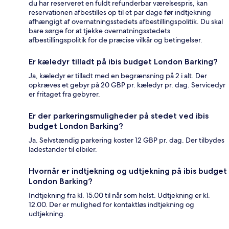
du har reserveret en fuldt refunderbar værelsespris, kan
reservationen afbestilles op til et par dage før indtjekning
afhængigt af overnatningsstedets afbestillingspolitik. Du skal
bare sørge for at tjekke overnatningsstedets
afbestillingspolitik for de præcise vilkår og betingelser.
Er kæledyr tilladt på ibis budget London Barking?
Ja, kæledyr er tilladt med en begrænsning på 2 i alt. Der
opkræves et gebyr på 20 GBP pr. kæledyr pr. dag. Servicedyr
er fritaget fra gebyrer.
Er der parkeringsmuligheder på stedet ved ibis
budget London Barking?
Ja. Selvstændig parkering koster 12 GBP pr. dag. Der tilbydes
ladestander til elbiler.
Hvornår er indtjekning og udtjekning på ibis budget
London Barking?
Indtjekning fra kl. 15.00 til når som helst. Udtjekning er kl.
12.00. Der er mulighed for kontaktløs indtjekning og
udtjekning.