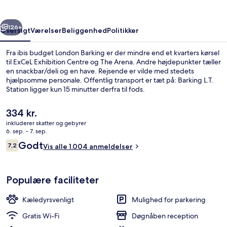
rige
Næste
126+
Oversigt
Værelser
Beliggenhed
Politikker
Fra ibis budget London Barking er der mindre end et kvarters kørsel
til ExCeL Exhibition Centre og The Arena. Andre højdepunkter tæller
en snackbar/deli og en have. Rejsende er vilde med stedets
hjælpsomme personale. Offentlig transport er tæt på: Barking L.T.
Station ligger kun 15 minutter derfra til fods.
Den
334 kr.
nuværende
inkluderer skatter og gebyrer
pris
6. sep. - 7. sep.
Morgenmadsbuffet hver dag mod et 
er
Anmeldelser
Godt
7,2
Vis alle 1.004 anmeldelser
334 kr.
7,2 ud af 10.
Populære faciliteter
Kæledyrsvenligt
Mulighed for parkering
Gratis Wi-Fi
Døgnåben reception