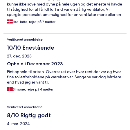
kunne ikke sove med dyne på hele ugen og det eneste vi havde
til rådighed for at få lidt luft ind var en dårlig ventilator. Vi
spurgte personalet om mulighed for en ventilator mere eller en
der var bedre, men ingen af delene kunne de hjælpe med.
Lise-lotte, rejse på 7 nætter
Morgenmaden var i og for sig ok, men frugten var ikke særlig
frisk. Badeværelset var som en sauna, fordi der ikke var nogen
former for udluftning.
Verificeret anmeldelse
10/10 Enestående
27. dec. 2023
Ophold i December 2023
Fint ophold til prisen. Overrasket over hvor rent der var og hvor
fine toiletforholdene på værelset var. Sengene var dog hårdere
end hvad jeg er vant til.
Simone, rejse på 4 nætter
Verificeret anmeldelse
8/10 Rigtig godt
4. mar. 2024