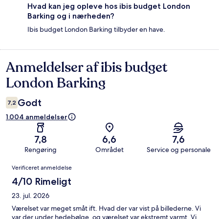
Hvad kan jeg opleve hos ibis budget London
Barking og i nærheden?
Ibis budget London Barking tilbyder en have.
Anmeldelser af ibis budget
Anmeldelser
London Barking
Godt
7,2
1.004 anmeldelser
7,8
6,6
7,6
Rengøring
Området
Service og personale
Anmeldelser
Verificeret anmeldelse
4/10 Rimeligt
23. jul. 2026
Værelset var meget småt ift. Hvad der var vist på billederne. Vi
var der under hedebølge, og værelset var ekstremt varmt. Vi