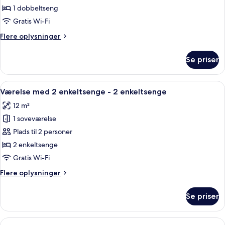
-
1 dobbeltseng
1
Gratis Wi-Fi
dobbeltseng
Flere
Flere oplysninger
oplysninger
om
Se priser
Dobbeltværelse
-
1
Indlæs
Et hotelværelse med en seng, et skriv
17
dobbeltseng
Værelse med 2 enkeltsenge - 2 enkeltsenge
alle
12 m²
billeder
1 soveværelse
af
Værelse
Plads til 2 personer
med
2 enkeltsenge
2
Gratis Wi-Fi
enkeltsenge
Flere
Flere oplysninger
-
oplysninger
2
om
Se priser
Værelse
enkeltsenge
med
2
Indlæs
Et moderne hotelværelse med en stor se