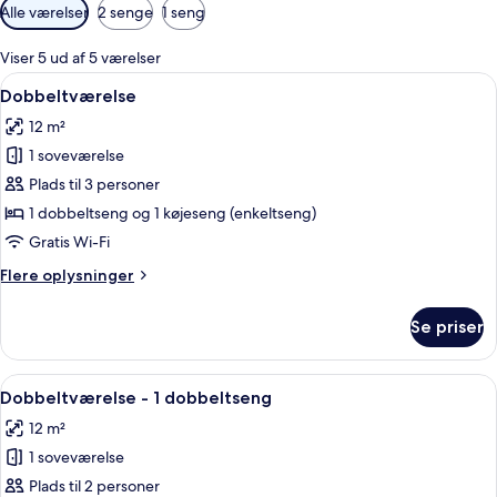
Tilgængelige
Alle værelser
2 senge
1 seng
filtre
for
Viser 5 ud af 5 værelser
værelser
Indlæs
Et hotelværelse med seng, skrivebord, 
19
Dobbeltværelse
alle
12 m²
billeder
1 soveværelse
af
Dobbeltværelse
Plads til 3 personer
1 dobbeltseng og 1 køjeseng (enkeltseng)
Gratis Wi-Fi
Flere
Flere oplysninger
oplysninger
om
Se priser
Dobbeltværelse
Indlæs
Et hotelværelse med en seng, et skriv
15
Dobbeltværelse - 1 dobbeltseng
alle
12 m²
billeder
1 soveværelse
af
Dobbeltværelse
Plads til 2 personer