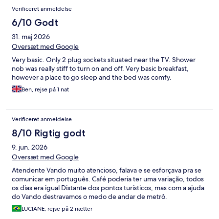
Verificeret anmeldelse
6/10 Godt
31. maj 2026
Oversæt med Google
Very basic. Only 2 plug sockets situated near the TV. Shower
nob was really stiff to turn on and off. Very basic breakfast,
however a place to go sleep and the bed was comfy.
Ben, rejse på 1 nat
Verificeret anmeldelse
8/10 Rigtig godt
9. jun. 2026
Oversæt med Google
Atendente Vando muito atencioso, falava e se esforçava pra se
comunicar em português. Café poderia ter uma variação, todos
os dias era igual Distante dos pontos turísticos, mas com a ajuda
do Vando destravamos o medo de andar de metrô.
LUCIANE, rejse på 2 nætter