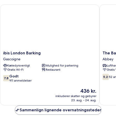
-
ibis London Barking
The Bank
handicapvenligt
ibis
The
ibis London Barking
The Ba
London
Bank
Gascoigne
Abbey
Barking
Hotel
Kæledyrsvenligt
Mulighed for parkering
Luftha
Gascoigne
Abbey
Gratis Wi-Fi
Restaurant
Gratis
7.8
5.2
Godt
5,2
52 a
7,8
ud
ud
911 anmeldelser
af
af
10,
Prisen
10,
436 kr.
Godt,
er
52
inkluderer skatter og gebyrer
911
436 kr.
anmelde
23. aug. - 24. aug.
anmeldelser
Sammenlign lignende overnatningssteder