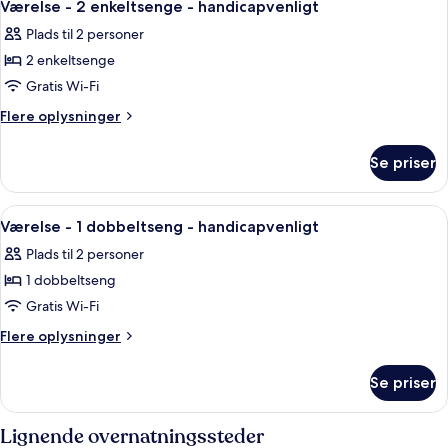
7
enkeltsenge
Værelse - 2 enkeltsenge - handicapvenligt
alle
-
Plads til 2 personer
2
billeder
enkeltsenge
2 enkeltsenge
af
Værelse
Gratis Wi-Fi
-
Flere
Flere oplysninger
2
oplysninger
om
enkeltsenge
Se priser
Værelse
-
-
handicapvenligt
2
Indlæs
Et hotelværelse med seng, skrivebord, 
10
enkeltsenge
Værelse - 1 dobbeltseng - handicapvenligt
alle
-
Plads til 2 personer
handicapvenligt
billeder
1 dobbeltseng
af
Værelse
Gratis Wi-Fi
-
Flere
Flere oplysninger
1
oplysninger
om
dobbeltseng
Se priser
Værelse
-
-
handicapvenligt
1
Lignende overnatningssteder
dobbeltseng