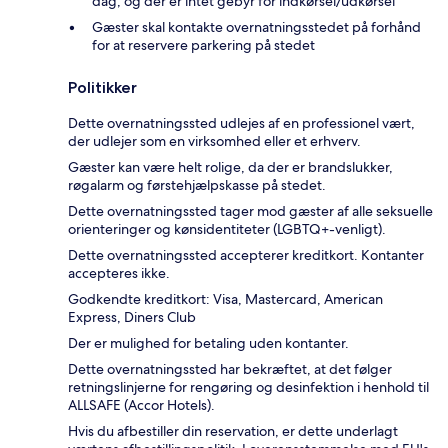
dag, og der er intet gebyr for indkørsel/udkørsel
Gæster skal kontakte overnatningsstedet på forhånd
for at reservere parkering på stedet
Politikker
Dette overnatningssted udlejes af en professionel vært,
der udlejer som en virksomhed eller et erhverv.
Gæster kan være helt rolige, da der er brandslukker,
røgalarm og førstehjælpskasse på stedet.
Dette overnatningssted tager mod gæster af alle seksuelle
orienteringer og kønsidentiteter (LGBTQ+-venligt).
Dette overnatningssted accepterer kreditkort. Kontanter
accepteres ikke.
Godkendte kreditkort: Visa, Mastercard, American
Express, Diners Club
Der er mulighed for betaling uden kontanter.
Dette overnatningssted har bekræftet, at det følger
retningslinjerne for rengøring og desinfektion i henhold til
ALLSAFE (Accor Hotels).
Hvis du afbestiller din reservation, er dette underlagt