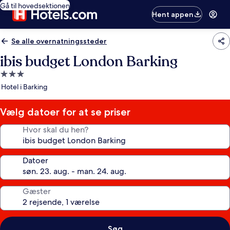
Gå til hovedsektionen
Hent appen
Se alle overnatningssteder
ibis budget London Barking
3.0-
stjernet
Hotel i Barking
overnatningssted
Vælg datoer for at se priser
Hvor skal du hen?
Datoer
Gæster
Søg