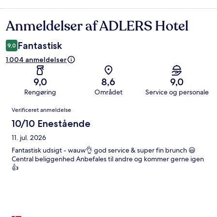
Anmeldelser af ADLERS Hotel
Anmeldelser
Fantastisk
9,0
1.004 anmeldelser
9,0
8,6
9,0
Rengøring
Området
Service og personale
Anmeldelser
Verificeret anmeldelse
10/10 Enestående
11. jul. 2026
Fantastisk udsigt - wauw👌 god service & super fin brunch 😃
Central beliggenhed Anbefales til andre og kommer gerne igen
👍