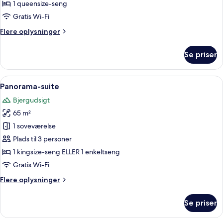
værelse
1 queensize-seng
Gratis Wi-Fi
Flere
Flere oplysninger
oplysninger
om
Se priser
Deluxe-
værelse
Indlæs
En rummelig stue med stort vindue der 
5
Panorama-suite
alle
Bjergudsigt
billeder
65 m²
af
Panorama-
1 soveværelse
suite
Plads til 3 personer
1 kingsize-seng ELLER 1 enkeltseng
Gratis Wi-Fi
Flere
Flere oplysninger
oplysninger
om
Se priser
Panorama-
suite