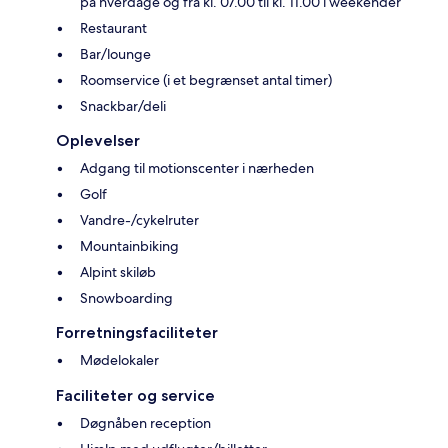
på hverdage og fra kl. 07.00 til kl. 11.00 i weekender
Restaurant
Bar/lounge
Roomservice (i et begrænset antal timer)
Snackbar/deli
Oplevelser
Adgang til motionscenter i nærheden
Golf
Vandre-/cykelruter
Mountainbiking
Alpint skiløb
Snowboarding
Forretningsfaciliteter
Mødelokaler
Faciliteter og service
Døgnåben reception