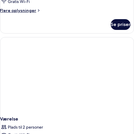
Gratis Wi-Fi
Flere
Flere oplysninger
oplysninger
om
Se priser
Superior-
værelse
Værelse
Plads til 2 personer