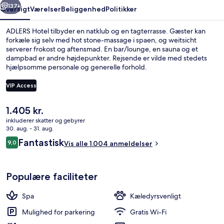
137+
Oversigt
Værelser
Beliggenhed
Politikker
ADLERS Hotel tilbyder en natklub og en tagterrasse. Gæster kan
forkæle sig selv med hot stone-massage i spaen, og weitsicht
serverer frokost og aftensmad. En bar/lounge, en sauna og et
dampbad er andre højdepunkter. Rejsende er vilde med stedets
hjælpsomme personale og generelle forhold.
VIP Access
Den
1.405 kr.
Terrasse/gårdhave
nuværende
inkluderer skatter og gebyrer
pris
30. aug. - 31. aug.
er
Anmeldelser
Fantastisk
9,0
Vis alle 1.004 anmeldelser
1.405 kr.
9,0 ud af 10.
Populære faciliteter
Spa
Kæledyrsvenligt
Mulighed for parkering
Gratis Wi-Fi