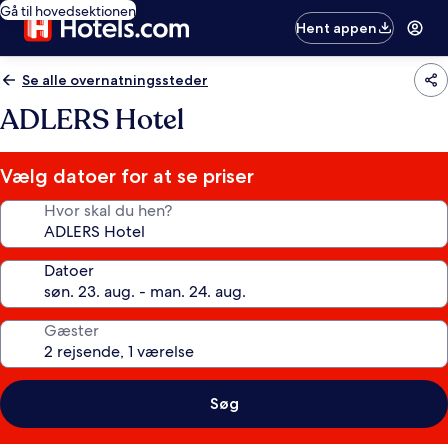
Gå til hovedsektionen
Hent appen
Se alle overnatningssteder
ADLERS Hotel
Vælg datoer for at se priser
Hvor skal du hen?
Datoer
Gæster
Søg