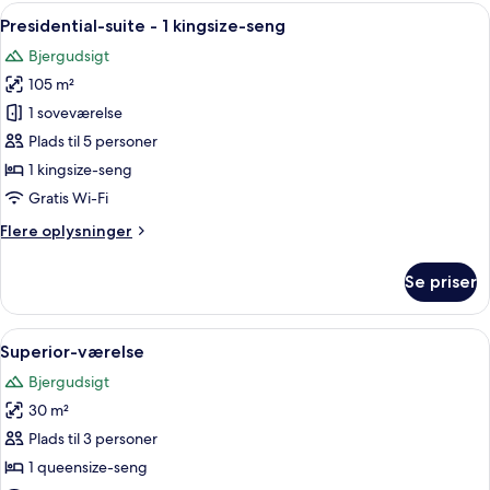
Indlæs
En moderne stue med stort vindue, sp
5
Presidential-suite - 1 kingsize-seng
alle
Bjergudsigt
billeder
105 m²
af
Presidential-
1 soveværelse
suite
Plads til 5 personer
-
1 kingsize-seng
1
Gratis Wi-Fi
kingsize-
Flere
Flere oplysninger
seng
oplysninger
om
Se priser
Presidential-
suite
-
Indlæs
Et moderne hotelværelse med et stort vi
4
1
Superior-værelse
alle
kingsize-
Bjergudsigt
seng
billeder
30 m²
af
Superior-
Plads til 3 personer
værelse
1 queensize-seng