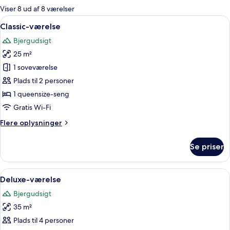
for
Viser 8 ud af 8 værelser
værelser
Indlæs
Et moderne hotelværelse med et stort v
3
Classic-værelse
alle
Bjergudsigt
billeder
25 m²
af
Classic-
1 soveværelse
værelse
Plads til 2 personer
1 queensize-seng
Gratis Wi-Fi
Flere
Flere oplysninger
oplysninger
om
Se priser
Classic-
værelse
Indlæs
Et moderne hotelværelse med en stor se
10
Deluxe-værelse
alle
Bjergudsigt
billeder
35 m²
af
Deluxe-
Plads til 4 personer