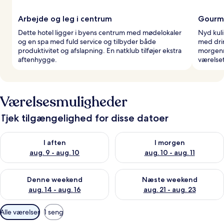
Arbejde og leg i centrum
Gourm
Dette hotel ligger i byens centrum med mødelokaler
Nyd kuli
og en spa med fuld service og tilbyder både
med drin
produktivitet og afslapning. En natklub tilføjer ekstra
morgenm
aftenhygge.
værelset
Værelsesmuligheder
Tjek tilgængelighed for disse datoer
Tjek tilgængelighed for i aften aug. 9 - aug. 10
Tjek tilgængelighed for i morg
I aften
I morgen
aug. 9 - aug. 10
aug. 10 - aug. 11
Tjek tilgængelighed for denne weekend aug. 14 - aug. 16
Tjek tilgængelighed for næste
Denne weekend
Næste weekend
aug. 14 - aug. 16
aug. 21 - aug. 23
Tilgængelige
Alle værelser
1 seng
filtre