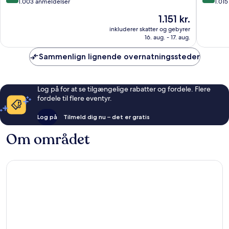
Zentrum
ud
ud
1.003 anmeldelser
1.01
af
af
Prisen
1.151 kr.
10,
10,
er
Fremragende,
Eneståe
inkluderer skatter og gebyrer
1.151 kr.
16. aug. - 17. aug.
1.003
1.015
anmeldelser
anmelde
Sammenlign lignende overnatningssteder
Log på for at se tilgængelige rabatter og fordele. Flere
fordele til flere eventyr.
Log på
Tilmeld dig nu – det er gratis
Om området